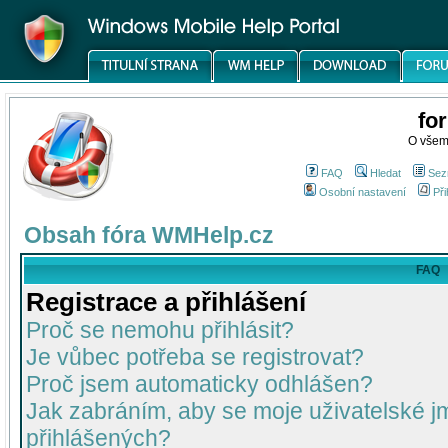
fo
O všem
FAQ
Hledat
Sez
Osobní nastavení
Při
Obsah fóra WMHelp.cz
FAQ
Registrace a přihlášení
Proč se nemohu přihlásit?
Je vůbec potřeba se registrovat?
Proč jsem automaticky odhlášen?
Jak zabráním, aby se moje uživatelské 
přihlášených?