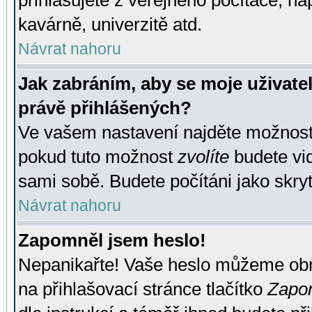
přihlašujete z veřejného počítače, na
kavárně, univerzitě atd.
Návrat nahoru
Jak zabráním, aby se moje uživate
právě přihlášených?
Ve vašem nastavení najděte možnos
pokud tuto možnost
zvolíte
budete vid
sami sobě. Budete počítáni jako skryt
Návrat nahoru
Zapomněl jsem heslo!
Nepanikařte! Vaše heslo můžeme obn
na přihlašovací stránce tlačítko
Zapom