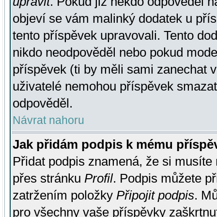
upravit
. Pokud již někdo odpověděl na
objeví se vám malinký dodatek u přísp
tento příspěvek upravovali. Tento do
nikdo neodpověděl nebo pokud moderá
příspěvek (ti by měli sami zanechat v
uživatelé nemohou příspěvek smazat,
odpověděl.
Návrat nahoru
Jak přidám podpis k mému příspě
Přidat podpis znamená, že si musíte n
přes stránku
Profil
. Podpis můžete p
zatržením položky
Připojit podpis
. Mů
pro všechny vaše příspěvky zaškrtnut