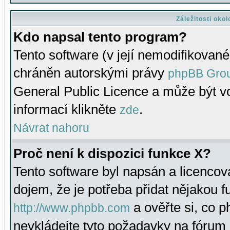
Záležitosti oko
Kdo napsal tento program?
Tento software (v její nemodifikované
chráněn autorskými právy
phpBB Gro
General Public Licence a může být vo
informací klikněte
.
zde
Návrat nahoru
Proč není k dispozici funkce X?
Tento software byl napsán a licenco
dojem, že je potřeba přidat nějakou f
a ověřte si, co 
http://www.phpbb.com
nevkládejte tyto požadavky na fóru