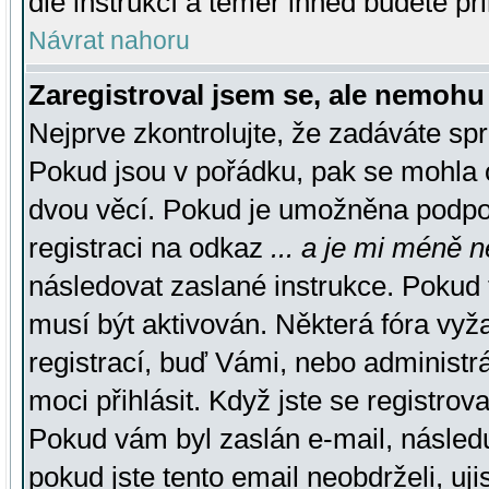
dle instrukcí a téměř ihned budete př
Návrat nahoru
Zaregistroval jsem se, ale nemohu 
Nejprve zkontrolujte, že zadáváte sp
Pokud jsou v pořádku, pak se mohla o
dvou věcí. Pokud je umožněna podpora
registraci na odkaz
... a je mi méně n
následovat zaslané instrukce. Pokud t
musí být aktivován. Některá fóra vyž
registrací, buď Vámi, nebo administr
moci přihlásit. Když jste se registrova
Pokud vám byl zaslán e-mail, násled
pokud jste tento email neobdrželi, uj