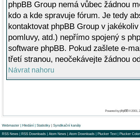
phpBB Group nemá vůbec žádnou moc 
kdo a kde spravuje fórum. Je tedy a
kontaktovat phpBB Group v jakékoliv p
pomluvy, atd.) nepřímo spojený s p
software phpBB. Pokud zašlete e-mai
třetí stranou, neočekávejte žádnou o
Návrat nahoru
phpBB
Powered by
© 2001, 
Webmaster
|
Hledání
|
Statistiky
|
Syndikační kanály
RSS News
|
RSS Downloads
|
Atom News
|
Atom Downloads
|
Plucker Text
|
Plucker Color