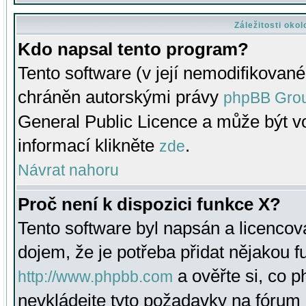
Záležitosti oko
Kdo napsal tento program?
Tento software (v její nemodifikované
chráněn autorskými právy
phpBB Gro
General Public Licence a může být vo
informací klikněte
.
zde
Návrat nahoru
Proč není k dispozici funkce X?
Tento software byl napsán a licenco
dojem, že je potřeba přidat nějakou f
a ověřte si, co 
http://www.phpbb.com
nevkládejte tyto požadavky na fóru