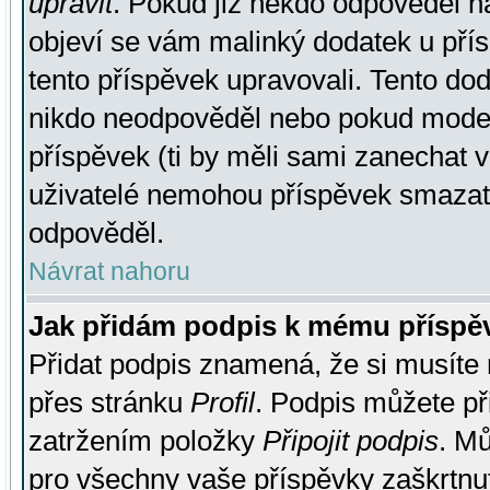
upravit
. Pokud již někdo odpověděl na
objeví se vám malinký dodatek u přísp
tento příspěvek upravovali. Tento do
nikdo neodpověděl nebo pokud moderá
příspěvek (ti by měli sami zanechat v
uživatelé nemohou příspěvek smazat,
odpověděl.
Návrat nahoru
Jak přidám podpis k mému příspě
Přidat podpis znamená, že si musíte n
přes stránku
Profil
. Podpis můžete p
zatržením položky
Připojit podpis
. Mů
pro všechny vaše příspěvky zaškrtnut