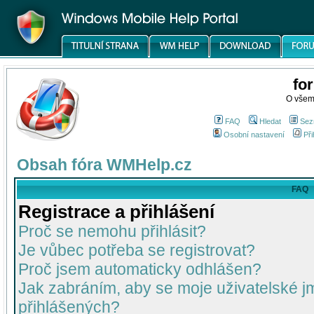
fo
O všem
FAQ
Hledat
Sez
Osobní nastavení
Při
Obsah fóra WMHelp.cz
FAQ
Registrace a přihlášení
Proč se nemohu přihlásit?
Je vůbec potřeba se registrovat?
Proč jsem automaticky odhlášen?
Jak zabráním, aby se moje uživatelské 
přihlášených?