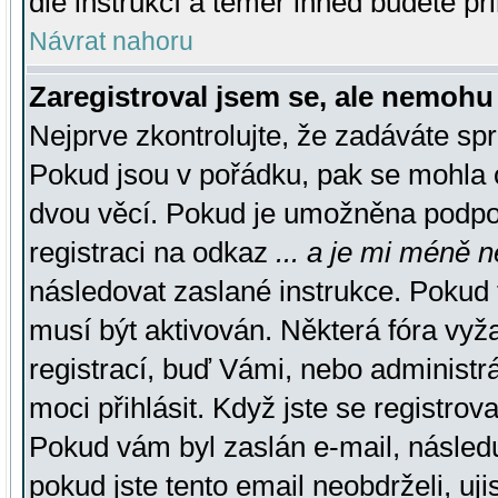
dle instrukcí a téměř ihned budete př
Návrat nahoru
Zaregistroval jsem se, ale nemohu 
Nejprve zkontrolujte, že zadáváte sp
Pokud jsou v pořádku, pak se mohla o
dvou věcí. Pokud je umožněna podpora
registraci na odkaz
... a je mi méně n
následovat zaslané instrukce. Pokud t
musí být aktivován. Některá fóra vyž
registrací, buď Vámi, nebo administr
moci přihlásit. Když jste se registrova
Pokud vám byl zaslán e-mail, násled
pokud jste tento email neobdrželi, uj