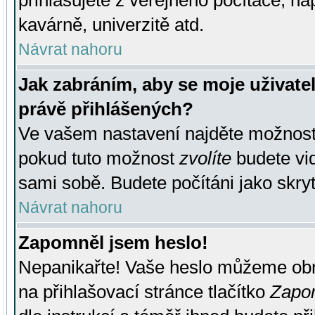
přihlašujete z veřejného počítače, na
kavárně, univerzitě atd.
Návrat nahoru
Jak zabráním, aby se moje uživate
právě přihlášených?
Ve vašem nastavení najděte možnos
pokud tuto možnost
zvolíte
budete vid
sami sobě. Budete počítáni jako skryt
Návrat nahoru
Zapomněl jsem heslo!
Nepanikařte! Vaše heslo můžeme obn
na přihlašovací stránce tlačítko
Zapom