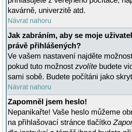
přihlašujete z veřejného počítače, na
kavárně, univerzitě atd.
Návrat nahoru
Jak zabráním, aby se moje uživate
právě přihlášených?
Ve vašem nastavení najděte možnos
pokud tuto možnost
zvolíte
budete vid
sami sobě. Budete počítáni jako skryt
Návrat nahoru
Zapomněl jsem heslo!
Nepanikařte! Vaše heslo můžeme obn
na přihlašovací stránce tlačítko
Zapom