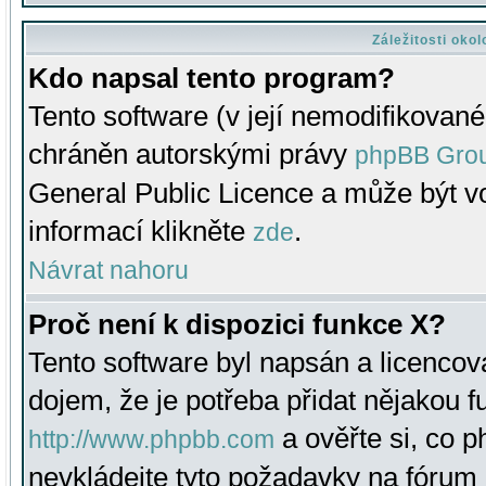
Záležitosti oko
Kdo napsal tento program?
Tento software (v její nemodifikované
chráněn autorskými právy
phpBB Gro
General Public Licence a může být vo
informací klikněte
.
zde
Návrat nahoru
Proč není k dispozici funkce X?
Tento software byl napsán a licenco
dojem, že je potřeba přidat nějakou f
a ověřte si, co 
http://www.phpbb.com
nevkládejte tyto požadavky na fóru