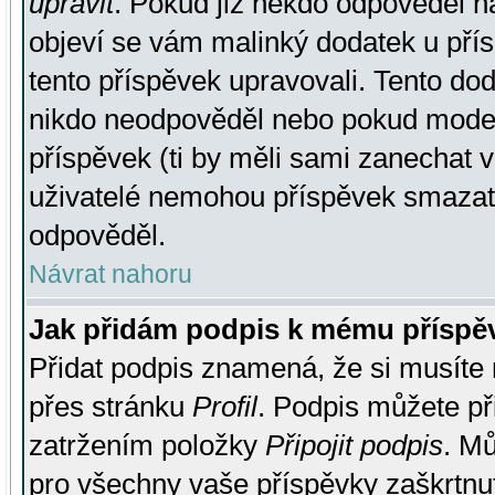
upravit
. Pokud již někdo odpověděl na
objeví se vám malinký dodatek u přísp
tento příspěvek upravovali. Tento do
nikdo neodpověděl nebo pokud moderá
příspěvek (ti by měli sami zanechat v
uživatelé nemohou příspěvek smazat,
odpověděl.
Návrat nahoru
Jak přidám podpis k mému příspě
Přidat podpis znamená, že si musíte n
přes stránku
Profil
. Podpis můžete p
zatržením položky
Připojit podpis
. Mů
pro všechny vaše příspěvky zaškrtnut