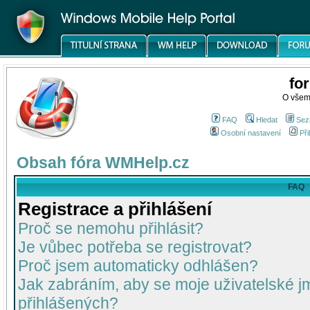
fo
O všem
FAQ
Hledat
Sez
Osobní nastavení
Při
Obsah fóra WMHelp.cz
FAQ
Registrace a přihlášení
Proč se nemohu přihlásit?
Je vůbec potřeba se registrovat?
Proč jsem automaticky odhlášen?
Jak zabráním, aby se moje uživatelské 
přihlášených?