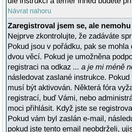
dle instrukcí a téměř ihned budete př
Návrat nahoru
Zaregistroval jsem se, ale nemohu 
Nejprve zkontrolujte, že zadáváte sp
Pokud jsou v pořádku, pak se mohla o
dvou věcí. Pokud je umožněna podpora
registraci na odkaz
... a je mi méně n
následovat zaslané instrukce. Pokud t
musí být aktivován. Některá fóra vyž
registrací, buď Vámi, nebo administr
moci přihlásit. Když jste se registrova
Pokud vám byl zaslán e-mail, násled
pokud jste tento email neobdrželi, uj