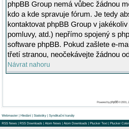
phpBB Group nemá vůbec žádnou moc 
kdo a kde spravuje fórum. Je tedy a
kontaktovat phpBB Group v jakékoliv p
pomluvy, atd.) nepřímo spojený s p
software phpBB. Pokud zašlete e-mai
třetí stranou, neočekávejte žádnou o
Návrat nahoru
phpBB
Powered by
© 2001, 
Webmaster
|
Hledání
|
Statistiky
|
Syndikační kanály
RSS News
|
RSS Downloads
|
Atom News
|
Atom Downloads
|
Plucker Text
|
Plucker Color