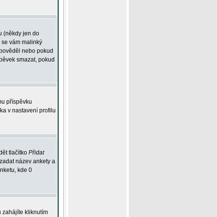
u (někdy jen do
í se vám malinký
odpověděl nebo pokud
íspěvek smazat, pokud
mu příspěvku
ka v nastavení profilu
ět tlačítko
Přidat
 zadat název ankety a
anketu, kde 0
zahájíte kliknutím