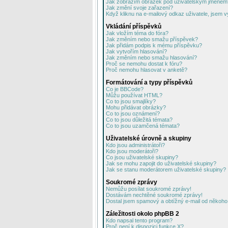
Jak zobrazím obrázek pod uživatelským jménem
Jak změní svoje zařazení?
Když kliknu na e-mailový odkaz uživatele, jsem v
Vkládání příspěvků
Jak vložím téma do fóra?
Jak změním nebo smažu příspěvek?
Jak přidám podpis k mému příspěvku?
Jak vytvořím hlasování?
Jak změním nebo smažu hlasování?
Proč se nemohu dostat k fóru?
Proč nemohu hlasovat v anketě?
Formátování a typy příspěvků
Co je BBCode?
Můžu používat HTML?
Co to jsou smajlíky?
Mohu přidávat obrázky?
Co to jsou oznámení?
Co to jsou důležitá témata?
Co to jsou uzamčená témata?
Uživatelské úrovně a skupiny
Kdo jsou administrátoři?
Kdo jsou moderátoři?
Co jsou uživatelské skupiny?
Jak se mohu zapojit do uživatelské skupiny?
Jak se stanu moderátorem uživatelské skupiny?
Soukromé zprávy
Nemůžu posílat soukromé zprávy!
Dostávám nechtěné soukromé zprávy!
Dostal jsem spamový a obtížný e-mail od někoho 
Záležitosti okolo phpBB 2
Kdo napsal tento program?
Proč není k dispozici funkce X?