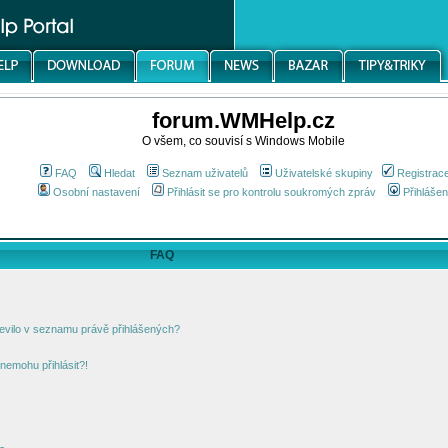
forum.WMHelp.cz
O všem, co souvisí s Windows Mobile
FAQ
Hledat
Seznam uživatelů
Uživatelské skupiny
Registrac
Osobní nastavení
Přihlásit se pro kontrolu soukromých zpráv
Přihlášen
FAQ
jevilo v seznamu právě přihlášených?
nemohu přihlásit?!
!