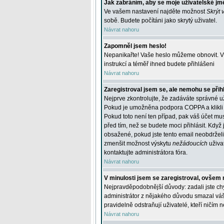
Jak zabráním, aby se moje uživatelské jm
Ve vašem nastavení najděte možnost
Skrýt 
sobě. Budete počítáni jako skrytý uživatel.
Návrat nahoru
Zapomněl jsem heslo!
Nepanikařte! Vaše heslo můžeme obnovit. V 
instrukcí a téměř ihned budete přihlášeni
Návrat nahoru
Zaregistroval jsem se, ale nemohu se přihl
Nejprve zkontrolujte, že zadáváte správné u
Pokud je umožněna podpora COPPA a klikli j
Pokud toto není ten případ, pak váš účet mus
před tím, než se budete moci přihlásit. Když 
obsažené, pokud jste tento email neobdrželi
zmenšit možnost výskytu
nežádoucích
uživat
kontaktujte administrátora fóra.
Návrat nahoru
V minulosti jsem se zaregistroval, ovšem 
Nejpravděpodobnější důvody: zadali jste chyb
administrátor z nějakého důvodu smazal váš ú
pravidelně odstraňují uživatelé, kteří ničím 
Návrat nahoru