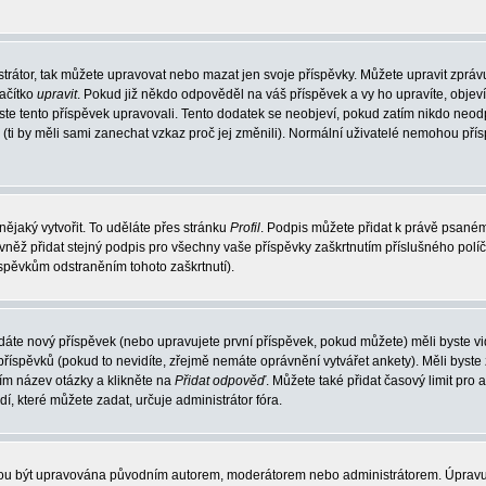
trátor, tak můžete upravovat nebo mazat jen svoje příspěvky. Můžete upravit zpráv
lačítko
upravit
. Pokud již někdo odpověděl na váš příspěvek a vy ho upravíte, objev
t jste tento příspěvek upravovali. Tento dodatek se neobjeví, pokud zatím nikdo ne
k (ti by měli sami zanechat vzkaz proč jej změnili). Normální uživatelé nemohou př
nějaký vytvořit. To uděláte přes stránku
Profil
. Podpis můžete přidat k právě psané
vněž přidat stejný podpis pro všechny vaše příspěvky zaškrtnutím příslušného políč
spěvkům odstraněním tohoto zaškrtnutí).
dáte nový příspěvek (nebo upravujete první příspěvek, pokud můžete) měli byste vid
íspěvků (pokud to nevidíte, zřejmě nemáte oprávnění vytvářet ankety). Měli byste
ím název otázky a klikněte na
Přidat odpověď
. Můžete také přidat časový limit pro 
které můžete zadat, určuje administrátor fóra.
ohou být upravována původním autorem, moderátorem nebo administrátorem. Úpravu 