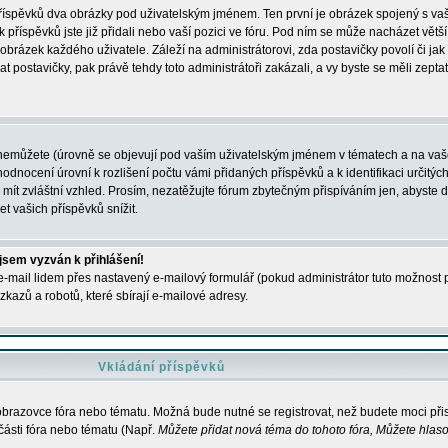
 příspěvků dva obrázky pod uživatelským jménem. Ten první je obrázek spojený s vaš
ik příspěvků jste již přidali nebo vaší pozici ve fóru. Pod ním se může nacházet vět
í obrázek každého uživatele. Záleží na administrátorovi, zda postavičky povolí či jak 
postavičky, pak právě tehdy toto administrátoři zakázali, a vy byste se měli zepta
nemůžete (úrovně se objevují pod vaším uživatelským jménem v tématech a na vaše
odnocení úrovní k rozlišení počtu vámi přidaných příspěvků a k identifikaci určitých
ít zvláštní vzhled. Prosím, nezatěžujte fórum zbytečným přispíváním jen, abyste d
 vašich příspěvků snížit.
 jsem vyzván k přihlášení!
-mail lidem přes nastavený e-mailový formulář (pokud administrátor tuto možnost po
azů a robotů, které sbírají e-mailové adresy.
Vkládání příspěvků
 obrazovce fóra nebo tématu. Možná bude nutné se registrovat, než budete moci přis
části fóra nebo tématu (Např.
Můžete přidat nová téma do tohoto fóra, Můžete hlasov