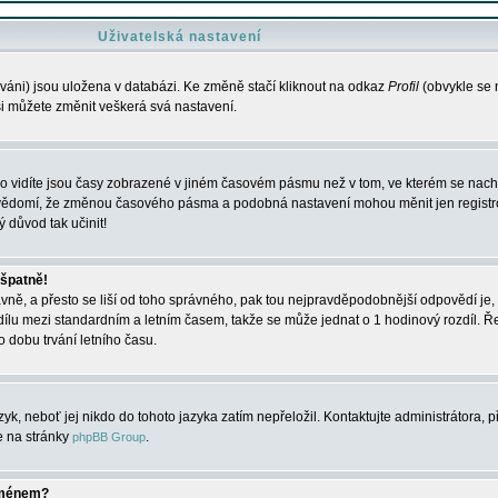
Uživatelská nastavení
váni) jsou uložena v databázi. Ke změně stačí kliknout na odkaz
Profil
(obvykle se n
 si můžete změnit veškerá svá nastavení.
o vidíte jsou časy zobrazené v jiném časovém pásmu než v tom, ve kterém se nacház
 vědomí, že změnou časového pásma a podobná nastavení mohou měnit jen registro
ý důvod tak učinit!
 špatně!
rávně, a přesto se liší od toho správného, pak tou nejpravděpodobnější odpovědí je, 
dílu mezi standardním a letním časem, takže se může jednat o 1 hodinový rozdíl. 
dobu trvání letního času.
yk, neboť jej nikdo do tohoto jazyka zatím nepřeložil. Kontaktujte administrátora, p
te na stránky
.
phpBB Group
jménem?