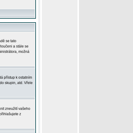
adě se tato
yloučeni a stále se
ministrátora, možná
á přístup k ostatním
o skupin, atd. Vřele
nit zneužití vašeho
přihlašujete z