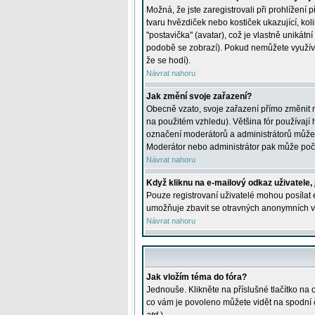
Možná, že jste zaregistrovali při prohlížení
tvaru hvězdiček nebo kostiček ukazující, kol
"postavička" (avatar), což je vlastně unikátn
podobě se zobrazí). Pokud nemůžete využívat 
že se hodí).
Návrat nahoru
Jak změní svoje zařazení?
Obecně vzato, svoje zařazení přímo změnit 
na použitém vzhledu). Většina fór používají h
označení moderátorů a administrátorů může m
Moderátor nebo administrátor pak může počet
Návrat nahoru
Když kliknu na e-mailový odkaz uživatele,
Pouze registrovaní uživatelé mohou posílat e
umožňuje zbavit se otravných anonymních vzk
Návrat nahoru
Jak vložím téma do fóra?
Jednouše. Klikněte na příslušné tlačítko na
co vám je povoleno můžete vidět na spodní 