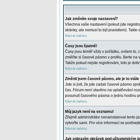
Jak změním svoje nastavení?
Všechna vaše nastavení (pokud jste registro
stránky, ale nemusí to být pravidlem). Takto
Návrat nahoru
Časy jsou špatně!
Časy jsou téměř vždy v pořádku, ovšem to, c
změňte si časové pásmo v profilu. Berte na
Takže pokud nejste registrováni, toto je dobr
Návrat nahoru
Změnil jsem časové pásmo, ale je to stále
Jste si jisti, že jste zadali časové pásmo sp
čas. Fórum není stavěno na uplatňování roz
posunutí časového pásma o jednu hodinu po 
Návrat nahoru
Můj jazyk není na seznamu!
Zřejmě administrátor nenainstaloval tento jaz
vytvořte sami. Pro více informací se podívej
Návrat nahoru
Jak zobrazím obrázek pod uživatelským 