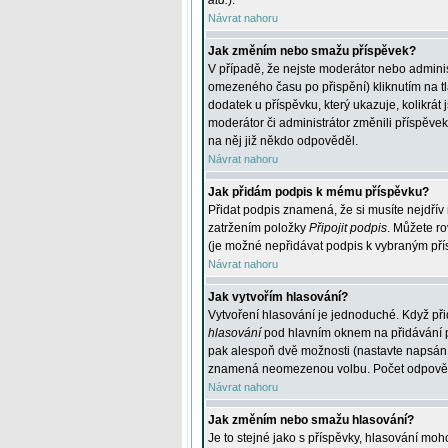
atd.
).
Návrat nahoru
Jak změním nebo smažu příspěvek?
V případě, že nejste moderátor nebo adminis
omezeného času po přispění) kliknutím na t
dodatek u příspěvku, který ukazuje, kolikrá
moderátor či administrátor změnili příspěve
na něj již někdo odpověděl.
Návrat nahoru
Jak přidám podpis k mému příspěvku?
Přidat podpis znamená, že si musíte nejdřív 
zatržením položky
Připojit podpis
. Můžete ro
(je možné nepřidávat podpis k vybraným pří
Návrat nahoru
Jak vytvořím hlasování?
Vytvoření hlasování je jednoduché. Když při
hlasování
pod hlavním oknem na přidávání př
pak alespoň dvě možnosti (nastavte napsán
znamená neomezenou volbu. Počet odpovědí, 
Návrat nahoru
Jak změním nebo smažu hlasování?
Je to stejné jako s příspěvky, hlasování m