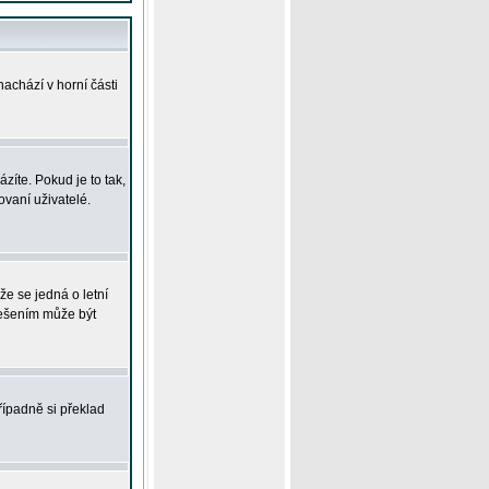
achází v horní části
íte. Pokud je to tak,
vaní uživatelé.
že se jedná o letní
Řešením může být
řípadně si překlad