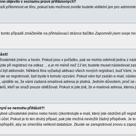
éno objevilo v seznamu právě přihlášených?
vaši přítomnost ve fóru
, pokud tuto možnost
zvolíte
budete viditelní jen pro administ
tomto případě zmáčkněte na přihlašovací stránce tlačítko
Zapomněl jsem svoje he
ásit!
živatelské jméno a heslo. Pokud jsou v pořádku, pak se mohla odehrát jedna z násl
ste při registraci na odkaz
... a je mi méně než 13 let
, budete muset následovat zas
í být aktivován. Některá fóra vyžadují aktivaci všech nových registrací, buď Vámi,
jste se registrovali, byli byste k tomuto vyzváni. Pokud vám byl zaslán e-mail, násle
, ujistěte se, že vámi zadaná emailová adresa je platná. Jedním důvodem, proč se 
elů, kteří se snaží pouze obtěžovat. Pokud si jste jisti, že e-mailová adresa, kterou j
nyní se nemohu přihlásit?!
né uživatelské jméno nebo heslo (zkontrolujte e-mail, který jste obdrželi při regis
čet. Pokud je to ten druhý případ, pak jste možná nevložili žádný příspěvek. Je to
nepřispěli, aby se zmenšila velikost databáze. Zkuste se zaregistrovat znovu a zapoj