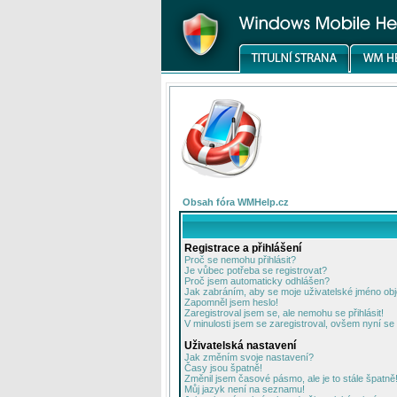
Obsah fóra WMHelp.cz
Registrace a přihlášení
Proč se nemohu přihlásit?
Je vůbec potřeba se registrovat?
Proč jsem automaticky odhlášen?
Jak zabráním, aby se moje uživatelské jméno ob
Zapomněl jsem heslo!
Zaregistroval jsem se, ale nemohu se přihlásit!
V minulosti jsem se zaregistroval, ovšem nyní se 
Uživatelská nastavení
Jak změním svoje nastavení?
Časy jsou špatně!
Změnil jsem časové pásmo, ale je to stále špatně
Můj jazyk není na seznamu!