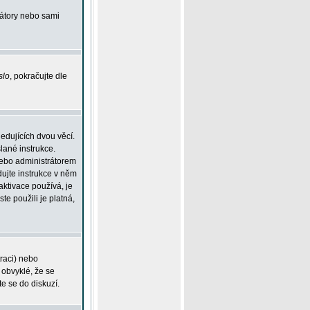
rátory nebo sami
slo
, pokračujte dle
edujících dvou věcí.
lané instrukce.
 nebo administrátorem
dujte instrukce v něm
aktivace používá, je
ste použili je platná,
traci) nebo
 obvyklé, že se
te se do diskuzí.