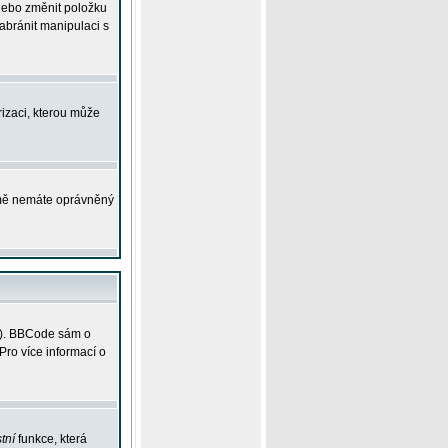
 nebo změnit položku
abránit manipulaci s
rizaci, kterou může
ejmě nemáte oprávněný
ky). BBCode sám o
Pro více informací o
tní
funkce, která