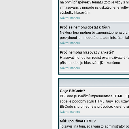
na první příspěvek v tématu (toto je vždy 
v hlasování, v případě již uskutečněné volb
výsledky hlasování.
Návrat nahoru
Proč se nemohu dostat k fóru?
Některá fóra mohou být znepřístupněna určitý
poskytnout jen moderátor a administrátor, tak
Návrat nahoru
Proč nemohu hlasovat v anketě?
Hlasovat mohou jen registrovaní uživatelé (
přístup nebo je hlasování již ukončeno.
Návrat nahoru
Co je BBCode?
BBCode je zvláštní implementace HTML. O je
sobě je podobný stylu HTML, tagy jsou uzavřen
BBCode si prohlédněte průvodce, kterého si
Návrat nahoru
Můžu používat HTML?
To závisí na tom, zda vám to administrátor po