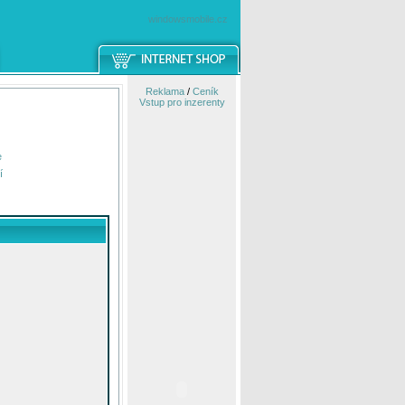
windowsmobile.cz
Reklama
/
Ceník
Vstup pro inzerenty
e
í