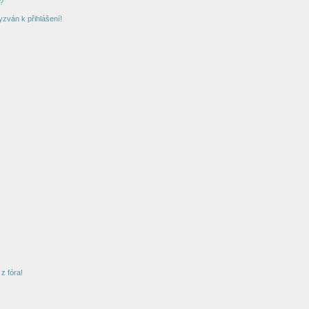
?
yzván k přihlášení!
z fóra!