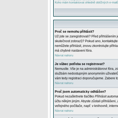
Koho mám kontaktovat ohledně obtížných e-mailů 
Proč se nemohu přihlásit?
Už jste se zaregistrovali? Před přihlášením 
skutečnost zobrazí)? Pokud ano, kontaktujte a
nemůžete přihlásit, znovu zkontrolujte přih
má chybné nastavení fóra.
Návrat nahoru
Je vůbec potřeba se registrovat?
Nemusíte. Vše je na administrátorovi fóra, z
službám nedostupným anonymním uživatelům, j
vám tedy registraci doporučujeme. Zabere to 
Návrat nahoru
Proč jsem automaticky odhlášen?
Pokud nezaškrtnete tlačítko
Přihlásit automat
účtu někým jiným. Abyste zůstali přihlášeni,
veřejného počítače, např. v knihovně, intern
Návrat nahoru