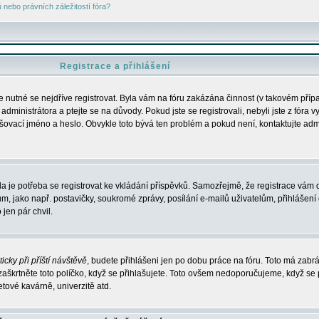
nebo právních záležitostí fóra?
Registrace a přihlášení
je nutné se nejdříve registrovat. Byla vám na fóru zakázána činnost (v takovém příp
dministrátora a ptejte se na důvody. Pokud jste se registrovali, nebyli jste z fóra v
lašovací jméno a heslo. Obvykle toto bývá ten problém a pokud není, kontaktujte ad
da je potřeba se registrovat ke vkládání příspěvků. Samozřejmě, že registrace vám d
ako např. postavičky, soukromé zprávy, posílání e-mailů uživatelům, přihlášení d
jen pár chvil.
icky při příští návštěvě
, budete přihlášeni jen po dobu práce na fóru. Toto má zabrá
 zaškrtněte toto políčko, když se přihlašujete. Toto ovšem nedoporučujeme, když se 
etové kavárně, univerzitě atd.