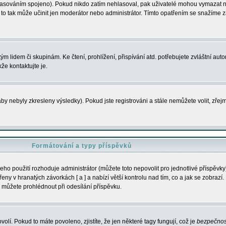
s hlasováním spojeno). Pokud nikdo zatím nehlasoval, pak uživatelé mohou vymazat
y to tak může učinit jen moderátor nebo administrátor. Tímto opatřením se snažíme z
m lidem či skupinám. Ke čtení, prohlížení, přispívání atd. potřebujete zvláštní auto
že kontaktujte je.
aby nebyly zkresleny výsledky). Pokud jste registrováni a stále nemůžete volit, zř
Formátování a typy příspěvků
ho použití rozhoduje administrátor (můžete toto nepovolit pro jednotlivé příspěv
y v hranatých závorkách [ a ] a nabízí větší kontrolu nad tím, co a jak se zobrazí. 
 můžete prohlédnout při odesílání příspěvku.
volí. Pokud to máte povoleno, zjistíte, že jen některé tagy fungují, což je
bezpečnos