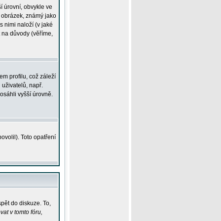
í úrovní, obvykle ve
ší obrázek, známý jako
s nimi naloží (v jaké
t na důvody (věříme,
m profilu, což záleží
 uživatelů, např.
osáhli vyšší úrovně.
volil). Toto opatření
pět do diskuze. To,
at v tomto fóru,