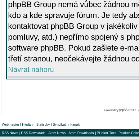
phpBB Group nemá vůbec žádnou moc 
kdo a kde spravuje fórum. Je tedy a
kontaktovat phpBB Group v jakékoliv p
pomluvy, atd.) nepřímo spojený s p
software phpBB. Pokud zašlete e-mai
třetí stranou, neočekávejte žádnou o
Návrat nahoru
phpBB
Powered by
© 2001, 
Webmaster
|
Hledání
|
Statistiky
|
Syndikační kanály
RSS News
|
RSS Downloads
|
Atom News
|
Atom Downloads
|
Plucker Text
|
Plucker Color