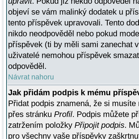
upravit
. Pokud již někdo odpověděl na
objeví se vám malinký dodatek u přísp
tento příspěvek upravovali. Tento do
nikdo neodpověděl nebo pokud moderá
příspěvek (ti by měli sami zanechat v
uživatelé nemohou příspěvek smazat,
odpověděl.
Návrat nahoru
Jak přidám podpis k mému příspě
Přidat podpis znamená, že si musíte n
přes stránku
Profil
. Podpis můžete p
zatržením položky
Připojit podpis
. Mů
pro všechny vaše příspěvky zaškrtnut