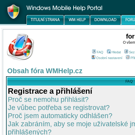
fo
O všem
FAQ
Hledat
Sez
Osobní nastavení
Při
Obsah fóra WMHelp.cz
FAQ
Registrace a přihlášení
Proč se nemohu přihlásit?
Je vůbec potřeba se registrovat?
Proč jsem automaticky odhlášen?
Jak zabráním, aby se moje uživatelské 
přihlášených?