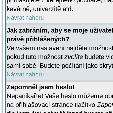
přihlašujete z veřejného počítače, na
kavárně, univerzitě atd.
Návrat nahoru
Jak zabráním, aby se moje uživate
právě přihlášených?
Ve vašem nastavení najděte možnos
pokud tuto možnost
zvolíte
budete vid
sami sobě. Budete počítáni jako skryt
Návrat nahoru
Zapomněl jsem heslo!
Nepanikařte! Vaše heslo můžeme obn
na přihlašovací stránce tlačítko
Zapom