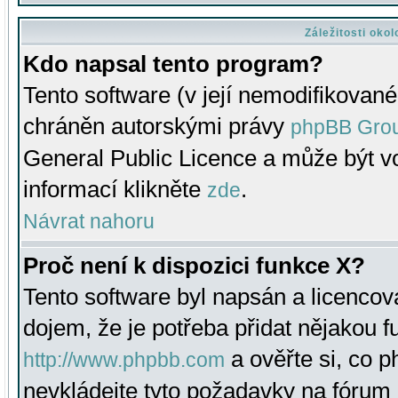
Záležitosti oko
Kdo napsal tento program?
Tento software (v její nemodifikované
chráněn autorskými právy
phpBB Gro
General Public Licence a může být vo
informací klikněte
.
zde
Návrat nahoru
Proč není k dispozici funkce X?
Tento software byl napsán a licenco
dojem, že je potřeba přidat nějakou f
a ověřte si, co 
http://www.phpbb.com
nevkládejte tyto požadavky na fóru