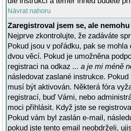
dle instrukcí a téměř ihned budete př
Návrat nahoru
Zaregistroval jsem se, ale nemohu 
Nejprve zkontrolujte, že zadáváte sp
Pokud jsou v pořádku, pak se mohla o
dvou věcí. Pokud je umožněna podpora
registraci na odkaz
... a je mi méně n
následovat zaslané instrukce. Pokud t
musí být aktivován. Některá fóra vyž
registrací, buď Vámi, nebo administr
moci přihlásit. Když jste se registrova
Pokud vám byl zaslán e-mail, násled
pokud jste tento email neobdrželi, uj