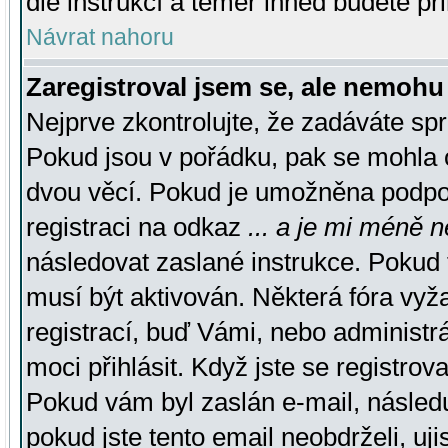
dle instrukcí a téměř ihned budete př
Návrat nahoru
Zaregistroval jsem se, ale nemohu 
Nejprve zkontrolujte, že zadáváte sp
Pokud jsou v pořádku, pak se mohla o
dvou věcí. Pokud je umožněna podpora
registraci na odkaz
... a je mi méně n
následovat zaslané instrukce. Pokud t
musí být aktivován. Některá fóra vyž
registrací, buď Vámi, nebo administr
moci přihlásit. Když jste se registrova
Pokud vám byl zaslán e-mail, násled
pokud jste tento email neobdrželi, uj