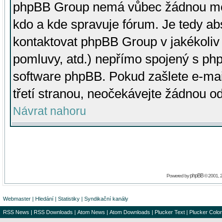
phpBB Group nemá vůbec žádnou moc 
kdo a kde spravuje fórum. Je tedy a
kontaktovat phpBB Group v jakékoliv p
pomluvy, atd.) nepřímo spojený s p
software phpBB. Pokud zašlete e-mai
třetí stranou, neočekávejte žádnou o
Návrat nahoru
phpBB
Powered by
© 2001, 
Webmaster
|
Hledání
|
Statistiky
|
Syndikační kanály
RSS News
|
RSS Downloads
|
Atom News
|
Atom Downloads
|
Plucker Text
|
Plucker Color