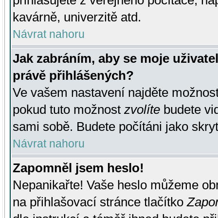
přihlašujete z veřejného počítače, na
kavárně, univerzitě atd.
Návrat nahoru
Jak zabráním, aby se moje uživate
právě přihlášených?
Ve vašem nastavení najděte možnos
pokud tuto možnost
zvolíte
budete vid
sami sobě. Budete počítáni jako skryt
Návrat nahoru
Zapomněl jsem heslo!
Nepanikařte! Vaše heslo můžeme obn
na přihlašovací stránce tlačítko
Zapom