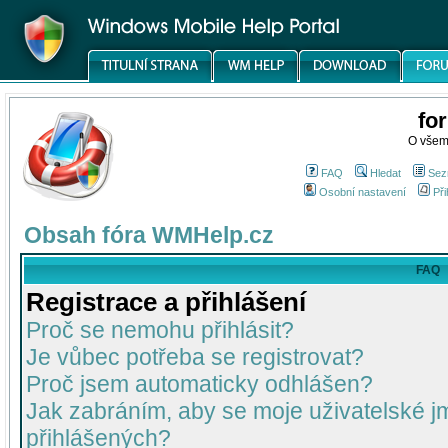
fo
O všem
FAQ
Hledat
Sez
Osobní nastavení
Při
Obsah fóra WMHelp.cz
FAQ
Registrace a přihlášení
Proč se nemohu přihlásit?
Je vůbec potřeba se registrovat?
Proč jsem automaticky odhlášen?
Jak zabráním, aby se moje uživatelské 
přihlášených?