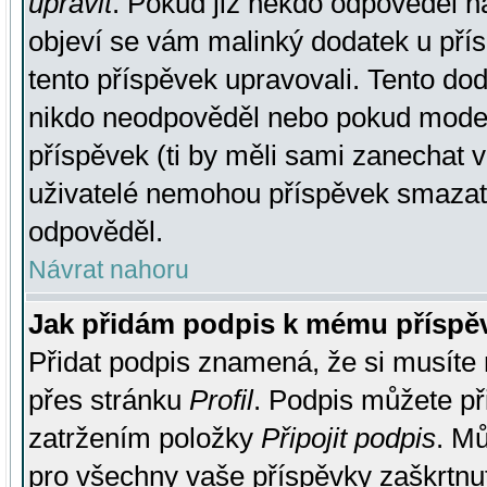
upravit
. Pokud již někdo odpověděl na
objeví se vám malinký dodatek u přísp
tento příspěvek upravovali. Tento do
nikdo neodpověděl nebo pokud moderá
příspěvek (ti by měli sami zanechat v
uživatelé nemohou příspěvek smazat,
odpověděl.
Návrat nahoru
Jak přidám podpis k mému příspě
Přidat podpis znamená, že si musíte n
přes stránku
Profil
. Podpis můžete p
zatržením položky
Připojit podpis
. Mů
pro všechny vaše příspěvky zaškrtnut