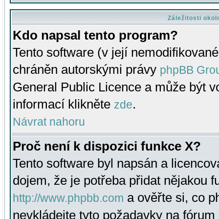
Záležitosti oko
Kdo napsal tento program?
Tento software (v její nemodifikované
chráněn autorskými právy
phpBB Gro
General Public Licence a může být vo
informací klikněte
.
zde
Návrat nahoru
Proč není k dispozici funkce X?
Tento software byl napsán a licenco
dojem, že je potřeba přidat nějakou f
a ověřte si, co 
http://www.phpbb.com
nevkládejte tyto požadavky na fóru