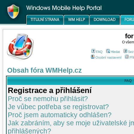
fo
O všem
FAQ
Hledat
Sez
Osobní nastavení
Při
Obsah fóra WMHelp.cz
FAQ
Registrace a přihlášení
Proč se nemohu přihlásit?
Je vůbec potřeba se registrovat?
Proč jsem automaticky odhlášen?
Jak zabráním, aby se moje uživatelské 
přihlášených?