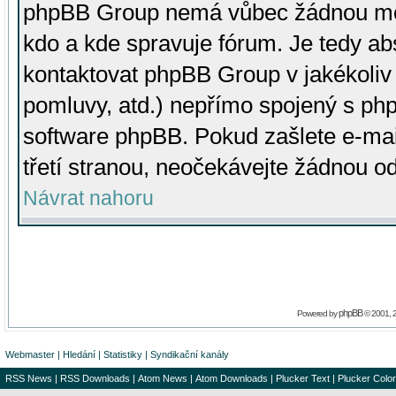
phpBB Group nemá vůbec žádnou moc 
kdo a kde spravuje fórum. Je tedy a
kontaktovat phpBB Group v jakékoliv p
pomluvy, atd.) nepřímo spojený s p
software phpBB. Pokud zašlete e-mai
třetí stranou, neočekávejte žádnou o
Návrat nahoru
phpBB
Powered by
© 2001, 
Webmaster
|
Hledání
|
Statistiky
|
Syndikační kanály
RSS News
|
RSS Downloads
|
Atom News
|
Atom Downloads
|
Plucker Text
|
Plucker Color