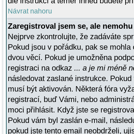
dle instrukcí a téměř ihned budete př
Návrat nahoru
Zaregistroval jsem se, ale nemohu 
Nejprve zkontrolujte, že zadáváte sp
Pokud jsou v pořádku, pak se mohla o
dvou věcí. Pokud je umožněna podpora
registraci na odkaz
... a je mi méně n
následovat zaslané instrukce. Pokud t
musí být aktivován. Některá fóra vyž
registrací, buď Vámi, nebo administr
moci přihlásit. Když jste se registrova
Pokud vám byl zaslán e-mail, násled
pokud jste tento email neobdrželi, uj