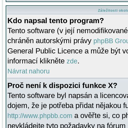
Záležitosti oko
Kdo napsal tento program?
Tento software (v její nemodifikované
chráněn autorskými právy
phpBB Gro
General Public Licence a může být vo
informací klikněte
.
zde
Návrat nahoru
Proč není k dispozici funkce X?
Tento software byl napsán a licenco
dojem, že je potřeba přidat nějakou f
a ověřte si, co 
http://www.phpbb.com
nevkládejte tyto požadavky na fóru