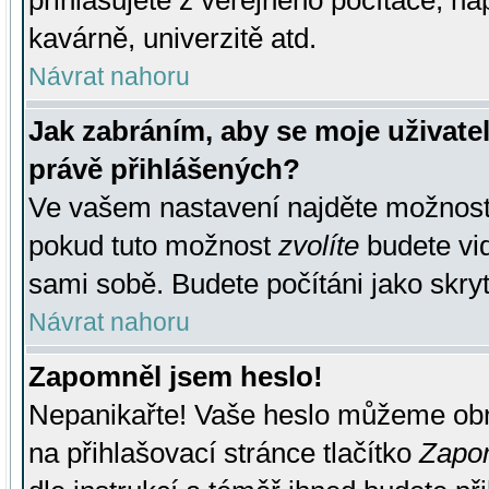
přihlašujete z veřejného počítače, na
kavárně, univerzitě atd.
Návrat nahoru
Jak zabráním, aby se moje uživate
právě přihlášených?
Ve vašem nastavení najděte možnos
pokud tuto možnost
zvolíte
budete vid
sami sobě. Budete počítáni jako skryt
Návrat nahoru
Zapomněl jsem heslo!
Nepanikařte! Vaše heslo můžeme obn
na přihlašovací stránce tlačítko
Zapom