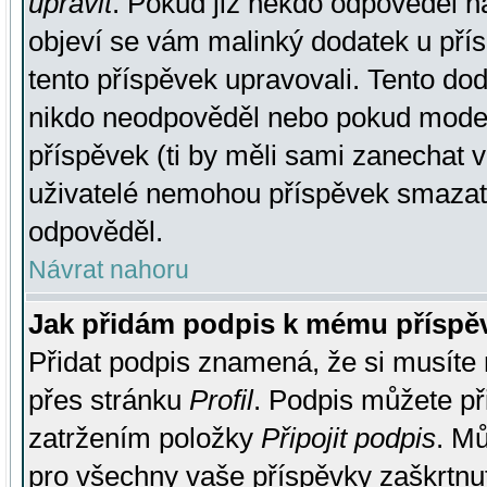
upravit
. Pokud již někdo odpověděl na
objeví se vám malinký dodatek u přísp
tento příspěvek upravovali. Tento do
nikdo neodpověděl nebo pokud moderá
příspěvek (ti by měli sami zanechat v
uživatelé nemohou příspěvek smazat,
odpověděl.
Návrat nahoru
Jak přidám podpis k mému příspě
Přidat podpis znamená, že si musíte n
přes stránku
Profil
. Podpis můžete p
zatržením položky
Připojit podpis
. Mů
pro všechny vaše příspěvky zaškrtnut