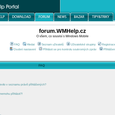
forum.WMHelp.cz
O všem, co souvisí s Windows Mobile
FAQ
Hledat
Seznam uživatelů
Uživatelské skupiny
Registrac
Osobní nastavení
Přihlásit se pro kontrolu soukromých zpráv
Přihlášen
FAQ
jevilo v seznamu právě přihlášených?
nemohu přihlásit?!
!