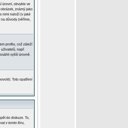
í úrovní, obvykle ve
ší obrázek, známý jako
s nimi naloží (v jaké
t na důvody (věříme,
m profilu, což záleží
 uživatelů, např.
osáhli vyšší úrovně.
volil). Toto opatření
pět do diskuze. To,
at v tomto fóru,