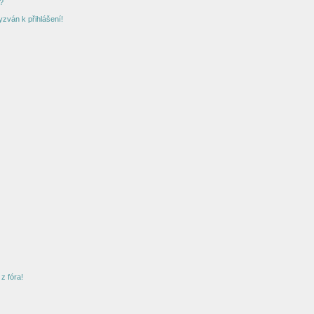
?
yzván k přihlášení!
z fóra!