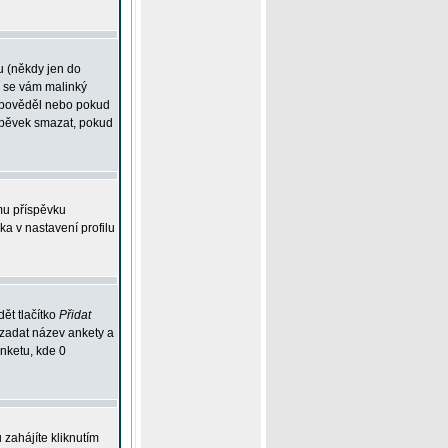
u (někdy jen do
í se vám malinký
odpověděl nebo pokud
íspěvek smazat, pokud
mu příspěvku
ka v nastavení profilu
ět tlačítko
Přidat
 zadat název ankety a
anketu, kde 0
zahájíte kliknutím