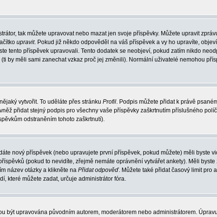
trátor, tak můžete upravovat nebo mazat jen svoje příspěvky. Můžete upravit zpráv
lačítko
upravit
. Pokud již někdo odpověděl na váš příspěvek a vy ho upravíte, objev
t jste tento příspěvek upravovali. Tento dodatek se neobjeví, pokud zatím nikdo ne
k (ti by měli sami zanechat vzkaz proč jej změnili). Normální uživatelé nemohou př
nějaký vytvořit. To uděláte přes stránku
Profil
. Podpis můžete přidat k právě psané
vněž přidat stejný podpis pro všechny vaše příspěvky zaškrtnutím příslušného políč
spěvkům odstraněním tohoto zaškrtnutí).
dáte nový příspěvek (nebo upravujete první příspěvek, pokud můžete) měli byste vid
íspěvků (pokud to nevidíte, zřejmě nemáte oprávnění vytvářet ankety). Měli byste
ím název otázky a klikněte na
Přidat odpověď
. Můžete také přidat časový limit pro 
které můžete zadat, určuje administrátor fóra.
ohou být upravována původním autorem, moderátorem nebo administrátorem. Úpravu 