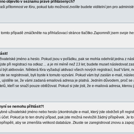
éno objevilo v seznamu právě přihlášených?
vaši přítomnost ve fóru
, pokud tuto možnost
zvolíte
budete viditelní jen pro administ
tomto případě zmáčkněte na přihlašovací stránce tlačítko
Zapomněl jsem svoje he
ásit!
živatelské jméno a heslo. Pokud jsou v pořádku, pak se mohla odehrát jedna z násl
ste při registraci na odkaz
... a je mi méně než 13 let
, budete muset následovat zas
í být aktivován. Některá fóra vyžadují aktivaci všech nových registrací, buď Vámi,
jste se registrovali, byli byste k tomuto vyzváni. Pokud vám byl zaslán e-mail, násle
, ujistěte se, že vámi zadaná emailová adresa je platná. Jedním důvodem, proč se 
elů, kteří se snaží pouze obtěžovat. Pokud si jste jisti, že e-mailová adresa, kterou j
nyní se nemohu přihlásit?!
né uživatelské jméno nebo heslo (zkontrolujte e-mail, který jste obdrželi při regis
čet. Pokud je to ten druhý případ, pak jste možná nevložili žádný příspěvek. Je to
nepřispěli, aby se zmenšila velikost databáze. Zkuste se zaregistrovat znovu a zapoj