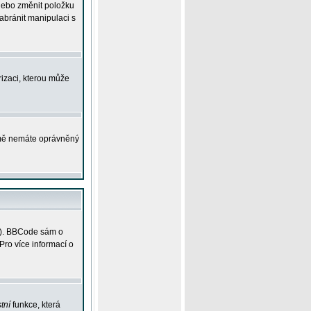
 nebo změnit položku
abránit manipulaci s
rizaci, kterou může
ejmě nemáte oprávněný
ky). BBCode sám o
Pro více informací o
tní
funkce, která