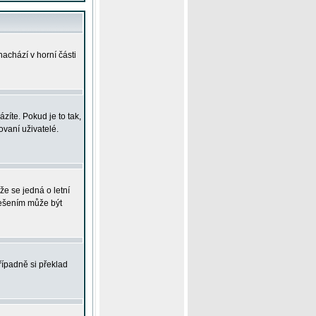
achází v horní části
íte. Pokud je to tak,
vaní uživatelé.
že se jedná o letní
Řešením může být
řípadně si překlad