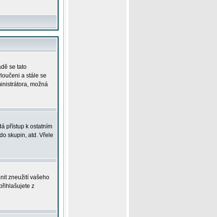
adě se tato
yloučeni a stále se
ministrátora, možná
á přístup k ostatním
o skupin, atd. Vřele
nit zneužití vašeho
přihlašujete z