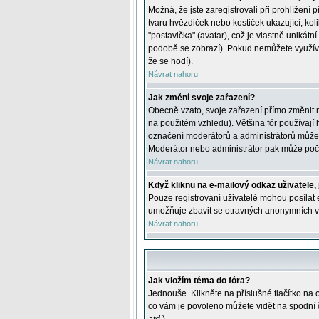
Možná, že jste zaregistrovali při prohlížení
tvaru hvězdiček nebo kostiček ukazující, kol
"postavička" (avatar), což je vlastně unikátn
podobě se zobrazí). Pokud nemůžete využívat 
že se hodí).
Návrat nahoru
Jak změní svoje zařazení?
Obecně vzato, svoje zařazení přímo změnit 
na použitém vzhledu). Většina fór používají h
označení moderátorů a administrátorů může m
Moderátor nebo administrátor pak může počet
Návrat nahoru
Když kliknu na e-mailový odkaz uživatele,
Pouze registrovaní uživatelé mohou posílat e
umožňuje zbavit se otravných anonymních vzk
Návrat nahoru
Jak vložím téma do fóra?
Jednouše. Klikněte na příslušné tlačítko na
co vám je povoleno můžete vidět na spodní 