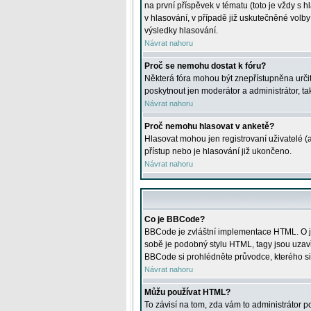
na první příspěvek v tématu (toto je vždy 
v hlasování, v případě již uskutečněné volb
výsledky hlasování.
Návrat nahoru
Proč se nemohu dostat k fóru?
Některá fóra mohou být znepřístupněna určitý
poskytnout jen moderátor a administrátor, tak
Návrat nahoru
Proč nemohu hlasovat v anketě?
Hlasovat mohou jen registrovaní uživatelé (
přístup nebo je hlasování již ukončeno.
Návrat nahoru
Co je BBCode?
BBCode je zvláštní implementace HTML. O je
sobě je podobný stylu HTML, tagy jsou uzavřen
BBCode si prohlédněte průvodce, kterého si
Návrat nahoru
Můžu používat HTML?
To závisí na tom, zda vám to administrátor po