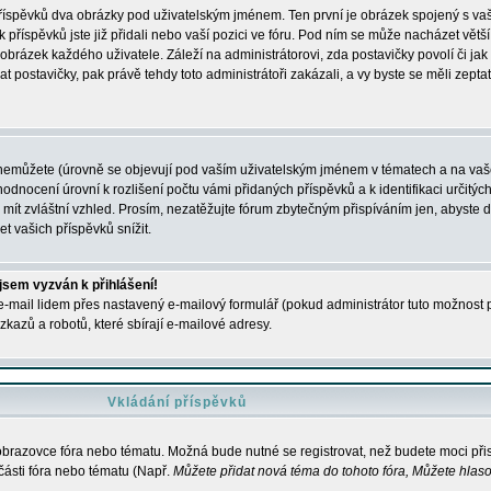
 příspěvků dva obrázky pod uživatelským jménem. Ten první je obrázek spojený s vaš
ik příspěvků jste již přidali nebo vaší pozici ve fóru. Pod ním se může nacházet vět
í obrázek každého uživatele. Záleží na administrátorovi, zda postavičky povolí či jak 
postavičky, pak právě tehdy toto administrátoři zakázali, a vy byste se měli zepta
nemůžete (úrovně se objevují pod vaším uživatelským jménem v tématech a na vaše
odnocení úrovní k rozlišení počtu vámi přidaných příspěvků a k identifikaci určitých
ít zvláštní vzhled. Prosím, nezatěžujte fórum zbytečným přispíváním jen, abyste d
 vašich příspěvků snížit.
 jsem vyzván k přihlášení!
-mail lidem přes nastavený e-mailový formulář (pokud administrátor tuto možnost po
azů a robotů, které sbírají e-mailové adresy.
Vkládání příspěvků
 obrazovce fóra nebo tématu. Možná bude nutné se registrovat, než budete moci přis
části fóra nebo tématu (Např.
Můžete přidat nová téma do tohoto fóra, Můžete hlasov