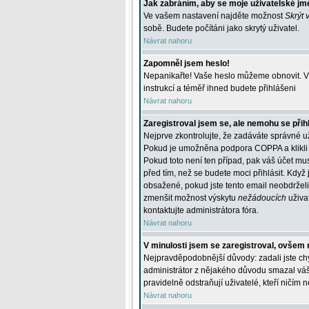
Jak zabráním, aby se moje uživatelské jm
Ve vašem nastavení najděte možnost
Skrýt 
sobě. Budete počítáni jako skrytý uživatel.
Návrat nahoru
Zapomněl jsem heslo!
Nepanikařte! Vaše heslo můžeme obnovit. V 
instrukcí a téměř ihned budete přihlášeni
Návrat nahoru
Zaregistroval jsem se, ale nemohu se přihl
Nejprve zkontrolujte, že zadáváte správné u
Pokud je umožněna podpora COPPA a klikli j
Pokud toto není ten případ, pak váš účet mus
před tím, než se budete moci přihlásit. Když 
obsažené, pokud jste tento email neobdrželi
zmenšit možnost výskytu
nežádoucích
uživat
kontaktujte administrátora fóra.
Návrat nahoru
V minulosti jsem se zaregistroval, ovšem 
Nejpravděpodobnější důvody: zadali jste chyb
administrátor z nějakého důvodu smazal váš ú
pravidelně odstraňují uživatelé, kteří ničím 
Návrat nahoru