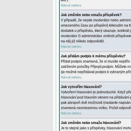
atd.
).
Návrat nahoru
Jak změním nebo smažu příspěvek?
V případě, že nejste moderátor nebo adminis
omezeného času po přispění) kliknutím na t
dodatek u příspěvku, který ukazuje, kolikrá
moderátor či administrátor změnili příspěve
na něj již někdo odpověděl.
Návrat nahoru
Jak přidám podpis k mému příspěvku?
Přidat podpis znamená, že si musíte nejdřív 
zatržením položky
Připojit podpis
. Můžete ro
(je možné nepřidávat podpis k vybraným pří
Návrat nahoru
Jak vytvořím hlasování?
Vytvoření hlasování je jednoduché. Když při
hlasování
pod hlavním oknem na přidávání př
pak alespoň dvě možnosti (nastavte napsán
znamená neomezenou volbu. Počet odpovědí, 
Návrat nahoru
Jak změním nebo smažu hlasování?
Je to stejné jako s příspěvky, hlasování m