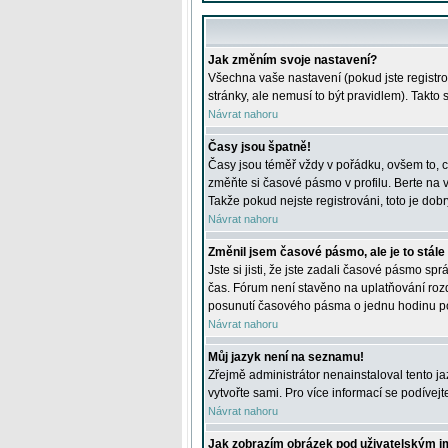
Jak změním svoje nastavení?
Všechna vaše nastavení (pokud jste registro
stránky, ale nemusí to být pravidlem). Takto
Návrat nahoru
Časy jsou špatně!
Časy jsou téměř vždy v pořádku, ovšem to, c
změňte si časové pásmo v profilu. Berte na
Takže pokud nejste registrováni, toto je dobr
Návrat nahoru
Změnil jsem časové pásmo, ale je to stále
Jste si jisti, že jste zadali časové pásmo sp
čas. Fórum není stavěno na uplatňování roz
posunutí časového pásma o jednu hodinu po 
Návrat nahoru
Můj jazyk není na seznamu!
Zřejmě administrátor nenainstaloval tento jaz
vytvořte sami. Pro více informací se podívej
Návrat nahoru
Jak zobrazím obrázek pod uživatelským 