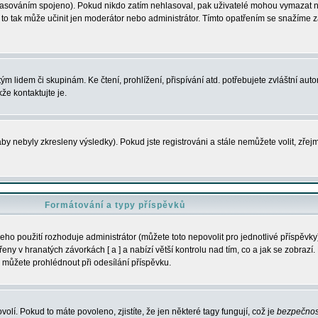
s hlasováním spojeno). Pokud nikdo zatím nehlasoval, pak uživatelé mohou vymazat
y to tak může učinit jen moderátor nebo administrátor. Tímto opatřením se snažíme z
m lidem či skupinám. Ke čtení, prohlížení, přispívání atd. potřebujete zvláštní auto
že kontaktujte je.
aby nebyly zkresleny výsledky). Pokud jste registrováni a stále nemůžete volit, zř
Formátování a typy příspěvků
ho použití rozhoduje administrátor (můžete toto nepovolit pro jednotlivé příspěv
y v hranatých závorkách [ a ] a nabízí větší kontrolu nad tím, co a jak se zobrazí. 
 můžete prohlédnout při odesílání příspěvku.
volí. Pokud to máte povoleno, zjistíte, že jen některé tagy fungují, což je
bezpečnos