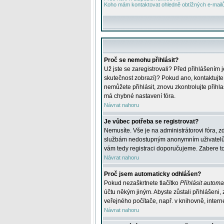
Koho mám kontaktovat ohledně obtížných e-mailů 
Proč se nemohu přihlásit?
Už jste se zaregistrovali? Před přihlášením 
skutečnost zobrazí)? Pokud ano, kontaktujte a
nemůžete přihlásit, znovu zkontrolujte přih
má chybné nastavení fóra.
Návrat nahoru
Je vůbec potřeba se registrovat?
Nemusíte. Vše je na administrátorovi fóra, z
službám nedostupným anonymním uživatelům, j
vám tedy registraci doporučujeme. Zabere to 
Návrat nahoru
Proč jsem automaticky odhlášen?
Pokud nezaškrtnete tlačítko
Přihlásit automat
účtu někým jiným. Abyste zůstali přihlášeni,
veřejného počítače, např. v knihovně, intern
Návrat nahoru