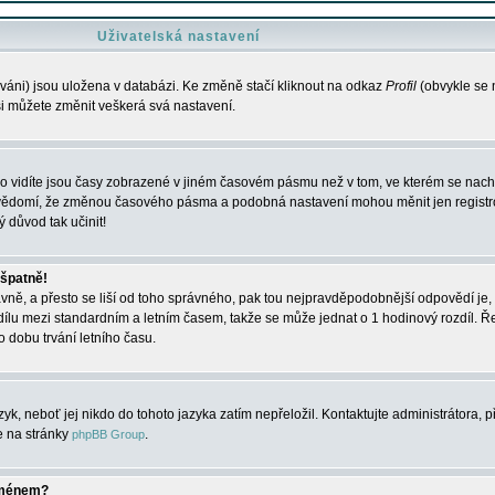
Uživatelská nastavení
váni) jsou uložena v databázi. Ke změně stačí kliknout na odkaz
Profil
(obvykle se n
 si můžete změnit veškerá svá nastavení.
o vidíte jsou časy zobrazené v jiném časovém pásmu než v tom, ve kterém se nacház
 vědomí, že změnou časového pásma a podobná nastavení mohou měnit jen registro
ý důvod tak učinit!
 špatně!
rávně, a přesto se liší od toho správného, pak tou nejpravděpodobnější odpovědí je, 
dílu mezi standardním a letním časem, takže se může jednat o 1 hodinový rozdíl. 
dobu trvání letního času.
yk, neboť jej nikdo do tohoto jazyka zatím nepřeložil. Kontaktujte administrátora, p
te na stránky
.
phpBB Group
jménem?