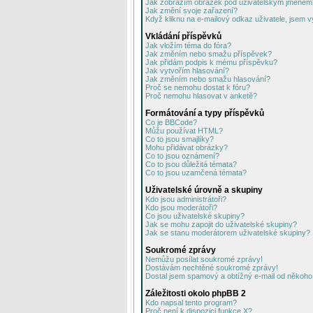
Jak zobrazím obrázek pod uživatelským jménem
Jak změní svoje zařazení?
Když kliknu na e-mailový odkaz uživatele, jsem v
Vkládání příspěvků
Jak vložím téma do fóra?
Jak změním nebo smažu příspěvek?
Jak přidám podpis k mému příspěvku?
Jak vytvořím hlasování?
Jak změním nebo smažu hlasování?
Proč se nemohu dostat k fóru?
Proč nemohu hlasovat v anketě?
Formátování a typy příspěvků
Co je BBCode?
Můžu používat HTML?
Co to jsou smajlíky?
Mohu přidávat obrázky?
Co to jsou oznámení?
Co to jsou důležitá témata?
Co to jsou uzamčená témata?
Uživatelské úrovně a skupiny
Kdo jsou administrátoři?
Kdo jsou moderátoři?
Co jsou uživatelské skupiny?
Jak se mohu zapojit do uživatelské skupiny?
Jak se stanu moderátorem uživatelské skupiny?
Soukromé zprávy
Nemůžu posílat soukromé zprávy!
Dostávám nechtěné soukromé zprávy!
Dostal jsem spamový a obtížný e-mail od někoho 
Záležitosti okolo phpBB 2
Kdo napsal tento program?
Proč není k dispozici funkce X?