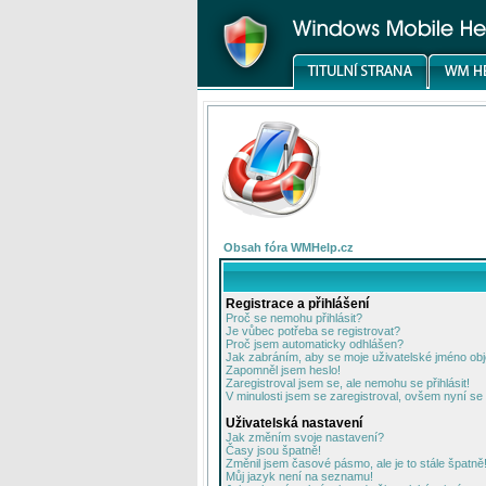
Obsah fóra WMHelp.cz
Registrace a přihlášení
Proč se nemohu přihlásit?
Je vůbec potřeba se registrovat?
Proč jsem automaticky odhlášen?
Jak zabráním, aby se moje uživatelské jméno ob
Zapomněl jsem heslo!
Zaregistroval jsem se, ale nemohu se přihlásit!
V minulosti jsem se zaregistroval, ovšem nyní se 
Uživatelská nastavení
Jak změním svoje nastavení?
Časy jsou špatně!
Změnil jsem časové pásmo, ale je to stále špatně
Můj jazyk není na seznamu!