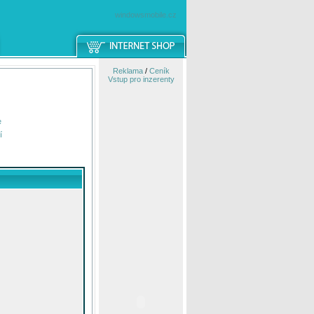
windowsmobile.cz
Reklama
/
Ceník
Vstup pro inzerenty
e
í