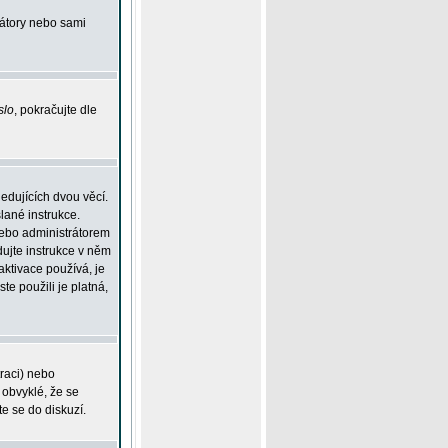
rátory nebo sami
slo
, pokračujte dle
edujících dvou věcí.
lané instrukce.
 nebo administrátorem
dujte instrukce v něm
aktivace používá, je
ste použili je platná,
traci) nebo
 obvyklé, že se
te se do diskuzí.