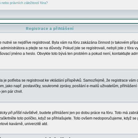
nebo právních záležitostí fóra?
Registrace a přihlášení
je nutné se nejdříve registrovat. Byla vám na fóru zakázána činnost (v takovém příp
dministrátora a ptejte se na důvody. Pokud jste se registrovali, nebyli jste z fóra v
lašovací jméno a heslo. Obvykle toto bývá ten problém a pokud není, kontaktujte ad
da je potřeba se registrovat ke vkládání příspěvků. Samozřejmě, že registrace vám d
ako např. postavičky, soukromé zprávy, posílání e-mailů uživatelům, přihlášení d
jen pár chvil.
icky při příští návštěvě
, budete přihlášeni jen po dobu práce na fóru. Toto má zabrá
 zaškrtněte toto políčko, když se přihlašujete. Toto ovšem nedoporučujeme, když se 
etové kavárně, univerzitě atd.