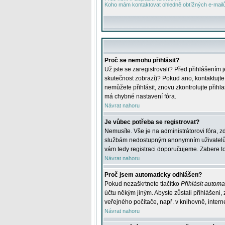
Koho mám kontaktovat ohledně obtížných e-mailů 
Proč se nemohu přihlásit?
Už jste se zaregistrovali? Před přihlášením 
skutečnost zobrazí)? Pokud ano, kontaktujte a
nemůžete přihlásit, znovu zkontrolujte přih
má chybné nastavení fóra.
Návrat nahoru
Je vůbec potřeba se registrovat?
Nemusíte. Vše je na administrátorovi fóra, z
službám nedostupným anonymním uživatelům, j
vám tedy registraci doporučujeme. Zabere to 
Návrat nahoru
Proč jsem automaticky odhlášen?
Pokud nezaškrtnete tlačítko
Přihlásit automat
účtu někým jiným. Abyste zůstali přihlášeni,
veřejného počítače, např. v knihovně, intern
Návrat nahoru