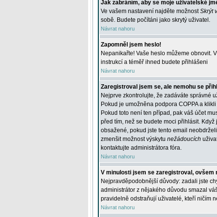
Jak zabráním, aby se moje uživatelské jm
Ve vašem nastavení najděte možnost
Skrýt 
sobě. Budete počítáni jako skrytý uživatel.
Návrat nahoru
Zapomněl jsem heslo!
Nepanikařte! Vaše heslo můžeme obnovit. V 
instrukcí a téměř ihned budete přihlášeni
Návrat nahoru
Zaregistroval jsem se, ale nemohu se přihl
Nejprve zkontrolujte, že zadáváte správné u
Pokud je umožněna podpora COPPA a klikli j
Pokud toto není ten případ, pak váš účet mus
před tím, než se budete moci přihlásit. Když 
obsažené, pokud jste tento email neobdrželi
zmenšit možnost výskytu
nežádoucích
uživat
kontaktujte administrátora fóra.
Návrat nahoru
V minulosti jsem se zaregistroval, ovšem 
Nejpravděpodobnější důvody: zadali jste chyb
administrátor z nějakého důvodu smazal váš ú
pravidelně odstraňují uživatelé, kteří ničím 
Návrat nahoru