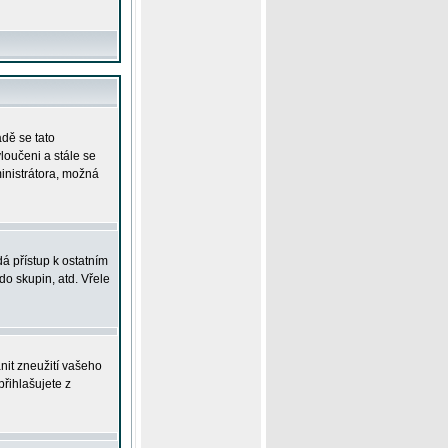
adě se tato
yloučeni a stále se
ministrátora, možná
á přístup k ostatním
o skupin, atd. Vřele
nit zneužití vašeho
přihlašujete z