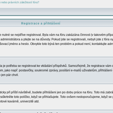
nebo právních záležitostí fóra?
Registrace a přihlášení
je nutné se nejdříve registrovat. Byla vám na fóru zakázána činnost (v takovém příp
dministrátora a ptejte se na důvody. Pokud jste se registrovali, nebyli jste z fóra v
lašovací jméno a heslo. Obvykle toto bývá ten problém a pokud není, kontaktujte ad
da je potřeba se registrovat ke vkládání příspěvků. Samozřejmě, že registrace vám d
ako např. postavičky, soukromé zprávy, posílání e-mailů uživatelům, přihlášení d
jen pár chvil.
icky při příští návštěvě
, budete přihlášeni jen po dobu práce na fóru. Toto má zabrá
 zaškrtněte toto políčko, když se přihlašujete. Toto ovšem nedoporučujeme, když se 
etové kavárně, univerzitě atd.