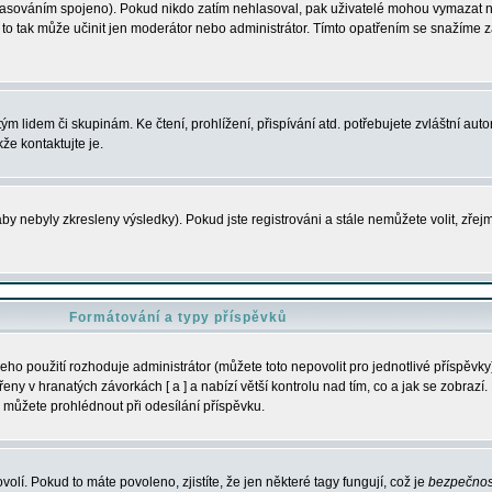
s hlasováním spojeno). Pokud nikdo zatím nehlasoval, pak uživatelé mohou vymazat
y to tak může učinit jen moderátor nebo administrátor. Tímto opatřením se snažíme z
m lidem či skupinám. Ke čtení, prohlížení, přispívání atd. potřebujete zvláštní auto
že kontaktujte je.
aby nebyly zkresleny výsledky). Pokud jste registrováni a stále nemůžete volit, zř
Formátování a typy příspěvků
ho použití rozhoduje administrátor (můžete toto nepovolit pro jednotlivé příspěv
y v hranatých závorkách [ a ] a nabízí větší kontrolu nad tím, co a jak se zobrazí. 
 můžete prohlédnout při odesílání příspěvku.
volí. Pokud to máte povoleno, zjistíte, že jen některé tagy fungují, což je
bezpečnos