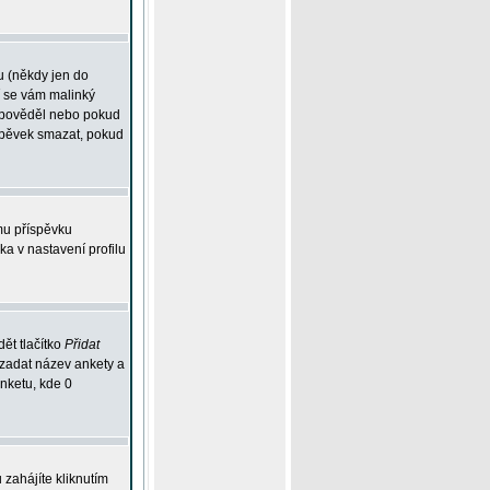
u (někdy jen do
í se vám malinký
odpověděl nebo pokud
íspěvek smazat, pokud
mu příspěvku
ka v nastavení profilu
ět tlačítko
Přidat
 zadat název ankety a
anketu, kde 0
zahájíte kliknutím