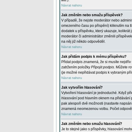
atd.
).
Návrat nahoru
Jak změním nebo smažu příspěvek?
V případě, že nejste moderátor nebo adminis
omezeného času po přispění) kliknutím na t
dodatek u příspěvku, který ukazuje, kolikrá
moderátor či administrátor změnili příspěve
na něj již někdo odpověděl.
Návrat nahoru
Jak přidám podpis k mému příspěvku?
Přidat podpis znamená, že si musíte nejdřív 
zatržením položky
Připojit podpis
. Můžete ro
(je možné nepřidávat podpis k vybraným pří
Návrat nahoru
Jak vytvořím hlasování?
Vytvoření hlasování je jednoduché. Když při
hlasování
pod hlavním oknem na přidávání př
pak alespoň dvě možnosti (nastavte napsán
znamená neomezenou volbu. Počet odpovědí, 
Návrat nahoru
Jak změním nebo smažu hlasování?
Je to stejné jako s příspěvky, hlasování m