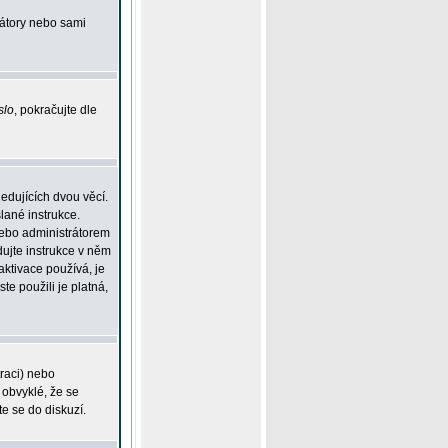
rátory nebo sami
slo
, pokračujte dle
edujících dvou věcí.
lané instrukce.
 nebo administrátorem
dujte instrukce v něm
aktivace používá, je
ste použili je platná,
traci) nebo
 obvyklé, že se
te se do diskuzí.