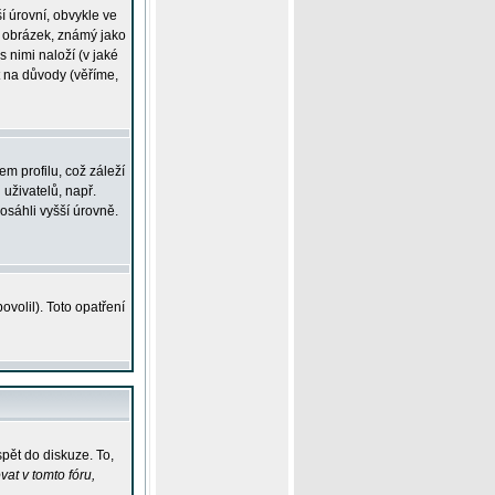
í úrovní, obvykle ve
ší obrázek, známý jako
s nimi naloží (v jaké
t na důvody (věříme,
m profilu, což záleží
 uživatelů, např.
osáhli vyšší úrovně.
volil). Toto opatření
pět do diskuze. To,
at v tomto fóru,