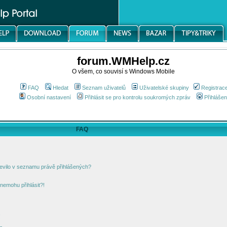
forum.WMHelp.cz
O všem, co souvisí s Windows Mobile
FAQ
Hledat
Seznam uživatelů
Uživatelské skupiny
Registrac
Osobní nastavení
Přihlásit se pro kontrolu soukromých zpráv
Přihlášen
FAQ
jevilo v seznamu právě přihlášených?
nemohu přihlásit?!
!