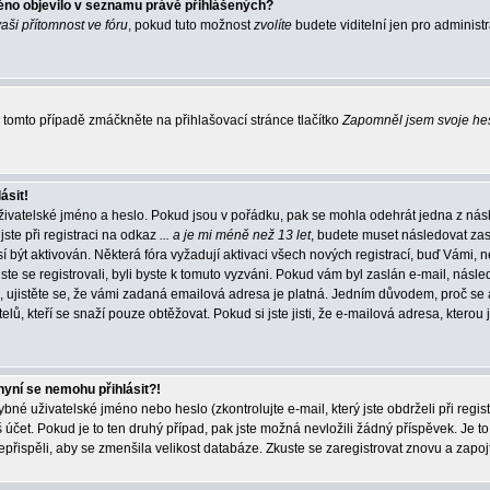
éno objevilo v seznamu právě přihlášených?
vaši přítomnost ve fóru
, pokud tuto možnost
zvolíte
budete viditelní jen pro administ
tomto případě zmáčkněte na přihlašovací stránce tlačítko
Zapomněl jsem svoje he
ásit!
živatelské jméno a heslo. Pokud jsou v pořádku, pak se mohla odehrát jedna z násl
ste při registraci na odkaz
... a je mi méně než 13 let
, budete muset následovat zas
í být aktivován. Některá fóra vyžadují aktivaci všech nových registrací, buď Vámi,
jste se registrovali, byli byste k tomuto vyzváni. Pokud vám byl zaslán e-mail, násle
, ujistěte se, že vámi zadaná emailová adresa je platná. Jedním důvodem, proč se 
elů, kteří se snaží pouze obtěžovat. Pokud si jste jisti, že e-mailová adresa, kterou j
nyní se nemohu přihlásit?!
né uživatelské jméno nebo heslo (zkontrolujte e-mail, který jste obdrželi při regis
čet. Pokud je to ten druhý případ, pak jste možná nevložili žádný příspěvek. Je to
nepřispěli, aby se zmenšila velikost databáze. Zkuste se zaregistrovat znovu a zapoj