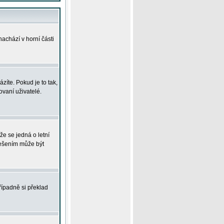
achází v horní části
íte. Pokud je to tak,
vaní uživatelé.
že se jedná o letní
Řešením může být
řípadně si překlad