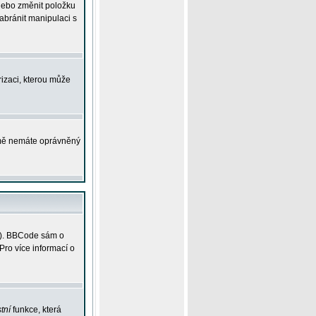
 nebo změnit položku
abránit manipulaci s
rizaci, kterou může
ejmě nemáte oprávněný
ky). BBCode sám o
Pro více informací o
tní
funkce, která