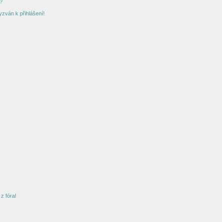
?
yzván k přihlášení!
z fóra!