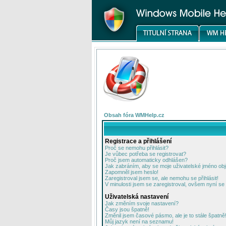
Obsah fóra WMHelp.cz
Registrace a přihlášení
Proč se nemohu přihlásit?
Je vůbec potřeba se registrovat?
Proč jsem automaticky odhlášen?
Jak zabráním, aby se moje uživatelské jméno ob
Zapomněl jsem heslo!
Zaregistroval jsem se, ale nemohu se přihlásit!
V minulosti jsem se zaregistroval, ovšem nyní se 
Uživatelská nastavení
Jak změním svoje nastavení?
Časy jsou špatně!
Změnil jsem časové pásmo, ale je to stále špatně
Můj jazyk není na seznamu!