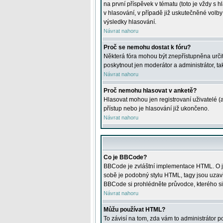
na první příspěvek v tématu (toto je vždy 
v hlasování, v případě již uskutečněné volb
výsledky hlasování.
Návrat nahoru
Proč se nemohu dostat k fóru?
Některá fóra mohou být znepřístupněna určitý
poskytnout jen moderátor a administrátor, tak
Návrat nahoru
Proč nemohu hlasovat v anketě?
Hlasovat mohou jen registrovaní uživatelé (
přístup nebo je hlasování již ukončeno.
Návrat nahoru
Co je BBCode?
BBCode je zvláštní implementace HTML. O je
sobě je podobný stylu HTML, tagy jsou uzavřen
BBCode si prohlédněte průvodce, kterého si
Návrat nahoru
Můžu používat HTML?
To závisí na tom, zda vám to administrátor po