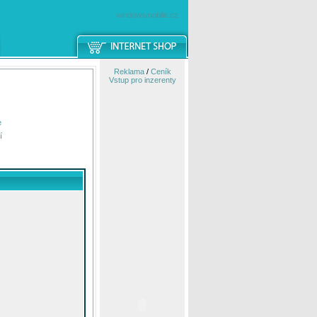
windowsmobile.cz
Reklama
/
Ceník
Vstup pro inzerenty
e
í