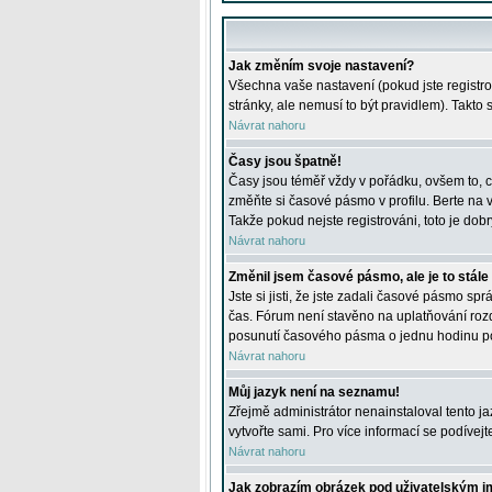
Jak změním svoje nastavení?
Všechna vaše nastavení (pokud jste registro
stránky, ale nemusí to být pravidlem). Takto
Návrat nahoru
Časy jsou špatně!
Časy jsou téměř vždy v pořádku, ovšem to, c
změňte si časové pásmo v profilu. Berte na
Takže pokud nejste registrováni, toto je dobr
Návrat nahoru
Změnil jsem časové pásmo, ale je to stále
Jste si jisti, že jste zadali časové pásmo sp
čas. Fórum není stavěno na uplatňování roz
posunutí časového pásma o jednu hodinu po 
Návrat nahoru
Můj jazyk není na seznamu!
Zřejmě administrátor nenainstaloval tento jaz
vytvořte sami. Pro více informací se podívej
Návrat nahoru
Jak zobrazím obrázek pod uživatelským 