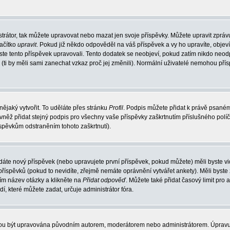
trátor, tak můžete upravovat nebo mazat jen svoje příspěvky. Můžete upravit zpráv
lačítko
upravit
. Pokud již někdo odpověděl na váš příspěvek a vy ho upravíte, objev
t jste tento příspěvek upravovali. Tento dodatek se neobjeví, pokud zatím nikdo ne
k (ti by měli sami zanechat vzkaz proč jej změnili). Normální uživatelé nemohou př
nějaký vytvořit. To uděláte přes stránku
Profil
. Podpis můžete přidat k právě psané
vněž přidat stejný podpis pro všechny vaše příspěvky zaškrtnutím příslušného políč
spěvkům odstraněním tohoto zaškrtnutí).
dáte nový příspěvek (nebo upravujete první příspěvek, pokud můžete) měli byste vid
íspěvků (pokud to nevidíte, zřejmě nemáte oprávnění vytvářet ankety). Měli byste
ím název otázky a klikněte na
Přidat odpověď
. Můžete také přidat časový limit pro 
které můžete zadat, určuje administrátor fóra.
ohou být upravována původním autorem, moderátorem nebo administrátorem. Úpravu 