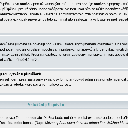
 příspěvků dva obrázky pod uživatelským jménem. Ten první je obrázek spojený s vaš
ik příspěvků jste již přidali nebo vaší pozici ve fóru. Pod ním se může nacházet vět
í obrázek každého uživatele. Záleží na administrátorovi, zda postavičky povolí či jak 
postavičky, pak právě tehdy toto administrátoři zakázali, a vy byste se měli zepta
nemůžete (úrovně se objevují pod vaším uživatelským jménem v tématech a na vaše
odnocení úrovní k rozlišení počtu vámi přidaných příspěvků a k identifikaci určitých
ít zvláštní vzhled. Prosím, nezatěžujte fórum zbytečným přispíváním jen, abyste d
 vašich příspěvků snížit.
 jsem vyzván k přihlášení!
-mail lidem přes nastavený e-mailový formulář (pokud administrátor tuto možnost po
azů a robotů, které sbírají e-mailové adresy.
Vkládání příspěvků
 obrazovce fóra nebo tématu. Možná bude nutné se registrovat, než budete moci přis
části fóra nebo tématu (Např.
Můžete přidat nová téma do tohoto fóra, Můžete hlasov