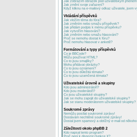
Jak zobrazím obrázek pod uživatelským jménem
Jak změní svoje zařazení?
Když kliknu na e-mailový odkaz uživatele, jsem v
Vkládání příspěvků
Jak vložím téma do fóra?
Jak změním nebo smažu příspěvek?
Jak přidám podpis k mému příspěvku?
Jak vytvořím hlasování?
Jak změním nebo smažu hlasování?
Proč se nemohu dostat k fóru?
Proč nemohu hlasovat v anketě?
Formátování a typy příspěvků
Co je BBCode?
Můžu používat HTML?
Co to jsou smajlíky?
Mohu přidávat obrázky?
Co to jsou oznámení?
Co to jsou důležitá témata?
Co to jsou uzamčená témata?
Uživatelské úrovně a skupiny
Kdo jsou administrátoři?
Kdo jsou moderátoři?
Co jsou uživatelské skupiny?
Jak se mohu zapojit do uživatelské skupiny?
Jak se stanu moderátorem uživatelské skupiny?
Soukromé zprávy
Nemůžu posílat soukromé zprávy!
Dostávám nechtěné soukromé zprávy!
Dostal jsem spamový a obtížný e-mail od někoho 
Záležitosti okolo phpBB 2
Kdo napsal tento program?
Proč není k dispozici funkce X?