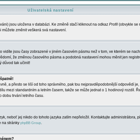
Uživatelská nastavení
váni) jsou uložena v databázi. Ke změně stačí kliknout na odkaz
Profil
(obvykle se n
 si můžete změnit veškerá svá nastavení.
o vidíte jsou časy zobrazené v jiném časovém pásmu než v tom, ve kterém se nacház
 vědomí, že změnou časového pásma a podobná nastavení mohou měnit jen registro
ý důvod tak učinit!
 špatně!
rávně, a přesto se liší od toho správného, pak tou nejpravděpodobnější odpovědí je, 
dílu mezi standardním a letním časem, takže se může jednat o 1 hodinový rozdíl. 
dobu trvání letního času.
yk, neboť jej nikdo do tohoto jazyka zatím nepřeložil. Kontaktujte administrátora, p
te na stránky
.
phpBB Group
jménem?