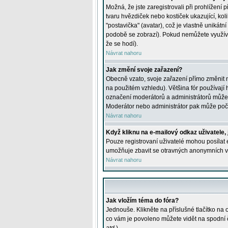
Možná, že jste zaregistrovali při prohlížení
tvaru hvězdiček nebo kostiček ukazující, kol
"postavička" (avatar), což je vlastně unikátn
podobě se zobrazí). Pokud nemůžete využívat 
že se hodí).
Návrat nahoru
Jak změní svoje zařazení?
Obecně vzato, svoje zařazení přímo změnit 
na použitém vzhledu). Většina fór používají h
označení moderátorů a administrátorů může m
Moderátor nebo administrátor pak může počet
Návrat nahoru
Když kliknu na e-mailový odkaz uživatele,
Pouze registrovaní uživatelé mohou posílat e
umožňuje zbavit se otravných anonymních vzk
Návrat nahoru
Jak vložím téma do fóra?
Jednouše. Klikněte na příslušné tlačítko na
co vám je povoleno můžete vidět na spodní 