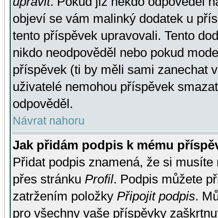
upravit
. Pokud již někdo odpověděl na
objeví se vám malinký dodatek u přísp
tento příspěvek upravovali. Tento do
nikdo neodpověděl nebo pokud moderá
příspěvek (ti by měli sami zanechat v
uživatelé nemohou příspěvek smazat,
odpověděl.
Návrat nahoru
Jak přidám podpis k mému příspě
Přidat podpis znamená, že si musíte n
přes stránku
Profil
. Podpis můžete p
zatržením položky
Připojit podpis
. Mů
pro všechny vaše příspěvky zaškrtnut