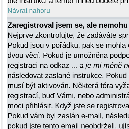
dle instrukcí a téměř ihned budete př
Návrat nahoru
Zaregistroval jsem se, ale nemohu 
Nejprve zkontrolujte, že zadáváte sp
Pokud jsou v pořádku, pak se mohla o
dvou věcí. Pokud je umožněna podpora
registraci na odkaz
... a je mi méně n
následovat zaslané instrukce. Pokud t
musí být aktivován. Některá fóra vyž
registrací, buď Vámi, nebo administr
moci přihlásit. Když jste se registrova
Pokud vám byl zaslán e-mail, násled
pokud jste tento email neobdrželi, uj