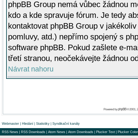
phpBB Group nemá vůbec žádnou moc 
kdo a kde spravuje fórum. Je tedy a
kontaktovat phpBB Group v jakékoliv p
pomluvy, atd.) nepřímo spojený s p
software phpBB. Pokud zašlete e-mai
třetí stranou, neočekávejte žádnou o
Návrat nahoru
phpBB
Powered by
© 2001, 
Webmaster
|
Hledání
|
Statistiky
|
Syndikační kanály
RSS News
|
RSS Downloads
|
Atom News
|
Atom Downloads
|
Plucker Text
|
Plucker Color