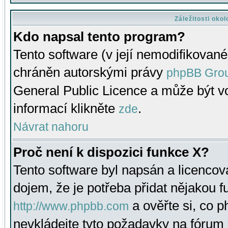
Záležitosti oko
Kdo napsal tento program?
Tento software (v její nemodifikované
chráněn autorskými právy
phpBB Gro
General Public Licence a může být vo
informací klikněte
.
zde
Návrat nahoru
Proč není k dispozici funkce X?
Tento software byl napsán a licenco
dojem, že je potřeba přidat nějakou f
a ověřte si, co 
http://www.phpbb.com
nevkládejte tyto požadavky na fóru