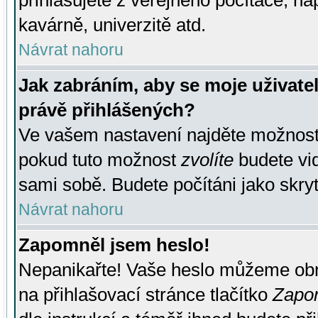
přihlašujete z veřejného počítače, na
kavárně, univerzitě atd.
Návrat nahoru
Jak zabráním, aby se moje uživate
právě přihlášených?
Ve vašem nastavení najděte možnos
pokud tuto možnost
zvolíte
budete vid
sami sobě. Budete počítáni jako skryt
Návrat nahoru
Zapomněl jsem heslo!
Nepanikařte! Vaše heslo můžeme obn
na přihlašovací stránce tlačítko
Zapom