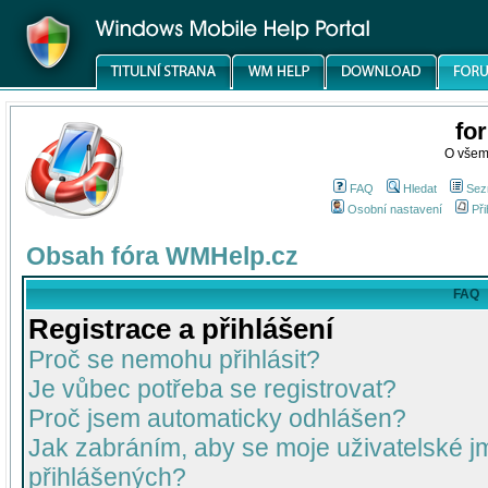
fo
O všem
FAQ
Hledat
Sez
Osobní nastavení
Při
Obsah fóra WMHelp.cz
FAQ
Registrace a přihlášení
Proč se nemohu přihlásit?
Je vůbec potřeba se registrovat?
Proč jsem automaticky odhlášen?
Jak zabráním, aby se moje uživatelské 
přihlášených?