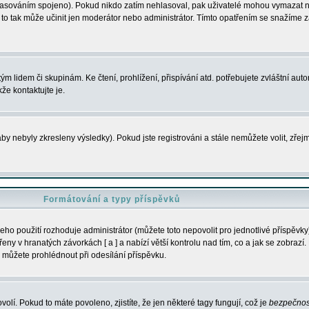
s hlasováním spojeno). Pokud nikdo zatím nehlasoval, pak uživatelé mohou vymazat
y to tak může učinit jen moderátor nebo administrátor. Tímto opatřením se snažíme z
m lidem či skupinám. Ke čtení, prohlížení, přispívání atd. potřebujete zvláštní auto
že kontaktujte je.
aby nebyly zkresleny výsledky). Pokud jste registrováni a stále nemůžete volit, zř
Formátování a typy příspěvků
ho použití rozhoduje administrátor (můžete toto nepovolit pro jednotlivé příspěv
y v hranatých závorkách [ a ] a nabízí větší kontrolu nad tím, co a jak se zobrazí. 
 můžete prohlédnout při odesílání příspěvku.
volí. Pokud to máte povoleno, zjistíte, že jen některé tagy fungují, což je
bezpečnos