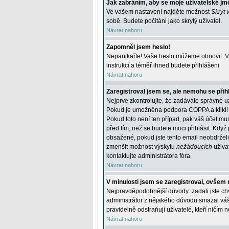
Jak zabráním, aby se moje uživatelské jm
Ve vašem nastavení najděte možnost
Skrýt 
sobě. Budete počítáni jako skrytý uživatel.
Návrat nahoru
Zapomněl jsem heslo!
Nepanikařte! Vaše heslo můžeme obnovit. V 
instrukcí a téměř ihned budete přihlášeni
Návrat nahoru
Zaregistroval jsem se, ale nemohu se přihl
Nejprve zkontrolujte, že zadáváte správné u
Pokud je umožněna podpora COPPA a klikli j
Pokud toto není ten případ, pak váš účet mus
před tím, než se budete moci přihlásit. Když 
obsažené, pokud jste tento email neobdrželi
zmenšit možnost výskytu
nežádoucích
uživat
kontaktujte administrátora fóra.
Návrat nahoru
V minulosti jsem se zaregistroval, ovšem 
Nejpravděpodobnější důvody: zadali jste chyb
administrátor z nějakého důvodu smazal váš ú
pravidelně odstraňují uživatelé, kteří ničím 
Návrat nahoru