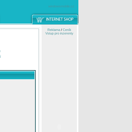
windowsmobile.cz
Reklama
/
Ceník
Vstup pro inzerenty
e
í