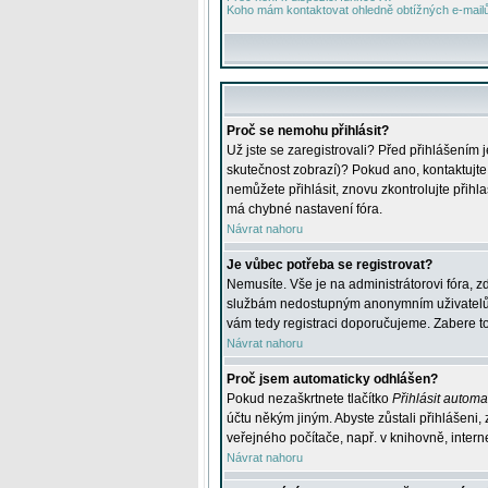
Koho mám kontaktovat ohledně obtížných e-mailů 
Proč se nemohu přihlásit?
Už jste se zaregistrovali? Před přihlášením 
skutečnost zobrazí)? Pokud ano, kontaktujte a
nemůžete přihlásit, znovu zkontrolujte přih
má chybné nastavení fóra.
Návrat nahoru
Je vůbec potřeba se registrovat?
Nemusíte. Vše je na administrátorovi fóra, z
službám nedostupným anonymním uživatelům, j
vám tedy registraci doporučujeme. Zabere to 
Návrat nahoru
Proč jsem automaticky odhlášen?
Pokud nezaškrtnete tlačítko
Přihlásit automat
účtu někým jiným. Abyste zůstali přihlášeni,
veřejného počítače, např. v knihovně, intern
Návrat nahoru