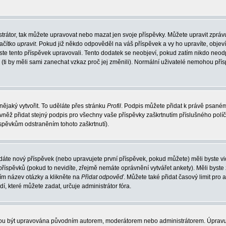
trátor, tak můžete upravovat nebo mazat jen svoje příspěvky. Můžete upravit zpráv
lačítko
upravit
. Pokud již někdo odpověděl na váš příspěvek a vy ho upravíte, objev
t jste tento příspěvek upravovali. Tento dodatek se neobjeví, pokud zatím nikdo ne
k (ti by měli sami zanechat vzkaz proč jej změnili). Normální uživatelé nemohou př
nějaký vytvořit. To uděláte přes stránku
Profil
. Podpis můžete přidat k právě psané
vněž přidat stejný podpis pro všechny vaše příspěvky zaškrtnutím příslušného políč
spěvkům odstraněním tohoto zaškrtnutí).
dáte nový příspěvek (nebo upravujete první příspěvek, pokud můžete) měli byste vid
íspěvků (pokud to nevidíte, zřejmě nemáte oprávnění vytvářet ankety). Měli byste
ím název otázky a klikněte na
Přidat odpověď
. Můžete také přidat časový limit pro 
které můžete zadat, určuje administrátor fóra.
ohou být upravována původním autorem, moderátorem nebo administrátorem. Úpravu 