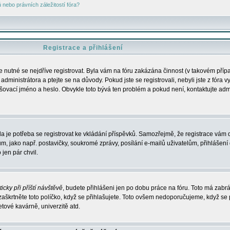
nebo právních záležitostí fóra?
Registrace a přihlášení
je nutné se nejdříve registrovat. Byla vám na fóru zakázána činnost (v takovém příp
dministrátora a ptejte se na důvody. Pokud jste se registrovali, nebyli jste z fóra v
lašovací jméno a heslo. Obvykle toto bývá ten problém a pokud není, kontaktujte ad
da je potřeba se registrovat ke vkládání příspěvků. Samozřejmě, že registrace vám d
ako např. postavičky, soukromé zprávy, posílání e-mailů uživatelům, přihlášení d
jen pár chvil.
icky při příští návštěvě
, budete přihlášeni jen po dobu práce na fóru. Toto má zabrá
 zaškrtněte toto políčko, když se přihlašujete. Toto ovšem nedoporučujeme, když se 
etové kavárně, univerzitě atd.