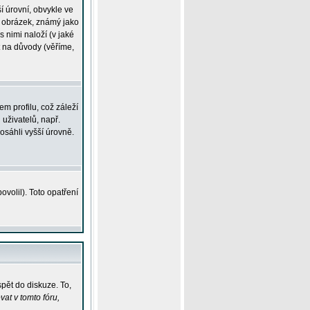
í úrovní, obvykle ve
ší obrázek, známý jako
s nimi naloží (v jaké
t na důvody (věříme,
m profilu, což záleží
 uživatelů, např.
osáhli vyšší úrovně.
volil). Toto opatření
pět do diskuze. To,
at v tomto fóru,