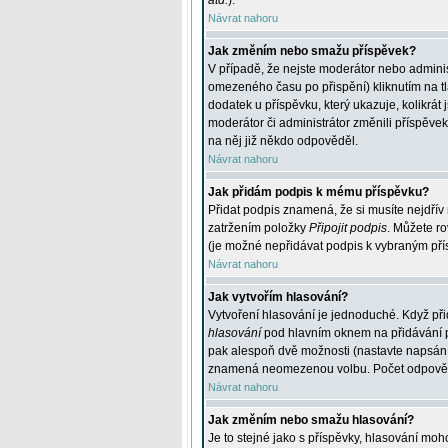
atd.
).
Návrat nahoru
Jak změním nebo smažu příspěvek?
V případě, že nejste moderátor nebo adminis
omezeného času po přispění) kliknutím na t
dodatek u příspěvku, který ukazuje, kolikrá
moderátor či administrátor změnili příspěve
na něj již někdo odpověděl.
Návrat nahoru
Jak přidám podpis k mému příspěvku?
Přidat podpis znamená, že si musíte nejdřív 
zatržením položky
Připojit podpis
. Můžete ro
(je možné nepřidávat podpis k vybraným pří
Návrat nahoru
Jak vytvořím hlasování?
Vytvoření hlasování je jednoduché. Když při
hlasování
pod hlavním oknem na přidávání př
pak alespoň dvě možnosti (nastavte napsán
znamená neomezenou volbu. Počet odpovědí, 
Návrat nahoru
Jak změním nebo smažu hlasování?
Je to stejné jako s příspěvky, hlasování m