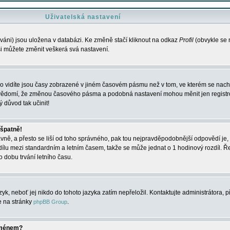
Uživatelská nastavení
váni) jsou uložena v databázi. Ke změně stačí kliknout na odkaz
Profil
(obvykle se n
 si můžete změnit veškerá svá nastavení.
o vidíte jsou časy zobrazené v jiném časovém pásmu než v tom, ve kterém se nacház
 vědomí, že změnou časového pásma a podobná nastavení mohou měnit jen registro
ý důvod tak učinit!
 špatně!
rávně, a přesto se liší od toho správného, pak tou nejpravděpodobnější odpovědí je, 
dílu mezi standardním a letním časem, takže se může jednat o 1 hodinový rozdíl. 
dobu trvání letního času.
yk, neboť jej nikdo do tohoto jazyka zatím nepřeložil. Kontaktujte administrátora, p
te na stránky
.
phpBB Group
jménem?