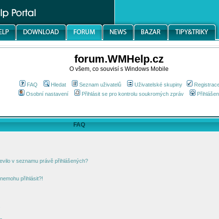
forum.WMHelp.cz
O všem, co souvisí s Windows Mobile
FAQ
Hledat
Seznam uživatelů
Uživatelské skupiny
Registrac
Osobní nastavení
Přihlásit se pro kontrolu soukromých zpráv
Přihlášen
FAQ
jevilo v seznamu právě přihlášených?
nemohu přihlásit?!
!