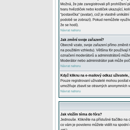
Možná, že jste zaregistrovali při prohlížení
tvaru hvězdiček nebo kostiček ukazující, kol
"postavička" (avatar), což je vlastně unikátn
podobě se zobrazí). Pokud nemůžete využívat 
že se hodí).
Návrat nahoru
Jak změní svoje zařazení?
Obecně vzato, svoje zařazení přímo změnit 
na použitém vzhledu). Většina fór používají h
označení moderátorů a administrátorů může m
Moderátor nebo administrátor pak může počet
Návrat nahoru
Když kliknu na e-mailový odkaz uživatele,
Pouze registrovaní uživatelé mohou posílat e
umožňuje zbavit se otravných anonymních vzk
Návrat nahoru
Jak vložím téma do fóra?
Jednouše. Klikněte na příslušné tlačítko na
co vám je povoleno můžete vidět na spodní 