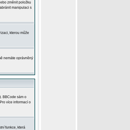
 nebo změnit položku
abránit manipulaci s
rizaci, kterou může
ejmě nemáte oprávněný
ky). BBCode sám o
Pro více informací o
tní
funkce, která