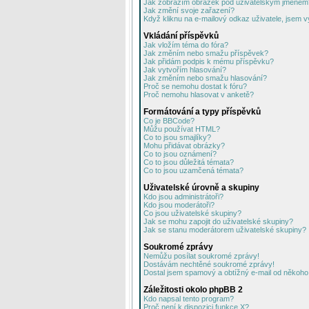
Jak zobrazím obrázek pod uživatelským jménem
Jak změní svoje zařazení?
Když kliknu na e-mailový odkaz uživatele, jsem v
Vkládání příspěvků
Jak vložím téma do fóra?
Jak změním nebo smažu příspěvek?
Jak přidám podpis k mému příspěvku?
Jak vytvořím hlasování?
Jak změním nebo smažu hlasování?
Proč se nemohu dostat k fóru?
Proč nemohu hlasovat v anketě?
Formátování a typy příspěvků
Co je BBCode?
Můžu používat HTML?
Co to jsou smajlíky?
Mohu přidávat obrázky?
Co to jsou oznámení?
Co to jsou důležitá témata?
Co to jsou uzamčená témata?
Uživatelské úrovně a skupiny
Kdo jsou administrátoři?
Kdo jsou moderátoři?
Co jsou uživatelské skupiny?
Jak se mohu zapojit do uživatelské skupiny?
Jak se stanu moderátorem uživatelské skupiny?
Soukromé zprávy
Nemůžu posílat soukromé zprávy!
Dostávám nechtěné soukromé zprávy!
Dostal jsem spamový a obtížný e-mail od někoho 
Záležitosti okolo phpBB 2
Kdo napsal tento program?
Proč není k dispozici funkce X?