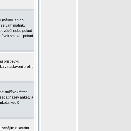
u (někdy jen do
í se vám malinký
odpověděl nebo pokud
íspěvek smazat, pokud
mu příspěvku
ka v nastavení profilu
ět tlačítko
Přidat
 zadat název ankety a
anketu, kde 0
zahájíte kliknutím