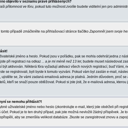
éno objevilo v seznamu právě přihlášených?
vaši přítomnost ve fóru
, pokud tuto možnost
zvolíte
budete viditelní jen pro administ
tomto případě zmáčkněte na přihlašovací stránce tlačítko
Zapomněl jsem svoje he
ásit!
živatelské jméno a heslo. Pokud jsou v pořádku, pak se mohla odehrát jedna z násl
ste při registraci na odkaz
... a je mi méně než 13 let
, budete muset následovat zas
í být aktivován. Některá fóra vyžadují aktivaci všech nových registrací, buď Vámi,
jste se registrovali, byli byste k tomuto vyzváni. Pokud vám byl zaslán e-mail, násle
, ujistěte se, že vámi zadaná emailová adresa je platná. Jedním důvodem, proč se 
elů, kteří se snaží pouze obtěžovat. Pokud si jste jisti, že e-mailová adresa, kterou j
nyní se nemohu přihlásit?!
né uživatelské jméno nebo heslo (zkontrolujte e-mail, který jste obdrželi při regis
čet. Pokud je to ten druhý případ, pak jste možná nevložili žádný příspěvek. Je to
nepřispěli, aby se zmenšila velikost databáze. Zkuste se zaregistrovat znovu a zapoj