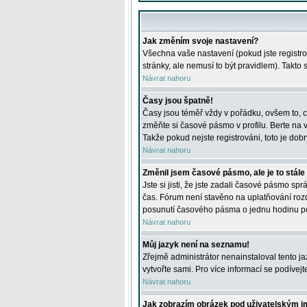
Jak změním svoje nastavení?
Všechna vaše nastavení (pokud jste registro
stránky, ale nemusí to být pravidlem). Takto
Návrat nahoru
Časy jsou špatně!
Časy jsou téměř vždy v pořádku, ovšem to, c
změňte si časové pásmo v profilu. Berte na
Takže pokud nejste registrováni, toto je dobr
Návrat nahoru
Změnil jsem časové pásmo, ale je to stále
Jste si jisti, že jste zadali časové pásmo sp
čas. Fórum není stavěno na uplatňování roz
posunutí časového pásma o jednu hodinu po 
Návrat nahoru
Můj jazyk není na seznamu!
Zřejmě administrátor nenainstaloval tento jaz
vytvořte sami. Pro více informací se podívej
Návrat nahoru
Jak zobrazím obrázek pod uživatelským 