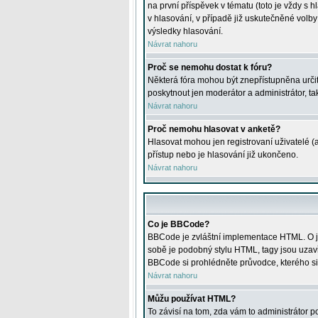
na první příspěvek v tématu (toto je vždy 
v hlasování, v případě již uskutečněné volb
výsledky hlasování.
Návrat nahoru
Proč se nemohu dostat k fóru?
Některá fóra mohou být znepřístupněna určitý
poskytnout jen moderátor a administrátor, tak
Návrat nahoru
Proč nemohu hlasovat v anketě?
Hlasovat mohou jen registrovaní uživatelé (
přístup nebo je hlasování již ukončeno.
Návrat nahoru
Co je BBCode?
BBCode je zvláštní implementace HTML. O je
sobě je podobný stylu HTML, tagy jsou uzavřen
BBCode si prohlédněte průvodce, kterého si
Návrat nahoru
Můžu používat HTML?
To závisí na tom, zda vám to administrátor po