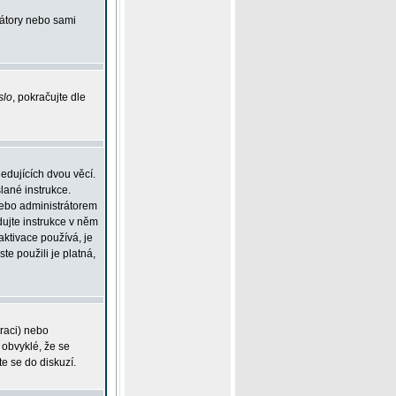
rátory nebo sami
slo
, pokračujte dle
edujících dvou věcí.
lané instrukce.
 nebo administrátorem
dujte instrukce v něm
aktivace používá, je
ste použili je platná,
traci) nebo
 obvyklé, že se
te se do diskuzí.