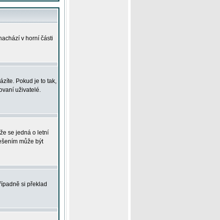
achází v horní části
íte. Pokud je to tak,
vaní uživatelé.
že se jedná o letní
Řešením může být
řípadně si překlad