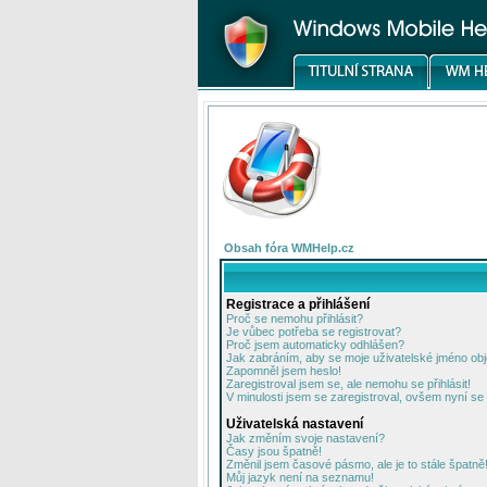
Obsah fóra WMHelp.cz
Registrace a přihlášení
Proč se nemohu přihlásit?
Je vůbec potřeba se registrovat?
Proč jsem automaticky odhlášen?
Jak zabráním, aby se moje uživatelské jméno ob
Zapomněl jsem heslo!
Zaregistroval jsem se, ale nemohu se přihlásit!
V minulosti jsem se zaregistroval, ovšem nyní se 
Uživatelská nastavení
Jak změním svoje nastavení?
Časy jsou špatně!
Změnil jsem časové pásmo, ale je to stále špatně
Můj jazyk není na seznamu!