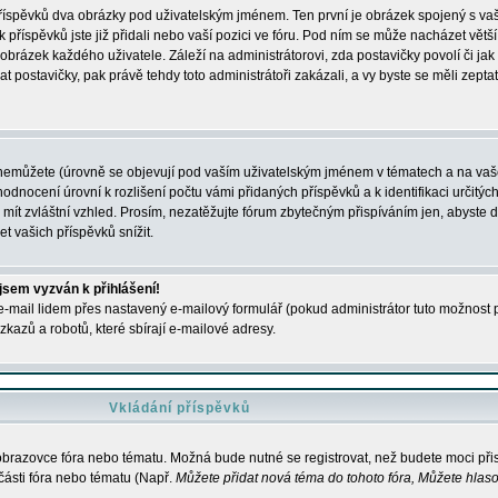
 příspěvků dva obrázky pod uživatelským jménem. Ten první je obrázek spojený s vaš
ik příspěvků jste již přidali nebo vaší pozici ve fóru. Pod ním se může nacházet vět
í obrázek každého uživatele. Záleží na administrátorovi, zda postavičky povolí či jak 
postavičky, pak právě tehdy toto administrátoři zakázali, a vy byste se měli zepta
nemůžete (úrovně se objevují pod vaším uživatelským jménem v tématech a na vaše
odnocení úrovní k rozlišení počtu vámi přidaných příspěvků a k identifikaci určitých
ít zvláštní vzhled. Prosím, nezatěžujte fórum zbytečným přispíváním jen, abyste d
 vašich příspěvků snížit.
 jsem vyzván k přihlášení!
-mail lidem přes nastavený e-mailový formulář (pokud administrátor tuto možnost po
azů a robotů, které sbírají e-mailové adresy.
Vkládání příspěvků
 obrazovce fóra nebo tématu. Možná bude nutné se registrovat, než budete moci přis
části fóra nebo tématu (Např.
Můžete přidat nová téma do tohoto fóra, Můžete hlasov