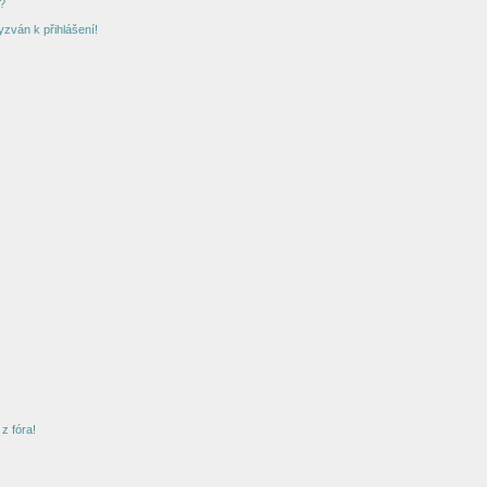
?
yzván k přihlášení!
z fóra!