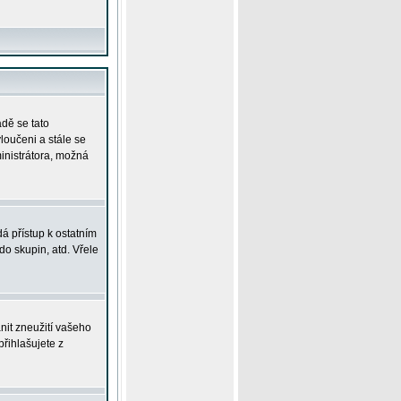
adě se tato
yloučeni a stále se
ministrátora, možná
á přístup k ostatním
o skupin, atd. Vřele
nit zneužití vašeho
přihlašujete z