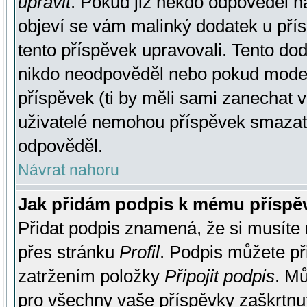
upravit
. Pokud již někdo odpověděl na
objeví se vám malinký dodatek u přísp
tento příspěvek upravovali. Tento do
nikdo neodpověděl nebo pokud moderá
příspěvek (ti by měli sami zanechat v
uživatelé nemohou příspěvek smazat,
odpověděl.
Návrat nahoru
Jak přidám podpis k mému příspě
Přidat podpis znamená, že si musíte n
přes stránku
Profil
. Podpis můžete p
zatržením položky
Připojit podpis
. Mů
pro všechny vaše příspěvky zaškrtnut