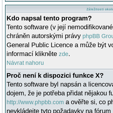
Záležitosti oko
Kdo napsal tento program?
Tento software (v její nemodifikované
chráněn autorskými právy
phpBB Gro
General Public Licence a může být vo
informací klikněte
.
zde
Návrat nahoru
Proč není k dispozici funkce X?
Tento software byl napsán a licenco
dojem, že je potřeba přidat nějakou f
a ověřte si, co 
http://www.phpbb.com
nevkládejte tyto požadavky na fóru