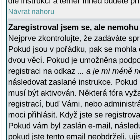
dle instrukcí a téměř ihned budete př
Návrat nahoru
Zaregistroval jsem se, ale nemohu 
Nejprve zkontrolujte, že zadáváte sp
Pokud jsou v pořádku, pak se mohla o
dvou věcí. Pokud je umožněna podpora
registraci na odkaz
... a je mi méně n
následovat zaslané instrukce. Pokud t
musí být aktivován. Některá fóra vyž
registrací, buď Vámi, nebo administr
moci přihlásit. Když jste se registrova
Pokud vám byl zaslán e-mail, násled
pokud jste tento email neobdrželi, uj