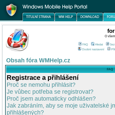
fo
O všem
FAQ
Hledat
Sez
Osobní nastavení
Při
Obsah fóra WMHelp.cz
FAQ
Registrace a přihlášení
Proč se nemohu přihlásit?
Je vůbec potřeba se registrovat?
Proč jsem automaticky odhlášen?
Jak zabráním, aby se moje uživatelské 
přihlášených?