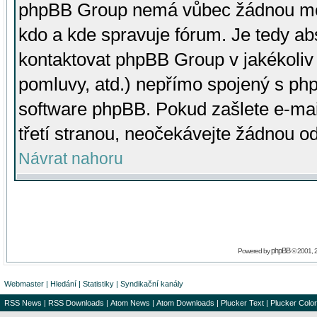
phpBB Group nemá vůbec žádnou moc 
kdo a kde spravuje fórum. Je tedy a
kontaktovat phpBB Group v jakékoliv p
pomluvy, atd.) nepřímo spojený s p
software phpBB. Pokud zašlete e-mai
třetí stranou, neočekávejte žádnou o
Návrat nahoru
phpBB
Powered by
© 2001, 
Webmaster
|
Hledání
|
Statistiky
|
Syndikační kanály
RSS News
|
RSS Downloads
|
Atom News
|
Atom Downloads
|
Plucker Text
|
Plucker Color