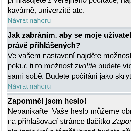
přihlašujete z veřejného počítače, na
kavárně, univerzitě atd.
Návrat nahoru
Jak zabráním, aby se moje uživate
právě přihlášených?
Ve vašem nastavení najděte možnos
pokud tuto možnost
zvolíte
budete vid
sami sobě. Budete počítáni jako skryt
Návrat nahoru
Zapomněl jsem heslo!
Nepanikařte! Vaše heslo můžeme obn
na přihlašovací stránce tlačítko
Zapom