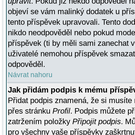
upravit
. Pokud již někdo odpověděl na
objeví se vám malinký dodatek u přísp
tento příspěvek upravovali. Tento do
nikdo neodpověděl nebo pokud moderá
příspěvek (ti by měli sami zanechat v
uživatelé nemohou příspěvek smazat,
odpověděl.
Návrat nahoru
Jak přidám podpis k mému příspě
Přidat podpis znamená, že si musíte n
přes stránku
Profil
. Podpis můžete p
zatržením položky
Připojit podpis
. Mů
pro všechny vaše příspěvky zaškrtnut