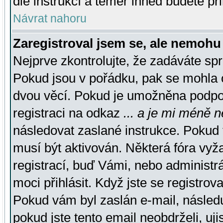
dle instrukcí a téměř ihned budete př
Návrat nahoru
Zaregistroval jsem se, ale nemohu 
Nejprve zkontrolujte, že zadáváte sp
Pokud jsou v pořádku, pak se mohla o
dvou věcí. Pokud je umožněna podpora
registraci na odkaz
... a je mi méně n
následovat zaslané instrukce. Pokud t
musí být aktivován. Některá fóra vyž
registrací, buď Vámi, nebo administr
moci přihlásit. Když jste se registrova
Pokud vám byl zaslán e-mail, násled
pokud jste tento email neobdrželi, uj