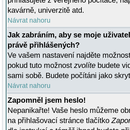
přihlašujete z veřejného počítače, na
kavárně, univerzitě atd.
Návrat nahoru
Jak zabráním, aby se moje uživate
právě přihlášených?
Ve vašem nastavení najděte možnos
pokud tuto možnost
zvolíte
budete vid
sami sobě. Budete počítáni jako skryt
Návrat nahoru
Zapomněl jsem heslo!
Nepanikařte! Vaše heslo můžeme obn
na přihlašovací stránce tlačítko
Zapom