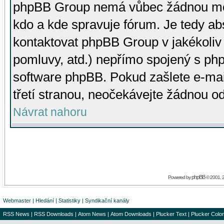
phpBB Group nemá vůbec žádnou moc 
kdo a kde spravuje fórum. Je tedy a
kontaktovat phpBB Group v jakékoliv p
pomluvy, atd.) nepřímo spojený s p
software phpBB. Pokud zašlete e-mai
třetí stranou, neočekávejte žádnou o
Návrat nahoru
phpBB
Powered by
© 2001, 
Webmaster
|
Hledání
|
Statistiky
|
Syndikační kanály
RSS News
|
RSS Downloads
|
Atom News
|
Atom Downloads
|
Plucker Text
|
Plucker Color