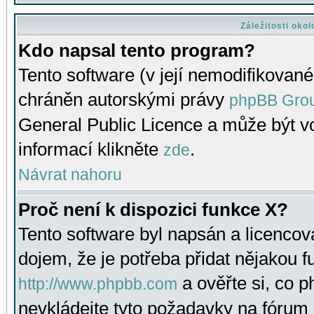
Záležitosti oko
Kdo napsal tento program?
Tento software (v její nemodifikované
chráněn autorskými právy
phpBB Gro
General Public Licence a může být vo
informací klikněte
.
zde
Návrat nahoru
Proč není k dispozici funkce X?
Tento software byl napsán a licenco
dojem, že je potřeba přidat nějakou f
a ověřte si, co 
http://www.phpbb.com
nevkládejte tyto požadavky na fóru