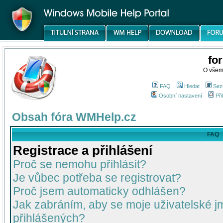
fo
O všem
FAQ
Hledat
Sez
Osobní nastavení
Při
Obsah fóra WMHelp.cz
FAQ
Registrace a přihlášení
Proč se nemohu přihlásit?
Je vůbec potřeba se registrovat?
Proč jsem automaticky odhlášen?
Jak zabráním, aby se moje uživatelské 
přihlášených?