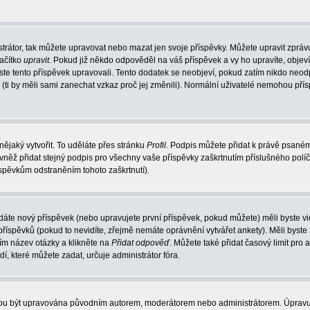
trátor, tak můžete upravovat nebo mazat jen svoje příspěvky. Můžete upravit zpráv
lačítko
upravit
. Pokud již někdo odpověděl na váš příspěvek a vy ho upravíte, objev
t jste tento příspěvek upravovali. Tento dodatek se neobjeví, pokud zatím nikdo ne
k (ti by měli sami zanechat vzkaz proč jej změnili). Normální uživatelé nemohou př
nějaký vytvořit. To uděláte přes stránku
Profil
. Podpis můžete přidat k právě psané
vněž přidat stejný podpis pro všechny vaše příspěvky zaškrtnutím příslušného políč
spěvkům odstraněním tohoto zaškrtnutí).
dáte nový příspěvek (nebo upravujete první příspěvek, pokud můžete) měli byste vid
íspěvků (pokud to nevidíte, zřejmě nemáte oprávnění vytvářet ankety). Měli byste
ím název otázky a klikněte na
Přidat odpověď
. Můžete také přidat časový limit pro 
které můžete zadat, určuje administrátor fóra.
ohou být upravována původním autorem, moderátorem nebo administrátorem. Úpravu 