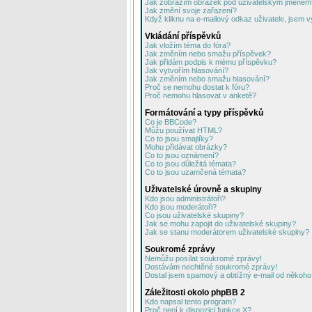
Jak zobrazím obrázek pod uživatelským jménem
Jak změní svoje zařazení?
Když kliknu na e-mailový odkaz uživatele, jsem v
Vkládání příspěvků
Jak vložím téma do fóra?
Jak změním nebo smažu příspěvek?
Jak přidám podpis k mému příspěvku?
Jak vytvořím hlasování?
Jak změním nebo smažu hlasování?
Proč se nemohu dostat k fóru?
Proč nemohu hlasovat v anketě?
Formátování a typy příspěvků
Co je BBCode?
Můžu používat HTML?
Co to jsou smajlíky?
Mohu přidávat obrázky?
Co to jsou oznámení?
Co to jsou důležitá témata?
Co to jsou uzamčená témata?
Uživatelské úrovně a skupiny
Kdo jsou administrátoři?
Kdo jsou moderátoři?
Co jsou uživatelské skupiny?
Jak se mohu zapojit do uživatelské skupiny?
Jak se stanu moderátorem uživatelské skupiny?
Soukromé zprávy
Nemůžu posílat soukromé zprávy!
Dostávám nechtěné soukromé zprávy!
Dostal jsem spamový a obtížný e-mail od někoho 
Záležitosti okolo phpBB 2
Kdo napsal tento program?
Proč není k dispozici funkce X?