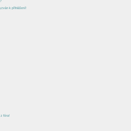
?
yzván k přihlášení!
z fóra!