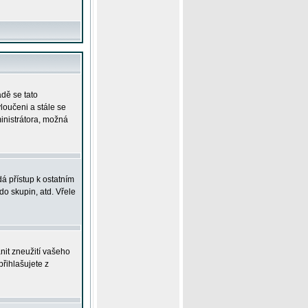
adě se tato
yloučeni a stále se
ministrátora, možná
á přístup k ostatním
o skupin, atd. Vřele
nit zneužití vašeho
přihlašujete z