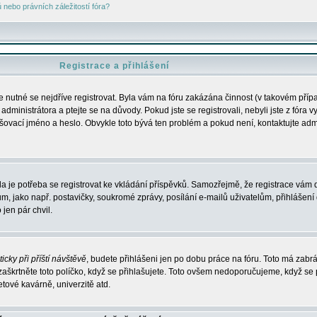
nebo právních záležitostí fóra?
Registrace a přihlášení
je nutné se nejdříve registrovat. Byla vám na fóru zakázána činnost (v takovém příp
dministrátora a ptejte se na důvody. Pokud jste se registrovali, nebyli jste z fóra v
lašovací jméno a heslo. Obvykle toto bývá ten problém a pokud není, kontaktujte ad
da je potřeba se registrovat ke vkládání příspěvků. Samozřejmě, že registrace vám d
ako např. postavičky, soukromé zprávy, posílání e-mailů uživatelům, přihlášení d
jen pár chvil.
icky při příští návštěvě
, budete přihlášeni jen po dobu práce na fóru. Toto má zabrá
 zaškrtněte toto políčko, když se přihlašujete. Toto ovšem nedoporučujeme, když se 
etové kavárně, univerzitě atd.