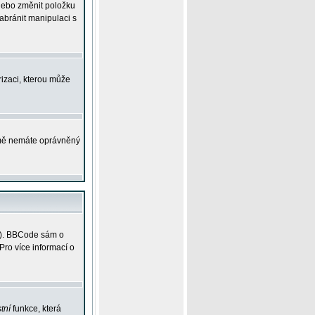
 nebo změnit položku
abránit manipulaci s
rizaci, kterou může
ejmě nemáte oprávněný
ky). BBCode sám o
Pro více informací o
tní
funkce, která