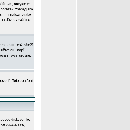
í úrovní, obvykle ve
ší obrázek, známý jako
s nimi naloží (v jaké
t na důvody (věříme,
m profilu, což záleží
 uživatelů, např.
osáhli vyšší úrovně.
volil). Toto opatření
pět do diskuze. To,
at v tomto fóru,