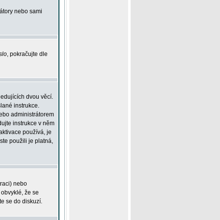
rátory nebo sami
slo
, pokračujte dle
edujících dvou věcí.
lané instrukce.
 nebo administrátorem
dujte instrukce v něm
aktivace používá, je
ste použili je platná,
traci) nebo
 obvyklé, že se
te se do diskuzí.