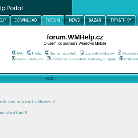
forum.WMHelp.cz
O všem, co souvisí s Windows Mobile
FAQ
Hledat
Seznam uživatelů
Uživatelské skupiny
Registrac
Osobní nastavení
Přihlásit se pro kontrolu soukromých zpráv
Přihlášen
FAQ
jevilo v seznamu právě přihlášených?
nemohu přihlásit?!
!