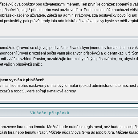
 příspěvků dva obrázky pod uživatelským jménem. Ten první je obrázek spojený s vaš
ik příspěvků jste již přidali nebo vaší pozici ve fóru. Pod ním se může nacházet vět
í obrázek každého uživatele. Záleží na administrátorovi, zda postavičky povolí či jak 
postavičky, pak právě tehdy toto administrátoři zakázali, a vy byste se měli zepta
nemůžete (úrovně se objevují pod vaším uživatelským jménem v tématech a na vaše
odnocení úrovní k rozlišení počtu vámi přidaných příspěvků a k identifikaci určitých
ít zvláštní vzhled. Prosím, nezatěžujte fórum zbytečným přispíváním jen, abyste d
 vašich příspěvků snížit.
 jsem vyzván k přihlášení!
-mail lidem přes nastavený e-mailový formulář (pokud administrátor tuto možnost po
azů a robotů, které sbírají e-mailové adresy.
Vkládání příspěvků
 obrazovce fóra nebo tématu. Možná bude nutné se registrovat, než budete moci přis
části fóra nebo tématu (Např.
Můžete přidat nová téma do tohoto fóra, Můžete hlasov