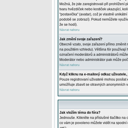
Možná, že jste zaregistrovali při prohlížení
tvaru hvězdiček nebo kostiček ukazující, kol
"postavička" (avatar), což je vlastně unikátn
podobě se zobrazí). Pokud nemůžete využívat 
že se hodí).
Návrat nahoru
Jak změní svoje zařazení?
Obecně vzato, svoje zařazení přímo změnit 
na použitém vzhledu). Většina fór používají h
označení moderátorů a administrátorů může m
Moderátor nebo administrátor pak může počet
Návrat nahoru
Když kliknu na e-mailový odkaz uživatele,
Pouze registrovaní uživatelé mohou posílat e
umožňuje zbavit se otravných anonymních vzk
Návrat nahoru
Jak vložím téma do fóra?
Jednouše. Klikněte na příslušné tlačítko na
co vám je povoleno můžete vidět na spodní 