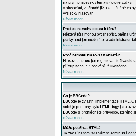
na první příspěvek v tématu (toto je vždy 
v hlasování, v případě již uskutečněné volb
výsledky hlasování.
Návrat nahoru
Proč se nemohu dostat k fóru?
Některá fóra mohou být znepřístupněna určitý
poskytnout jen moderátor a administrátor, tak
Návrat nahoru
Proč nemohu hlasovat v anketě?
Hlasovat mohou jen registrovaní uživatelé (
přístup nebo je hlasování již ukončeno.
Návrat nahoru
Co je BBCode?
BBCode je zvláštní implementace HTML. O je
sobě je podobný stylu HTML, tagy jsou uzavřen
BBCode si prohlédněte průvodce, kterého si
Návrat nahoru
Můžu používat HTML?
To závisí na tom, zda vám to administrátor po