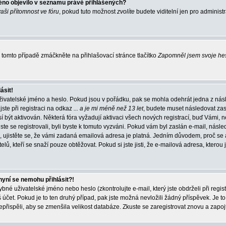
éno objevilo v seznamu právě přihlášených?
vaši přítomnost ve fóru
, pokud tuto možnost
zvolíte
budete viditelní jen pro administ
tomto případě zmáčkněte na přihlašovací stránce tlačítko
Zapomněl jsem svoje he
ásit!
živatelské jméno a heslo. Pokud jsou v pořádku, pak se mohla odehrát jedna z násl
ste při registraci na odkaz
... a je mi méně než 13 let
, budete muset následovat zas
í být aktivován. Některá fóra vyžadují aktivaci všech nových registrací, buď Vámi,
jste se registrovali, byli byste k tomuto vyzváni. Pokud vám byl zaslán e-mail, násle
, ujistěte se, že vámi zadaná emailová adresa je platná. Jedním důvodem, proč se 
elů, kteří se snaží pouze obtěžovat. Pokud si jste jisti, že e-mailová adresa, kterou j
nyní se nemohu přihlásit?!
né uživatelské jméno nebo heslo (zkontrolujte e-mail, který jste obdrželi při regis
čet. Pokud je to ten druhý případ, pak jste možná nevložili žádný příspěvek. Je to
nepřispěli, aby se zmenšila velikost databáze. Zkuste se zaregistrovat znovu a zapoj