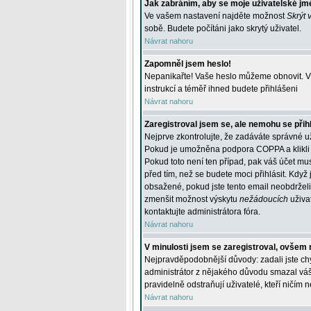
Jak zabráním, aby se moje uživatelské jm
Ve vašem nastavení najděte možnost
Skrýt 
sobě. Budete počítáni jako skrytý uživatel.
Návrat nahoru
Zapomněl jsem heslo!
Nepanikařte! Vaše heslo můžeme obnovit. V 
instrukcí a téměř ihned budete přihlášeni
Návrat nahoru
Zaregistroval jsem se, ale nemohu se přihl
Nejprve zkontrolujte, že zadáváte správné u
Pokud je umožněna podpora COPPA a klikli j
Pokud toto není ten případ, pak váš účet mus
před tím, než se budete moci přihlásit. Když 
obsažené, pokud jste tento email neobdrželi
zmenšit možnost výskytu
nežádoucích
uživat
kontaktujte administrátora fóra.
Návrat nahoru
V minulosti jsem se zaregistroval, ovšem 
Nejpravděpodobnější důvody: zadali jste chyb
administrátor z nějakého důvodu smazal váš ú
pravidelně odstraňují uživatelé, kteří ničím 
Návrat nahoru