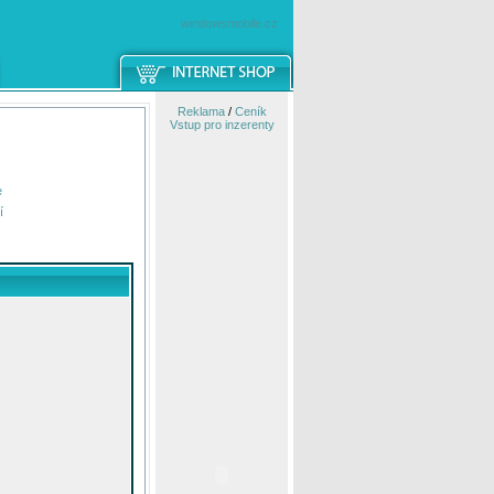
windowsmobile.cz
Reklama
/
Ceník
Vstup pro inzerenty
e
í