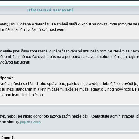
Uživatelská nastavení
váni) jsou uložena v databázi. Ke změně stačí kliknout na odkaz
Profil
(obvykle se n
 si můžete změnit veškerá svá nastavení.
o vidíte jsou časy zobrazené v jiném časovém pásmu než v tom, ve kterém se nacház
 vědomí, že změnou časového pásma a podobná nastavení mohou měnit jen registro
ý důvod tak učinit!
 špatně!
rávně, a přesto se liší od toho správného, pak tou nejpravděpodobnější odpovědí je, 
dílu mezi standardním a letním časem, takže se může jednat o 1 hodinový rozdíl. 
dobu trvání letního času.
yk, neboť jej nikdo do tohoto jazyka zatím nepřeložil. Kontaktujte administrátora, p
te na stránky
.
phpBB Group
jménem?