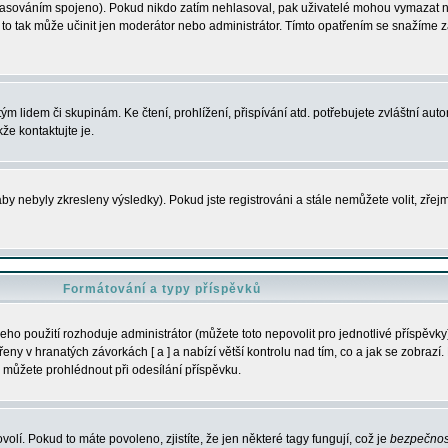
s hlasováním spojeno). Pokud nikdo zatím nehlasoval, pak uživatelé mohou vymazat
y to tak může učinit jen moderátor nebo administrátor. Tímto opatřením se snažíme z
m lidem či skupinám. Ke čtení, prohlížení, přispívání atd. potřebujete zvláštní auto
že kontaktujte je.
aby nebyly zkresleny výsledky). Pokud jste registrováni a stále nemůžete volit, zř
Formátování a typy příspěvků
ho použití rozhoduje administrátor (můžete toto nepovolit pro jednotlivé příspěv
y v hranatých závorkách [ a ] a nabízí větší kontrolu nad tím, co a jak se zobrazí. 
 můžete prohlédnout při odesílání příspěvku.
volí. Pokud to máte povoleno, zjistíte, že jen některé tagy fungují, což je
bezpečnos