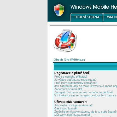
Obsah fóra WMHelp.cz
Registrace a přihlášení
Proč se nemohu přihlásit?
Je vůbec potřeba se registrovat?
Proč jsem automaticky odhlášen?
Jak zabráním, aby se moje uživatelské jméno ob
Zapomněl jsem heslo!
Zaregistroval jsem se, ale nemohu se přihlásit!
V minulosti jsem se zaregistroval, ovšem nyní se 
Uživatelská nastavení
Jak změním svoje nastavení?
Časy jsou špatně!
Změnil jsem časové pásmo, ale je to stále špatně
Můj jazyk není na seznamu!