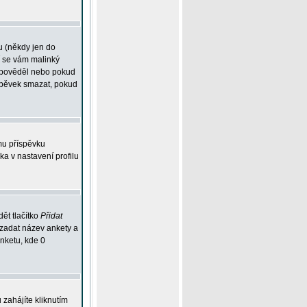
u (někdy jen do
í se vám malinký
odpověděl nebo pokud
íspěvek smazat, pokud
mu příspěvku
ka v nastavení profilu
ět tlačítko
Přidat
 zadat název ankety a
anketu, kde 0
zahájíte kliknutím