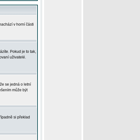
achází v horní části
íte. Pokud je to tak,
vaní uživatelé.
že se jedná o letní
Řešením může být
řípadně si překlad