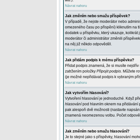
atd.
).
Návrat nahoru
Jak změním nebo smažu příspěvek?
V případě, že nejste moderátor nebo adminis
omezeného času po přispění) kliknutím na t
dodatek u příspěvku, který ukazuje, kolikrá
moderátor či administrátor změnili příspěve
na něj již někdo odpověděl.
Návrat nahoru
Jak přidám podpis k mému příspěvku?
Přidat podpis znamená, že si musíte nejdřív 
zatržením položky
Připojit podpis
. Můžete ro
(je možné nepřidávat podpis k vybraným pří
Návrat nahoru
Jak vytvořím hlasování?
Vytvoření hlasování je jednoduché. Když při
hlasování
pod hlavním oknem na přidávání př
pak alespoň dvě možnosti (nastavte napsán
znamená neomezenou volbu. Počet odpovědí, 
Návrat nahoru
Jak změním nebo smažu hlasování?
Je to stejné jako s příspěvky, hlasování m