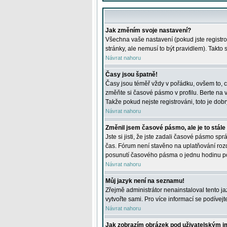
Jak změním svoje nastavení?
Všechna vaše nastavení (pokud jste registro
stránky, ale nemusí to být pravidlem). Takto
Návrat nahoru
Časy jsou špatně!
Časy jsou téměř vždy v pořádku, ovšem to, c
změňte si časové pásmo v profilu. Berte na
Takže pokud nejste registrováni, toto je dobr
Návrat nahoru
Změnil jsem časové pásmo, ale je to stále
Jste si jisti, že jste zadali časové pásmo sp
čas. Fórum není stavěno na uplatňování roz
posunutí časového pásma o jednu hodinu po 
Návrat nahoru
Můj jazyk není na seznamu!
Zřejmě administrátor nenainstaloval tento jaz
vytvořte sami. Pro více informací se podívej
Návrat nahoru
Jak zobrazím obrázek pod uživatelským 