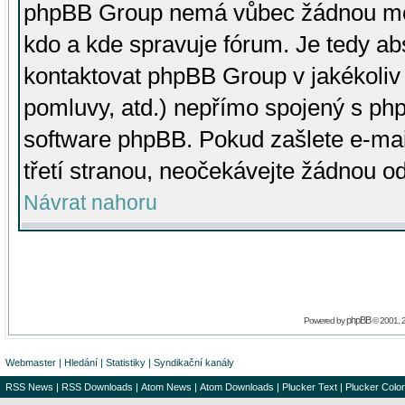
phpBB Group nemá vůbec žádnou moc 
kdo a kde spravuje fórum. Je tedy a
kontaktovat phpBB Group v jakékoliv p
pomluvy, atd.) nepřímo spojený s p
software phpBB. Pokud zašlete e-mai
třetí stranou, neočekávejte žádnou o
Návrat nahoru
phpBB
Powered by
© 2001, 
Webmaster
|
Hledání
|
Statistiky
|
Syndikační kanály
RSS News
|
RSS Downloads
|
Atom News
|
Atom Downloads
|
Plucker Text
|
Plucker Color