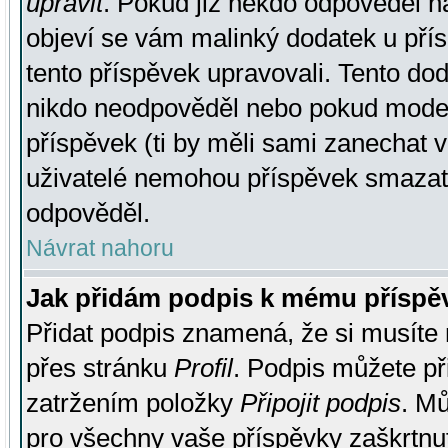
upravit
. Pokud již někdo odpověděl na
objeví se vám malinký dodatek u přísp
tento příspěvek upravovali. Tento do
nikdo neodpověděl nebo pokud moderá
příspěvek (ti by měli sami zanechat v
uživatelé nemohou příspěvek smazat,
odpověděl.
Návrat nahoru
Jak přidám podpis k mému příspě
Přidat podpis znamená, že si musíte n
přes stránku
Profil
. Podpis můžete p
zatržením položky
Připojit podpis
. Mů
pro všechny vaše příspěvky zaškrtnut