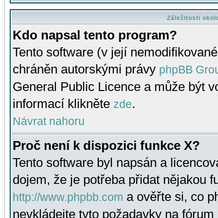
Záležitosti oko
Kdo napsal tento program?
Tento software (v její nemodifikované
chráněn autorskými právy
phpBB Gro
General Public Licence a může být vo
informací klikněte
.
zde
Návrat nahoru
Proč není k dispozici funkce X?
Tento software byl napsán a licenco
dojem, že je potřeba přidat nějakou f
a ověřte si, co 
http://www.phpbb.com
nevkládejte tyto požadavky na fóru