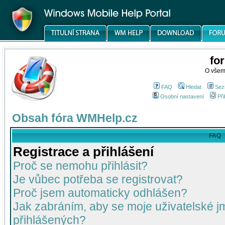
fo
O všem
FAQ
Hledat
Sez
Osobní nastavení
Při
Obsah fóra WMHelp.cz
FAQ
Registrace a přihlášení
Proč se nemohu přihlásit?
Je vůbec potřeba se registrovat?
Proč jsem automaticky odhlášen?
Jak zabráním, aby se moje uživatelské 
přihlášených?