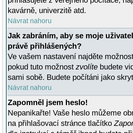
přihlašujete z veřejného počítače, na
kavárně, univerzitě atd.
Návrat nahoru
Jak zabráním, aby se moje uživate
právě přihlášených?
Ve vašem nastavení najděte možnos
pokud tuto možnost
zvolíte
budete vid
sami sobě. Budete počítáni jako skryt
Návrat nahoru
Zapomněl jsem heslo!
Nepanikařte! Vaše heslo můžeme obn
na přihlašovací stránce tlačítko
Zapom