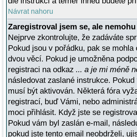
dle instrukcí a téměř ihned budete př
Návrat nahoru
Zaregistroval jsem se, ale nemohu 
Nejprve zkontrolujte, že zadáváte sp
Pokud jsou v pořádku, pak se mohla o
dvou věcí. Pokud je umožněna podpora
registraci na odkaz
... a je mi méně n
následovat zaslané instrukce. Pokud t
musí být aktivován. Některá fóra vyž
registrací, buď Vámi, nebo administr
moci přihlásit. Když jste se registrova
Pokud vám byl zaslán e-mail, násled
pokud jste tento email neobdrželi, uj