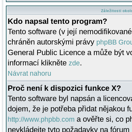
Záležitosti oko
Kdo napsal tento program?
Tento software (v její nemodifikované
chráněn autorskými právy
phpBB Gro
General Public Licence a může být vo
informací klikněte
.
zde
Návrat nahoru
Proč není k dispozici funkce X?
Tento software byl napsán a licenco
dojem, že je potřeba přidat nějakou f
a ověřte si, co 
http://www.phpbb.com
nevkládejte tyto požadavky na fóru