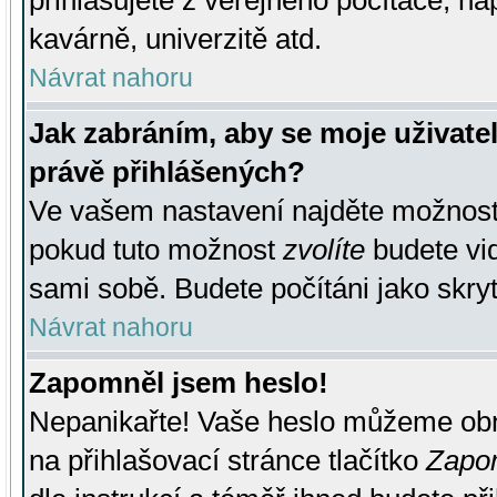
přihlašujete z veřejného počítače, na
kavárně, univerzitě atd.
Návrat nahoru
Jak zabráním, aby se moje uživate
právě přihlášených?
Ve vašem nastavení najděte možnos
pokud tuto možnost
zvolíte
budete vid
sami sobě. Budete počítáni jako skryt
Návrat nahoru
Zapomněl jsem heslo!
Nepanikařte! Vaše heslo můžeme obn
na přihlašovací stránce tlačítko
Zapom