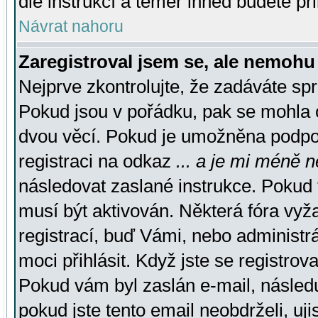
dle instrukcí a téměř ihned budete př
Návrat nahoru
Zaregistroval jsem se, ale nemohu 
Nejprve zkontrolujte, že zadáváte sp
Pokud jsou v pořádku, pak se mohla o
dvou věcí. Pokud je umožněna podpora
registraci na odkaz
... a je mi méně n
následovat zaslané instrukce. Pokud t
musí být aktivován. Některá fóra vyž
registrací, buď Vámi, nebo administr
moci přihlásit. Když jste se registrova
Pokud vám byl zaslán e-mail, násled
pokud jste tento email neobdrželi, uj