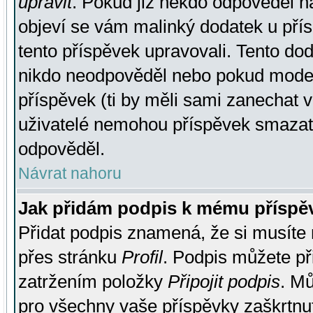
upravit
. Pokud již někdo odpověděl na
objeví se vám malinký dodatek u přísp
tento příspěvek upravovali. Tento do
nikdo neodpověděl nebo pokud moderá
příspěvek (ti by měli sami zanechat v
uživatelé nemohou příspěvek smazat,
odpověděl.
Návrat nahoru
Jak přidám podpis k mému příspě
Přidat podpis znamená, že si musíte n
přes stránku
Profil
. Podpis můžete p
zatržením položky
Připojit podpis
. Mů
pro všechny vaše příspěvky zaškrtnut