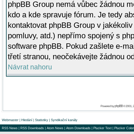
phpBB Group nemá vůbec žádnou moc 
kdo a kde spravuje fórum. Je tedy a
kontaktovat phpBB Group v jakékoliv p
pomluvy, atd.) nepřímo spojený s p
software phpBB. Pokud zašlete e-mai
třetí stranou, neočekávejte žádnou o
Návrat nahoru
phpBB
Powered by
© 2001, 
Webmaster
|
Hledání
|
Statistiky
|
Syndikační kanály
RSS News
|
RSS Downloads
|
Atom News
|
Atom Downloads
|
Plucker Text
|
Plucker Color