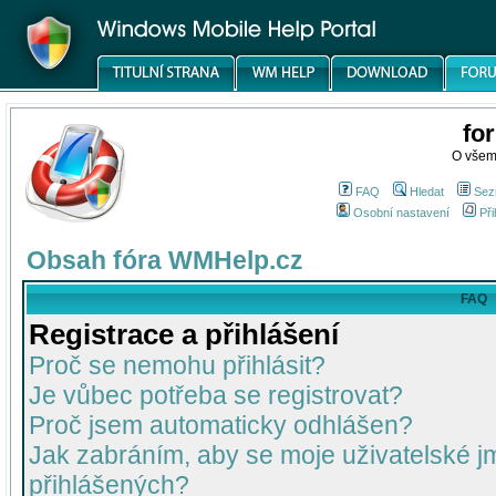
fo
O všem
FAQ
Hledat
Sez
Osobní nastavení
Při
Obsah fóra WMHelp.cz
FAQ
Registrace a přihlášení
Proč se nemohu přihlásit?
Je vůbec potřeba se registrovat?
Proč jsem automaticky odhlášen?
Jak zabráním, aby se moje uživatelské 
přihlášených?