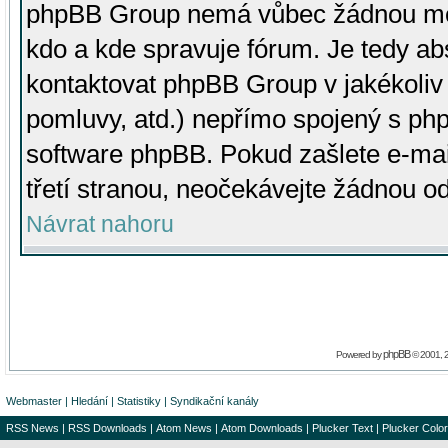
phpBB Group nemá vůbec žádnou moc 
kdo a kde spravuje fórum. Je tedy a
kontaktovat phpBB Group v jakékoliv p
pomluvy, atd.) nepřímo spojený s p
software phpBB. Pokud zašlete e-mai
třetí stranou, neočekávejte žádnou o
Návrat nahoru
phpBB
Powered by
© 2001, 
Webmaster
|
Hledání
|
Statistiky
|
Syndikační kanály
RSS News
|
RSS Downloads
|
Atom News
|
Atom Downloads
|
Plucker Text
|
Plucker Color