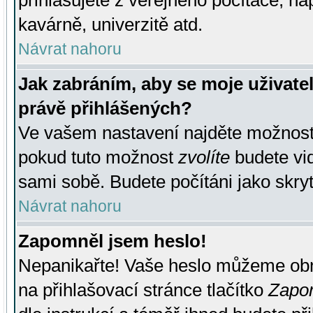
přihlašujete z veřejného počítače, na
kavárně, univerzitě atd.
Návrat nahoru
Jak zabráním, aby se moje uživate
právě přihlášených?
Ve vašem nastavení najděte možnos
pokud tuto možnost
zvolíte
budete vid
sami sobě. Budete počítáni jako skryt
Návrat nahoru
Zapomněl jsem heslo!
Nepanikařte! Vaše heslo můžeme obn
na přihlašovací stránce tlačítko
Zapom