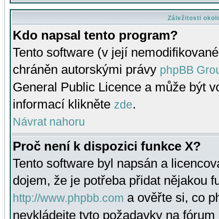
Záležitosti oko
Kdo napsal tento program?
Tento software (v její nemodifikované
chráněn autorskými právy
phpBB Gro
General Public Licence a může být vo
informací klikněte
.
zde
Návrat nahoru
Proč není k dispozici funkce X?
Tento software byl napsán a licenco
dojem, že je potřeba přidat nějakou f
a ověřte si, co 
http://www.phpbb.com
nevkládejte tyto požadavky na fóru