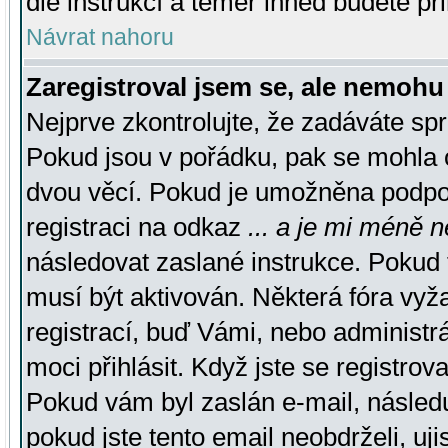
dle instrukcí a téměř ihned budete př
Návrat nahoru
Zaregistroval jsem se, ale nemohu 
Nejprve zkontrolujte, že zadáváte sp
Pokud jsou v pořádku, pak se mohla o
dvou věcí. Pokud je umožněna podpora
registraci na odkaz
... a je mi méně n
následovat zaslané instrukce. Pokud t
musí být aktivován. Některá fóra vyž
registrací, buď Vámi, nebo administr
moci přihlásit. Když jste se registrova
Pokud vám byl zaslán e-mail, násled
pokud jste tento email neobdrželi, uj