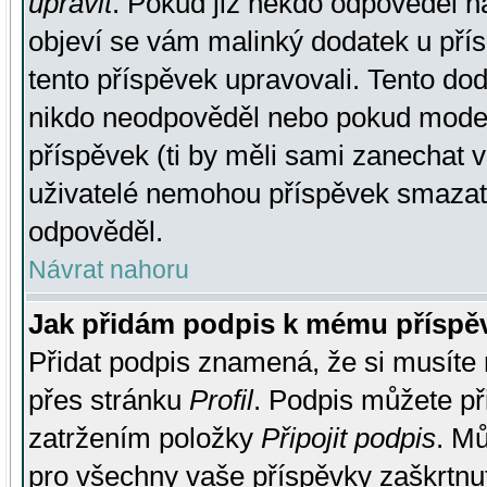
upravit
. Pokud již někdo odpověděl na
objeví se vám malinký dodatek u přísp
tento příspěvek upravovali. Tento do
nikdo neodpověděl nebo pokud moderá
příspěvek (ti by měli sami zanechat v
uživatelé nemohou příspěvek smazat,
odpověděl.
Návrat nahoru
Jak přidám podpis k mému příspě
Přidat podpis znamená, že si musíte n
přes stránku
Profil
. Podpis můžete p
zatržením položky
Připojit podpis
. Mů
pro všechny vaše příspěvky zaškrtnut