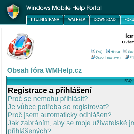
fo
O všem
FAQ
Hledat
Sez
Osobní nastavení
Při
Obsah fóra WMHelp.cz
FAQ
Registrace a přihlášení
Proč se nemohu přihlásit?
Je vůbec potřeba se registrovat?
Proč jsem automaticky odhlášen?
Jak zabráním, aby se moje uživatelské 
přihlášených?