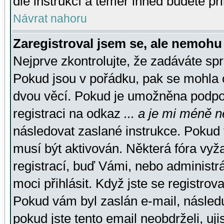
dle instrukcí a téměř ihned budete př
Návrat nahoru
Zaregistroval jsem se, ale nemohu 
Nejprve zkontrolujte, že zadáváte sp
Pokud jsou v pořádku, pak se mohla o
dvou věcí. Pokud je umožněna podpora
registraci na odkaz
... a je mi méně n
následovat zaslané instrukce. Pokud t
musí být aktivován. Některá fóra vyž
registrací, buď Vámi, nebo administr
moci přihlásit. Když jste se registrova
Pokud vám byl zaslán e-mail, násled
pokud jste tento email neobdrželi, uj