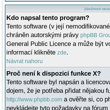
Záležitosti oko
Kdo napsal tento program?
Tento software (v její nemodifikované
chráněn autorskými právy
phpBB Gro
General Public Licence a může být vo
informací klikněte
.
zde
Návrat nahoru
Proč není k dispozici funkce X?
Tento software byl napsán a licenco
dojem, že je potřeba přidat nějakou f
a ověřte si, co 
http://www.phpbb.com
nevkládejte tyto požadavky na fóru