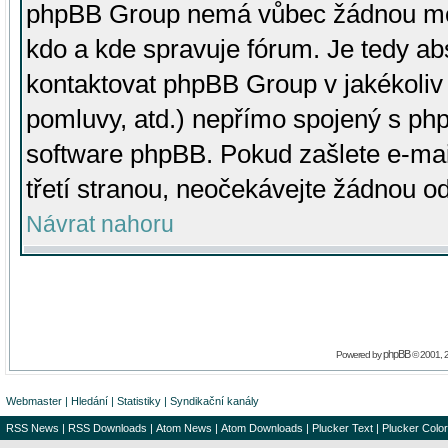
phpBB Group nemá vůbec žádnou moc 
kdo a kde spravuje fórum. Je tedy a
kontaktovat phpBB Group v jakékoliv p
pomluvy, atd.) nepřímo spojený s p
software phpBB. Pokud zašlete e-mai
třetí stranou, neočekávejte žádnou o
Návrat nahoru
phpBB
Powered by
© 2001, 
Webmaster
|
Hledání
|
Statistiky
|
Syndikační kanály
RSS News
|
RSS Downloads
|
Atom News
|
Atom Downloads
|
Plucker Text
|
Plucker Color