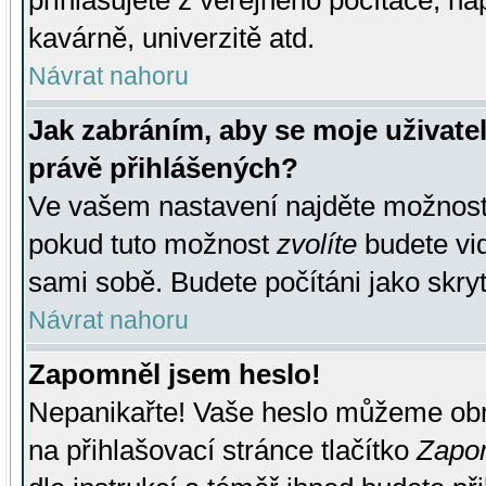
přihlašujete z veřejného počítače, na
kavárně, univerzitě atd.
Návrat nahoru
Jak zabráním, aby se moje uživate
právě přihlášených?
Ve vašem nastavení najděte možnos
pokud tuto možnost
zvolíte
budete vid
sami sobě. Budete počítáni jako skryt
Návrat nahoru
Zapomněl jsem heslo!
Nepanikařte! Vaše heslo můžeme obn
na přihlašovací stránce tlačítko
Zapom