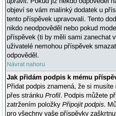
upravit
. Pokud již někdo odpověděl na
objeví se vám malinký dodatek u přísp
tento příspěvek upravovali. Tento do
nikdo neodpověděl nebo pokud moderá
příspěvek (ti by měli sami zanechat v
uživatelé nemohou příspěvek smazat,
odpověděl.
Návrat nahoru
Jak přidám podpis k mému příspě
Přidat podpis znamená, že si musíte n
přes stránku
Profil
. Podpis můžete p
zatržením položky
Připojit podpis
. Mů
pro všechny vaše příspěvky zaškrtnut