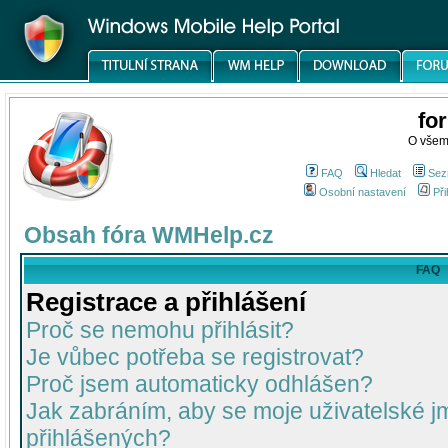
fo
O všem
FAQ
Hledat
Sez
Osobní nastavení
Při
Obsah fóra WMHelp.cz
FAQ
Registrace a přihlášení
Proč se nemohu přihlásit?
Je vůbec potřeba se registrovat?
Proč jsem automaticky odhlášen?
Jak zabráním, aby se moje uživatelské 
přihlášených?