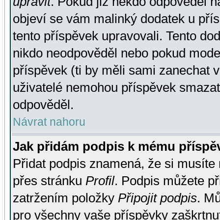
upravit
. Pokud již někdo odpověděl na
objeví se vám malinký dodatek u přísp
tento příspěvek upravovali. Tento do
nikdo neodpověděl nebo pokud moderá
příspěvek (ti by měli sami zanechat v
uživatelé nemohou příspěvek smazat,
odpověděl.
Návrat nahoru
Jak přidám podpis k mému příspě
Přidat podpis znamená, že si musíte n
přes stránku
Profil
. Podpis můžete p
zatržením položky
Připojit podpis
. Mů
pro všechny vaše příspěvky zaškrtnut