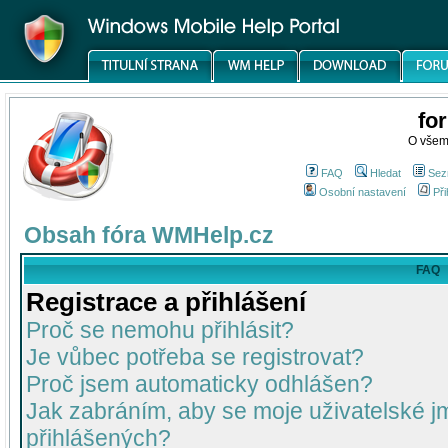
fo
O všem
FAQ
Hledat
Sez
Osobní nastavení
Při
Obsah fóra WMHelp.cz
FAQ
Registrace a přihlášení
Proč se nemohu přihlásit?
Je vůbec potřeba se registrovat?
Proč jsem automaticky odhlášen?
Jak zabráním, aby se moje uživatelské 
přihlášených?