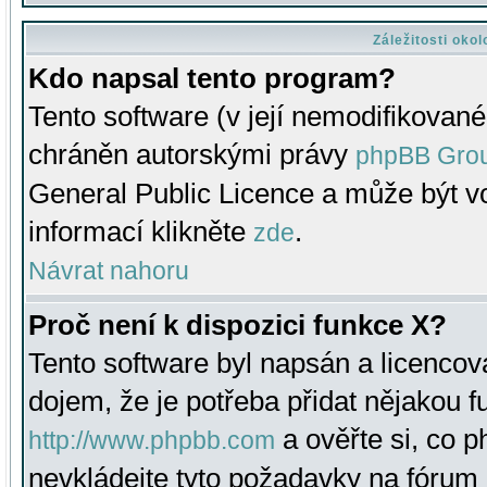
Záležitosti oko
Kdo napsal tento program?
Tento software (v její nemodifikované
chráněn autorskými právy
phpBB Gro
General Public Licence a může být vo
informací klikněte
.
zde
Návrat nahoru
Proč není k dispozici funkce X?
Tento software byl napsán a licenco
dojem, že je potřeba přidat nějakou f
a ověřte si, co 
http://www.phpbb.com
nevkládejte tyto požadavky na fóru