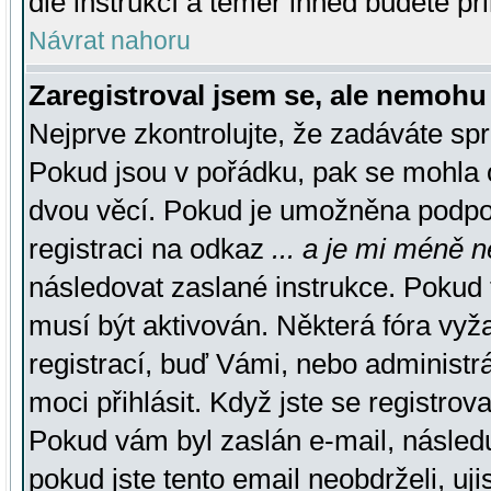
dle instrukcí a téměř ihned budete př
Návrat nahoru
Zaregistroval jsem se, ale nemohu 
Nejprve zkontrolujte, že zadáváte sp
Pokud jsou v pořádku, pak se mohla o
dvou věcí. Pokud je umožněna podpora
registraci na odkaz
... a je mi méně n
následovat zaslané instrukce. Pokud t
musí být aktivován. Některá fóra vyž
registrací, buď Vámi, nebo administr
moci přihlásit. Když jste se registrova
Pokud vám byl zaslán e-mail, násled
pokud jste tento email neobdrželi, uj