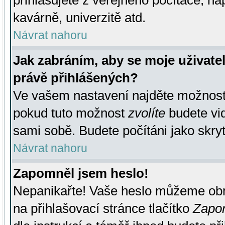
přihlašujete z veřejného počítače, na
kavárně, univerzitě atd.
Návrat nahoru
Jak zabráním, aby se moje uživate
právě přihlášených?
Ve vašem nastavení najděte možnos
pokud tuto možnost
zvolíte
budete vid
sami sobě. Budete počítáni jako skryt
Návrat nahoru
Zapomněl jsem heslo!
Nepanikařte! Vaše heslo můžeme obn
na přihlašovací stránce tlačítko
Zapom