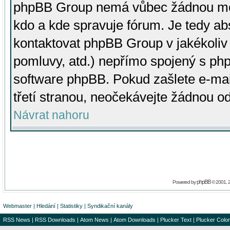
phpBB Group nemá vůbec žádnou moc 
kdo a kde spravuje fórum. Je tedy a
kontaktovat phpBB Group v jakékoliv p
pomluvy, atd.) nepřímo spojený s p
software phpBB. Pokud zašlete e-mai
třetí stranou, neočekávejte žádnou o
Návrat nahoru
phpBB
Powered by
© 2001, 
Webmaster
|
Hledání
|
Statistiky
|
Syndikační kanály
RSS News
|
RSS Downloads
|
Atom News
|
Atom Downloads
|
Plucker Text
|
Plucker Color