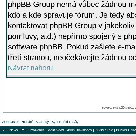
phpBB Group nemá vůbec žádnou moc 
kdo a kde spravuje fórum. Je tedy a
kontaktovat phpBB Group v jakékoliv p
pomluvy, atd.) nepřímo spojený s p
software phpBB. Pokud zašlete e-mai
třetí stranou, neočekávejte žádnou o
Návrat nahoru
phpBB
Powered by
© 2001, 
Webmaster
|
Hledání
|
Statistiky
|
Syndikační kanály
RSS News
|
RSS Downloads
|
Atom News
|
Atom Downloads
|
Plucker Text
|
Plucker Color