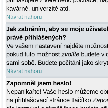
přihlašujete z veřejného počítače, na
kavárně, univerzitě atd.
Návrat nahoru
Jak zabráním, aby se moje uživate
právě přihlášených?
Ve vašem nastavení najděte možnos
pokud tuto možnost
zvolíte
budete vid
sami sobě. Budete počítáni jako skryt
Návrat nahoru
Zapomněl jsem heslo!
Nepanikařte! Vaše heslo můžeme obn
na přihlašovací stránce tlačítko
Zapom