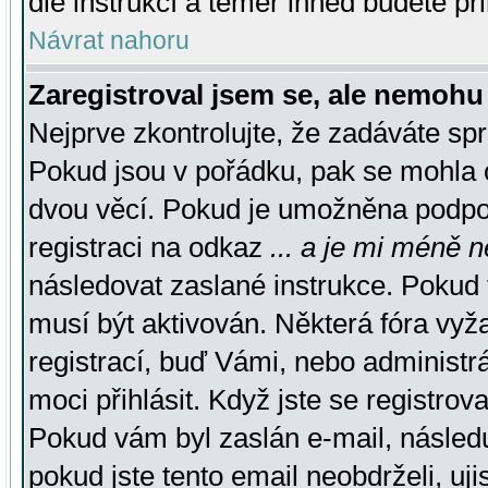
dle instrukcí a téměř ihned budete př
Návrat nahoru
Zaregistroval jsem se, ale nemohu 
Nejprve zkontrolujte, že zadáváte sp
Pokud jsou v pořádku, pak se mohla o
dvou věcí. Pokud je umožněna podpora
registraci na odkaz
... a je mi méně n
následovat zaslané instrukce. Pokud t
musí být aktivován. Některá fóra vyž
registrací, buď Vámi, nebo administr
moci přihlásit. Když jste se registrova
Pokud vám byl zaslán e-mail, násled
pokud jste tento email neobdrželi, uj