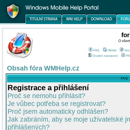
fo
O všem
FAQ
Hledat
Sez
Osobní nastavení
Při
Obsah fóra WMHelp.cz
FAQ
Registrace a přihlášení
Proč se nemohu přihlásit?
Je vůbec potřeba se registrovat?
Proč jsem automaticky odhlášen?
Jak zabráním, aby se moje uživatelské 
přihlášených?