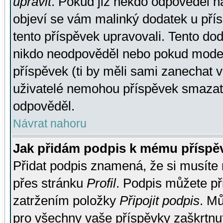
upravit
. Pokud již někdo odpověděl na
objeví se vám malinký dodatek u přísp
tento příspěvek upravovali. Tento do
nikdo neodpověděl nebo pokud moderá
příspěvek (ti by měli sami zanechat v
uživatelé nemohou příspěvek smazat,
odpověděl.
Návrat nahoru
Jak přidám podpis k mému příspě
Přidat podpis znamená, že si musíte n
přes stránku
Profil
. Podpis můžete p
zatržením položky
Připojit podpis
. Mů
pro všechny vaše příspěvky zaškrtnut