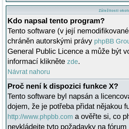
Záležitosti oko
Kdo napsal tento program?
Tento software (v její nemodifikované
chráněn autorskými právy
phpBB Gro
General Public Licence a může být vo
informací klikněte
.
zde
Návrat nahoru
Proč není k dispozici funkce X?
Tento software byl napsán a licenco
dojem, že je potřeba přidat nějakou f
a ověřte si, co 
http://www.phpbb.com
nevkládejte tyto požadavky na fóru