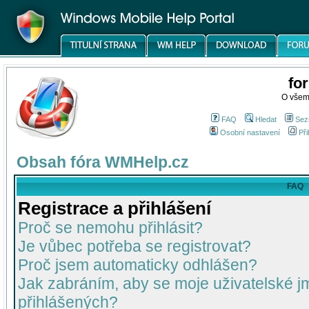
fo
O všem
FAQ
Hledat
Sez
Osobní nastavení
Při
Obsah fóra WMHelp.cz
FAQ
Registrace a přihlášení
Proč se nemohu přihlásit?
Je vůbec potřeba se registrovat?
Proč jsem automaticky odhlášen?
Jak zabráním, aby se moje uživatelské 
přihlášených?