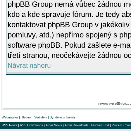
phpBB Group nemá vůbec žádnou moc 
kdo a kde spravuje fórum. Je tedy a
kontaktovat phpBB Group v jakékoliv p
pomluvy, atd.) nepřímo spojený s p
software phpBB. Pokud zašlete e-mai
třetí stranou, neočekávejte žádnou o
Návrat nahoru
phpBB
Powered by
© 2001, 
Webmaster
|
Hledání
|
Statistiky
|
Syndikační kanály
RSS News
|
RSS Downloads
|
Atom News
|
Atom Downloads
|
Plucker Text
|
Plucker Color