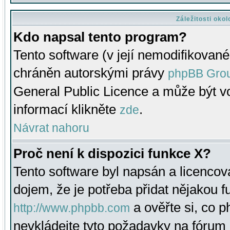
Záležitosti oko
Kdo napsal tento program?
Tento software (v její nemodifikované
chráněn autorskými právy
phpBB Gro
General Public Licence a může být vo
informací klikněte
.
zde
Návrat nahoru
Proč není k dispozici funkce X?
Tento software byl napsán a licenco
dojem, že je potřeba přidat nějakou f
a ověřte si, co 
http://www.phpbb.com
nevkládejte tyto požadavky na fóru