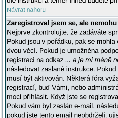
dle instrukcí a téměř ihned budete př
Návrat nahoru
Zaregistroval jsem se, ale nemohu 
Nejprve zkontrolujte, že zadáváte sp
Pokud jsou v pořádku, pak se mohla o
dvou věcí. Pokud je umožněna podpora
registraci na odkaz
... a je mi méně n
následovat zaslané instrukce. Pokud t
musí být aktivován. Některá fóra vyž
registrací, buď Vámi, nebo administr
moci přihlásit. Když jste se registrova
Pokud vám byl zaslán e-mail, násled
pokud jste tento email neobdrželi, uj