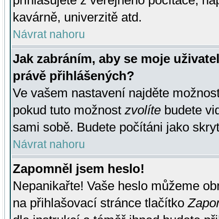
přihlašujete z veřejného počítače, na
kavárně, univerzitě atd.
Návrat nahoru
Jak zabráním, aby se moje uživate
právě přihlášených?
Ve vašem nastavení najděte možnos
pokud tuto možnost
zvolíte
budete vid
sami sobě. Budete počítáni jako skryt
Návrat nahoru
Zapomněl jsem heslo!
Nepanikařte! Vaše heslo můžeme obn
na přihlašovací stránce tlačítko
Zapom