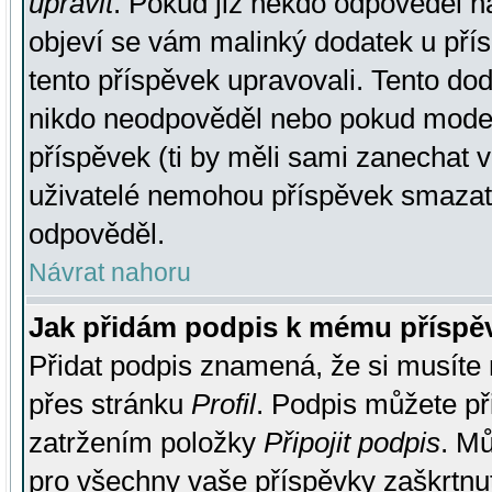
upravit
. Pokud již někdo odpověděl na
objeví se vám malinký dodatek u přísp
tento příspěvek upravovali. Tento do
nikdo neodpověděl nebo pokud moderá
příspěvek (ti by měli sami zanechat v
uživatelé nemohou příspěvek smazat,
odpověděl.
Návrat nahoru
Jak přidám podpis k mému příspě
Přidat podpis znamená, že si musíte n
přes stránku
Profil
. Podpis můžete p
zatržením položky
Připojit podpis
. Mů
pro všechny vaše příspěvky zaškrtnut