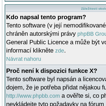
Záležitosti oko
Kdo napsal tento program?
Tento software (v její nemodifikované
chráněn autorskými právy
phpBB Gro
General Public Licence a může být vo
informací klikněte
.
zde
Návrat nahoru
Proč není k dispozici funkce X?
Tento software byl napsán a licenco
dojem, že je potřeba přidat nějakou f
a ověřte si, co 
http://www.phpbb.com
nevkládejte tyto požadavky na fóru