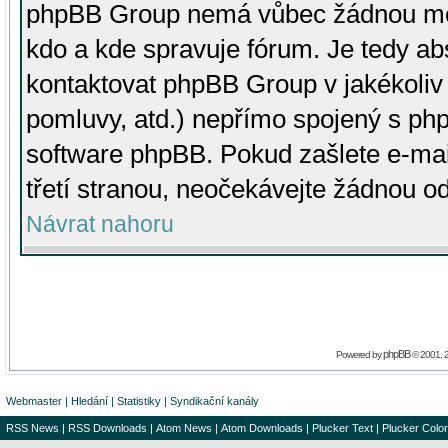
phpBB Group nemá vůbec žádnou moc 
kdo a kde spravuje fórum. Je tedy a
kontaktovat phpBB Group v jakékoliv p
pomluvy, atd.) nepřímo spojený s p
software phpBB. Pokud zašlete e-mai
třetí stranou, neočekávejte žádnou o
Návrat nahoru
phpBB
Powered by
© 2001, 
Webmaster
|
Hledání
|
Statistiky
|
Syndikační kanály
RSS News
|
RSS Downloads
|
Atom News
|
Atom Downloads
|
Plucker Text
|
Plucker Color