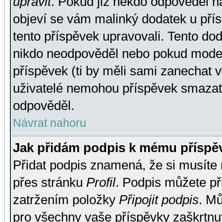
upravit
. Pokud již někdo odpověděl na
objeví se vám malinký dodatek u přísp
tento příspěvek upravovali. Tento do
nikdo neodpověděl nebo pokud moderá
příspěvek (ti by měli sami zanechat v
uživatelé nemohou příspěvek smazat,
odpověděl.
Návrat nahoru
Jak přidám podpis k mému příspě
Přidat podpis znamená, že si musíte n
přes stránku
Profil
. Podpis můžete p
zatržením položky
Připojit podpis
. Mů
pro všechny vaše příspěvky zaškrtnut