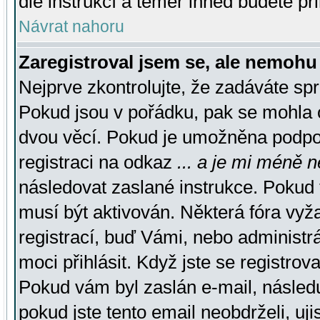
dle instrukcí a téměř ihned budete př
Návrat nahoru
Zaregistroval jsem se, ale nemohu 
Nejprve zkontrolujte, že zadáváte sp
Pokud jsou v pořádku, pak se mohla o
dvou věcí. Pokud je umožněna podpora
registraci na odkaz
... a je mi méně n
následovat zaslané instrukce. Pokud t
musí být aktivován. Některá fóra vyž
registrací, buď Vámi, nebo administr
moci přihlásit. Když jste se registrova
Pokud vám byl zaslán e-mail, násled
pokud jste tento email neobdrželi, uj