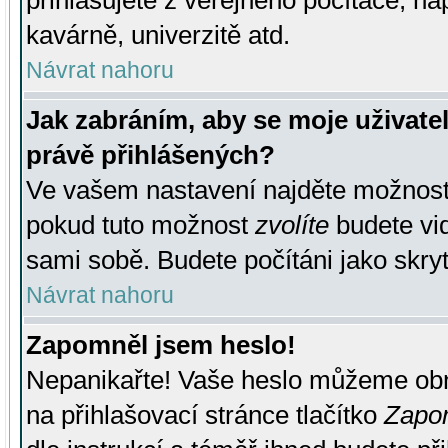
přihlašujete z veřejného počítače, na
kavárně, univerzitě atd.
Návrat nahoru
Jak zabráním, aby se moje uživate
právě přihlášených?
Ve vašem nastavení najděte možnos
pokud tuto možnost
zvolíte
budete vid
sami sobě. Budete počítáni jako skryt
Návrat nahoru
Zapomněl jsem heslo!
Nepanikařte! Vaše heslo můžeme obn
na přihlašovací stránce tlačítko
Zapom