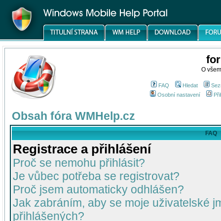
fo
O všem
FAQ
Hledat
Sez
Osobní nastavení
Při
Obsah fóra WMHelp.cz
FAQ
Registrace a přihlášení
Proč se nemohu přihlásit?
Je vůbec potřeba se registrovat?
Proč jsem automaticky odhlášen?
Jak zabráním, aby se moje uživatelské 
přihlášených?