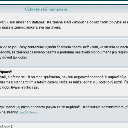
Uživatelská nastavení
váni) jsou uložena v databázi. Ke změně stačí kliknout na odkaz
Profil
(obvykle se n
 si můžete změnit veškerá svá nastavení.
o vidíte jsou časy zobrazené v jiném časovém pásmu než v tom, ve kterém se nacház
 vědomí, že změnou časového pásma a podobná nastavení mohou měnit jen registro
ý důvod tak učinit!
 špatně!
rávně, a přesto se liší od toho správného, pak tou nejpravděpodobnější odpovědí je, 
dílu mezi standardním a letním časem, takže se může jednat o 1 hodinový rozdíl. 
dobu trvání letního času.
yk, neboť jej nikdo do tohoto jazyka zatím nepřeložil. Kontaktujte administrátora, p
te na stránky
.
phpBB Group
jménem?