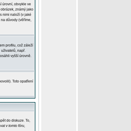
í úrovní, obvykle ve
ší obrázek, známý jako
s nimi naloží (v jaké
t na důvody (věříme,
m profilu, což záleží
 uživatelů, např.
osáhli vyšší úrovně.
volil). Toto opatření
pět do diskuze. To,
at v tomto fóru,