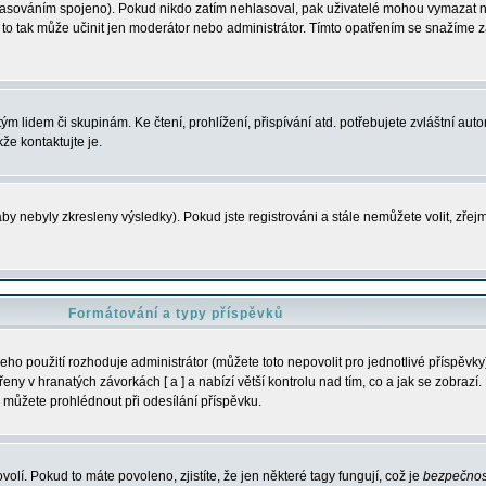
s hlasováním spojeno). Pokud nikdo zatím nehlasoval, pak uživatelé mohou vymazat
y to tak může učinit jen moderátor nebo administrátor. Tímto opatřením se snažíme z
m lidem či skupinám. Ke čtení, prohlížení, přispívání atd. potřebujete zvláštní auto
že kontaktujte je.
aby nebyly zkresleny výsledky). Pokud jste registrováni a stále nemůžete volit, zř
Formátování a typy příspěvků
ho použití rozhoduje administrátor (můžete toto nepovolit pro jednotlivé příspěv
y v hranatých závorkách [ a ] a nabízí větší kontrolu nad tím, co a jak se zobrazí. 
 můžete prohlédnout při odesílání příspěvku.
volí. Pokud to máte povoleno, zjistíte, že jen některé tagy fungují, což je
bezpečnos