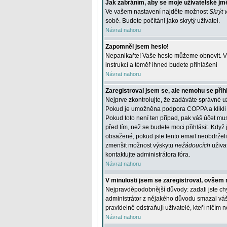
Jak zabráním, aby se moje uživatelské jm
Ve vašem nastavení najděte možnost
Skrýt 
sobě. Budete počítáni jako skrytý uživatel.
Návrat nahoru
Zapomněl jsem heslo!
Nepanikařte! Vaše heslo můžeme obnovit. V 
instrukcí a téměř ihned budete přihlášeni
Návrat nahoru
Zaregistroval jsem se, ale nemohu se přihl
Nejprve zkontrolujte, že zadáváte správné u
Pokud je umožněna podpora COPPA a klikli j
Pokud toto není ten případ, pak váš účet mus
před tím, než se budete moci přihlásit. Když 
obsažené, pokud jste tento email neobdrželi
zmenšit možnost výskytu
nežádoucích
uživat
kontaktujte administrátora fóra.
Návrat nahoru
V minulosti jsem se zaregistroval, ovšem 
Nejpravděpodobnější důvody: zadali jste chyb
administrátor z nějakého důvodu smazal váš ú
pravidelně odstraňují uživatelé, kteří ničím 
Návrat nahoru