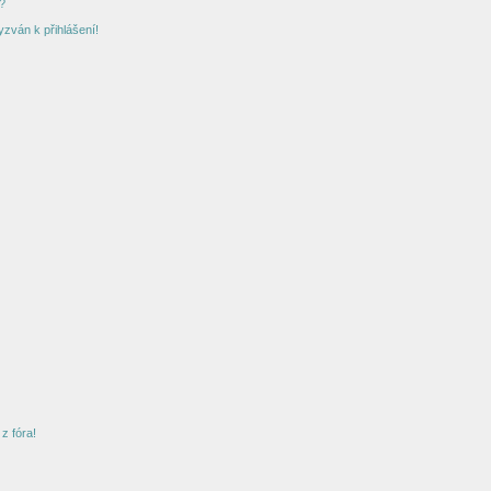
?
yzván k přihlášení!
z fóra!