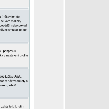
u (někdy jen do
í se vám malinký
odpověděl nebo pokud
íspěvek smazat, pokud
mu příspěvku
ka v nastavení profilu
ět tlačítko
Přidat
 zadat název ankety a
anketu, kde 0
zahájíte kliknutím