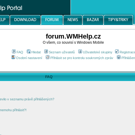
forum.WMHelp.cz
O všem, co souvisí s Windows Mobile
FAQ
Hledat
Seznam uživatelů
Uživatelské skupiny
Registrac
Osobní nastavení
Přihlásit se pro kontrolu soukromých zpráv
Přihlášen
FAQ
jevilo v seznamu právě přihlášených?
nemohu přihlásit?!
!