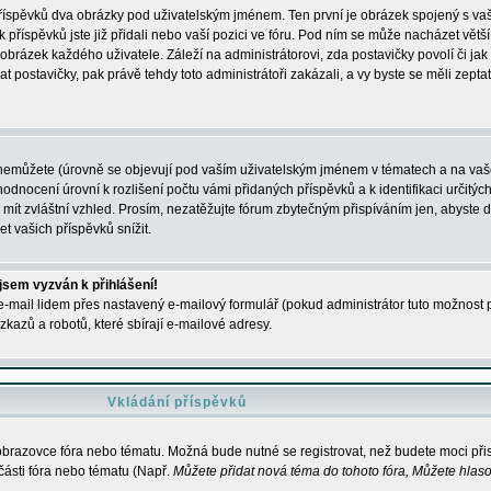
 příspěvků dva obrázky pod uživatelským jménem. Ten první je obrázek spojený s vaš
ik příspěvků jste již přidali nebo vaší pozici ve fóru. Pod ním se může nacházet vět
í obrázek každého uživatele. Záleží na administrátorovi, zda postavičky povolí či jak 
postavičky, pak právě tehdy toto administrátoři zakázali, a vy byste se měli zepta
nemůžete (úrovně se objevují pod vaším uživatelským jménem v tématech a na vaše
odnocení úrovní k rozlišení počtu vámi přidaných příspěvků a k identifikaci určitých
ít zvláštní vzhled. Prosím, nezatěžujte fórum zbytečným přispíváním jen, abyste d
 vašich příspěvků snížit.
 jsem vyzván k přihlášení!
-mail lidem přes nastavený e-mailový formulář (pokud administrátor tuto možnost po
azů a robotů, které sbírají e-mailové adresy.
Vkládání příspěvků
 obrazovce fóra nebo tématu. Možná bude nutné se registrovat, než budete moci přis
části fóra nebo tématu (Např.
Můžete přidat nová téma do tohoto fóra, Můžete hlasov