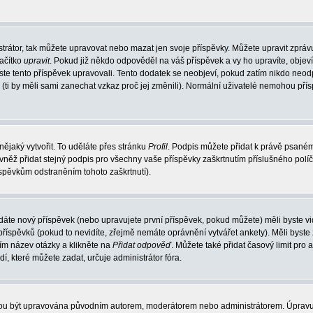
trátor, tak můžete upravovat nebo mazat jen svoje příspěvky. Můžete upravit zpráv
lačítko
upravit
. Pokud již někdo odpověděl na váš příspěvek a vy ho upravíte, objev
t jste tento příspěvek upravovali. Tento dodatek se neobjeví, pokud zatím nikdo ne
k (ti by měli sami zanechat vzkaz proč jej změnili). Normální uživatelé nemohou př
nějaký vytvořit. To uděláte přes stránku
Profil
. Podpis můžete přidat k právě psané
vněž přidat stejný podpis pro všechny vaše příspěvky zaškrtnutím příslušného políč
spěvkům odstraněním tohoto zaškrtnutí).
dáte nový příspěvek (nebo upravujete první příspěvek, pokud můžete) měli byste vid
íspěvků (pokud to nevidíte, zřejmě nemáte oprávnění vytvářet ankety). Měli byste
ím název otázky a klikněte na
Přidat odpověď
. Můžete také přidat časový limit pro 
které můžete zadat, určuje administrátor fóra.
ohou být upravována původním autorem, moderátorem nebo administrátorem. Úpravu 