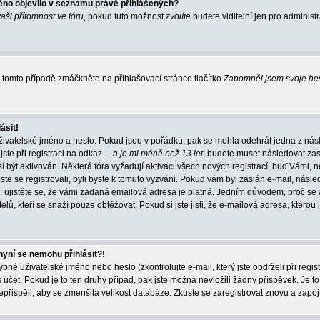
éno objevilo v seznamu právě přihlášených?
vaši přítomnost ve fóru
, pokud tuto možnost
zvolíte
budete viditelní jen pro administ
tomto případě zmáčkněte na přihlašovací stránce tlačítko
Zapomněl jsem svoje he
ásit!
živatelské jméno a heslo. Pokud jsou v pořádku, pak se mohla odehrát jedna z násl
ste při registraci na odkaz
... a je mi méně než 13 let
, budete muset následovat zas
í být aktivován. Některá fóra vyžadují aktivaci všech nových registrací, buď Vámi,
jste se registrovali, byli byste k tomuto vyzváni. Pokud vám byl zaslán e-mail, násle
, ujistěte se, že vámi zadaná emailová adresa je platná. Jedním důvodem, proč se 
elů, kteří se snaží pouze obtěžovat. Pokud si jste jisti, že e-mailová adresa, kterou j
nyní se nemohu přihlásit?!
né uživatelské jméno nebo heslo (zkontrolujte e-mail, který jste obdrželi při regis
čet. Pokud je to ten druhý případ, pak jste možná nevložili žádný příspěvek. Je to
nepřispěli, aby se zmenšila velikost databáze. Zkuste se zaregistrovat znovu a zapoj