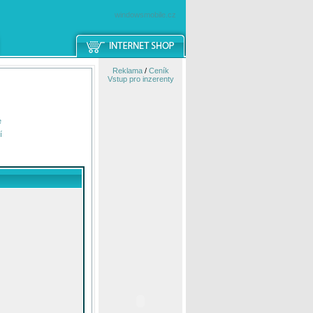
windowsmobile.cz
Reklama
/
Ceník
Vstup pro inzerenty
e
í