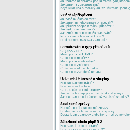
Jak zobrazím obrázek pod uživatelským jménem
Jak změní svoje zařazení?
Když kliknu na e-mailový odkaz uživatele, jsem v
Vkládání příspěvků
Jak vložím téma do fóra?
Jak změním nebo smažu příspěvek?
Jak přidám podpis k mému příspěvku?
Jak vytvořím hlasování?
Jak změním nebo smažu hlasování?
Proč se nemohu dostat k fóru?
Proč nemohu hlasovat v anketě?
Formátování a typy příspěvků
Co je BBCode?
Můžu používat HTML?
Co to jsou smajlíky?
Mohu přidávat obrázky?
Co to jsou oznámení?
Co to jsou důležitá témata?
Co to jsou uzamčená témata?
Uživatelské úrovně a skupiny
Kdo jsou administrátoři?
Kdo jsou moderátoři?
Co jsou uživatelské skupiny?
Jak se mohu zapojit do uživatelské skupiny?
Jak se stanu moderátorem uživatelské skupiny?
Soukromé zprávy
Nemůžu posílat soukromé zprávy!
Dostávám nechtěné soukromé zprávy!
Dostal jsem spamový a obtížný e-mail od někoho 
Záležitosti okolo phpBB 2
Kdo napsal tento program?
Proč není k dispozici funkce X?