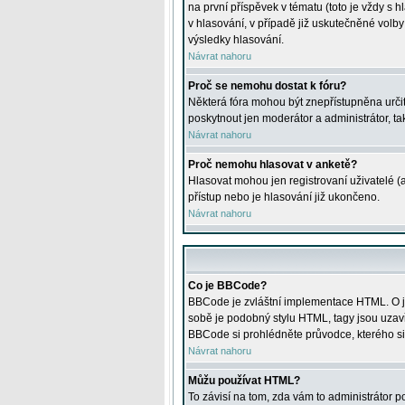
na první příspěvek v tématu (toto je vždy 
v hlasování, v případě již uskutečněné volb
výsledky hlasování.
Návrat nahoru
Proč se nemohu dostat k fóru?
Některá fóra mohou být znepřístupněna určitý
poskytnout jen moderátor a administrátor, tak
Návrat nahoru
Proč nemohu hlasovat v anketě?
Hlasovat mohou jen registrovaní uživatelé (
přístup nebo je hlasování již ukončeno.
Návrat nahoru
Co je BBCode?
BBCode je zvláštní implementace HTML. O je
sobě je podobný stylu HTML, tagy jsou uzavřen
BBCode si prohlédněte průvodce, kterého si
Návrat nahoru
Můžu používat HTML?
To závisí na tom, zda vám to administrátor po