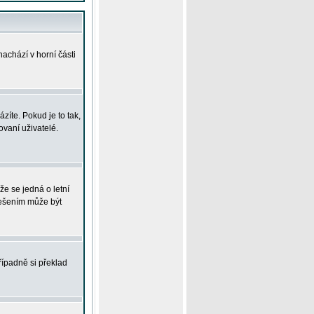
achází v horní části
íte. Pokud je to tak,
vaní uživatelé.
že se jedná o letní
Řešením může být
řípadně si překlad