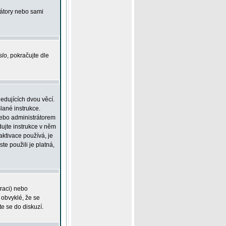
rátory nebo sami
slo
, pokračujte dle
edujících dvou věcí.
lané instrukce.
 nebo administrátorem
dujte instrukce v něm
aktivace používá, je
ste použili je platná,
traci) nebo
 obvyklé, že se
te se do diskuzí.