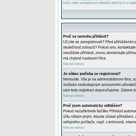
Koho mám kontaktovat ohledně obtížných e-mailů 
Proč se nemohu přihlásit?
Už jste se zaregistrovali? Před přihlášením 
skutečnost zobrazí)? Pokud ano, kontaktujte a
nemůžete přihlásit, znovu zkontrolujte přih
má chybné nastavení fóra.
Návrat nahoru
Je vůbec potřeba se registrovat?
Nemusíte. Vše je na administrátorovi fóra, z
službám nedostupným anonymním uživatelům, j
vám tedy registraci doporučujeme. Zabere to 
Návrat nahoru
Proč jsem automaticky odhlášen?
Pokud nezaškrtnete tlačítko
Přihlásit automat
účtu někým jiným. Abyste zůstali přihlášeni,
veřejného počítače, např. v knihovně, intern
Návrat nahoru