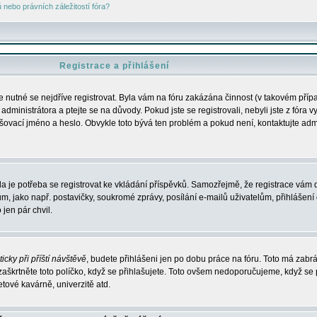
nebo právních záležitostí fóra?
Registrace a přihlášení
je nutné se nejdříve registrovat. Byla vám na fóru zakázána činnost (v takovém příp
dministrátora a ptejte se na důvody. Pokud jste se registrovali, nebyli jste z fóra v
lašovací jméno a heslo. Obvykle toto bývá ten problém a pokud není, kontaktujte ad
da je potřeba se registrovat ke vkládání příspěvků. Samozřejmě, že registrace vám d
ako např. postavičky, soukromé zprávy, posílání e-mailů uživatelům, přihlášení d
jen pár chvil.
icky při příští návštěvě
, budete přihlášeni jen po dobu práce na fóru. Toto má zabrá
 zaškrtněte toto políčko, když se přihlašujete. Toto ovšem nedoporučujeme, když se 
etové kavárně, univerzitě atd.