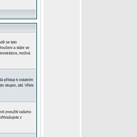
adě se tato
yloučeni a stále se
ministrátora, možná
á přístup k ostatním
o skupin, atd. Vřele
nit zneužití vašeho
přihlašujete z