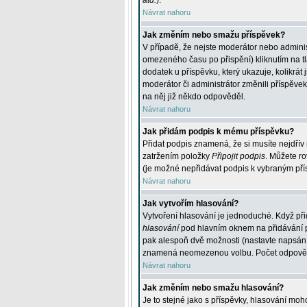
atd.
).
Návrat nahoru
Jak změním nebo smažu příspěvek?
V případě, že nejste moderátor nebo adminis
omezeného času po přispění) kliknutím na t
dodatek u příspěvku, který ukazuje, kolikrá
moderátor či administrátor změnili příspěve
na něj již někdo odpověděl.
Návrat nahoru
Jak přidám podpis k mému příspěvku?
Přidat podpis znamená, že si musíte nejdřív 
zatržením položky
Připojit podpis
. Můžete ro
(je možné nepřidávat podpis k vybraným pří
Návrat nahoru
Jak vytvořím hlasování?
Vytvoření hlasování je jednoduché. Když při
hlasování
pod hlavním oknem na přidávání př
pak alespoň dvě možnosti (nastavte napsán
znamená neomezenou volbu. Počet odpovědí, 
Návrat nahoru
Jak změním nebo smažu hlasování?
Je to stejné jako s příspěvky, hlasování m