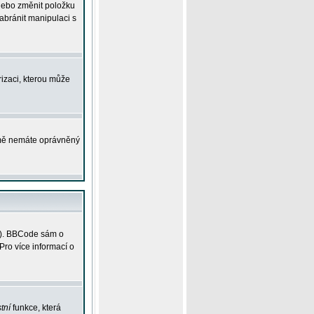
 nebo změnit položku
abránit manipulaci s
rizaci, kterou může
ejmě nemáte oprávněný
ky). BBCode sám o
Pro více informací o
tní
funkce, která