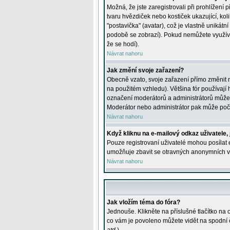
Možná, že jste zaregistrovali při prohlížení
tvaru hvězdiček nebo kostiček ukazující, kol
"postavička" (avatar), což je vlastně unikátn
podobě se zobrazí). Pokud nemůžete využívat 
že se hodí).
Návrat nahoru
Jak změní svoje zařazení?
Obecně vzato, svoje zařazení přímo změnit 
na použitém vzhledu). Většina fór používají h
označení moderátorů a administrátorů může m
Moderátor nebo administrátor pak může počet
Návrat nahoru
Když kliknu na e-mailový odkaz uživatele,
Pouze registrovaní uživatelé mohou posílat e
umožňuje zbavit se otravných anonymních vzk
Návrat nahoru
Jak vložím téma do fóra?
Jednouše. Klikněte na příslušné tlačítko na
co vám je povoleno můžete vidět na spodní 