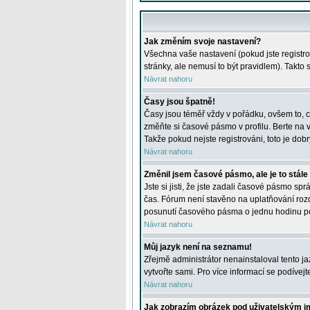
Jak změním svoje nastavení?
Všechna vaše nastavení (pokud jste registro
stránky, ale nemusí to být pravidlem). Takto
Návrat nahoru
Časy jsou špatně!
Časy jsou téměř vždy v pořádku, ovšem to, c
změňte si časové pásmo v profilu. Berte na
Takže pokud nejste registrováni, toto je dobr
Návrat nahoru
Změnil jsem časové pásmo, ale je to stále
Jste si jisti, že jste zadali časové pásmo sp
čas. Fórum není stavěno na uplatňování roz
posunutí časového pásma o jednu hodinu po 
Návrat nahoru
Můj jazyk není na seznamu!
Zřejmě administrátor nenainstaloval tento jaz
vytvořte sami. Pro více informací se podívej
Návrat nahoru
Jak zobrazím obrázek pod uživatelským 