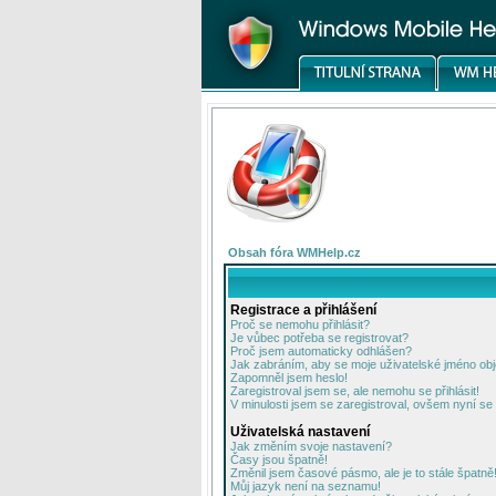
Obsah fóra WMHelp.cz
Registrace a přihlášení
Proč se nemohu přihlásit?
Je vůbec potřeba se registrovat?
Proč jsem automaticky odhlášen?
Jak zabráním, aby se moje uživatelské jméno ob
Zapomněl jsem heslo!
Zaregistroval jsem se, ale nemohu se přihlásit!
V minulosti jsem se zaregistroval, ovšem nyní se 
Uživatelská nastavení
Jak změním svoje nastavení?
Časy jsou špatně!
Změnil jsem časové pásmo, ale je to stále špatně
Můj jazyk není na seznamu!