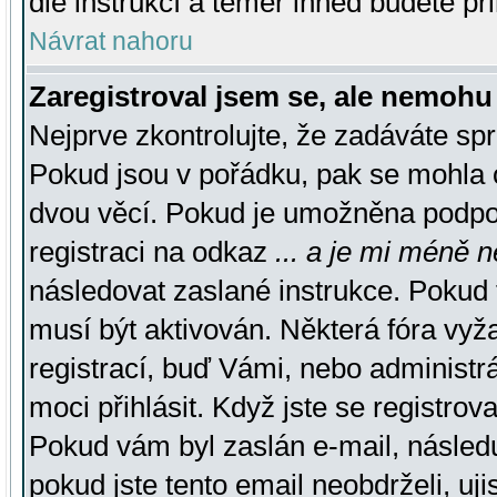
dle instrukcí a téměř ihned budete př
Návrat nahoru
Zaregistroval jsem se, ale nemohu 
Nejprve zkontrolujte, že zadáváte sp
Pokud jsou v pořádku, pak se mohla o
dvou věcí. Pokud je umožněna podpora
registraci na odkaz
... a je mi méně n
následovat zaslané instrukce. Pokud t
musí být aktivován. Některá fóra vyž
registrací, buď Vámi, nebo administr
moci přihlásit. Když jste se registrova
Pokud vám byl zaslán e-mail, násled
pokud jste tento email neobdrželi, uj