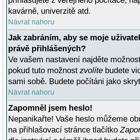
přihlašujete z veřejného počítače, na
kavárně, univerzitě atd.
Návrat nahoru
Jak zabráním, aby se moje uživate
právě přihlášených?
Ve vašem nastavení najděte možnos
pokud tuto možnost
zvolíte
budete vid
sami sobě. Budete počítáni jako skryt
Návrat nahoru
Zapomněl jsem heslo!
Nepanikařte! Vaše heslo můžeme obn
na přihlašovací stránce tlačítko
Zapom