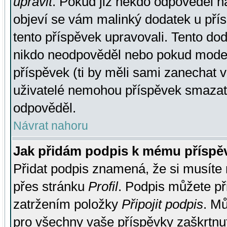
upravit
. Pokud již někdo odpověděl na
objeví se vám malinký dodatek u přísp
tento příspěvek upravovali. Tento do
nikdo neodpověděl nebo pokud moderá
příspěvek (ti by měli sami zanechat v
uživatelé nemohou příspěvek smazat,
odpověděl.
Návrat nahoru
Jak přidám podpis k mému příspě
Přidat podpis znamená, že si musíte n
přes stránku
Profil
. Podpis můžete p
zatržením položky
Připojit podpis
. Mů
pro všechny vaše příspěvky zaškrtnut