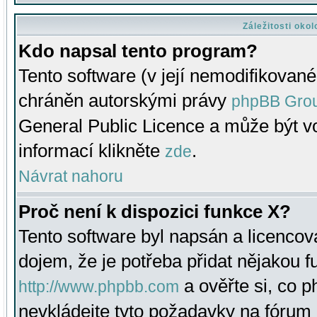
Záležitosti oko
Kdo napsal tento program?
Tento software (v její nemodifikované
chráněn autorskými právy
phpBB Gro
General Public Licence a může být vo
informací klikněte
.
zde
Návrat nahoru
Proč není k dispozici funkce X?
Tento software byl napsán a licenco
dojem, že je potřeba přidat nějakou f
a ověřte si, co 
http://www.phpbb.com
nevkládejte tyto požadavky na fóru