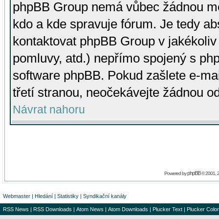
phpBB Group nemá vůbec žádnou moc 
kdo a kde spravuje fórum. Je tedy a
kontaktovat phpBB Group v jakékoliv p
pomluvy, atd.) nepřímo spojený s p
software phpBB. Pokud zašlete e-mai
třetí stranou, neočekávejte žádnou o
Návrat nahoru
phpBB
Powered by
© 2001, 
Webmaster
|
Hledání
|
Statistiky
|
Syndikační kanály
RSS News
|
RSS Downloads
|
Atom News
|
Atom Downloads
|
Plucker Text
|
Plucker Color