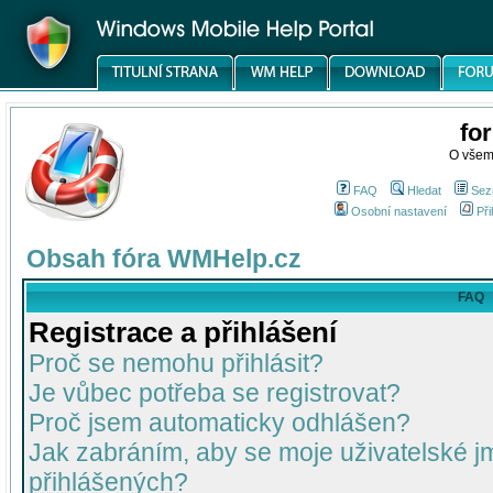
fo
O všem
FAQ
Hledat
Sez
Osobní nastavení
Při
Obsah fóra WMHelp.cz
FAQ
Registrace a přihlášení
Proč se nemohu přihlásit?
Je vůbec potřeba se registrovat?
Proč jsem automaticky odhlášen?
Jak zabráním, aby se moje uživatelské 
přihlášených?