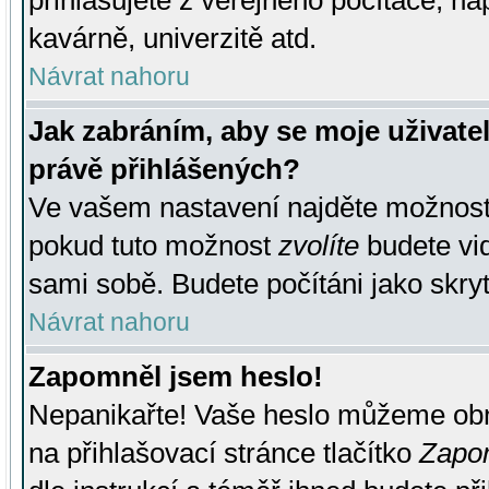
přihlašujete z veřejného počítače, na
kavárně, univerzitě atd.
Návrat nahoru
Jak zabráním, aby se moje uživate
právě přihlášených?
Ve vašem nastavení najděte možnos
pokud tuto možnost
zvolíte
budete vid
sami sobě. Budete počítáni jako skryt
Návrat nahoru
Zapomněl jsem heslo!
Nepanikařte! Vaše heslo můžeme obn
na přihlašovací stránce tlačítko
Zapom