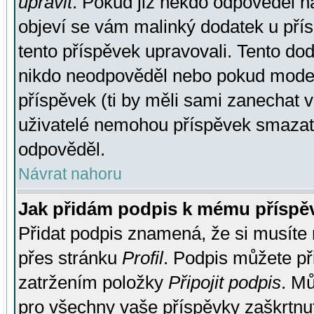
upravit
. Pokud již někdo odpověděl na
objeví se vám malinký dodatek u přísp
tento příspěvek upravovali. Tento do
nikdo neodpověděl nebo pokud moderá
příspěvek (ti by měli sami zanechat v
uživatelé nemohou příspěvek smazat,
odpověděl.
Návrat nahoru
Jak přidám podpis k mému příspě
Přidat podpis znamená, že si musíte n
přes stránku
Profil
. Podpis můžete p
zatržením položky
Připojit podpis
. Mů
pro všechny vaše příspěvky zaškrtnut