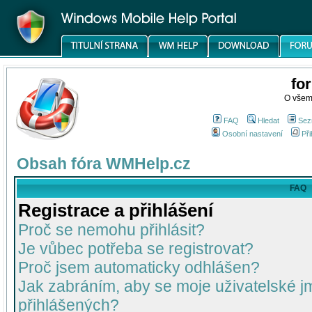
fo
O všem
FAQ
Hledat
Sez
Osobní nastavení
Při
Obsah fóra WMHelp.cz
FAQ
Registrace a přihlášení
Proč se nemohu přihlásit?
Je vůbec potřeba se registrovat?
Proč jsem automaticky odhlášen?
Jak zabráním, aby se moje uživatelské 
přihlášených?