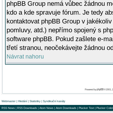
phpBB Group nemá vůbec žádnou moc 
kdo a kde spravuje fórum. Je tedy a
kontaktovat phpBB Group v jakékoliv p
pomluvy, atd.) nepřímo spojený s p
software phpBB. Pokud zašlete e-mai
třetí stranou, neočekávejte žádnou o
Návrat nahoru
phpBB
Powered by
© 2001, 
Webmaster
|
Hledání
|
Statistiky
|
Syndikační kanály
RSS News
|
RSS Downloads
|
Atom News
|
Atom Downloads
|
Plucker Text
|
Plucker Color