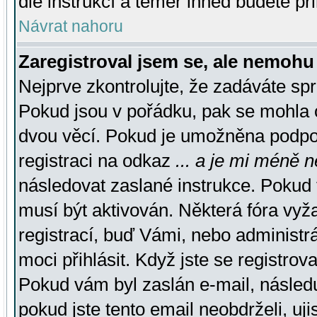
dle instrukcí a téměř ihned budete př
Návrat nahoru
Zaregistroval jsem se, ale nemohu 
Nejprve zkontrolujte, že zadáváte sp
Pokud jsou v pořádku, pak se mohla o
dvou věcí. Pokud je umožněna podpora
registraci na odkaz
... a je mi méně n
následovat zaslané instrukce. Pokud t
musí být aktivován. Některá fóra vyž
registrací, buď Vámi, nebo administr
moci přihlásit. Když jste se registrova
Pokud vám byl zaslán e-mail, násled
pokud jste tento email neobdrželi, uj