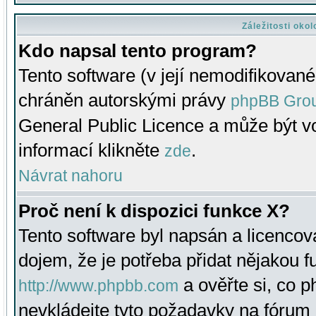
Záležitosti oko
Kdo napsal tento program?
Tento software (v její nemodifikované
chráněn autorskými právy
phpBB Gro
General Public Licence a může být vo
informací klikněte
.
zde
Návrat nahoru
Proč není k dispozici funkce X?
Tento software byl napsán a licenco
dojem, že je potřeba přidat nějakou f
a ověřte si, co 
http://www.phpbb.com
nevkládejte tyto požadavky na fóru