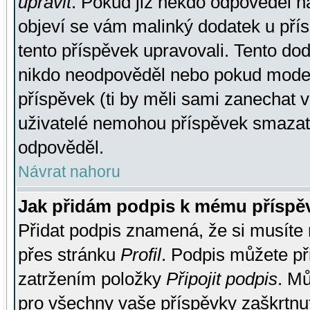
upravit
. Pokud již někdo odpověděl na
objeví se vám malinký dodatek u přísp
tento příspěvek upravovali. Tento do
nikdo neodpověděl nebo pokud moderá
příspěvek (ti by měli sami zanechat v
uživatelé nemohou příspěvek smazat,
odpověděl.
Návrat nahoru
Jak přidám podpis k mému příspě
Přidat podpis znamená, že si musíte n
přes stránku
Profil
. Podpis můžete p
zatržením položky
Připojit podpis
. Mů
pro všechny vaše příspěvky zaškrtnut