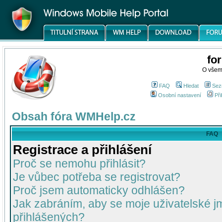
fo
O všem
FAQ
Hledat
Sez
Osobní nastavení
Při
Obsah fóra WMHelp.cz
FAQ
Registrace a přihlášení
Proč se nemohu přihlásit?
Je vůbec potřeba se registrovat?
Proč jsem automaticky odhlášen?
Jak zabráním, aby se moje uživatelské 
přihlášených?