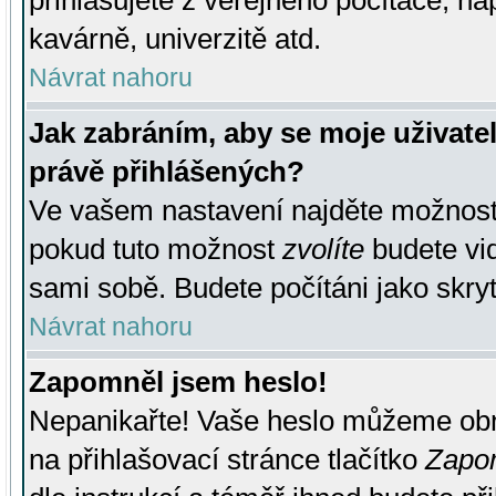
přihlašujete z veřejného počítače, na
kavárně, univerzitě atd.
Návrat nahoru
Jak zabráním, aby se moje uživate
právě přihlášených?
Ve vašem nastavení najděte možnos
pokud tuto možnost
zvolíte
budete vid
sami sobě. Budete počítáni jako skryt
Návrat nahoru
Zapomněl jsem heslo!
Nepanikařte! Vaše heslo můžeme obn
na přihlašovací stránce tlačítko
Zapom