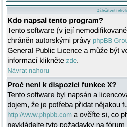
Záležitosti oko
Kdo napsal tento program?
Tento software (v její nemodifikované
chráněn autorskými právy
phpBB Gro
General Public Licence a může být vo
informací klikněte
.
zde
Návrat nahoru
Proč není k dispozici funkce X?
Tento software byl napsán a licenco
dojem, že je potřeba přidat nějakou f
a ověřte si, co 
http://www.phpbb.com
nevkládejte tyto požadavky na fóru