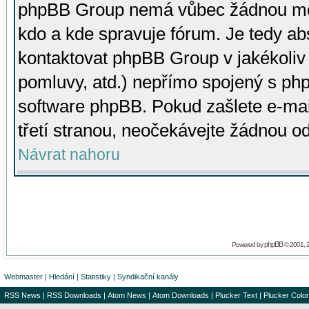
phpBB Group nemá vůbec žádnou moc 
kdo a kde spravuje fórum. Je tedy a
kontaktovat phpBB Group v jakékoliv p
pomluvy, atd.) nepřímo spojený s p
software phpBB. Pokud zašlete e-mai
třetí stranou, neočekávejte žádnou o
Návrat nahoru
phpBB
Powered by
© 2001, 
Webmaster
|
Hledání
|
Statistiky
|
Syndikační kanály
RSS News
|
RSS Downloads
|
Atom News
|
Atom Downloads
|
Plucker Text
|
Plucker Color