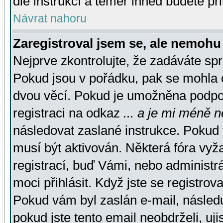
dle instrukcí a téměř ihned budete př
Návrat nahoru
Zaregistroval jsem se, ale nemohu 
Nejprve zkontrolujte, že zadáváte sp
Pokud jsou v pořádku, pak se mohla o
dvou věcí. Pokud je umožněna podpora
registraci na odkaz
... a je mi méně n
následovat zaslané instrukce. Pokud t
musí být aktivován. Některá fóra vyž
registrací, buď Vámi, nebo administr
moci přihlásit. Když jste se registrova
Pokud vám byl zaslán e-mail, násled
pokud jste tento email neobdrželi, uj