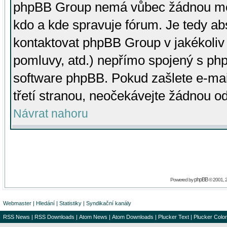
phpBB Group nemá vůbec žádnou moc 
kdo a kde spravuje fórum. Je tedy a
kontaktovat phpBB Group v jakékoliv p
pomluvy, atd.) nepřímo spojený s p
software phpBB. Pokud zašlete e-mai
třetí stranou, neočekávejte žádnou o
Návrat nahoru
phpBB
Powered by
© 2001, 
Webmaster
|
Hledání
|
Statistiky
|
Syndikační kanály
RSS News
|
RSS Downloads
|
Atom News
|
Atom Downloads
|
Plucker Text
|
Plucker Color