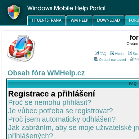
fo
O všem
FAQ
Hledat
Sez
Osobní nastavení
Při
Obsah fóra WMHelp.cz
FAQ
Registrace a přihlášení
Proč se nemohu přihlásit?
Je vůbec potřeba se registrovat?
Proč jsem automaticky odhlášen?
Jak zabráním, aby se moje uživatelské 
přihlášených?