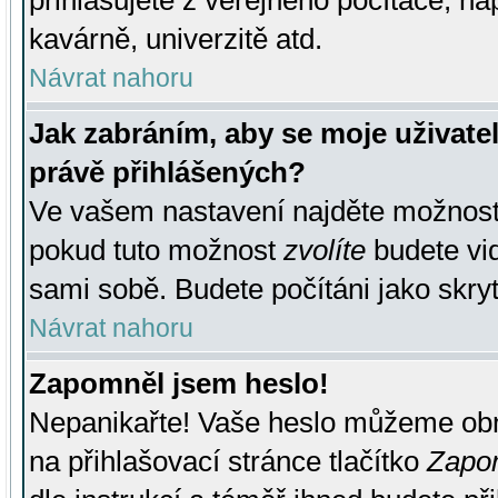
přihlašujete z veřejného počítače, na
kavárně, univerzitě atd.
Návrat nahoru
Jak zabráním, aby se moje uživate
právě přihlášených?
Ve vašem nastavení najděte možnos
pokud tuto možnost
zvolíte
budete vid
sami sobě. Budete počítáni jako skryt
Návrat nahoru
Zapomněl jsem heslo!
Nepanikařte! Vaše heslo můžeme obn
na přihlašovací stránce tlačítko
Zapom