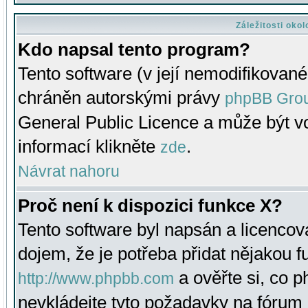
Záležitosti oko
Kdo napsal tento program?
Tento software (v její nemodifikované
chráněn autorskými právy
phpBB Gro
General Public Licence a může být vo
informací klikněte
.
zde
Návrat nahoru
Proč není k dispozici funkce X?
Tento software byl napsán a licenco
dojem, že je potřeba přidat nějakou f
a ověřte si, co 
http://www.phpbb.com
nevkládejte tyto požadavky na fóru