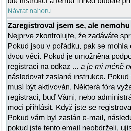
dle instrukcí a téměř ihned budete př
Návrat nahoru
Zaregistroval jsem se, ale nemohu 
Nejprve zkontrolujte, že zadáváte sp
Pokud jsou v pořádku, pak se mohla o
dvou věcí. Pokud je umožněna podpora
registraci na odkaz
... a je mi méně n
následovat zaslané instrukce. Pokud t
musí být aktivován. Některá fóra vyž
registrací, buď Vámi, nebo administr
moci přihlásit. Když jste se registrova
Pokud vám byl zaslán e-mail, násled
pokud jste tento email neobdrželi, uj