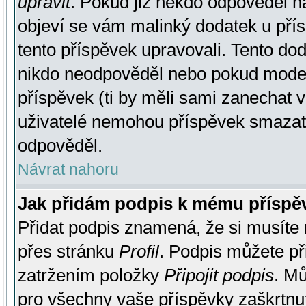
upravit
. Pokud již někdo odpověděl na
objeví se vám malinký dodatek u přísp
tento příspěvek upravovali. Tento do
nikdo neodpověděl nebo pokud moderá
příspěvek (ti by měli sami zanechat v
uživatelé nemohou příspěvek smazat,
odpověděl.
Návrat nahoru
Jak přidám podpis k mému příspě
Přidat podpis znamená, že si musíte n
přes stránku
Profil
. Podpis můžete p
zatržením položky
Připojit podpis
. Mů
pro všechny vaše příspěvky zaškrtnut