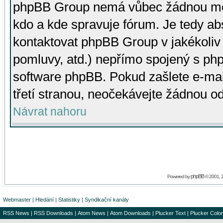
phpBB Group nemá vůbec žádnou moc 
kdo a kde spravuje fórum. Je tedy a
kontaktovat phpBB Group v jakékoliv p
pomluvy, atd.) nepřímo spojený s p
software phpBB. Pokud zašlete e-mai
třetí stranou, neočekávejte žádnou o
Návrat nahoru
phpBB
Powered by
© 2001, 
Webmaster
|
Hledání
|
Statistiky
|
Syndikační kanály
RSS News
|
RSS Downloads
|
Atom News
|
Atom Downloads
|
Plucker Text
|
Plucker Color