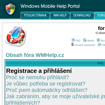
fo
O všem
FAQ
Hledat
Sez
Osobní nastavení
Při
Obsah fóra WMHelp.cz
FAQ
Registrace a přihlášení
Proč se nemohu přihlásit?
Je vůbec potřeba se registrovat?
Proč jsem automaticky odhlášen?
Jak zabráním, aby se moje uživatelské 
přihlášených?