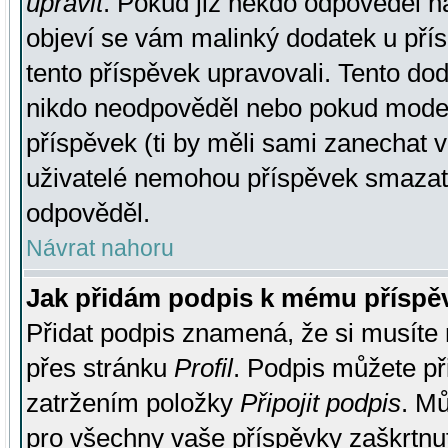
upravit
. Pokud již někdo odpověděl na
objeví se vám malinký dodatek u přísp
tento příspěvek upravovali. Tento do
nikdo neodpověděl nebo pokud moderá
příspěvek (ti by měli sami zanechat v
uživatelé nemohou příspěvek smazat,
odpověděl.
Návrat nahoru
Jak přidám podpis k mému příspě
Přidat podpis znamená, že si musíte n
přes stránku
Profil
. Podpis můžete p
zatržením položky
Připojit podpis
. Mů
pro všechny vaše příspěvky zaškrtnut