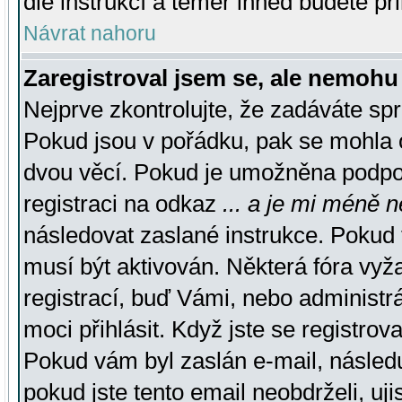
dle instrukcí a téměř ihned budete př
Návrat nahoru
Zaregistroval jsem se, ale nemohu 
Nejprve zkontrolujte, že zadáváte sp
Pokud jsou v pořádku, pak se mohla o
dvou věcí. Pokud je umožněna podpora
registraci na odkaz
... a je mi méně n
následovat zaslané instrukce. Pokud t
musí být aktivován. Některá fóra vyž
registrací, buď Vámi, nebo administr
moci přihlásit. Když jste se registrova
Pokud vám byl zaslán e-mail, násled
pokud jste tento email neobdrželi, uj