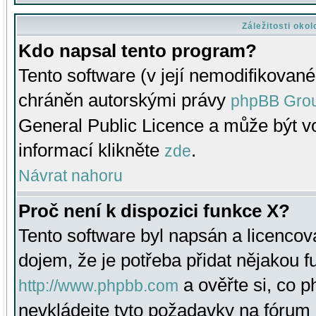
Záležitosti oko
Kdo napsal tento program?
Tento software (v její nemodifikované
chráněn autorskými právy
phpBB Gro
General Public Licence a může být vo
informací klikněte
.
zde
Návrat nahoru
Proč není k dispozici funkce X?
Tento software byl napsán a licenco
dojem, že je potřeba přidat nějakou f
a ověřte si, co 
http://www.phpbb.com
nevkládejte tyto požadavky na fóru