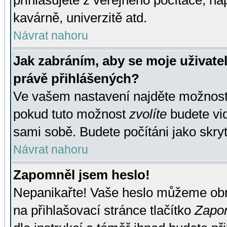
přihlašujete z veřejného počítače, na
kavárně, univerzitě atd.
Návrat nahoru
Jak zabráním, aby se moje uživate
právě přihlášených?
Ve vašem nastavení najděte možnos
pokud tuto možnost
zvolíte
budete vid
sami sobě. Budete počítáni jako skryt
Návrat nahoru
Zapomněl jsem heslo!
Nepanikařte! Vaše heslo můžeme obn
na přihlašovací stránce tlačítko
Zapom