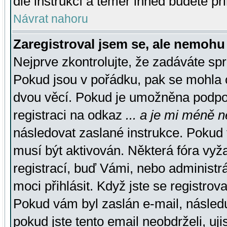
dle instrukcí a téměř ihned budete př
Návrat nahoru
Zaregistroval jsem se, ale nemohu 
Nejprve zkontrolujte, že zadáváte sp
Pokud jsou v pořádku, pak se mohla o
dvou věcí. Pokud je umožněna podpora
registraci na odkaz
... a je mi méně n
následovat zaslané instrukce. Pokud t
musí být aktivován. Některá fóra vyž
registrací, buď Vámi, nebo administr
moci přihlásit. Když jste se registrova
Pokud vám byl zaslán e-mail, násled
pokud jste tento email neobdrželi, uj