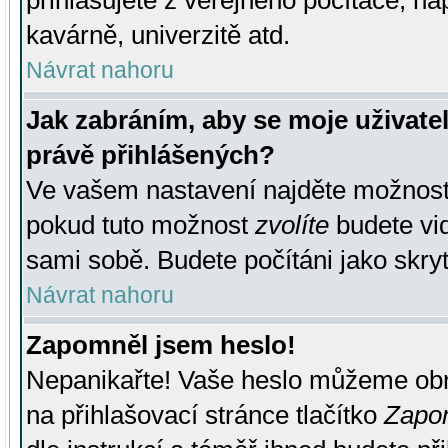
přihlašujete z veřejného počítače, na
kavárně, univerzitě atd.
Návrat nahoru
Jak zabráním, aby se moje uživate
právě přihlášených?
Ve vašem nastavení najděte možnos
pokud tuto možnost
zvolíte
budete vid
sami sobě. Budete počítáni jako skryt
Návrat nahoru
Zapomněl jsem heslo!
Nepanikařte! Vaše heslo můžeme obn
na přihlašovací stránce tlačítko
Zapom