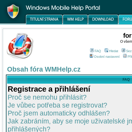
fo
O všem
FAQ
Hledat
Sez
Osobní nastavení
Při
Obsah fóra WMHelp.cz
FAQ
Registrace a přihlášení
Proč se nemohu přihlásit?
Je vůbec potřeba se registrovat?
Proč jsem automaticky odhlášen?
Jak zabráním, aby se moje uživatelské 
přihlášených?