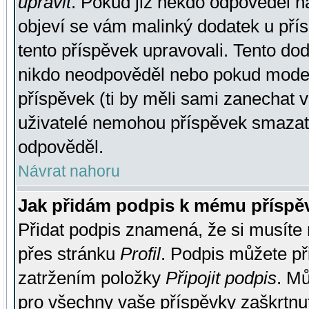
upravit
. Pokud již někdo odpověděl na
objeví se vám malinký dodatek u přísp
tento příspěvek upravovali. Tento do
nikdo neodpověděl nebo pokud moderá
příspěvek (ti by měli sami zanechat v
uživatelé nemohou příspěvek smazat,
odpověděl.
Návrat nahoru
Jak přidám podpis k mému příspě
Přidat podpis znamená, že si musíte n
přes stránku
Profil
. Podpis můžete p
zatržením položky
Připojit podpis
. Mů
pro všechny vaše příspěvky zaškrtnut