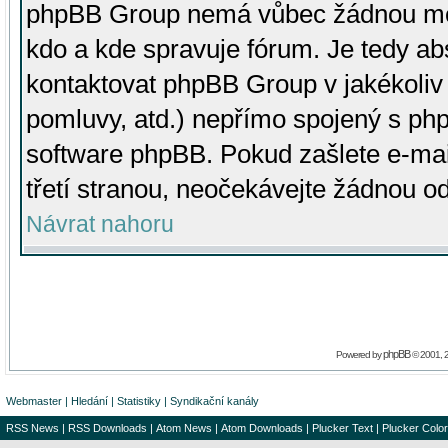
phpBB Group nemá vůbec žádnou moc 
kdo a kde spravuje fórum. Je tedy a
kontaktovat phpBB Group v jakékoliv p
pomluvy, atd.) nepřímo spojený s p
software phpBB. Pokud zašlete e-mai
třetí stranou, neočekávejte žádnou o
Návrat nahoru
phpBB
Powered by
© 2001, 
Webmaster
|
Hledání
|
Statistiky
|
Syndikační kanály
RSS News
|
RSS Downloads
|
Atom News
|
Atom Downloads
|
Plucker Text
|
Plucker Color