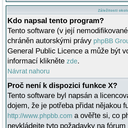
Záležitosti oko
Kdo napsal tento program?
Tento software (v její nemodifikované
chráněn autorskými právy
phpBB Gro
General Public Licence a může být vo
informací klikněte
.
zde
Návrat nahoru
Proč není k dispozici funkce X?
Tento software byl napsán a licenco
dojem, že je potřeba přidat nějakou f
a ověřte si, co 
http://www.phpbb.com
nevkládejte tyto požadavky na fóru