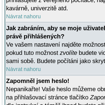
přihlašujete z veřejného počítače, na
kavárně, univerzitě atd.
Návrat nahoru
Jak zabráním, aby se moje uživate
právě přihlášených?
Ve vašem nastavení najděte možnos
pokud tuto možnost
zvolíte
budete vid
sami sobě. Budete počítáni jako skryt
Návrat nahoru
Zapomněl jsem heslo!
Nepanikařte! Vaše heslo můžeme obn
na přihlašovací stránce tlačítko
Zapom