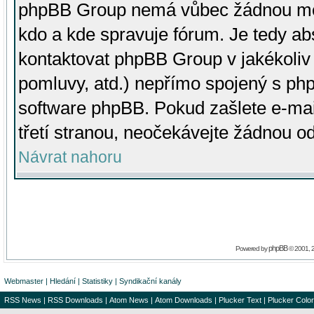
phpBB Group nemá vůbec žádnou moc 
kdo a kde spravuje fórum. Je tedy a
kontaktovat phpBB Group v jakékoliv p
pomluvy, atd.) nepřímo spojený s p
software phpBB. Pokud zašlete e-mai
třetí stranou, neočekávejte žádnou o
Návrat nahoru
phpBB
Powered by
© 2001, 
Webmaster
|
Hledání
|
Statistiky
|
Syndikační kanály
RSS News
|
RSS Downloads
|
Atom News
|
Atom Downloads
|
Plucker Text
|
Plucker Color