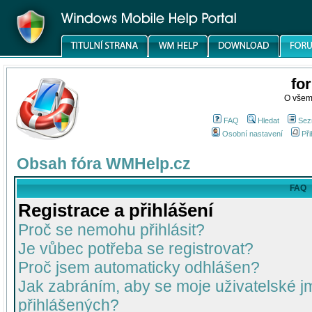
fo
O všem
FAQ
Hledat
Sez
Osobní nastavení
Při
Obsah fóra WMHelp.cz
FAQ
Registrace a přihlášení
Proč se nemohu přihlásit?
Je vůbec potřeba se registrovat?
Proč jsem automaticky odhlášen?
Jak zabráním, aby se moje uživatelské 
přihlášených?