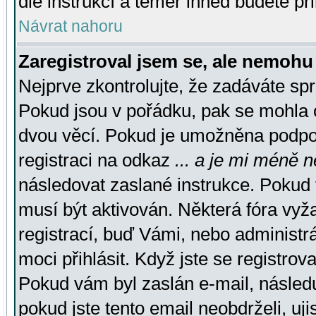
dle instrukcí a téměř ihned budete př
Návrat nahoru
Zaregistroval jsem se, ale nemohu 
Nejprve zkontrolujte, že zadáváte sp
Pokud jsou v pořádku, pak se mohla o
dvou věcí. Pokud je umožněna podpora
registraci na odkaz
... a je mi méně n
následovat zaslané instrukce. Pokud t
musí být aktivován. Některá fóra vyž
registrací, buď Vámi, nebo administr
moci přihlásit. Když jste se registrova
Pokud vám byl zaslán e-mail, násled
pokud jste tento email neobdrželi, uj