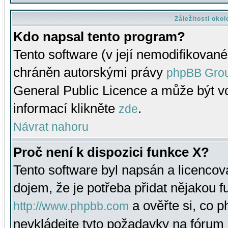
Záležitosti oko
Kdo napsal tento program?
Tento software (v její nemodifikované
chráněn autorskými právy
phpBB Gro
General Public Licence a může být vo
informací klikněte
.
zde
Návrat nahoru
Proč není k dispozici funkce X?
Tento software byl napsán a licenco
dojem, že je potřeba přidat nějakou f
a ověřte si, co 
http://www.phpbb.com
nevkládejte tyto požadavky na fóru