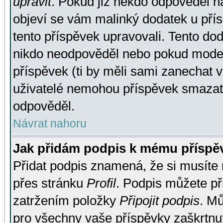
upravit
. Pokud již někdo odpověděl na
objeví se vám malinký dodatek u přísp
tento příspěvek upravovali. Tento do
nikdo neodpověděl nebo pokud moderá
příspěvek (ti by měli sami zanechat v
uživatelé nemohou příspěvek smazat,
odpověděl.
Návrat nahoru
Jak přidám podpis k mému příspě
Přidat podpis znamená, že si musíte n
přes stránku
Profil
. Podpis můžete p
zatržením položky
Připojit podpis
. Mů
pro všechny vaše příspěvky zaškrtnut