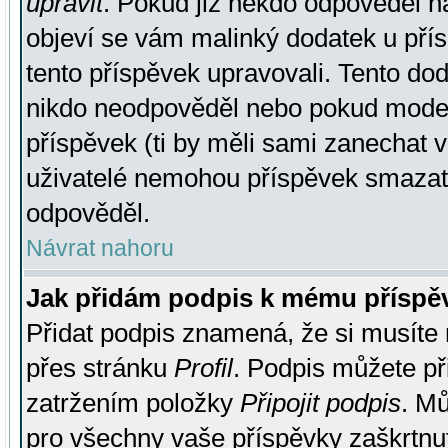
upravit
. Pokud již někdo odpověděl na
objeví se vám malinký dodatek u přísp
tento příspěvek upravovali. Tento do
nikdo neodpověděl nebo pokud moderá
příspěvek (ti by měli sami zanechat v
uživatelé nemohou příspěvek smazat,
odpověděl.
Návrat nahoru
Jak přidám podpis k mému příspě
Přidat podpis znamená, že si musíte n
přes stránku
Profil
. Podpis můžete p
zatržením položky
Připojit podpis
. Mů
pro všechny vaše příspěvky zaškrtnut