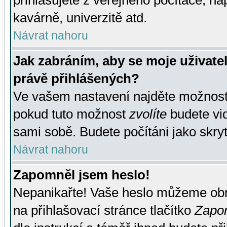
přihlašujete z veřejného počítače, na
kavárně, univerzitě atd.
Návrat nahoru
Jak zabráním, aby se moje uživate
právě přihlášených?
Ve vašem nastavení najděte možnos
pokud tuto možnost
zvolíte
budete vid
sami sobě. Budete počítáni jako skryt
Návrat nahoru
Zapomněl jsem heslo!
Nepanikařte! Vaše heslo můžeme obn
na přihlašovací stránce tlačítko
Zapom