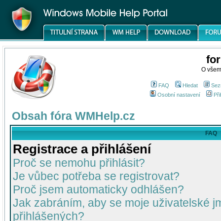
fo
O všem
FAQ
Hledat
Sez
Osobní nastavení
Při
Obsah fóra WMHelp.cz
FAQ
Registrace a přihlášení
Proč se nemohu přihlásit?
Je vůbec potřeba se registrovat?
Proč jsem automaticky odhlášen?
Jak zabráním, aby se moje uživatelské 
přihlášených?