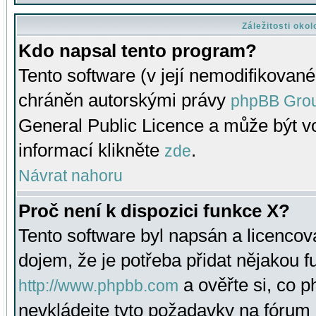
Záležitosti oko
Kdo napsal tento program?
Tento software (v její nemodifikované
chráněn autorskými právy
phpBB Gro
General Public Licence a může být vo
informací klikněte
.
zde
Návrat nahoru
Proč není k dispozici funkce X?
Tento software byl napsán a licenco
dojem, že je potřeba přidat nějakou f
a ověřte si, co 
http://www.phpbb.com
nevkládejte tyto požadavky na fóru