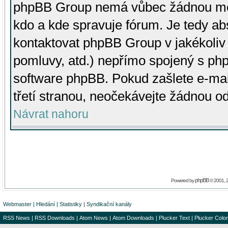
phpBB Group nemá vůbec žádnou moc 
kdo a kde spravuje fórum. Je tedy a
kontaktovat phpBB Group v jakékoliv p
pomluvy, atd.) nepřímo spojený s p
software phpBB. Pokud zašlete e-mai
třetí stranou, neočekávejte žádnou o
Návrat nahoru
phpBB
Powered by
© 2001, 
Webmaster
|
Hledání
|
Statistiky
|
Syndikační kanály
RSS News
|
RSS Downloads
|
Atom News
|
Atom Downloads
|
Plucker Text
|
Plucker Color