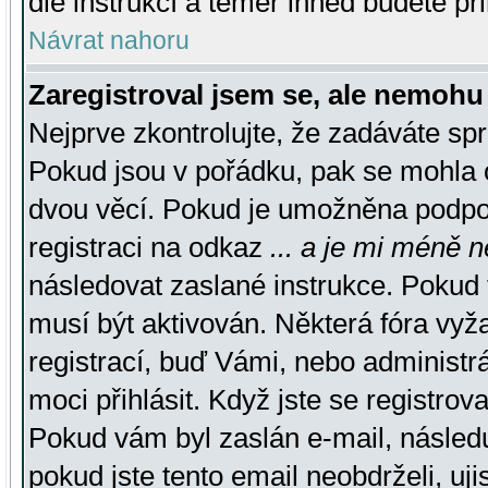
dle instrukcí a téměř ihned budete př
Návrat nahoru
Zaregistroval jsem se, ale nemohu 
Nejprve zkontrolujte, že zadáváte sp
Pokud jsou v pořádku, pak se mohla o
dvou věcí. Pokud je umožněna podpora
registraci na odkaz
... a je mi méně n
následovat zaslané instrukce. Pokud t
musí být aktivován. Některá fóra vyž
registrací, buď Vámi, nebo administr
moci přihlásit. Když jste se registrova
Pokud vám byl zaslán e-mail, násled
pokud jste tento email neobdrželi, uj