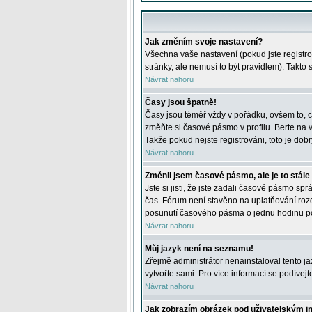
Jak změním svoje nastavení?
Všechna vaše nastavení (pokud jste registro
stránky, ale nemusí to být pravidlem). Takto
Návrat nahoru
Časy jsou špatně!
Časy jsou téměř vždy v pořádku, ovšem to, c
změňte si časové pásmo v profilu. Berte na
Takže pokud nejste registrováni, toto je dobr
Návrat nahoru
Změnil jsem časové pásmo, ale je to stále
Jste si jisti, že jste zadali časové pásmo sp
čas. Fórum není stavěno na uplatňování roz
posunutí časového pásma o jednu hodinu po 
Návrat nahoru
Můj jazyk není na seznamu!
Zřejmě administrátor nenainstaloval tento jaz
vytvořte sami. Pro více informací se podívej
Návrat nahoru
Jak zobrazím obrázek pod uživatelským 