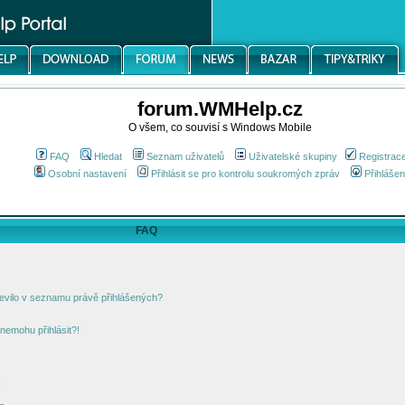
forum.WMHelp.cz
O všem, co souvisí s Windows Mobile
FAQ
Hledat
Seznam uživatelů
Uživatelské skupiny
Registrac
Osobní nastavení
Přihlásit se pro kontrolu soukromých zpráv
Přihlášen
FAQ
jevilo v seznamu právě přihlášených?
nemohu přihlásit?!
!