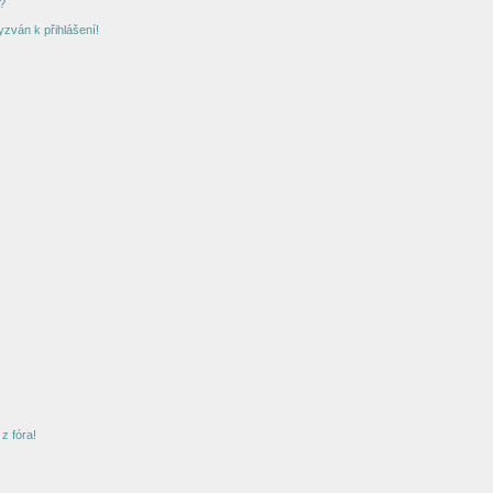
?
yzván k přihlášení!
z fóra!