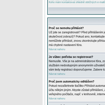
Koho mám kontaktovat ohledně obtížných e-mailů 
Proč se nemohu přihlásit?
Už jste se zaregistrovali? Před přihlášením 
skutečnost zobrazí)? Pokud ano, kontaktujte a
nemůžete přihlásit, znovu zkontrolujte přih
má chybné nastavení fóra.
Návrat nahoru
Je vůbec potřeba se registrovat?
Nemusíte. Vše je na administrátorovi fóra, z
službám nedostupným anonymním uživatelům, j
vám tedy registraci doporučujeme. Zabere to 
Návrat nahoru
Proč jsem automaticky odhlášen?
Pokud nezaškrtnete tlačítko
Přihlásit automat
účtu někým jiným. Abyste zůstali přihlášeni,
veřejného počítače, např. v knihovně, intern
Návrat nahoru