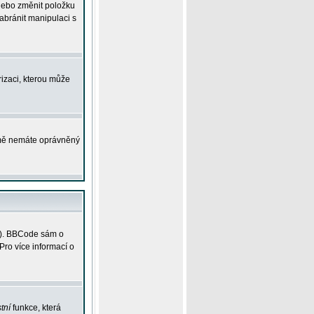
 nebo změnit položku
abránit manipulaci s
rizaci, kterou může
ejmě nemáte oprávněný
ky). BBCode sám o
Pro více informací o
tní
funkce, která