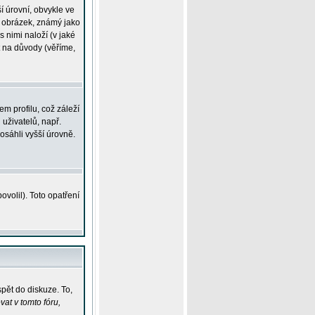
í úrovní, obvykle ve
ší obrázek, známý jako
s nimi naloží (v jaké
t na důvody (věříme,
m profilu, což záleží
 uživatelů, např.
osáhli vyšší úrovně.
volil). Toto opatření
pět do diskuze. To,
at v tomto fóru,