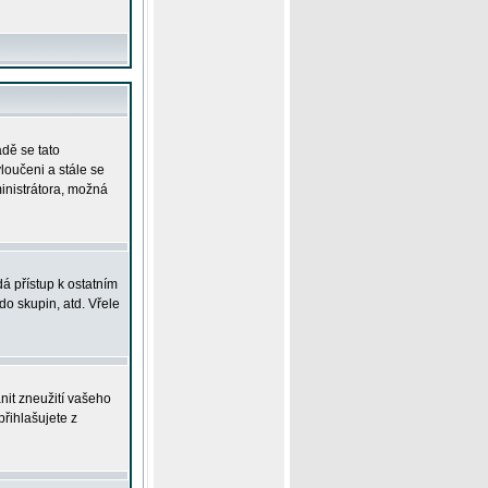
adě se tato
yloučeni a stále se
ministrátora, možná
á přístup k ostatním
o skupin, atd. Vřele
nit zneužití vašeho
přihlašujete z