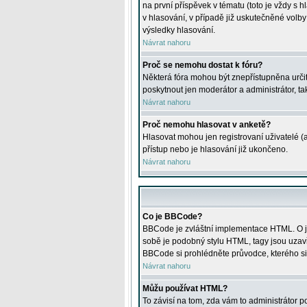
na první příspěvek v tématu (toto je vždy 
v hlasování, v případě již uskutečněné volb
výsledky hlasování.
Návrat nahoru
Proč se nemohu dostat k fóru?
Některá fóra mohou být znepřístupněna určitý
poskytnout jen moderátor a administrátor, tak
Návrat nahoru
Proč nemohu hlasovat v anketě?
Hlasovat mohou jen registrovaní uživatelé (
přístup nebo je hlasování již ukončeno.
Návrat nahoru
Co je BBCode?
BBCode je zvláštní implementace HTML. O je
sobě je podobný stylu HTML, tagy jsou uzavřen
BBCode si prohlédněte průvodce, kterého si
Návrat nahoru
Můžu používat HTML?
To závisí na tom, zda vám to administrátor po