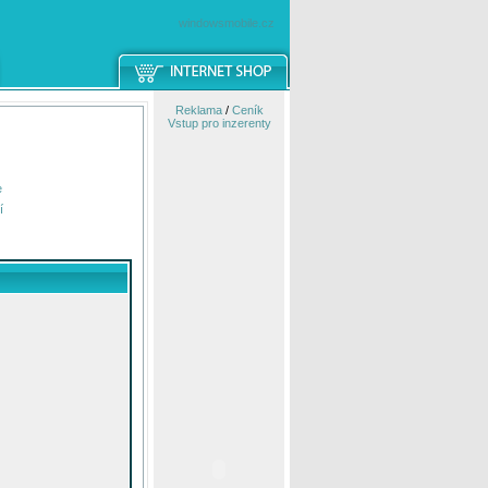
windowsmobile.cz
Reklama
/
Ceník
Vstup pro inzerenty
e
í