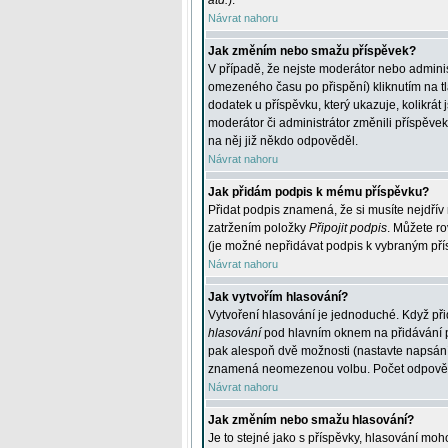
atd.
).
Návrat nahoru
Jak změním nebo smažu příspěvek?
V případě, že nejste moderátor nebo adminis
omezeného času po přispění) kliknutím na t
dodatek u příspěvku, který ukazuje, kolikrá
moderátor či administrátor změnili příspěve
na něj již někdo odpověděl.
Návrat nahoru
Jak přidám podpis k mému příspěvku?
Přidat podpis znamená, že si musíte nejdřív 
zatržením položky
Připojit podpis
. Můžete ro
(je možné nepřidávat podpis k vybraným pří
Návrat nahoru
Jak vytvořím hlasování?
Vytvoření hlasování je jednoduché. Když při
hlasování
pod hlavním oknem na přidávání př
pak alespoň dvě možnosti (nastavte napsán
znamená neomezenou volbu. Počet odpovědí, 
Návrat nahoru
Jak změním nebo smažu hlasování?
Je to stejné jako s příspěvky, hlasování m