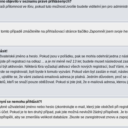
éno objevilo v seznamu právě přihlášených?
vaši přítomnost ve fóru
, pokud tuto možnost
zvolíte
budete viditelní jen pro administ
tomto případě zmáčkněte na přihlašovací stránce tlačítko
Zapomněl jsem svoje he
ásit!
živatelské jméno a heslo. Pokud jsou v pořádku, pak se mohla odehrát jedna z násl
ste při registraci na odkaz
... a je mi méně než 13 let
, budete muset následovat zas
í být aktivován. Některá fóra vyžadují aktivaci všech nových registrací, buď Vámi,
jste se registrovali, byli byste k tomuto vyzváni. Pokud vám byl zaslán e-mail, násle
, ujistěte se, že vámi zadaná emailová adresa je platná. Jedním důvodem, proč se 
elů, kteří se snaží pouze obtěžovat. Pokud si jste jisti, že e-mailová adresa, kterou j
nyní se nemohu přihlásit?!
né uživatelské jméno nebo heslo (zkontrolujte e-mail, který jste obdrželi při regis
čet. Pokud je to ten druhý případ, pak jste možná nevložili žádný příspěvek. Je to
nepřispěli, aby se zmenšila velikost databáze. Zkuste se zaregistrovat znovu a zapoj