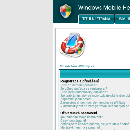
Obsah fóra WMHelp.cz
Registrace a přihlášení
Proč se nemohu přihlásit?
Je vůbec potřeba se registrovat?
Proč jsem automaticky odhlášen?
Jak zabráním, aby se moje uživatelské jméno ob
Zapomněl jsem heslo!
Zaregistroval jsem se, ale nemohu se přihlásit!
V minulosti jsem se zaregistroval, ovšem nyní se 
Uživatelská nastavení
Jak změním svoje nastavení?
Časy jsou špatně!
Změnil jsem časové pásmo, ale je to stále špatně
Můj jazyk není na seznamu!