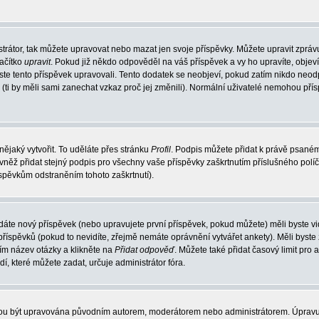
trátor, tak můžete upravovat nebo mazat jen svoje příspěvky. Můžete upravit zpráv
lačítko
upravit
. Pokud již někdo odpověděl na váš příspěvek a vy ho upravíte, objev
t jste tento příspěvek upravovali. Tento dodatek se neobjeví, pokud zatím nikdo ne
k (ti by měli sami zanechat vzkaz proč jej změnili). Normální uživatelé nemohou př
nějaký vytvořit. To uděláte přes stránku
Profil
. Podpis můžete přidat k právě psané
vněž přidat stejný podpis pro všechny vaše příspěvky zaškrtnutím příslušného políč
spěvkům odstraněním tohoto zaškrtnutí).
dáte nový příspěvek (nebo upravujete první příspěvek, pokud můžete) měli byste vid
íspěvků (pokud to nevidíte, zřejmě nemáte oprávnění vytvářet ankety). Měli byste
ím název otázky a klikněte na
Přidat odpověď
. Můžete také přidat časový limit pro 
které můžete zadat, určuje administrátor fóra.
ohou být upravována původním autorem, moderátorem nebo administrátorem. Úpravu 