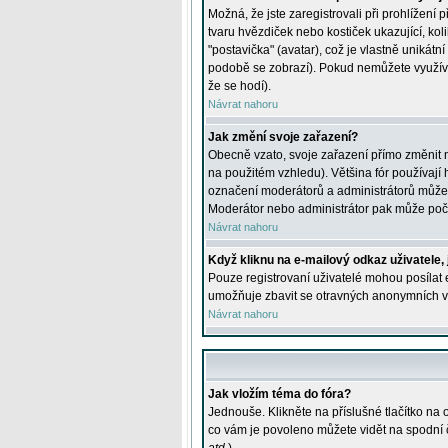
Možná, že jste zaregistrovali při prohlížení
tvaru hvězdiček nebo kostiček ukazující, kol
"postavička" (avatar), což je vlastně unikátn
podobě se zobrazí). Pokud nemůžete využívat 
že se hodí).
Návrat nahoru
Jak změní svoje zařazení?
Obecně vzato, svoje zařazení přímo změnit 
na použitém vzhledu). Většina fór používají h
označení moderátorů a administrátorů může m
Moderátor nebo administrátor pak může počet
Návrat nahoru
Když kliknu na e-mailový odkaz uživatele,
Pouze registrovaní uživatelé mohou posílat e
umožňuje zbavit se otravných anonymních vzk
Návrat nahoru
Jak vložím téma do fóra?
Jednouše. Klikněte na příslušné tlačítko na
co vám je povoleno můžete vidět na spodní 