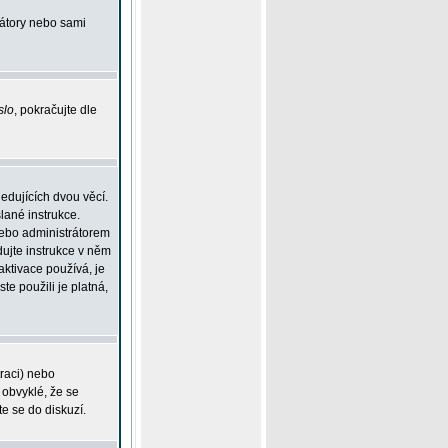
rátory nebo sami
slo
, pokračujte dle
edujících dvou věcí.
lané instrukce.
 nebo administrátorem
dujte instrukce v něm
aktivace používá, je
ste použili je platná,
traci) nebo
 obvyklé, že se
te se do diskuzí.