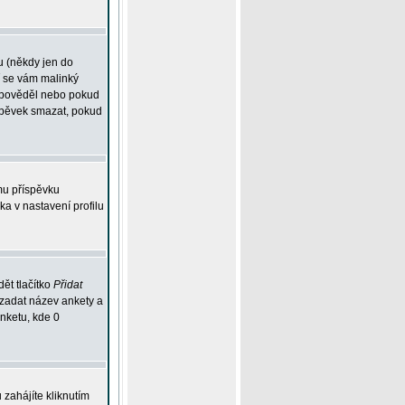
u (někdy jen do
í se vám malinký
odpověděl nebo pokud
íspěvek smazat, pokud
mu příspěvku
ka v nastavení profilu
ět tlačítko
Přidat
 zadat název ankety a
anketu, kde 0
zahájíte kliknutím