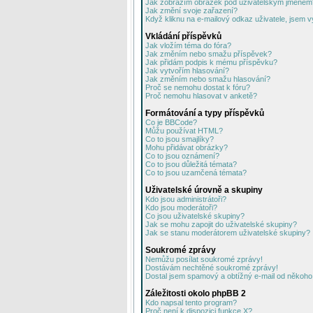
Jak zobrazím obrázek pod uživatelským jménem
Jak změní svoje zařazení?
Když kliknu na e-mailový odkaz uživatele, jsem v
Vkládání příspěvků
Jak vložím téma do fóra?
Jak změním nebo smažu příspěvek?
Jak přidám podpis k mému příspěvku?
Jak vytvořím hlasování?
Jak změním nebo smažu hlasování?
Proč se nemohu dostat k fóru?
Proč nemohu hlasovat v anketě?
Formátování a typy příspěvků
Co je BBCode?
Můžu používat HTML?
Co to jsou smajlíky?
Mohu přidávat obrázky?
Co to jsou oznámení?
Co to jsou důležitá témata?
Co to jsou uzamčená témata?
Uživatelské úrovně a skupiny
Kdo jsou administrátoři?
Kdo jsou moderátoři?
Co jsou uživatelské skupiny?
Jak se mohu zapojit do uživatelské skupiny?
Jak se stanu moderátorem uživatelské skupiny?
Soukromé zprávy
Nemůžu posílat soukromé zprávy!
Dostávám nechtěné soukromé zprávy!
Dostal jsem spamový a obtížný e-mail od někoho 
Záležitosti okolo phpBB 2
Kdo napsal tento program?
Proč není k dispozici funkce X?