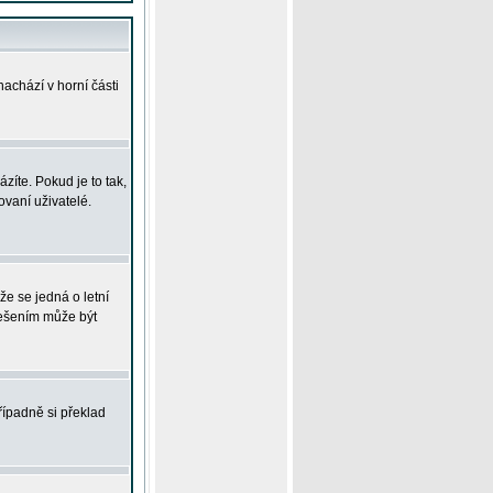
achází v horní části
íte. Pokud je to tak,
vaní uživatelé.
že se jedná o letní
Řešením může být
řípadně si překlad