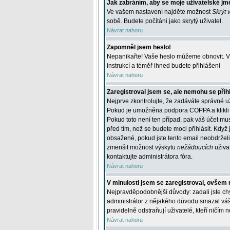
Jak zabráním, aby se moje uživatelské jm
Ve vašem nastavení najděte možnost
Skrýt 
sobě. Budete počítáni jako skrytý uživatel.
Návrat nahoru
Zapomněl jsem heslo!
Nepanikařte! Vaše heslo můžeme obnovit. V 
instrukcí a téměř ihned budete přihlášeni
Návrat nahoru
Zaregistroval jsem se, ale nemohu se přihl
Nejprve zkontrolujte, že zadáváte správné u
Pokud je umožněna podpora COPPA a klikli j
Pokud toto není ten případ, pak váš účet mus
před tím, než se budete moci přihlásit. Když 
obsažené, pokud jste tento email neobdrželi
zmenšit možnost výskytu
nežádoucích
uživat
kontaktujte administrátora fóra.
Návrat nahoru
V minulosti jsem se zaregistroval, ovšem 
Nejpravděpodobnější důvody: zadali jste chyb
administrátor z nějakého důvodu smazal váš ú
pravidelně odstraňují uživatelé, kteří ničím 
Návrat nahoru