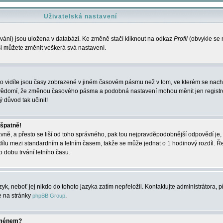
Uživatelská nastavení
váni) jsou uložena v databázi. Ke změně stačí kliknout na odkaz
Profil
(obvykle se n
 si můžete změnit veškerá svá nastavení.
o vidíte jsou časy zobrazené v jiném časovém pásmu než v tom, ve kterém se nacház
 vědomí, že změnou časového pásma a podobná nastavení mohou měnit jen registro
ý důvod tak učinit!
 špatně!
rávně, a přesto se liší od toho správného, pak tou nejpravděpodobnější odpovědí je, 
dílu mezi standardním a letním časem, takže se může jednat o 1 hodinový rozdíl. 
dobu trvání letního času.
yk, neboť jej nikdo do tohoto jazyka zatím nepřeložil. Kontaktujte administrátora, p
te na stránky
.
phpBB Group
jménem?