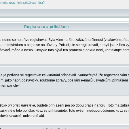
nebo právních záležitostí fóra?
Registrace a přihlášení
je nutné se nejdříve registrovat. Byla vám na fóru zakázána činnost (v takovém příp
dministrátora a ptejte se na důvody. Pokud jste se registrovali, nebyli jste z fóra v
lašovací jméno a heslo. Obvykle toto bývá ten problém a pokud není, kontaktujte ad
da je potřeba se registrovat ke vkládání příspěvků. Samozřejmě, že registrace vám d
ako např. postavičky, soukromé zprávy, posílání e-mailů uživatelům, přihlášení d
jen pár chvil.
icky při příští návštěvě
, budete přihlášeni jen po dobu práce na fóru. Toto má zabrá
 zaškrtněte toto políčko, když se přihlašujete. Toto ovšem nedoporučujeme, když se 
etové kavárně, univerzitě atd.