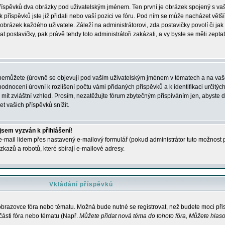
 příspěvků dva obrázky pod uživatelským jménem. Ten první je obrázek spojený s vaš
ik příspěvků jste již přidali nebo vaší pozici ve fóru. Pod ním se může nacházet vět
í obrázek každého uživatele. Záleží na administrátorovi, zda postavičky povolí či jak 
postavičky, pak právě tehdy toto administrátoři zakázali, a vy byste se měli zepta
nemůžete (úrovně se objevují pod vaším uživatelským jménem v tématech a na vaše
odnocení úrovní k rozlišení počtu vámi přidaných příspěvků a k identifikaci určitých
ít zvláštní vzhled. Prosím, nezatěžujte fórum zbytečným přispíváním jen, abyste d
 vašich příspěvků snížit.
 jsem vyzván k přihlášení!
-mail lidem přes nastavený e-mailový formulář (pokud administrátor tuto možnost po
azů a robotů, které sbírají e-mailové adresy.
Vkládání příspěvků
 obrazovce fóra nebo tématu. Možná bude nutné se registrovat, než budete moci přis
části fóra nebo tématu (Např.
Můžete přidat nová téma do tohoto fóra, Můžete hlasov