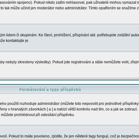
s hlasováním spojeno). Pokud nikdo zatím nehlasoval, pak uživatelé mohou vymazat
y to tak může učinit jen moderátor nebo administrátor. Tímto opatřením se snažíme z
m lidem či skupinám. Ke čtení, prohlížení, přispívání atd. potřebujete zvláštní auto
že kontaktujte je.
aby nebyly zkresleny výsledky). Pokud jste registrováni a stále nemůžete volit, zř
Formátování a typy příspěvků
ho použití rozhoduje administrátor (můžete toto nepovolit pro jednotlivé příspěv
y v hranatých závorkách [ a ] a nabízí větší kontrolu nad tím, co a jak se zobrazí. 
 můžete prohlédnout při odesílání příspěvku.
volí. Pokud to máte povoleno, zjistíte, že jen některé tagy fungují, což je
bezpečnos