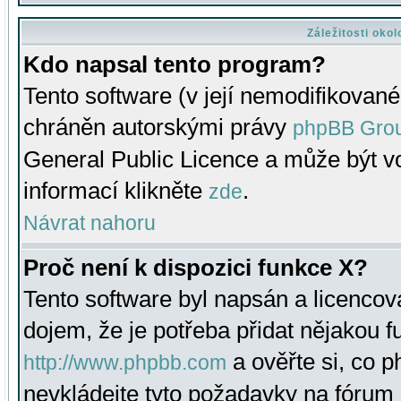
Záležitosti oko
Kdo napsal tento program?
Tento software (v její nemodifikované
chráněn autorskými právy
phpBB Gro
General Public Licence a může být vo
informací klikněte
.
zde
Návrat nahoru
Proč není k dispozici funkce X?
Tento software byl napsán a licenco
dojem, že je potřeba přidat nějakou f
a ověřte si, co 
http://www.phpbb.com
nevkládejte tyto požadavky na fóru