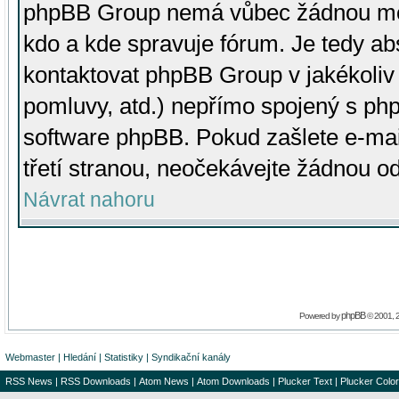
phpBB Group nemá vůbec žádnou moc 
kdo a kde spravuje fórum. Je tedy a
kontaktovat phpBB Group v jakékoliv p
pomluvy, atd.) nepřímo spojený s p
software phpBB. Pokud zašlete e-mai
třetí stranou, neočekávejte žádnou o
Návrat nahoru
phpBB
Powered by
© 2001, 
Webmaster
|
Hledání
|
Statistiky
|
Syndikační kanály
RSS News
|
RSS Downloads
|
Atom News
|
Atom Downloads
|
Plucker Text
|
Plucker Color