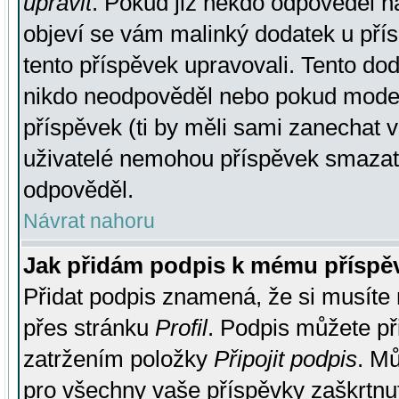
upravit
. Pokud již někdo odpověděl na
objeví se vám malinký dodatek u přísp
tento příspěvek upravovali. Tento do
nikdo neodpověděl nebo pokud moderá
příspěvek (ti by měli sami zanechat v
uživatelé nemohou příspěvek smazat,
odpověděl.
Návrat nahoru
Jak přidám podpis k mému příspě
Přidat podpis znamená, že si musíte n
přes stránku
Profil
. Podpis můžete p
zatržením položky
Připojit podpis
. Mů
pro všechny vaše příspěvky zaškrtnut