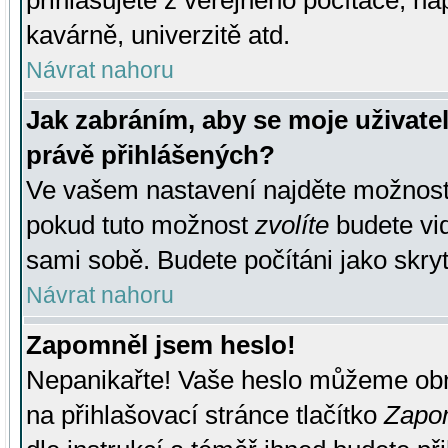
přihlašujete z veřejného počítače, na
kavárně, univerzitě atd.
Návrat nahoru
Jak zabráním, aby se moje uživate
právě přihlášených?
Ve vašem nastavení najděte možnos
pokud tuto možnost
zvolíte
budete vid
sami sobě. Budete počítáni jako skryt
Návrat nahoru
Zapomněl jsem heslo!
Nepanikařte! Vaše heslo můžeme obn
na přihlašovací stránce tlačítko
Zapom