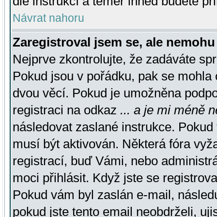
dle instrukcí a téměř ihned budete př
Návrat nahoru
Zaregistroval jsem se, ale nemohu 
Nejprve zkontrolujte, že zadáváte sp
Pokud jsou v pořádku, pak se mohla o
dvou věcí. Pokud je umožněna podpora
registraci na odkaz
... a je mi méně n
následovat zaslané instrukce. Pokud t
musí být aktivován. Některá fóra vyž
registrací, buď Vámi, nebo administr
moci přihlásit. Když jste se registrova
Pokud vám byl zaslán e-mail, násled
pokud jste tento email neobdrželi, uj