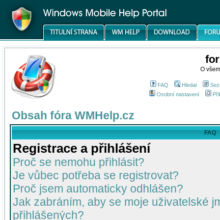
fo
O všem
FAQ
Hledat
Sez
Osobní nastavení
Při
Obsah fóra WMHelp.cz
FAQ
Registrace a přihlášení
Proč se nemohu přihlásit?
Je vůbec potřeba se registrovat?
Proč jsem automaticky odhlášen?
Jak zabráním, aby se moje uživatelské 
přihlášených?