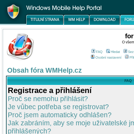
fo
O všem
FAQ
Hledat
Sez
Osobní nastavení
Při
Obsah fóra WMHelp.cz
FAQ
Registrace a přihlášení
Proč se nemohu přihlásit?
Je vůbec potřeba se registrovat?
Proč jsem automaticky odhlášen?
Jak zabráním, aby se moje uživatelské 
přihlášených?