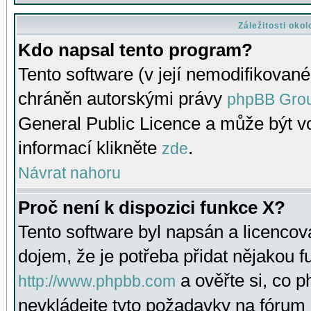
Záležitosti oko
Kdo napsal tento program?
Tento software (v její nemodifikované
chráněn autorskými právy
phpBB Gro
General Public Licence a může být vo
informací klikněte
.
zde
Návrat nahoru
Proč není k dispozici funkce X?
Tento software byl napsán a licenco
dojem, že je potřeba přidat nějakou f
a ověřte si, co 
http://www.phpbb.com
nevkládejte tyto požadavky na fóru