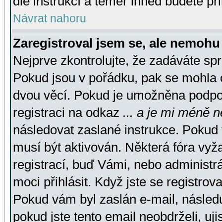
dle instrukcí a téměř ihned budete př
Návrat nahoru
Zaregistroval jsem se, ale nemohu 
Nejprve zkontrolujte, že zadáváte sp
Pokud jsou v pořádku, pak se mohla o
dvou věcí. Pokud je umožněna podpora
registraci na odkaz
... a je mi méně n
následovat zaslané instrukce. Pokud t
musí být aktivován. Některá fóra vyž
registrací, buď Vámi, nebo administr
moci přihlásit. Když jste se registrova
Pokud vám byl zaslán e-mail, násled
pokud jste tento email neobdrželi, uj