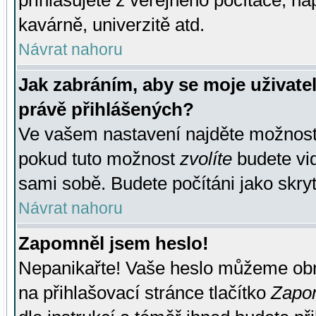
přihlašujete z veřejného počítače, na
kavárně, univerzitě atd.
Návrat nahoru
Jak zabráním, aby se moje uživate
právě přihlášených?
Ve vašem nastavení najděte možnos
pokud tuto možnost
zvolíte
budete vid
sami sobě. Budete počítáni jako skryt
Návrat nahoru
Zapomněl jsem heslo!
Nepanikařte! Vaše heslo můžeme obn
na přihlašovací stránce tlačítko
Zapom