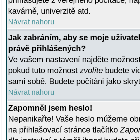
přihlašujete z veřejného počítače, na
kavárně, univerzitě atd.
Návrat nahoru
Jak zabráním, aby se moje uživate
právě přihlášených?
Ve vašem nastavení najděte možnos
pokud tuto možnost
zvolíte
budete vid
sami sobě. Budete počítáni jako skryt
Návrat nahoru
Zapomněl jsem heslo!
Nepanikařte! Vaše heslo můžeme obn
na přihlašovací stránce tlačítko
Zapom