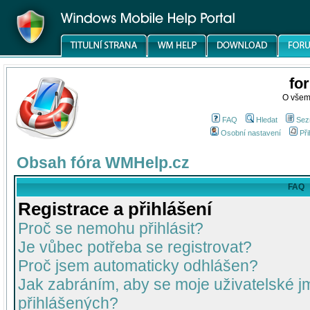
fo
O všem
FAQ
Hledat
Sez
Osobní nastavení
Při
Obsah fóra WMHelp.cz
FAQ
Registrace a přihlášení
Proč se nemohu přihlásit?
Je vůbec potřeba se registrovat?
Proč jsem automaticky odhlášen?
Jak zabráním, aby se moje uživatelské 
přihlášených?