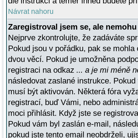
dle instrukcí a téměř ihned budete př
Návrat nahoru
Zaregistroval jsem se, ale nemohu 
Nejprve zkontrolujte, že zadáváte sp
Pokud jsou v pořádku, pak se mohla o
dvou věcí. Pokud je umožněna podpora
registraci na odkaz
... a je mi méně n
následovat zaslané instrukce. Pokud t
musí být aktivován. Některá fóra vyž
registrací, buď Vámi, nebo administr
moci přihlásit. Když jste se registrova
Pokud vám byl zaslán e-mail, násled
pokud jste tento email neobdrželi, uj