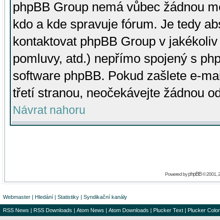
phpBB Group nemá vůbec žádnou moc 
kdo a kde spravuje fórum. Je tedy a
kontaktovat phpBB Group v jakékoliv p
pomluvy, atd.) nepřímo spojený s p
software phpBB. Pokud zašlete e-mai
třetí stranou, neočekávejte žádnou o
Návrat nahoru
phpBB
Powered by
© 2001, 
Webmaster
|
Hledání
|
Statistiky
|
Syndikační kanály
RSS News
|
RSS Downloads
|
Atom News
|
Atom Downloads
|
Plucker Text
|
Plucker Color