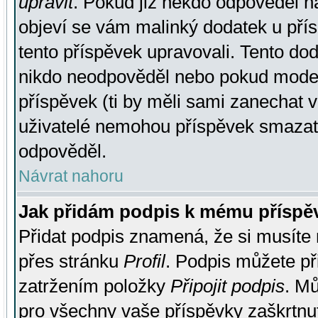
upravit
. Pokud již někdo odpověděl na
objeví se vám malinký dodatek u přísp
tento příspěvek upravovali. Tento do
nikdo neodpověděl nebo pokud moderá
příspěvek (ti by měli sami zanechat v
uživatelé nemohou příspěvek smazat,
odpověděl.
Návrat nahoru
Jak přidám podpis k mému příspě
Přidat podpis znamená, že si musíte n
přes stránku
Profil
. Podpis můžete p
zatržením položky
Připojit podpis
. Mů
pro všechny vaše příspěvky zaškrtnut