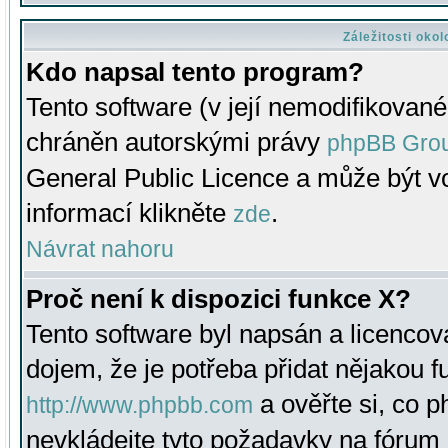
Záležitosti oko
Kdo napsal tento program?
Tento software (v její nemodifikované
chráněn autorskými právy
phpBB Gro
General Public Licence a může být vo
informací klikněte
.
zde
Návrat nahoru
Proč není k dispozici funkce X?
Tento software byl napsán a licenco
dojem, že je potřeba přidat nějakou f
a ověřte si, co 
http://www.phpbb.com
nevkládejte tyto požadavky na fóru