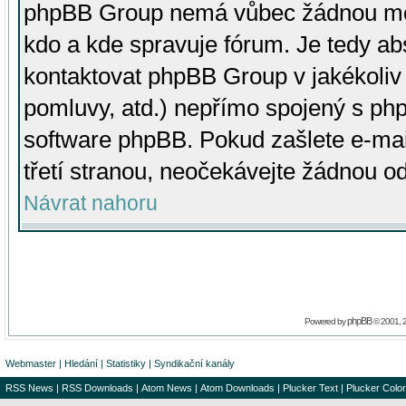
phpBB Group nemá vůbec žádnou moc 
kdo a kde spravuje fórum. Je tedy a
kontaktovat phpBB Group v jakékoliv p
pomluvy, atd.) nepřímo spojený s p
software phpBB. Pokud zašlete e-mai
třetí stranou, neočekávejte žádnou o
Návrat nahoru
phpBB
Powered by
© 2001, 
Webmaster
|
Hledání
|
Statistiky
|
Syndikační kanály
RSS News
|
RSS Downloads
|
Atom News
|
Atom Downloads
|
Plucker Text
|
Plucker Color