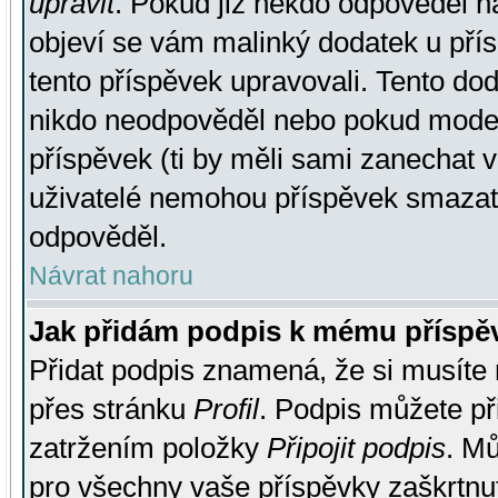
upravit
. Pokud již někdo odpověděl na
objeví se vám malinký dodatek u přísp
tento příspěvek upravovali. Tento do
nikdo neodpověděl nebo pokud moderá
příspěvek (ti by měli sami zanechat v
uživatelé nemohou příspěvek smazat,
odpověděl.
Návrat nahoru
Jak přidám podpis k mému příspě
Přidat podpis znamená, že si musíte n
přes stránku
Profil
. Podpis můžete p
zatržením položky
Připojit podpis
. Mů
pro všechny vaše příspěvky zaškrtnut