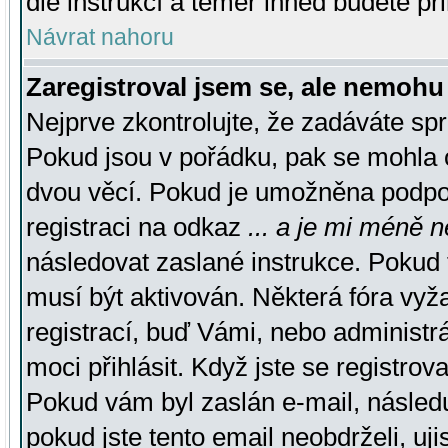
dle instrukcí a téměř ihned budete př
Návrat nahoru
Zaregistroval jsem se, ale nemohu 
Nejprve zkontrolujte, že zadáváte sp
Pokud jsou v pořádku, pak se mohla o
dvou věcí. Pokud je umožněna podpora
registraci na odkaz
... a je mi méně n
následovat zaslané instrukce. Pokud t
musí být aktivován. Některá fóra vyž
registrací, buď Vámi, nebo administr
moci přihlásit. Když jste se registrova
Pokud vám byl zaslán e-mail, násled
pokud jste tento email neobdrželi, uj