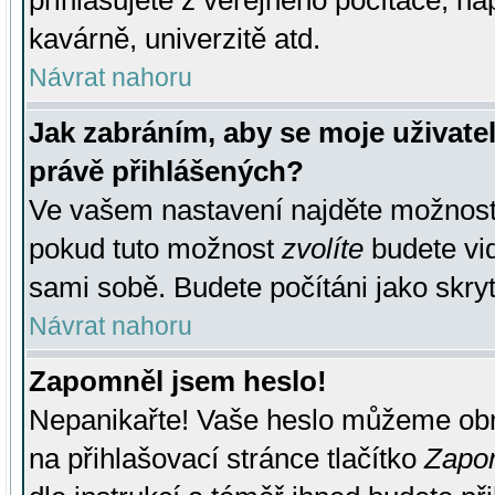
přihlašujete z veřejného počítače, na
kavárně, univerzitě atd.
Návrat nahoru
Jak zabráním, aby se moje uživate
právě přihlášených?
Ve vašem nastavení najděte možnos
pokud tuto možnost
zvolíte
budete vid
sami sobě. Budete počítáni jako skryt
Návrat nahoru
Zapomněl jsem heslo!
Nepanikařte! Vaše heslo můžeme obn
na přihlašovací stránce tlačítko
Zapom