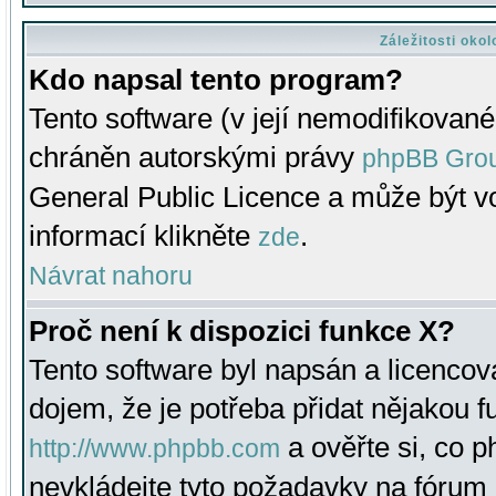
Záležitosti oko
Kdo napsal tento program?
Tento software (v její nemodifikované
chráněn autorskými právy
phpBB Gro
General Public Licence a může být vo
informací klikněte
.
zde
Návrat nahoru
Proč není k dispozici funkce X?
Tento software byl napsán a licenco
dojem, že je potřeba přidat nějakou f
a ověřte si, co 
http://www.phpbb.com
nevkládejte tyto požadavky na fóru