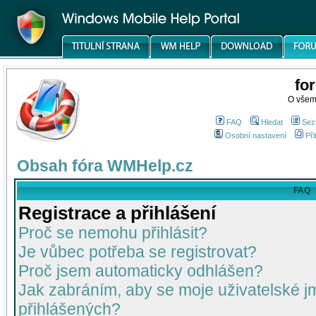
fo
O všem
FAQ
Hledat
Sez
Osobní nastavení
Při
Obsah fóra WMHelp.cz
FAQ
Registrace a přihlášení
Proč se nemohu přihlásit?
Je vůbec potřeba se registrovat?
Proč jsem automaticky odhlášen?
Jak zabráním, aby se moje uživatelské 
přihlášených?