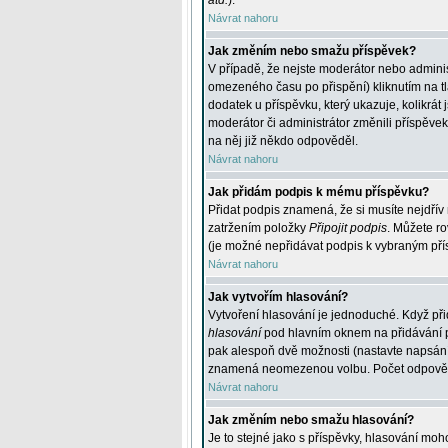
atd.
).
Návrat nahoru
Jak změním nebo smažu příspěvek?
V případě, že nejste moderátor nebo adminis
omezeného času po přispění) kliknutím na t
dodatek u příspěvku, který ukazuje, kolikrá
moderátor či administrátor změnili příspěve
na něj již někdo odpověděl.
Návrat nahoru
Jak přidám podpis k mému příspěvku?
Přidat podpis znamená, že si musíte nejdřív 
zatržením položky
Připojit podpis
. Můžete ro
(je možné nepřidávat podpis k vybraným pří
Návrat nahoru
Jak vytvořím hlasování?
Vytvoření hlasování je jednoduché. Když při
hlasování
pod hlavním oknem na přidávání př
pak alespoň dvě možnosti (nastavte napsán
znamená neomezenou volbu. Počet odpovědí, 
Návrat nahoru
Jak změním nebo smažu hlasování?
Je to stejné jako s příspěvky, hlasování m