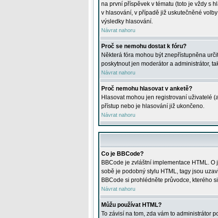
na první příspěvek v tématu (toto je vždy 
v hlasování, v případě již uskutečněné volb
výsledky hlasování.
Návrat nahoru
Proč se nemohu dostat k fóru?
Některá fóra mohou být znepřístupněna určitý
poskytnout jen moderátor a administrátor, tak
Návrat nahoru
Proč nemohu hlasovat v anketě?
Hlasovat mohou jen registrovaní uživatelé (
přístup nebo je hlasování již ukončeno.
Návrat nahoru
Co je BBCode?
BBCode je zvláštní implementace HTML. O je
sobě je podobný stylu HTML, tagy jsou uzavřen
BBCode si prohlédněte průvodce, kterého si
Návrat nahoru
Můžu používat HTML?
To závisí na tom, zda vám to administrátor po