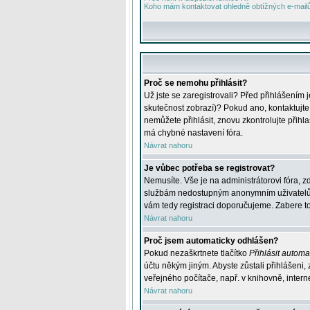
Koho mám kontaktovat ohledně obtížných e-mailů 
Proč se nemohu přihlásit?
Už jste se zaregistrovali? Před přihlášením 
skutečnost zobrazí)? Pokud ano, kontaktujte a
nemůžete přihlásit, znovu zkontrolujte přih
má chybné nastavení fóra.
Návrat nahoru
Je vůbec potřeba se registrovat?
Nemusíte. Vše je na administrátorovi fóra, z
službám nedostupným anonymním uživatelům, j
vám tedy registraci doporučujeme. Zabere to 
Návrat nahoru
Proč jsem automaticky odhlášen?
Pokud nezaškrtnete tlačítko
Přihlásit automat
účtu někým jiným. Abyste zůstali přihlášeni,
veřejného počítače, např. v knihovně, intern
Návrat nahoru