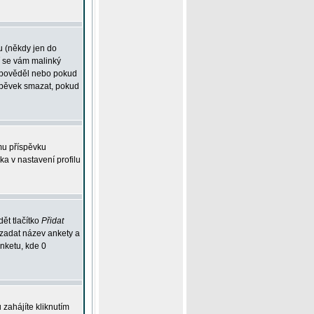
u (někdy jen do
í se vám malinký
odpověděl nebo pokud
íspěvek smazat, pokud
mu příspěvku
ka v nastavení profilu
ět tlačítko
Přidat
 zadat název ankety a
anketu, kde 0
zahájíte kliknutím