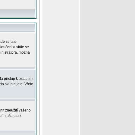
adě se tato
yloučeni a stále se
ministrátora, možná
á přístup k ostatním
o skupin, atd. Vřele
nit zneužití vašeho
přihlašujete z