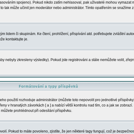
s hlasováním spojeno). Pokud nikdo zatím nehlasoval, pak uživatelé mohou vymazat
y to tak může učinit jen moderátor nebo administrátor. Tímto opatřením se snažíme z
m lidem či skupinám. Ke čtení, prohlížení, přispívání atd. potřebujete zvláštní auto
že kontaktujte je.
aby nebyly zkresleny výsledky). Pokud jste registrováni a stále nemůžete volit, zř
Formátování a typy příspěvků
ho použití rozhoduje administrátor (můžete toto nepovolit pro jednotlivé příspěv
y v hranatých závorkách [ a ] a nabízí větší kontrolu nad tím, co a jak se zobrazí. 
 můžete prohlédnout při odesílání příspěvku.
volí. Pokud to máte povoleno, zjistíte, že jen některé tagy fungují, což je
bezpečnos