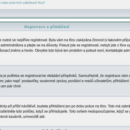
nebo právních záležitostí fóra?
Registrace a přihlášení
je nutné se nejdříve registrovat. Byla vám na fóru zakázána činnost (v takovém příp
dministrátora a ptejte se na důvody. Pokud jste se registrovali, nebyli jste z fóra v
lašovací jméno a heslo. Obvykle toto bývá ten problém a pokud není, kontaktujte ad
da je potřeba se registrovat ke vkládání příspěvků. Samozřejmě, že registrace vám d
ako např. postavičky, soukromé zprávy, posílání e-mailů uživatelům, přihlášení d
jen pár chvil.
icky při příští návštěvě
, budete přihlášeni jen po dobu práce na fóru. Toto má zabrá
 zaškrtněte toto políčko, když se přihlašujete. Toto ovšem nedoporučujeme, když se 
etové kavárně, univerzitě atd.