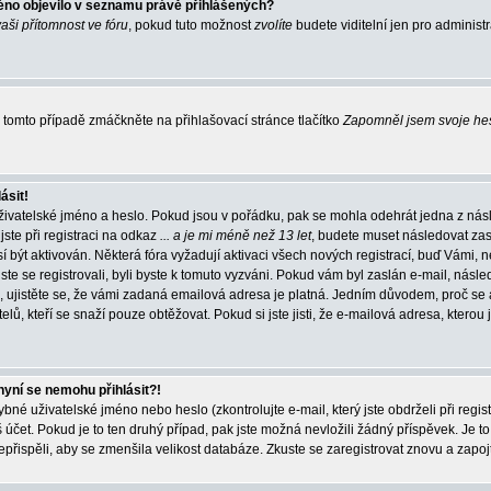
éno objevilo v seznamu právě přihlášených?
vaši přítomnost ve fóru
, pokud tuto možnost
zvolíte
budete viditelní jen pro administ
tomto případě zmáčkněte na přihlašovací stránce tlačítko
Zapomněl jsem svoje he
ásit!
živatelské jméno a heslo. Pokud jsou v pořádku, pak se mohla odehrát jedna z násl
ste při registraci na odkaz
... a je mi méně než 13 let
, budete muset následovat zas
í být aktivován. Některá fóra vyžadují aktivaci všech nových registrací, buď Vámi,
jste se registrovali, byli byste k tomuto vyzváni. Pokud vám byl zaslán e-mail, násle
, ujistěte se, že vámi zadaná emailová adresa je platná. Jedním důvodem, proč se 
elů, kteří se snaží pouze obtěžovat. Pokud si jste jisti, že e-mailová adresa, kterou j
nyní se nemohu přihlásit?!
né uživatelské jméno nebo heslo (zkontrolujte e-mail, který jste obdrželi při regis
čet. Pokud je to ten druhý případ, pak jste možná nevložili žádný příspěvek. Je to
nepřispěli, aby se zmenšila velikost databáze. Zkuste se zaregistrovat znovu a zapoj