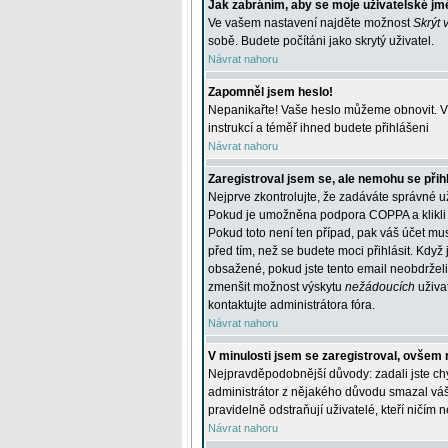
Jak zabráním, aby se moje uživatelské jm
Ve vašem nastavení najděte možnost
Skrýt 
sobě. Budete počítáni jako skrytý uživatel.
Návrat nahoru
Zapomněl jsem heslo!
Nepanikařte! Vaše heslo můžeme obnovit. V 
instrukcí a téměř ihned budete přihlášeni
Návrat nahoru
Zaregistroval jsem se, ale nemohu se přihl
Nejprve zkontrolujte, že zadáváte správné u
Pokud je umožněna podpora COPPA a klikli j
Pokud toto není ten případ, pak váš účet mus
před tím, než se budete moci přihlásit. Když 
obsažené, pokud jste tento email neobdrželi
zmenšit možnost výskytu
nežádoucích
uživat
kontaktujte administrátora fóra.
Návrat nahoru
V minulosti jsem se zaregistroval, ovšem 
Nejpravděpodobnější důvody: zadali jste chyb
administrátor z nějakého důvodu smazal váš ú
pravidelně odstraňují uživatelé, kteří ničím 
Návrat nahoru