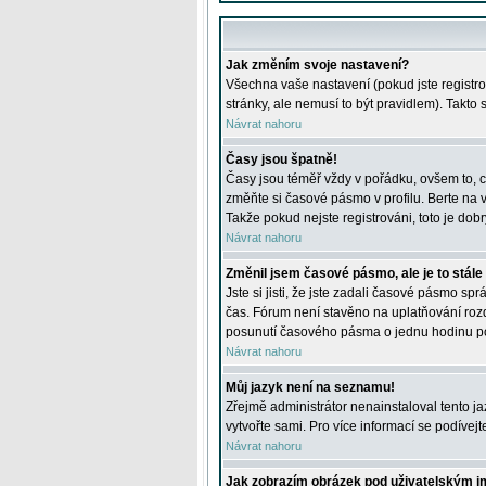
Jak změním svoje nastavení?
Všechna vaše nastavení (pokud jste registro
stránky, ale nemusí to být pravidlem). Takto
Návrat nahoru
Časy jsou špatně!
Časy jsou téměř vždy v pořádku, ovšem to, c
změňte si časové pásmo v profilu. Berte na
Takže pokud nejste registrováni, toto je dobr
Návrat nahoru
Změnil jsem časové pásmo, ale je to stále
Jste si jisti, že jste zadali časové pásmo sp
čas. Fórum není stavěno na uplatňování roz
posunutí časového pásma o jednu hodinu po 
Návrat nahoru
Můj jazyk není na seznamu!
Zřejmě administrátor nenainstaloval tento jaz
vytvořte sami. Pro více informací se podívej
Návrat nahoru
Jak zobrazím obrázek pod uživatelským 