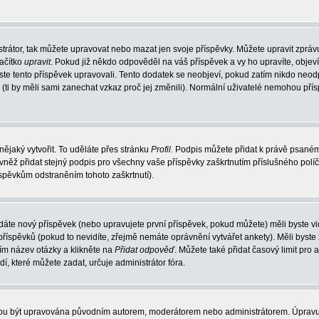
trátor, tak můžete upravovat nebo mazat jen svoje příspěvky. Můžete upravit zpráv
lačítko
upravit
. Pokud již někdo odpověděl na váš příspěvek a vy ho upravíte, objev
t jste tento příspěvek upravovali. Tento dodatek se neobjeví, pokud zatím nikdo ne
k (ti by měli sami zanechat vzkaz proč jej změnili). Normální uživatelé nemohou př
nějaký vytvořit. To uděláte přes stránku
Profil
. Podpis můžete přidat k právě psané
vněž přidat stejný podpis pro všechny vaše příspěvky zaškrtnutím příslušného políč
spěvkům odstraněním tohoto zaškrtnutí).
dáte nový příspěvek (nebo upravujete první příspěvek, pokud můžete) měli byste vid
íspěvků (pokud to nevidíte, zřejmě nemáte oprávnění vytvářet ankety). Měli byste
ím název otázky a klikněte na
Přidat odpověď
. Můžete také přidat časový limit pro 
které můžete zadat, určuje administrátor fóra.
ohou být upravována původním autorem, moderátorem nebo administrátorem. Úpravu 