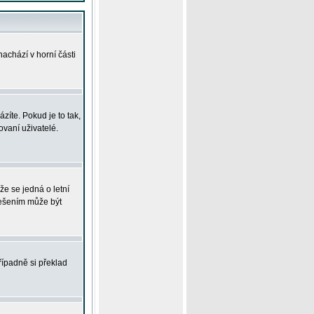
achází v horní části
íte. Pokud je to tak,
vaní uživatelé.
že se jedná o letní
Řešením může být
řípadně si překlad