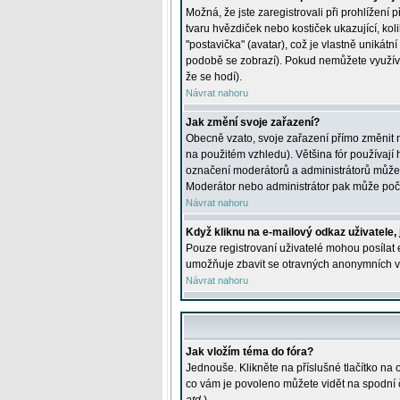
Možná, že jste zaregistrovali při prohlížení
tvaru hvězdiček nebo kostiček ukazující, kol
"postavička" (avatar), což je vlastně unikátn
podobě se zobrazí). Pokud nemůžete využívat 
že se hodí).
Návrat nahoru
Jak změní svoje zařazení?
Obecně vzato, svoje zařazení přímo změnit 
na použitém vzhledu). Většina fór používají h
označení moderátorů a administrátorů může m
Moderátor nebo administrátor pak může počet
Návrat nahoru
Když kliknu na e-mailový odkaz uživatele,
Pouze registrovaní uživatelé mohou posílat e
umožňuje zbavit se otravných anonymních vzk
Návrat nahoru
Jak vložím téma do fóra?
Jednouše. Klikněte na příslušné tlačítko na
co vám je povoleno můžete vidět na spodní 