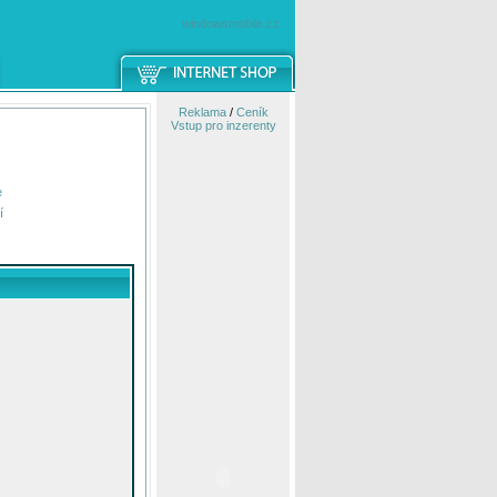
windowsmobile.cz
Reklama
/
Ceník
Vstup pro inzerenty
e
í