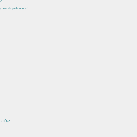
?
yzván k přihlášení!
z fóra!