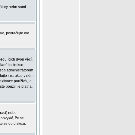
rátory nebo sami
slo
, pokračujte dle
edujících dvou věcí.
lané instrukce.
 nebo administrátorem
dujte instrukce v něm
aktivace používá, je
ste použili je platná,
traci) nebo
 obvyklé, že se
te se do diskuzí.