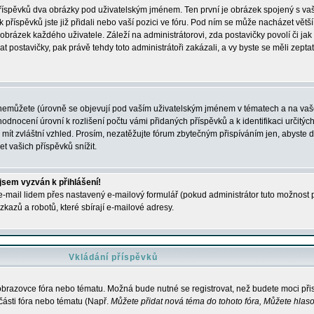
 příspěvků dva obrázky pod uživatelským jménem. Ten první je obrázek spojený s vaš
ik příspěvků jste již přidali nebo vaší pozici ve fóru. Pod ním se může nacházet vět
í obrázek každého uživatele. Záleží na administrátorovi, zda postavičky povolí či jak 
postavičky, pak právě tehdy toto administrátoři zakázali, a vy byste se měli zepta
nemůžete (úrovně se objevují pod vaším uživatelským jménem v tématech a na vaše
odnocení úrovní k rozlišení počtu vámi přidaných příspěvků a k identifikaci určitých
ít zvláštní vzhled. Prosím, nezatěžujte fórum zbytečným přispíváním jen, abyste d
 vašich příspěvků snížit.
 jsem vyzván k přihlášení!
-mail lidem přes nastavený e-mailový formulář (pokud administrátor tuto možnost po
azů a robotů, které sbírají e-mailové adresy.
Vkládání příspěvků
 obrazovce fóra nebo tématu. Možná bude nutné se registrovat, než budete moci přis
části fóra nebo tématu (Např.
Můžete přidat nová téma do tohoto fóra, Můžete hlasov