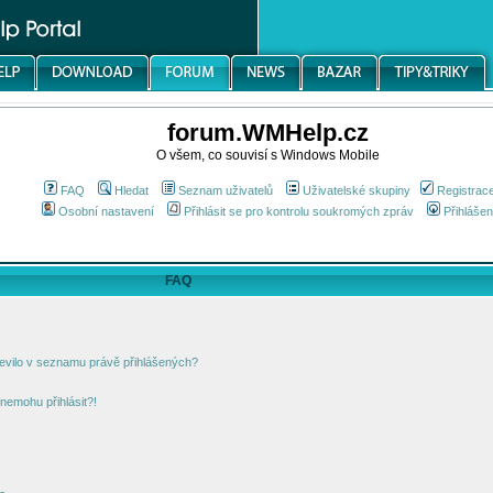
forum.WMHelp.cz
O všem, co souvisí s Windows Mobile
FAQ
Hledat
Seznam uživatelů
Uživatelské skupiny
Registrac
Osobní nastavení
Přihlásit se pro kontrolu soukromých zpráv
Přihlášen
FAQ
jevilo v seznamu právě přihlášených?
nemohu přihlásit?!
!