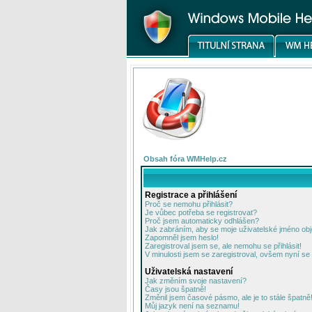
Obsah fóra WMHelp.cz
Registrace a přihlášení
Proč se nemohu přihlásit?
Je vůbec potřeba se registrovat?
Proč jsem automaticky odhlášen?
Jak zabráním, aby se moje uživatelské jméno ob
Zapomněl jsem heslo!
Zaregistroval jsem se, ale nemohu se přihlásit!
V minulosti jsem se zaregistroval, ovšem nyní se 
Uživatelská nastavení
Jak změním svoje nastavení?
Časy jsou špatně!
Změnil jsem časové pásmo, ale je to stále špatně
Můj jazyk není na seznamu!