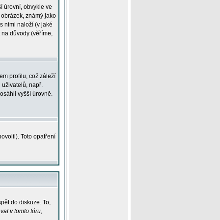
í úrovní, obvykle ve
ší obrázek, známý jako
s nimi naloží (v jaké
t na důvody (věříme,
m profilu, což záleží
 uživatelů, např.
osáhli vyšší úrovně.
volil). Toto opatření
pět do diskuze. To,
at v tomto fóru,