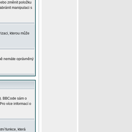
 nebo změnit položku
abránit manipulaci s
rizaci, kterou může
ejmě nemáte oprávněný
ky). BBCode sám o
Pro více informací o
tní
funkce, která