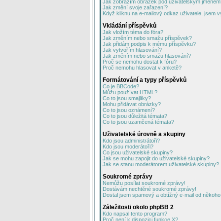
Jak zobrazím obrázek pod uživatelským jménem
Jak změní svoje zařazení?
Když kliknu na e-mailový odkaz uživatele, jsem v
Vkládání příspěvků
Jak vložím téma do fóra?
Jak změním nebo smažu příspěvek?
Jak přidám podpis k mému příspěvku?
Jak vytvořím hlasování?
Jak změním nebo smažu hlasování?
Proč se nemohu dostat k fóru?
Proč nemohu hlasovat v anketě?
Formátování a typy příspěvků
Co je BBCode?
Můžu používat HTML?
Co to jsou smajlíky?
Mohu přidávat obrázky?
Co to jsou oznámení?
Co to jsou důležitá témata?
Co to jsou uzamčená témata?
Uživatelské úrovně a skupiny
Kdo jsou administrátoři?
Kdo jsou moderátoři?
Co jsou uživatelské skupiny?
Jak se mohu zapojit do uživatelské skupiny?
Jak se stanu moderátorem uživatelské skupiny?
Soukromé zprávy
Nemůžu posílat soukromé zprávy!
Dostávám nechtěné soukromé zprávy!
Dostal jsem spamový a obtížný e-mail od někoho 
Záležitosti okolo phpBB 2
Kdo napsal tento program?
Proč není k dispozici funkce X?