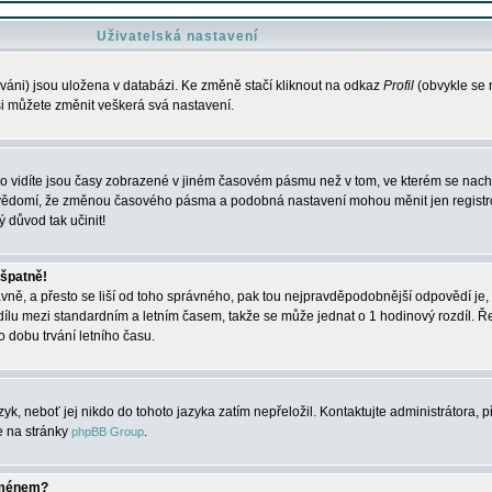
Uživatelská nastavení
váni) jsou uložena v databázi. Ke změně stačí kliknout na odkaz
Profil
(obvykle se n
 si můžete změnit veškerá svá nastavení.
o vidíte jsou časy zobrazené v jiném časovém pásmu než v tom, ve kterém se nacház
 vědomí, že změnou časového pásma a podobná nastavení mohou měnit jen registro
ý důvod tak učinit!
 špatně!
rávně, a přesto se liší od toho správného, pak tou nejpravděpodobnější odpovědí je, 
dílu mezi standardním a letním časem, takže se může jednat o 1 hodinový rozdíl. 
dobu trvání letního času.
yk, neboť jej nikdo do tohoto jazyka zatím nepřeložil. Kontaktujte administrátora, p
te na stránky
.
phpBB Group
jménem?