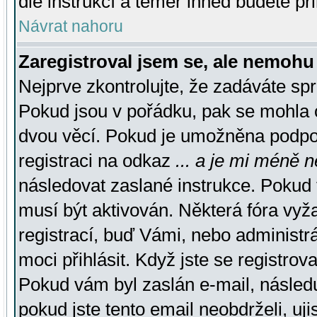
dle instrukcí a téměř ihned budete př
Návrat nahoru
Zaregistroval jsem se, ale nemohu 
Nejprve zkontrolujte, že zadáváte sp
Pokud jsou v pořádku, pak se mohla o
dvou věcí. Pokud je umožněna podpora
registraci na odkaz
... a je mi méně n
následovat zaslané instrukce. Pokud t
musí být aktivován. Některá fóra vyž
registrací, buď Vámi, nebo administr
moci přihlásit. Když jste se registrova
Pokud vám byl zaslán e-mail, násled
pokud jste tento email neobdrželi, uj