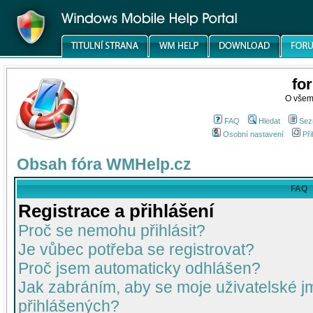
fo
O všem
FAQ
Hledat
Sez
Osobní nastavení
Při
Obsah fóra WMHelp.cz
FAQ
Registrace a přihlášení
Proč se nemohu přihlásit?
Je vůbec potřeba se registrovat?
Proč jsem automaticky odhlášen?
Jak zabráním, aby se moje uživatelské 
přihlášených?