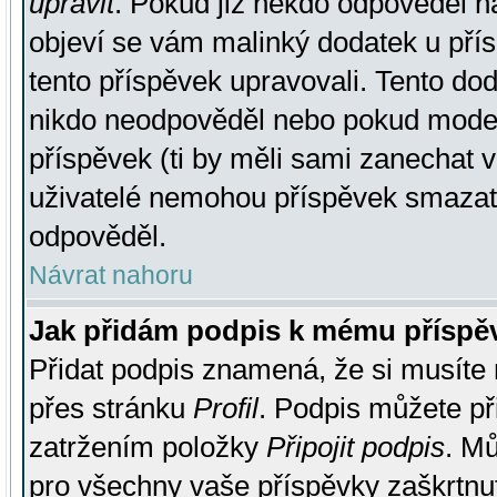
upravit
. Pokud již někdo odpověděl na
objeví se vám malinký dodatek u přísp
tento příspěvek upravovali. Tento do
nikdo neodpověděl nebo pokud moderá
příspěvek (ti by měli sami zanechat v
uživatelé nemohou příspěvek smazat,
odpověděl.
Návrat nahoru
Jak přidám podpis k mému příspě
Přidat podpis znamená, že si musíte n
přes stránku
Profil
. Podpis můžete p
zatržením položky
Připojit podpis
. Mů
pro všechny vaše příspěvky zaškrtnut