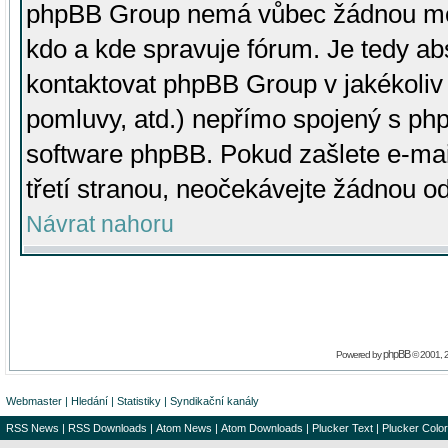
phpBB Group nemá vůbec žádnou moc 
kdo a kde spravuje fórum. Je tedy a
kontaktovat phpBB Group v jakékoliv p
pomluvy, atd.) nepřímo spojený s p
software phpBB. Pokud zašlete e-mai
třetí stranou, neočekávejte žádnou o
Návrat nahoru
phpBB
Powered by
© 2001, 
Webmaster
|
Hledání
|
Statistiky
|
Syndikační kanály
RSS News
|
RSS Downloads
|
Atom News
|
Atom Downloads
|
Plucker Text
|
Plucker Color