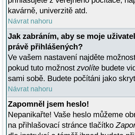
přihlašujete z veřejného počítače, na
kavárně, univerzitě atd.
Návrat nahoru
Jak zabráním, aby se moje uživate
právě přihlášených?
Ve vašem nastavení najděte možnos
pokud tuto možnost
zvolíte
budete vid
sami sobě. Budete počítáni jako skryt
Návrat nahoru
Zapomněl jsem heslo!
Nepanikařte! Vaše heslo můžeme obn
na přihlašovací stránce tlačítko
Zapom