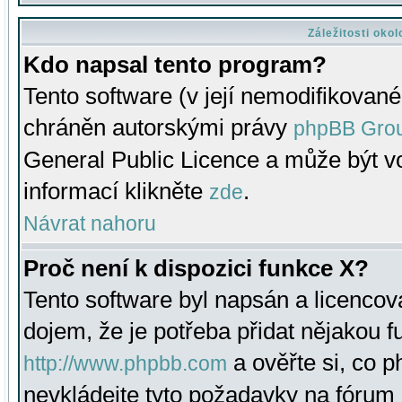
Záležitosti oko
Kdo napsal tento program?
Tento software (v její nemodifikované
chráněn autorskými právy
phpBB Gro
General Public Licence a může být vo
informací klikněte
.
zde
Návrat nahoru
Proč není k dispozici funkce X?
Tento software byl napsán a licenco
dojem, že je potřeba přidat nějakou f
a ověřte si, co 
http://www.phpbb.com
nevkládejte tyto požadavky na fóru