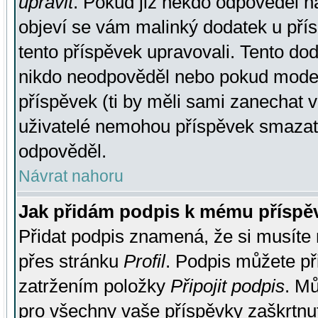
upravit
. Pokud již někdo odpověděl na
objeví se vám malinký dodatek u přísp
tento příspěvek upravovali. Tento do
nikdo neodpověděl nebo pokud moderá
příspěvek (ti by měli sami zanechat v
uživatelé nemohou příspěvek smazat,
odpověděl.
Návrat nahoru
Jak přidám podpis k mému příspě
Přidat podpis znamená, že si musíte n
přes stránku
Profil
. Podpis můžete p
zatržením položky
Připojit podpis
. Mů
pro všechny vaše příspěvky zaškrtnut