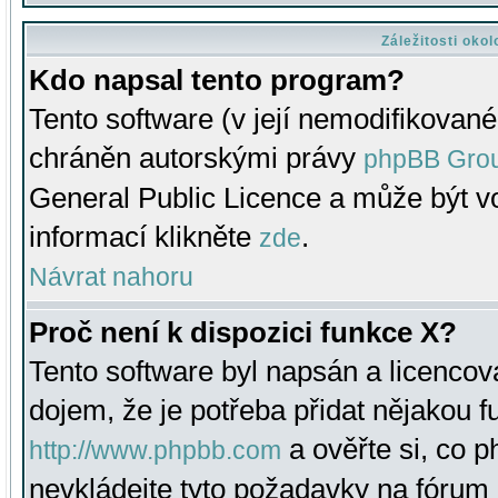
Záležitosti oko
Kdo napsal tento program?
Tento software (v její nemodifikované
chráněn autorskými právy
phpBB Gro
General Public Licence a může být vo
informací klikněte
.
zde
Návrat nahoru
Proč není k dispozici funkce X?
Tento software byl napsán a licenco
dojem, že je potřeba přidat nějakou f
a ověřte si, co 
http://www.phpbb.com
nevkládejte tyto požadavky na fóru