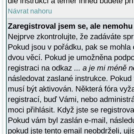
dle instrukcí a téměř ihned budete př
Návrat nahoru
Zaregistroval jsem se, ale nemohu 
Nejprve zkontrolujte, že zadáváte sp
Pokud jsou v pořádku, pak se mohla o
dvou věcí. Pokud je umožněna podpora
registraci na odkaz
... a je mi méně n
následovat zaslané instrukce. Pokud t
musí být aktivován. Některá fóra vyž
registrací, buď Vámi, nebo administr
moci přihlásit. Když jste se registrova
Pokud vám byl zaslán e-mail, násled
pokud jste tento email neobdrželi, uj