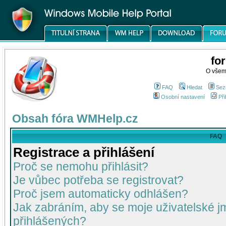
fo
O všem
FAQ
Hledat
Sez
Osobní nastavení
Při
Obsah fóra WMHelp.cz
FAQ
Registrace a přihlášení
Proč se nemohu přihlásit?
Je vůbec potřeba se registrovat?
Proč jsem automaticky odhlášen?
Jak zabráním, aby se moje uživatelské 
přihlášených?