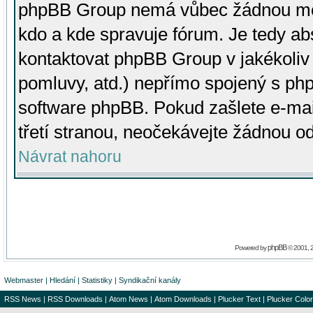
phpBB Group nemá vůbec žádnou moc 
kdo a kde spravuje fórum. Je tedy a
kontaktovat phpBB Group v jakékoliv p
pomluvy, atd.) nepřímo spojený s p
software phpBB. Pokud zašlete e-mai
třetí stranou, neočekávejte žádnou o
Návrat nahoru
phpBB
Powered by
© 2001, 
Webmaster
|
Hledání
|
Statistiky
|
Syndikační kanály
RSS News
|
RSS Downloads
|
Atom News
|
Atom Downloads
|
Plucker Text
|
Plucker Color