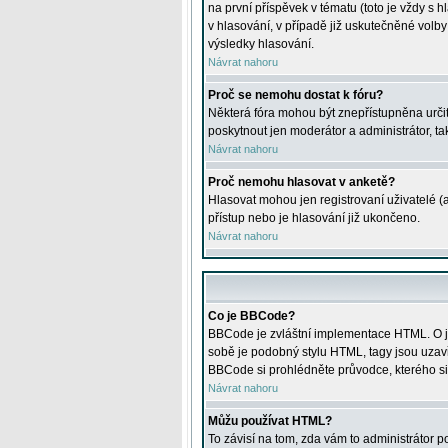
na první příspěvek v tématu (toto je vždy 
v hlasování, v případě již uskutečněné volb
výsledky hlasování.
Návrat nahoru
Proč se nemohu dostat k fóru?
Některá fóra mohou být znepřístupněna určitý
poskytnout jen moderátor a administrátor, tak
Návrat nahoru
Proč nemohu hlasovat v anketě?
Hlasovat mohou jen registrovaní uživatelé (
přístup nebo je hlasování již ukončeno.
Návrat nahoru
Co je BBCode?
BBCode je zvláštní implementace HTML. O je
sobě je podobný stylu HTML, tagy jsou uzavřen
BBCode si prohlédněte průvodce, kterého si
Návrat nahoru
Můžu používat HTML?
To závisí na tom, zda vám to administrátor po