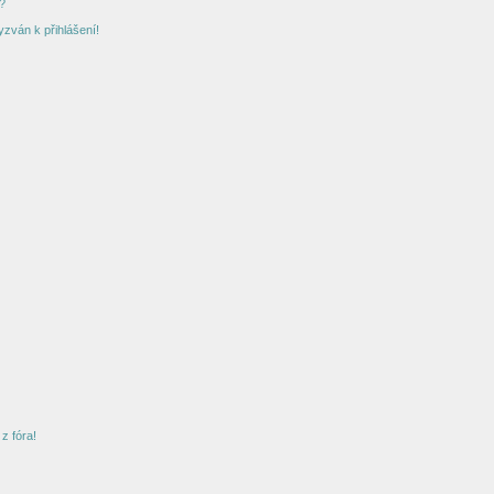
?
yzván k přihlášení!
z fóra!