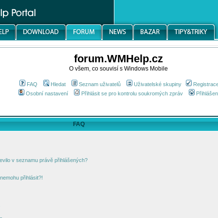
forum.WMHelp.cz
O všem, co souvisí s Windows Mobile
FAQ
Hledat
Seznam uživatelů
Uživatelské skupiny
Registrac
Osobní nastavení
Přihlásit se pro kontrolu soukromých zpráv
Přihlášen
FAQ
jevilo v seznamu právě přihlášených?
nemohu přihlásit?!
!