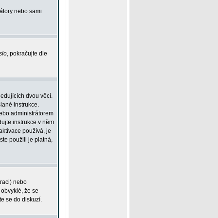
rátory nebo sami
slo
, pokračujte dle
edujících dvou věcí.
lané instrukce.
 nebo administrátorem
dujte instrukce v něm
aktivace používá, je
ste použili je platná,
traci) nebo
 obvyklé, že se
te se do diskuzí.