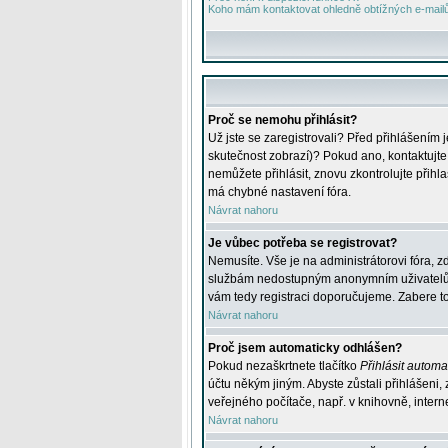
Koho mám kontaktovat ohledně obtížných e-mailů 
Proč se nemohu přihlásit?
Už jste se zaregistrovali? Před přihlášením 
skutečnost zobrazí)? Pokud ano, kontaktujte a
nemůžete přihlásit, znovu zkontrolujte přih
má chybné nastavení fóra.
Návrat nahoru
Je vůbec potřeba se registrovat?
Nemusíte. Vše je na administrátorovi fóra, z
službám nedostupným anonymním uživatelům, j
vám tedy registraci doporučujeme. Zabere to 
Návrat nahoru
Proč jsem automaticky odhlášen?
Pokud nezaškrtnete tlačítko
Přihlásit automat
účtu někým jiným. Abyste zůstali přihlášeni,
veřejného počítače, např. v knihovně, intern
Návrat nahoru