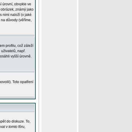
í úrovní, obvykle ve
ší obrázek, známý jako
s nimi naloží (v jaké
t na důvody (věříme,
m profilu, což záleží
 uživatelů, např.
osáhli vyšší úrovně.
volil). Toto opatření
pět do diskuze. To,
at v tomto fóru,