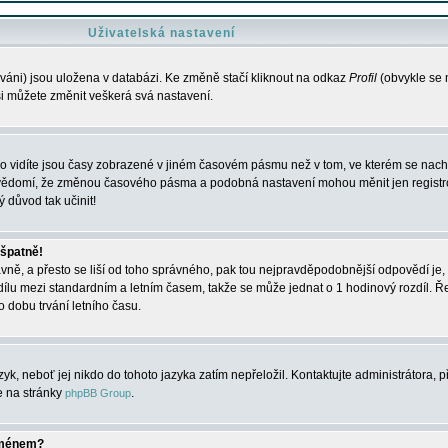
Uživatelská nastavení
váni) jsou uložena v databázi. Ke změně stačí kliknout na odkaz
Profil
(obvykle se n
 si můžete změnit veškerá svá nastavení.
o vidíte jsou časy zobrazené v jiném časovém pásmu než v tom, ve kterém se nacház
 vědomí, že změnou časového pásma a podobná nastavení mohou měnit jen registro
ý důvod tak učinit!
 špatně!
rávně, a přesto se liší od toho správného, pak tou nejpravděpodobnější odpovědí je, 
dílu mezi standardním a letním časem, takže se může jednat o 1 hodinový rozdíl. 
dobu trvání letního času.
yk, neboť jej nikdo do tohoto jazyka zatím nepřeložil. Kontaktujte administrátora, p
te na stránky
.
phpBB Group
jménem?