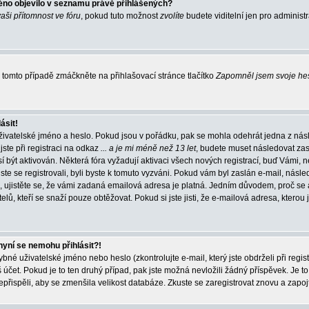
éno objevilo v seznamu právě přihlášených?
vaši přítomnost ve fóru
, pokud tuto možnost
zvolíte
budete viditelní jen pro administ
tomto případě zmáčkněte na přihlašovací stránce tlačítko
Zapomněl jsem svoje he
ásit!
živatelské jméno a heslo. Pokud jsou v pořádku, pak se mohla odehrát jedna z násl
ste při registraci na odkaz
... a je mi méně než 13 let
, budete muset následovat zas
í být aktivován. Některá fóra vyžadují aktivaci všech nových registrací, buď Vámi,
jste se registrovali, byli byste k tomuto vyzváni. Pokud vám byl zaslán e-mail, násle
, ujistěte se, že vámi zadaná emailová adresa je platná. Jedním důvodem, proč se 
elů, kteří se snaží pouze obtěžovat. Pokud si jste jisti, že e-mailová adresa, kterou j
nyní se nemohu přihlásit?!
né uživatelské jméno nebo heslo (zkontrolujte e-mail, který jste obdrželi při regis
čet. Pokud je to ten druhý případ, pak jste možná nevložili žádný příspěvek. Je to
nepřispěli, aby se zmenšila velikost databáze. Zkuste se zaregistrovat znovu a zapoj