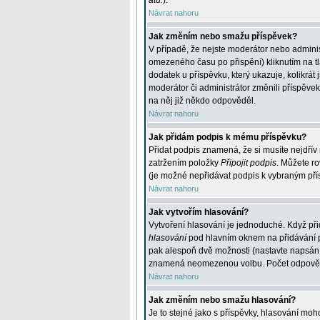
atd.
).
Návrat nahoru
Jak změním nebo smažu příspěvek?
V případě, že nejste moderátor nebo adminis
omezeného času po přispění) kliknutím na t
dodatek u příspěvku, který ukazuje, kolikrá
moderátor či administrátor změnili příspěve
na něj již někdo odpověděl.
Návrat nahoru
Jak přidám podpis k mému příspěvku?
Přidat podpis znamená, že si musíte nejdřív 
zatržením položky
Připojit podpis
. Můžete ro
(je možné nepřidávat podpis k vybraným pří
Návrat nahoru
Jak vytvořím hlasování?
Vytvoření hlasování je jednoduché. Když při
hlasování
pod hlavním oknem na přidávání př
pak alespoň dvě možnosti (nastavte napsán
znamená neomezenou volbu. Počet odpovědí, 
Návrat nahoru
Jak změním nebo smažu hlasování?
Je to stejné jako s příspěvky, hlasování m