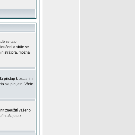
adě se tato
yloučeni a stále se
ministrátora, možná
á přístup k ostatním
o skupin, atd. Vřele
nit zneužití vašeho
přihlašujete z