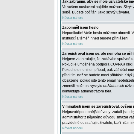
Jak zabráním, aby se moje uživatelské jm
Ve vašem nastavení najděte možnost
Skrýt 
sobě. Budete počítáni jako skrytý uživatel.
Návrat nahoru
Zapomněl jsem heslo!
Nepanikařte! Vaše heslo můžeme obnovit. V 
instrukcí a téměř ihned budete přihlášeni
Návrat nahoru
Zaregistroval jsem se, ale nemohu se přihl
Nejprve zkontrolujte, že zadáváte správné u
Pokud je umožněna podpora COPPA a klikli j
Pokud toto není ten případ, pak váš účet mus
před tím, než se budete moci přihlásit. Když 
obsažené, pokud jste tento email neobdrželi
zmenšit možnost výskytu
nežádoucích
uživat
kontaktujte administrátora fóra.
Návrat nahoru
V minulosti jsem se zaregistroval, ovšem 
Nejpravděpodobnější důvody: zadali jste chyb
administrátor z nějakého důvodu smazal váš ú
pravidelně odstraňují uživatelé, kteří ničím 
Návrat nahoru