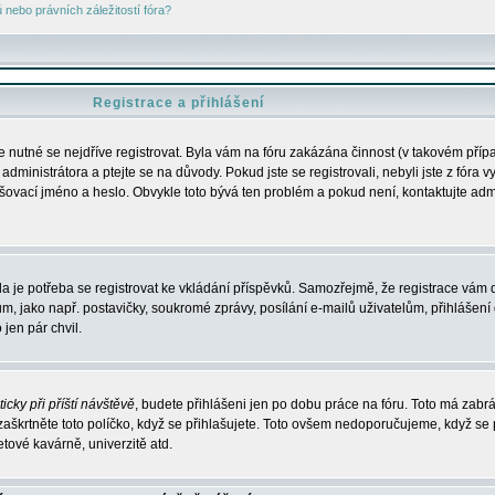
nebo právních záležitostí fóra?
Registrace a přihlášení
je nutné se nejdříve registrovat. Byla vám na fóru zakázána činnost (v takovém příp
dministrátora a ptejte se na důvody. Pokud jste se registrovali, nebyli jste z fóra v
lašovací jméno a heslo. Obvykle toto bývá ten problém a pokud není, kontaktujte ad
da je potřeba se registrovat ke vkládání příspěvků. Samozřejmě, že registrace vám d
ako např. postavičky, soukromé zprávy, posílání e-mailů uživatelům, přihlášení d
jen pár chvil.
icky při příští návštěvě
, budete přihlášeni jen po dobu práce na fóru. Toto má zabrá
 zaškrtněte toto políčko, když se přihlašujete. Toto ovšem nedoporučujeme, když se 
etové kavárně, univerzitě atd.