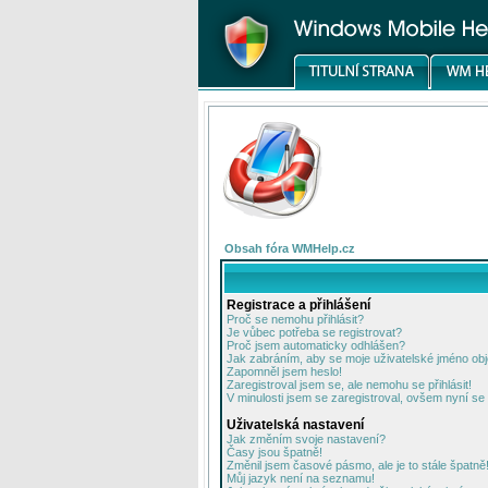
Obsah fóra WMHelp.cz
Registrace a přihlášení
Proč se nemohu přihlásit?
Je vůbec potřeba se registrovat?
Proč jsem automaticky odhlášen?
Jak zabráním, aby se moje uživatelské jméno ob
Zapomněl jsem heslo!
Zaregistroval jsem se, ale nemohu se přihlásit!
V minulosti jsem se zaregistroval, ovšem nyní se 
Uživatelská nastavení
Jak změním svoje nastavení?
Časy jsou špatně!
Změnil jsem časové pásmo, ale je to stále špatně
Můj jazyk není na seznamu!