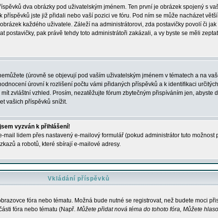
 příspěvků dva obrázky pod uživatelským jménem. Ten první je obrázek spojený s vaš
ik příspěvků jste již přidali nebo vaší pozici ve fóru. Pod ním se může nacházet vět
í obrázek každého uživatele. Záleží na administrátorovi, zda postavičky povolí či jak 
postavičky, pak právě tehdy toto administrátoři zakázali, a vy byste se měli zepta
nemůžete (úrovně se objevují pod vaším uživatelským jménem v tématech a na vaše
odnocení úrovní k rozlišení počtu vámi přidaných příspěvků a k identifikaci určitých
ít zvláštní vzhled. Prosím, nezatěžujte fórum zbytečným přispíváním jen, abyste d
 vašich příspěvků snížit.
 jsem vyzván k přihlášení!
-mail lidem přes nastavený e-mailový formulář (pokud administrátor tuto možnost po
azů a robotů, které sbírají e-mailové adresy.
Vkládání příspěvků
 obrazovce fóra nebo tématu. Možná bude nutné se registrovat, než budete moci přis
části fóra nebo tématu (Např.
Můžete přidat nová téma do tohoto fóra, Můžete hlasov