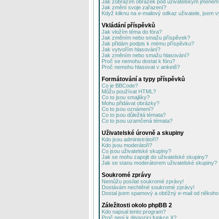
Jak zobrazím obrázek pod uživatelským jménem
Jak změní svoje zařazení?
Když kliknu na e-mailový odkaz uživatele, jsem v
Vkládání příspěvků
Jak vložím téma do fóra?
Jak změním nebo smažu příspěvek?
Jak přidám podpis k mému příspěvku?
Jak vytvořím hlasování?
Jak změním nebo smažu hlasování?
Proč se nemohu dostat k fóru?
Proč nemohu hlasovat v anketě?
Formátování a typy příspěvků
Co je BBCode?
Můžu používat HTML?
Co to jsou smajlíky?
Mohu přidávat obrázky?
Co to jsou oznámení?
Co to jsou důležitá témata?
Co to jsou uzamčená témata?
Uživatelské úrovně a skupiny
Kdo jsou administrátoři?
Kdo jsou moderátoři?
Co jsou uživatelské skupiny?
Jak se mohu zapojit do uživatelské skupiny?
Jak se stanu moderátorem uživatelské skupiny?
Soukromé zprávy
Nemůžu posílat soukromé zprávy!
Dostávám nechtěné soukromé zprávy!
Dostal jsem spamový a obtížný e-mail od někoho 
Záležitosti okolo phpBB 2
Kdo napsal tento program?
Proč není k dispozici funkce X?