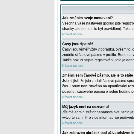
Jak změním svoje nastavení?
Všechna vaše nastavení (pokud jste registro
stránky, ale nemusí to být pravidlem). Takto
Návrat nahoru
Časy jsou špatně!
Časy jsou téměř vždy v pořádku, ovšem to, c
změňte si časové pásmo v profilu. Berte na
Takže pokud nejste registrováni, toto je dobr
Návrat nahoru
Změnil jsem časové pásmo, ale je to stále
Jste si jisti, že jste zadali časové pásmo sp
čas. Fórum není stavěno na uplatňování roz
posunutí časového pásma o jednu hodinu po 
Návrat nahoru
Můj jazyk není na seznamu!
Zřejmě administrátor nenainstaloval tento jaz
vytvořte sami. Pro více informací se podívej
Návrat nahoru
Jak zobrazím obrázek pod uživatelským 