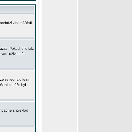
achází v horní části
íte. Pokud je to tak,
vaní uživatelé.
že se jedná o letní
Řešením může být
řípadně si překlad