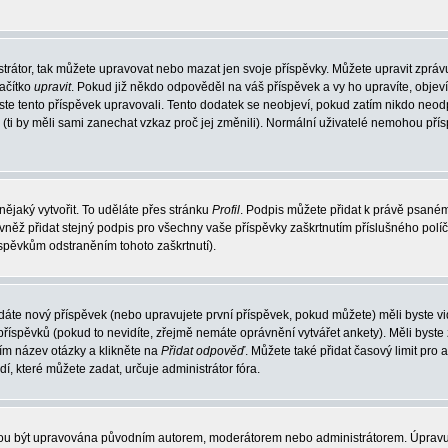
trátor, tak můžete upravovat nebo mazat jen svoje příspěvky. Můžete upravit zpráv
lačítko
upravit
. Pokud již někdo odpověděl na váš příspěvek a vy ho upravíte, objev
t jste tento příspěvek upravovali. Tento dodatek se neobjeví, pokud zatím nikdo ne
k (ti by měli sami zanechat vzkaz proč jej změnili). Normální uživatelé nemohou př
nějaký vytvořit. To uděláte přes stránku
Profil
. Podpis můžete přidat k právě psané
vněž přidat stejný podpis pro všechny vaše příspěvky zaškrtnutím příslušného políč
spěvkům odstraněním tohoto zaškrtnutí).
dáte nový příspěvek (nebo upravujete první příspěvek, pokud můžete) měli byste vid
íspěvků (pokud to nevidíte, zřejmě nemáte oprávnění vytvářet ankety). Měli byste
ím název otázky a klikněte na
Přidat odpověď
. Můžete také přidat časový limit pro 
které můžete zadat, určuje administrátor fóra.
ohou být upravována původním autorem, moderátorem nebo administrátorem. Úpravu 