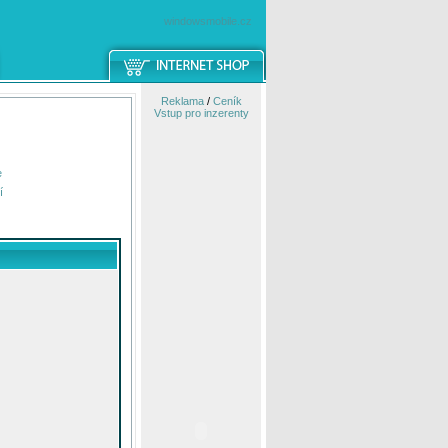
windowsmobile.cz
Reklama
/
Ceník
Vstup pro inzerenty
e
í