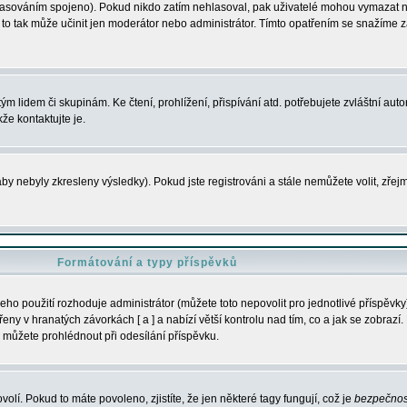
s hlasováním spojeno). Pokud nikdo zatím nehlasoval, pak uživatelé mohou vymazat
y to tak může učinit jen moderátor nebo administrátor. Tímto opatřením se snažíme z
m lidem či skupinám. Ke čtení, prohlížení, přispívání atd. potřebujete zvláštní auto
že kontaktujte je.
aby nebyly zkresleny výsledky). Pokud jste registrováni a stále nemůžete volit, zř
Formátování a typy příspěvků
ho použití rozhoduje administrátor (můžete toto nepovolit pro jednotlivé příspěv
y v hranatých závorkách [ a ] a nabízí větší kontrolu nad tím, co a jak se zobrazí. 
 můžete prohlédnout při odesílání příspěvku.
volí. Pokud to máte povoleno, zjistíte, že jen některé tagy fungují, což je
bezpečnos