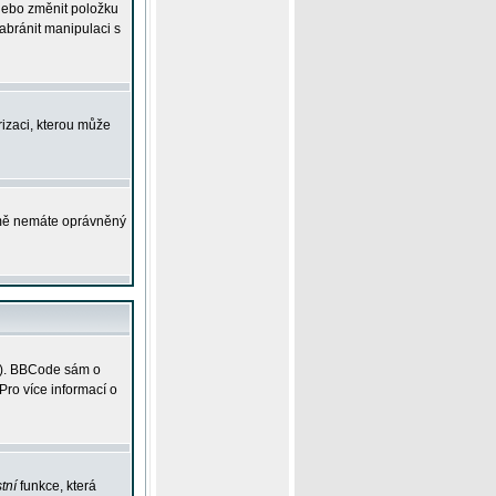
 nebo změnit položku
abránit manipulaci s
rizaci, kterou může
ejmě nemáte oprávněný
ky). BBCode sám o
Pro více informací o
tní
funkce, která