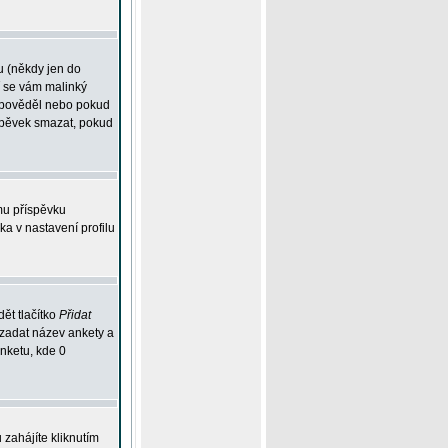
u (někdy jen do
í se vám malinký
odpověděl nebo pokud
íspěvek smazat, pokud
mu příspěvku
ka v nastavení profilu
ět tlačítko
Přidat
 zadat název ankety a
anketu, kde 0
zahájíte kliknutím