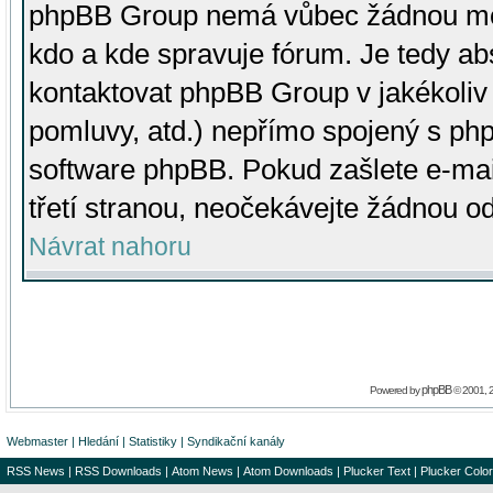
phpBB Group nemá vůbec žádnou moc 
kdo a kde spravuje fórum. Je tedy a
kontaktovat phpBB Group v jakékoliv p
pomluvy, atd.) nepřímo spojený s p
software phpBB. Pokud zašlete e-mai
třetí stranou, neočekávejte žádnou o
Návrat nahoru
phpBB
Powered by
© 2001, 
Webmaster
|
Hledání
|
Statistiky
|
Syndikační kanály
RSS News
|
RSS Downloads
|
Atom News
|
Atom Downloads
|
Plucker Text
|
Plucker Color