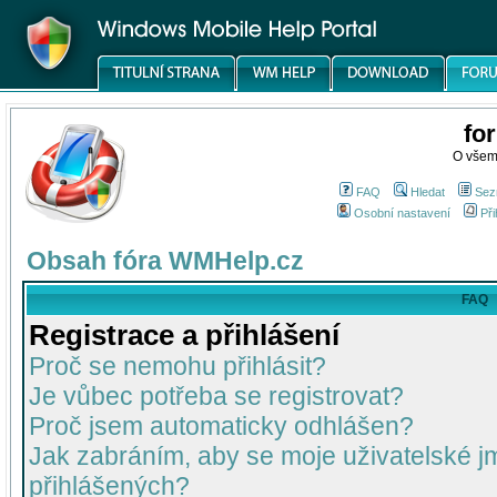
fo
O všem
FAQ
Hledat
Sez
Osobní nastavení
Při
Obsah fóra WMHelp.cz
FAQ
Registrace a přihlášení
Proč se nemohu přihlásit?
Je vůbec potřeba se registrovat?
Proč jsem automaticky odhlášen?
Jak zabráním, aby se moje uživatelské 
přihlášených?