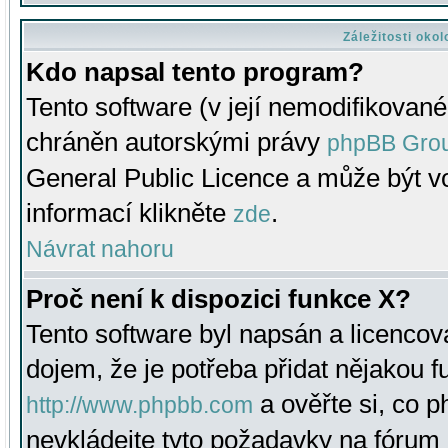
Záležitosti oko
Kdo napsal tento program?
Tento software (v její nemodifikované
chráněn autorskými právy
phpBB Gro
General Public Licence a může být vo
informací klikněte
.
zde
Návrat nahoru
Proč není k dispozici funkce X?
Tento software byl napsán a licenco
dojem, že je potřeba přidat nějakou f
a ověřte si, co 
http://www.phpbb.com
nevkládejte tyto požadavky na fóru