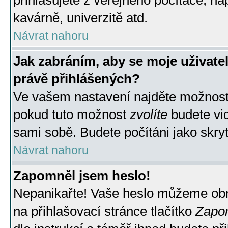
přihlašujete z veřejného počítače, na
kavárně, univerzitě atd.
Návrat nahoru
Jak zabráním, aby se moje uživate
právě přihlášených?
Ve vašem nastavení najděte možnos
pokud tuto možnost
zvolíte
budete vid
sami sobě. Budete počítáni jako skryt
Návrat nahoru
Zapomněl jsem heslo!
Nepanikařte! Vaše heslo můžeme obn
na přihlašovací stránce tlačítko
Zapom