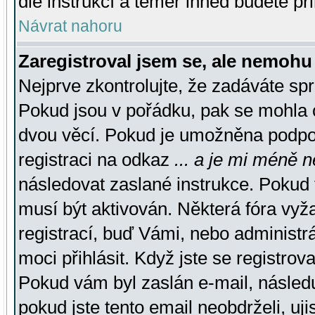
dle instrukcí a téměř ihned budete př
Návrat nahoru
Zaregistroval jsem se, ale nemohu 
Nejprve zkontrolujte, že zadáváte sp
Pokud jsou v pořádku, pak se mohla o
dvou věcí. Pokud je umožněna podpora
registraci na odkaz
... a je mi méně n
následovat zaslané instrukce. Pokud t
musí být aktivován. Některá fóra vyž
registrací, buď Vámi, nebo administr
moci přihlásit. Když jste se registrova
Pokud vám byl zaslán e-mail, násled
pokud jste tento email neobdrželi, uj