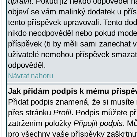
upravit
. Pokud již někdo odpověděl na
objeví se vám malinký dodatek u přísp
tento příspěvek upravovali. Tento do
nikdo neodpověděl nebo pokud moderá
příspěvek (ti by měli sami zanechat v
uživatelé nemohou příspěvek smazat,
odpověděl.
Návrat nahoru
Jak přidám podpis k mému příspě
Přidat podpis znamená, že si musíte n
přes stránku
Profil
. Podpis můžete p
zatržením položky
Připojit podpis
. Mů
pro všechny vaše příspěvky zaškrtnut