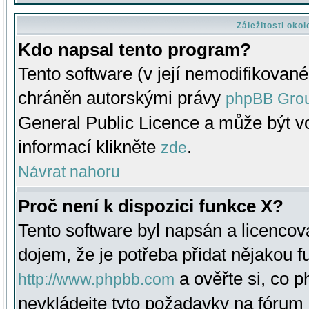
Záležitosti oko
Kdo napsal tento program?
Tento software (v její nemodifikované
chráněn autorskými právy
phpBB Gro
General Public Licence a může být vo
informací klikněte
.
zde
Návrat nahoru
Proč není k dispozici funkce X?
Tento software byl napsán a licenco
dojem, že je potřeba přidat nějakou f
a ověřte si, co 
http://www.phpbb.com
nevkládejte tyto požadavky na fóru