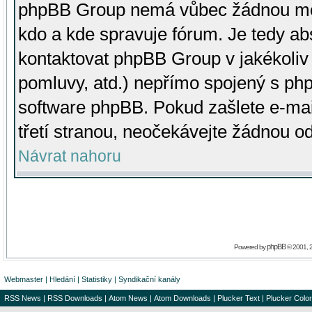
phpBB Group nemá vůbec žádnou moc 
kdo a kde spravuje fórum. Je tedy a
kontaktovat phpBB Group v jakékoliv p
pomluvy, atd.) nepřímo spojený s p
software phpBB. Pokud zašlete e-mai
třetí stranou, neočekávejte žádnou o
Návrat nahoru
phpBB
Powered by
© 2001, 
Webmaster
|
Hledání
|
Statistiky
|
Syndikační kanály
RSS News
|
RSS Downloads
|
Atom News
|
Atom Downloads
|
Plucker Text
|
Plucker Color