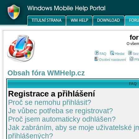
fo
O všem
FAQ
Hledat
Sez
Osobní nastavení
Při
Obsah fóra WMHelp.cz
FAQ
Registrace a přihlášení
Proč se nemohu přihlásit?
Je vůbec potřeba se registrovat?
Proč jsem automaticky odhlášen?
Jak zabráním, aby se moje uživatelské 
přihlášených?