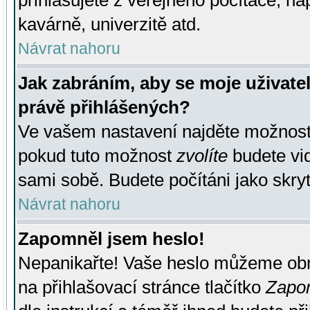
přihlašujete z veřejného počítače, na
kavárně, univerzitě atd.
Návrat nahoru
Jak zabráním, aby se moje uživate
právě přihlášených?
Ve vašem nastavení najděte možnos
pokud tuto možnost
zvolíte
budete vid
sami sobě. Budete počítáni jako skryt
Návrat nahoru
Zapomněl jsem heslo!
Nepanikařte! Vaše heslo můžeme obn
na přihlašovací stránce tlačítko
Zapom