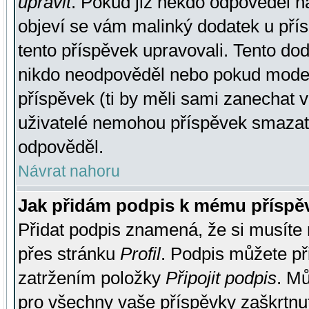
upravit
. Pokud již někdo odpověděl na
objeví se vám malinký dodatek u přísp
tento příspěvek upravovali. Tento do
nikdo neodpověděl nebo pokud moderá
příspěvek (ti by měli sami zanechat v
uživatelé nemohou příspěvek smazat,
odpověděl.
Návrat nahoru
Jak přidám podpis k mému příspě
Přidat podpis znamená, že si musíte n
přes stránku
Profil
. Podpis můžete p
zatržením položky
Připojit podpis
. Mů
pro všechny vaše příspěvky zaškrtnut