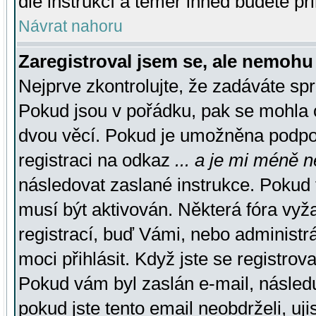
dle instrukcí a téměř ihned budete př
Návrat nahoru
Zaregistroval jsem se, ale nemohu 
Nejprve zkontrolujte, že zadáváte sp
Pokud jsou v pořádku, pak se mohla o
dvou věcí. Pokud je umožněna podpora
registraci na odkaz
... a je mi méně n
následovat zaslané instrukce. Pokud t
musí být aktivován. Některá fóra vyž
registrací, buď Vámi, nebo administr
moci přihlásit. Když jste se registrova
Pokud vám byl zaslán e-mail, násled
pokud jste tento email neobdrželi, uj