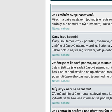
Jak změním svoje nastavení?
Všechna vaše nastavení (pokud jste registro
stránky, ale nemusí to být pravidlem). Takto
Návrat nahoru
Časy jsou špatně!
Časy jsou téměř vždy v pořádku, ovšem to, c
změňte si časové pásmo v profilu. Berte na
Takže pokud nejste registrováni, toto je dobr
Návrat nahoru
Změnil jsem časové pásmo, ale je to stále
Jste si jisti, že jste zadali časové pásmo sp
čas. Fórum není stavěno na uplatňování roz
posunutí časového pásma o jednu hodinu po 
Návrat nahoru
Můj jazyk není na seznamu!
Zřejmě administrátor nenainstaloval tento jaz
vytvořte sami. Pro více informací se podívej
Návrat nahoru
Jak zobrazím obrázek pod uživatelským 