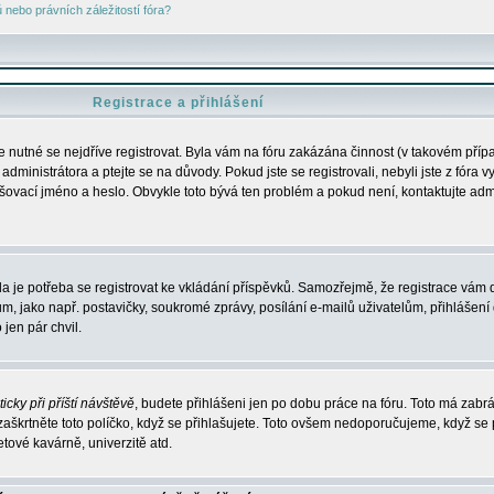
nebo právních záležitostí fóra?
Registrace a přihlášení
je nutné se nejdříve registrovat. Byla vám na fóru zakázána činnost (v takovém příp
dministrátora a ptejte se na důvody. Pokud jste se registrovali, nebyli jste z fóra v
lašovací jméno a heslo. Obvykle toto bývá ten problém a pokud není, kontaktujte ad
da je potřeba se registrovat ke vkládání příspěvků. Samozřejmě, že registrace vám d
ako např. postavičky, soukromé zprávy, posílání e-mailů uživatelům, přihlášení d
jen pár chvil.
icky při příští návštěvě
, budete přihlášeni jen po dobu práce na fóru. Toto má zabrá
 zaškrtněte toto políčko, když se přihlašujete. Toto ovšem nedoporučujeme, když se 
etové kavárně, univerzitě atd.