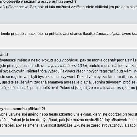
éno objevilo v seznamu právě přihlášených?
vaši přítomnost ve fóru
, pokud tuto možnost
zvolíte
budete viditelní jen pro administ
tomto případě zmáčkněte na přihlašovací stránce tlačítko
Zapomněl jsem svoje he
ásit!
živatelské jméno a heslo. Pokud jsou v pořádku, pak se mohla odehrát jedna z násl
ste při registraci na odkaz
... a je mi méně než 13 let
, budete muset následovat zas
í být aktivován. Některá fóra vyžadují aktivaci všech nových registrací, buď Vámi,
jste se registrovali, byli byste k tomuto vyzváni. Pokud vám byl zaslán e-mail, násle
, ujistěte se, že vámi zadaná emailová adresa je platná. Jedním důvodem, proč se 
elů, kteří se snaží pouze obtěžovat. Pokud si jste jisti, že e-mailová adresa, kterou j
nyní se nemohu přihlásit?!
né uživatelské jméno nebo heslo (zkontrolujte e-mail, který jste obdrželi při regis
čet. Pokud je to ten druhý případ, pak jste možná nevložili žádný příspěvek. Je to
nepřispěli, aby se zmenšila velikost databáze. Zkuste se zaregistrovat znovu a zapoj