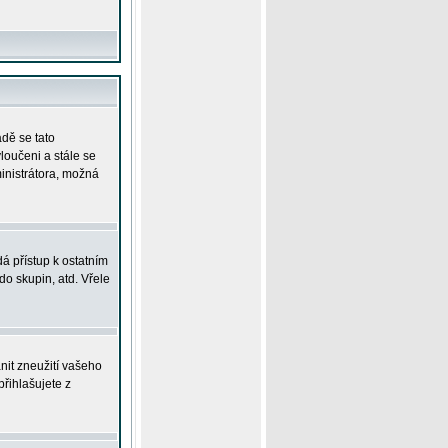
adě se tato
yloučeni a stále se
ministrátora, možná
á přístup k ostatním
o skupin, atd. Vřele
nit zneužití vašeho
přihlašujete z