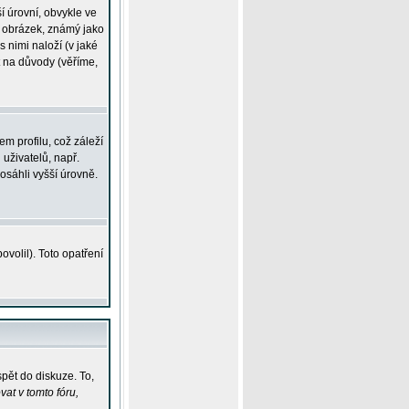
í úrovní, obvykle ve
ší obrázek, známý jako
s nimi naloží (v jaké
t na důvody (věříme,
m profilu, což záleží
 uživatelů, např.
osáhli vyšší úrovně.
volil). Toto opatření
pět do diskuze. To,
at v tomto fóru,