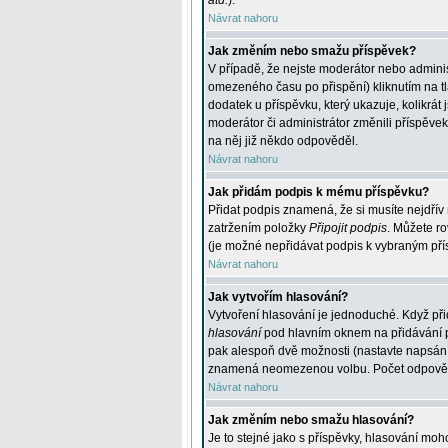
atd.
).
Návrat nahoru
Jak změním nebo smažu příspěvek?
V případě, že nejste moderátor nebo adminis
omezeného času po přispění) kliknutím na t
dodatek u příspěvku, který ukazuje, kolikrá
moderátor či administrátor změnili příspěve
na něj již někdo odpověděl.
Návrat nahoru
Jak přidám podpis k mému příspěvku?
Přidat podpis znamená, že si musíte nejdřív 
zatržením položky
Připojit podpis
. Můžete ro
(je možné nepřidávat podpis k vybraným pří
Návrat nahoru
Jak vytvořím hlasování?
Vytvoření hlasování je jednoduché. Když při
hlasování
pod hlavním oknem na přidávání př
pak alespoň dvě možnosti (nastavte napsán
znamená neomezenou volbu. Počet odpovědí, 
Návrat nahoru
Jak změním nebo smažu hlasování?
Je to stejné jako s příspěvky, hlasování m