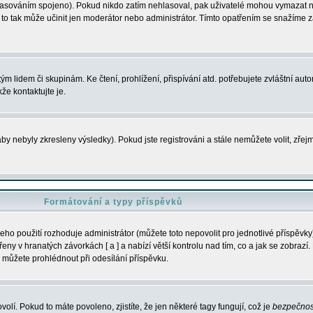
s hlasováním spojeno). Pokud nikdo zatím nehlasoval, pak uživatelé mohou vymazat
y to tak může učinit jen moderátor nebo administrátor. Tímto opatřením se snažíme z
m lidem či skupinám. Ke čtení, prohlížení, přispívání atd. potřebujete zvláštní auto
že kontaktujte je.
aby nebyly zkresleny výsledky). Pokud jste registrováni a stále nemůžete volit, zř
Formátování a typy příspěvků
ho použití rozhoduje administrátor (můžete toto nepovolit pro jednotlivé příspěv
y v hranatých závorkách [ a ] a nabízí větší kontrolu nad tím, co a jak se zobrazí. 
 můžete prohlédnout při odesílání příspěvku.
volí. Pokud to máte povoleno, zjistíte, že jen některé tagy fungují, což je
bezpečnos