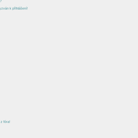
?
yzván k přihlášení!
z fóra!