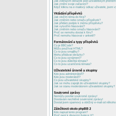
Jak zobrazím obrázek pod uživatelským jménem
Jak změní svoje zařazení?
Když kliknu na e-mailový odkaz uživatele, jsem v
Vkládání příspěvků
Jak vložím téma do fóra?
Jak změním nebo smažu příspěvek?
Jak přidám podpis k mému příspěvku?
Jak vytvořím hlasování?
Jak změním nebo smažu hlasování?
Proč se nemohu dostat k fóru?
Proč nemohu hlasovat v anketě?
Formátování a typy příspěvků
Co je BBCode?
Můžu používat HTML?
Co to jsou smajlíky?
Mohu přidávat obrázky?
Co to jsou oznámení?
Co to jsou důležitá témata?
Co to jsou uzamčená témata?
Uživatelské úrovně a skupiny
Kdo jsou administrátoři?
Kdo jsou moderátoři?
Co jsou uživatelské skupiny?
Jak se mohu zapojit do uživatelské skupiny?
Jak se stanu moderátorem uživatelské skupiny?
Soukromé zprávy
Nemůžu posílat soukromé zprávy!
Dostávám nechtěné soukromé zprávy!
Dostal jsem spamový a obtížný e-mail od někoho 
Záležitosti okolo phpBB 2
Kdo napsal tento program?
Proč není k dispozici funkce X?