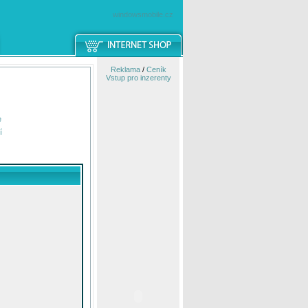
windowsmobile.cz
Reklama
/
Ceník
Vstup pro inzerenty
e
í