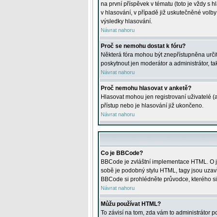
na první příspěvek v tématu (toto je vždy 
v hlasování, v případě již uskutečněné volb
výsledky hlasování.
Návrat nahoru
Proč se nemohu dostat k fóru?
Některá fóra mohou být znepřístupněna určitý
poskytnout jen moderátor a administrátor, tak
Návrat nahoru
Proč nemohu hlasovat v anketě?
Hlasovat mohou jen registrovaní uživatelé (
přístup nebo je hlasování již ukončeno.
Návrat nahoru
Co je BBCode?
BBCode je zvláštní implementace HTML. O je
sobě je podobný stylu HTML, tagy jsou uzavřen
BBCode si prohlédněte průvodce, kterého si
Návrat nahoru
Můžu používat HTML?
To závisí na tom, zda vám to administrátor po