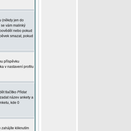
u (někdy jen do
í se vám malinký
odpověděl nebo pokud
íspěvek smazat, pokud
mu příspěvku
ka v nastavení profilu
ět tlačítko
Přidat
 zadat název ankety a
anketu, kde 0
zahájíte kliknutím