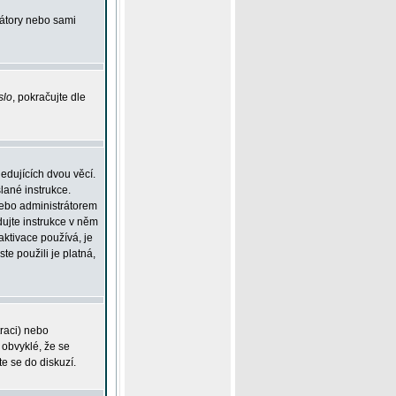
rátory nebo sami
slo
, pokračujte dle
edujících dvou věcí.
lané instrukce.
 nebo administrátorem
dujte instrukce v něm
aktivace používá, je
ste použili je platná,
traci) nebo
 obvyklé, že se
te se do diskuzí.