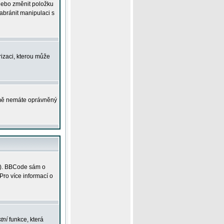
 nebo změnit položku
abránit manipulaci s
rizaci, kterou může
ejmě nemáte oprávněný
ky). BBCode sám o
Pro více informací o
tní
funkce, která