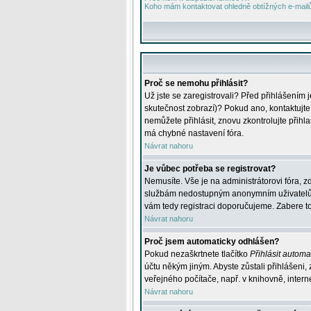
Koho mám kontaktovat ohledně obtížných e-mailů 
Proč se nemohu přihlásit?
Už jste se zaregistrovali? Před přihlášením 
skutečnost zobrazí)? Pokud ano, kontaktujte a
nemůžete přihlásit, znovu zkontrolujte přih
má chybné nastavení fóra.
Návrat nahoru
Je vůbec potřeba se registrovat?
Nemusíte. Vše je na administrátorovi fóra, z
službám nedostupným anonymním uživatelům, j
vám tedy registraci doporučujeme. Zabere to 
Návrat nahoru
Proč jsem automaticky odhlášen?
Pokud nezaškrtnete tlačítko
Přihlásit automat
účtu někým jiným. Abyste zůstali přihlášeni,
veřejného počítače, např. v knihovně, intern
Návrat nahoru