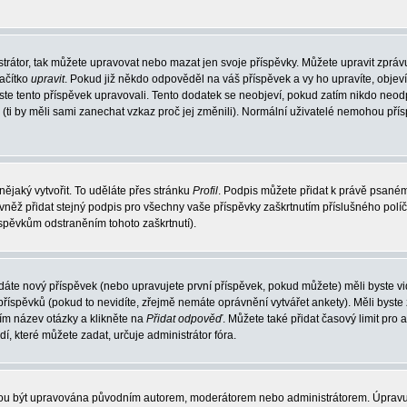
trátor, tak můžete upravovat nebo mazat jen svoje příspěvky. Můžete upravit zpráv
lačítko
upravit
. Pokud již někdo odpověděl na váš příspěvek a vy ho upravíte, objev
t jste tento příspěvek upravovali. Tento dodatek se neobjeví, pokud zatím nikdo ne
k (ti by měli sami zanechat vzkaz proč jej změnili). Normální uživatelé nemohou př
nějaký vytvořit. To uděláte přes stránku
Profil
. Podpis můžete přidat k právě psané
vněž přidat stejný podpis pro všechny vaše příspěvky zaškrtnutím příslušného políč
spěvkům odstraněním tohoto zaškrtnutí).
dáte nový příspěvek (nebo upravujete první příspěvek, pokud můžete) měli byste vid
íspěvků (pokud to nevidíte, zřejmě nemáte oprávnění vytvářet ankety). Měli byste
ím název otázky a klikněte na
Přidat odpověď
. Můžete také přidat časový limit pro 
které můžete zadat, určuje administrátor fóra.
ohou být upravována původním autorem, moderátorem nebo administrátorem. Úpravu 