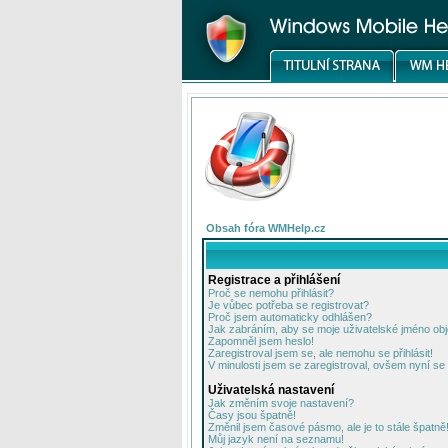
Obsah fóra WMHelp.cz
Registrace a přihlášení
Proč se nemohu přihlásit?
Je vůbec potřeba se registrovat?
Proč jsem automaticky odhlášen?
Jak zabráním, aby se moje uživatelské jméno ob
Zapomněl jsem heslo!
Zaregistroval jsem se, ale nemohu se přihlásit!
V minulosti jsem se zaregistroval, ovšem nyní se 
Uživatelská nastavení
Jak změním svoje nastavení?
Časy jsou špatně!
Změnil jsem časové pásmo, ale je to stále špatně
Můj jazyk není na seznamu!