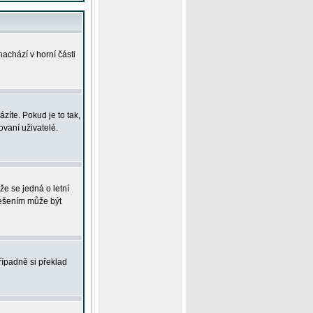
achází v horní části
íte. Pokud je to tak,
vaní uživatelé.
že se jedná o letní
Řešením může být
řípadně si překlad