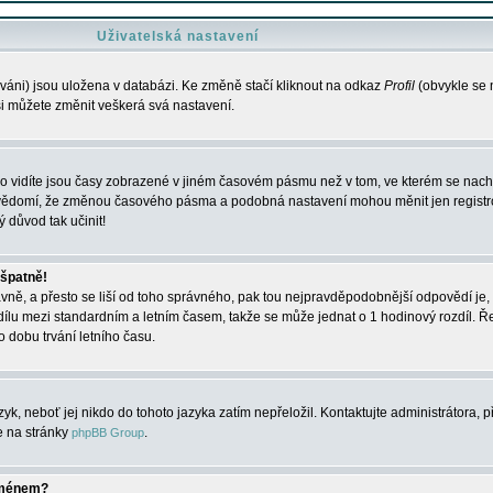
Uživatelská nastavení
váni) jsou uložena v databázi. Ke změně stačí kliknout na odkaz
Profil
(obvykle se n
 si můžete změnit veškerá svá nastavení.
o vidíte jsou časy zobrazené v jiném časovém pásmu než v tom, ve kterém se nacház
 vědomí, že změnou časového pásma a podobná nastavení mohou měnit jen registro
ý důvod tak učinit!
 špatně!
rávně, a přesto se liší od toho správného, pak tou nejpravděpodobnější odpovědí je, 
dílu mezi standardním a letním časem, takže se může jednat o 1 hodinový rozdíl. 
dobu trvání letního času.
yk, neboť jej nikdo do tohoto jazyka zatím nepřeložil. Kontaktujte administrátora, p
te na stránky
.
phpBB Group
jménem?