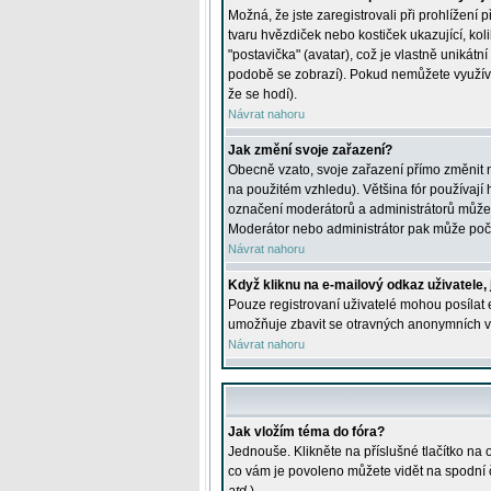
Možná, že jste zaregistrovali při prohlížení
tvaru hvězdiček nebo kostiček ukazující, kol
"postavička" (avatar), což je vlastně unikátn
podobě se zobrazí). Pokud nemůžete využívat 
že se hodí).
Návrat nahoru
Jak změní svoje zařazení?
Obecně vzato, svoje zařazení přímo změnit 
na použitém vzhledu). Většina fór používají h
označení moderátorů a administrátorů může m
Moderátor nebo administrátor pak může počet
Návrat nahoru
Když kliknu na e-mailový odkaz uživatele,
Pouze registrovaní uživatelé mohou posílat e
umožňuje zbavit se otravných anonymních vzk
Návrat nahoru
Jak vložím téma do fóra?
Jednouše. Klikněte na příslušné tlačítko na
co vám je povoleno můžete vidět na spodní 