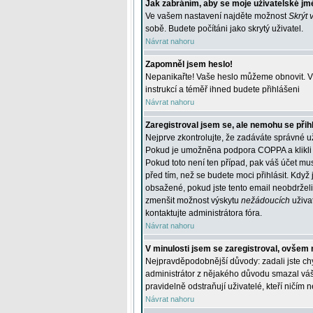
Jak zabráním, aby se moje uživatelské jm
Ve vašem nastavení najděte možnost
Skrýt 
sobě. Budete počítáni jako skrytý uživatel.
Návrat nahoru
Zapomněl jsem heslo!
Nepanikařte! Vaše heslo můžeme obnovit. V 
instrukcí a téměř ihned budete přihlášeni
Návrat nahoru
Zaregistroval jsem se, ale nemohu se přihl
Nejprve zkontrolujte, že zadáváte správné u
Pokud je umožněna podpora COPPA a klikli j
Pokud toto není ten případ, pak váš účet mus
před tím, než se budete moci přihlásit. Když 
obsažené, pokud jste tento email neobdrželi
zmenšit možnost výskytu
nežádoucích
uživat
kontaktujte administrátora fóra.
Návrat nahoru
V minulosti jsem se zaregistroval, ovšem 
Nejpravděpodobnější důvody: zadali jste chyb
administrátor z nějakého důvodu smazal váš ú
pravidelně odstraňují uživatelé, kteří ničím 
Návrat nahoru