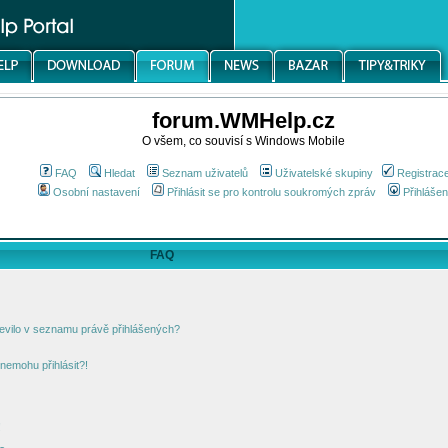
forum.WMHelp.cz
O všem, co souvisí s Windows Mobile
FAQ
Hledat
Seznam uživatelů
Uživatelské skupiny
Registrac
Osobní nastavení
Přihlásit se pro kontrolu soukromých zpráv
Přihlášen
FAQ
jevilo v seznamu právě přihlášených?
nemohu přihlásit?!
!