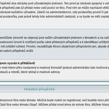
 příspěvků dva obrázky pod uživatelským jménem. Ten první je obrázek spojený s vaš
ik příspěvků jste již přidali nebo vaší pozici ve fóru. Pod ním se může nacházet vět
í obrázek každého uživatele. Záleží na administrátorovi, zda postavičky povolí či jak 
postavičky, pak právě tehdy toto administrátoři zakázali, a vy byste se měli zepta
nemůžete (úrovně se objevují pod vaším uživatelským jménem v tématech a na vaše
odnocení úrovní k rozlišení počtu vámi přidaných příspěvků a k identifikaci určitých
ít zvláštní vzhled. Prosím, nezatěžujte fórum zbytečným přispíváním jen, abyste d
 vašich příspěvků snížit.
 jsem vyzván k přihlášení!
-mail lidem přes nastavený e-mailový formulář (pokud administrátor tuto možnost po
azů a robotů, které sbírají e-mailové adresy.
Vkládání příspěvků
 obrazovce fóra nebo tématu. Možná bude nutné se registrovat, než budete moci přis
části fóra nebo tématu (Např.
Můžete přidat nová téma do tohoto fóra, Můžete hlasov