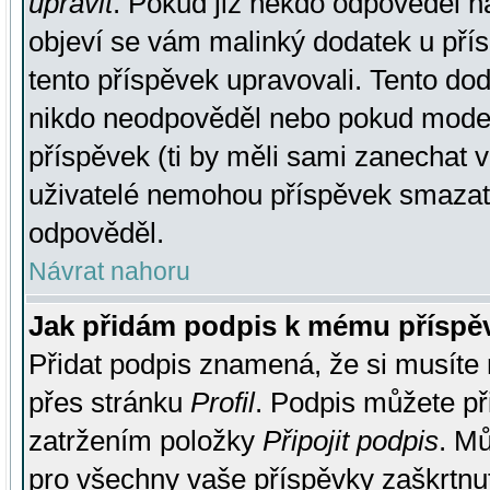
upravit
. Pokud již někdo odpověděl na
objeví se vám malinký dodatek u přísp
tento příspěvek upravovali. Tento do
nikdo neodpověděl nebo pokud moderá
příspěvek (ti by měli sami zanechat v
uživatelé nemohou příspěvek smazat,
odpověděl.
Návrat nahoru
Jak přidám podpis k mému příspě
Přidat podpis znamená, že si musíte n
přes stránku
Profil
. Podpis můžete p
zatržením položky
Připojit podpis
. Mů
pro všechny vaše příspěvky zaškrtnut