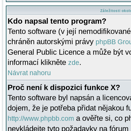
Záležitosti oko
Kdo napsal tento program?
Tento software (v její nemodifikované
chráněn autorskými právy
phpBB Gro
General Public Licence a může být vo
informací klikněte
.
zde
Návrat nahoru
Proč není k dispozici funkce X?
Tento software byl napsán a licenco
dojem, že je potřeba přidat nějakou f
a ověřte si, co 
http://www.phpbb.com
nevkládejte tyto požadavky na fóru