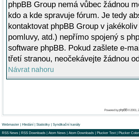
phpBB Group nemá vůbec žádnou moc 
kdo a kde spravuje fórum. Je tedy a
kontaktovat phpBB Group v jakékoliv p
pomluvy, atd.) nepřímo spojený s p
software phpBB. Pokud zašlete e-mai
třetí stranou, neočekávejte žádnou o
Návrat nahoru
phpBB
Powered by
© 2001, 
Webmaster
|
Hledání
|
Statistiky
|
Syndikační kanály
RSS News
|
RSS Downloads
|
Atom News
|
Atom Downloads
|
Plucker Text
|
Plucker Color