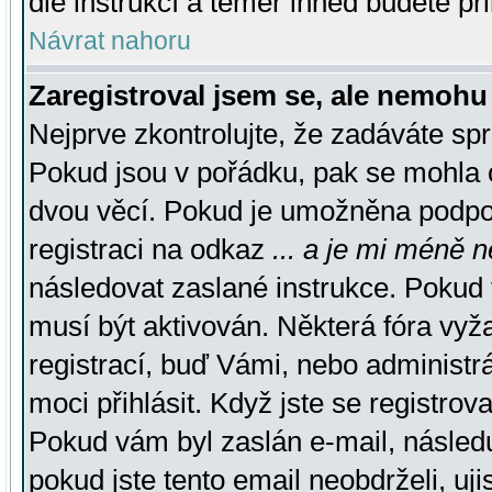
dle instrukcí a téměř ihned budete př
Návrat nahoru
Zaregistroval jsem se, ale nemohu 
Nejprve zkontrolujte, že zadáváte sp
Pokud jsou v pořádku, pak se mohla o
dvou věcí. Pokud je umožněna podpora
registraci na odkaz
... a je mi méně n
následovat zaslané instrukce. Pokud t
musí být aktivován. Některá fóra vyž
registrací, buď Vámi, nebo administr
moci přihlásit. Když jste se registrova
Pokud vám byl zaslán e-mail, násled
pokud jste tento email neobdrželi, uj