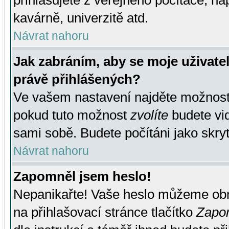
přihlašujete z veřejného počítače, na
kavárně, univerzitě atd.
Návrat nahoru
Jak zabráním, aby se moje uživate
právě přihlášených?
Ve vašem nastavení najděte možnos
pokud tuto možnost
zvolíte
budete vid
sami sobě. Budete počítáni jako skryt
Návrat nahoru
Zapomněl jsem heslo!
Nepanikařte! Vaše heslo můžeme obn
na přihlašovací stránce tlačítko
Zapom