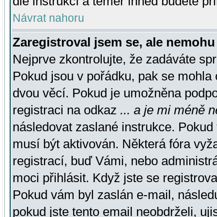
dle instrukcí a téměř ihned budete př
Návrat nahoru
Zaregistroval jsem se, ale nemohu 
Nejprve zkontrolujte, že zadáváte sp
Pokud jsou v pořádku, pak se mohla o
dvou věcí. Pokud je umožněna podpora
registraci na odkaz
... a je mi méně n
následovat zaslané instrukce. Pokud t
musí být aktivován. Některá fóra vyž
registrací, buď Vámi, nebo administr
moci přihlásit. Když jste se registrova
Pokud vám byl zaslán e-mail, násled
pokud jste tento email neobdrželi, uj