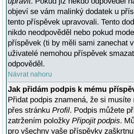
upravit
. Pokud již někdo odpověděl na
objeví se vám malinký dodatek u přísp
tento příspěvek upravovali. Tento do
nikdo neodpověděl nebo pokud moderá
příspěvek (ti by měli sami zanechat v
uživatelé nemohou příspěvek smazat,
odpověděl.
Návrat nahoru
Jak přidám podpis k mému příspě
Přidat podpis znamená, že si musíte n
přes stránku
Profil
. Podpis můžete p
zatržením položky
Připojit podpis
. Mů
pro všechny vaše příspěvky zaškrtnut