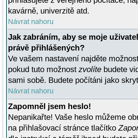
přihlašujete z veřejného počítače, na
kavárně, univerzitě atd.
Návrat nahoru
Jak zabráním, aby se moje uživate
právě přihlášených?
Ve vašem nastavení najděte možnos
pokud tuto možnost
zvolíte
budete vid
sami sobě. Budete počítáni jako skryt
Návrat nahoru
Zapomněl jsem heslo!
Nepanikařte! Vaše heslo můžeme obn
na přihlašovací stránce tlačítko
Zapom