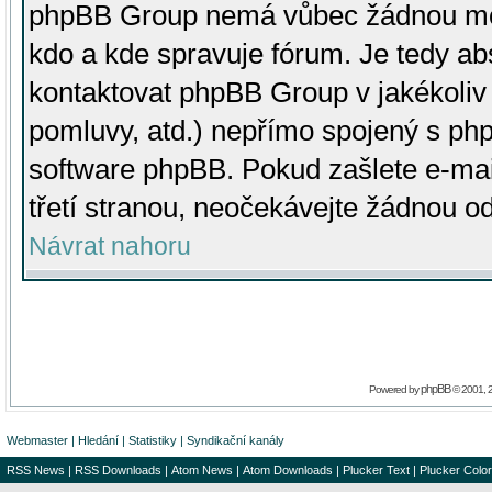
phpBB Group nemá vůbec žádnou moc 
kdo a kde spravuje fórum. Je tedy a
kontaktovat phpBB Group v jakékoliv p
pomluvy, atd.) nepřímo spojený s p
software phpBB. Pokud zašlete e-mai
třetí stranou, neočekávejte žádnou o
Návrat nahoru
phpBB
Powered by
© 2001, 
Webmaster
|
Hledání
|
Statistiky
|
Syndikační kanály
RSS News
|
RSS Downloads
|
Atom News
|
Atom Downloads
|
Plucker Text
|
Plucker Color