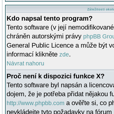
Záležitosti oko
Kdo napsal tento program?
Tento software (v její nemodifikované
chráněn autorskými právy
phpBB Gro
General Public Licence a může být vo
informací klikněte
.
zde
Návrat nahoru
Proč není k dispozici funkce X?
Tento software byl napsán a licenco
dojem, že je potřeba přidat nějakou f
a ověřte si, co 
http://www.phpbb.com
nevkládejte tyto požadavky na fóru