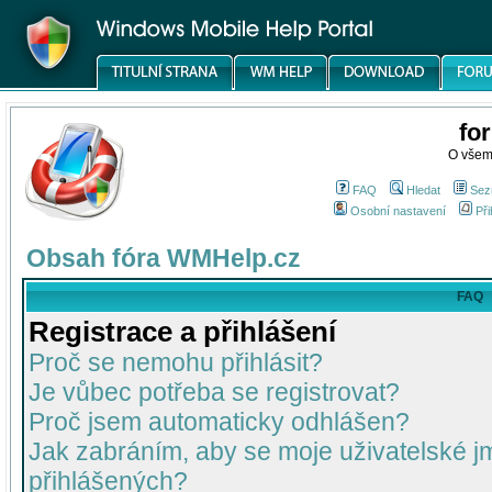
fo
O všem
FAQ
Hledat
Sez
Osobní nastavení
Při
Obsah fóra WMHelp.cz
FAQ
Registrace a přihlášení
Proč se nemohu přihlásit?
Je vůbec potřeba se registrovat?
Proč jsem automaticky odhlášen?
Jak zabráním, aby se moje uživatelské 
přihlášených?