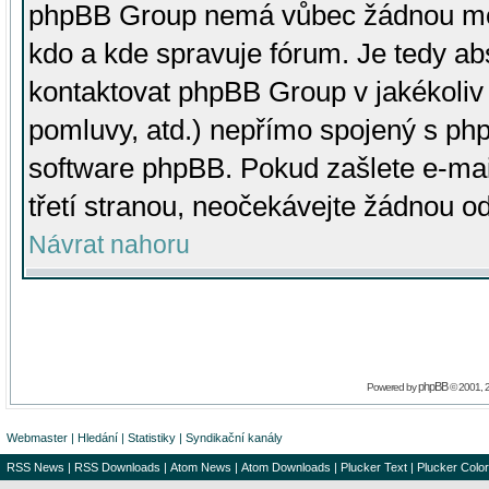
phpBB Group nemá vůbec žádnou moc 
kdo a kde spravuje fórum. Je tedy a
kontaktovat phpBB Group v jakékoliv p
pomluvy, atd.) nepřímo spojený s p
software phpBB. Pokud zašlete e-mai
třetí stranou, neočekávejte žádnou o
Návrat nahoru
phpBB
Powered by
© 2001, 
Webmaster
|
Hledání
|
Statistiky
|
Syndikační kanály
RSS News
|
RSS Downloads
|
Atom News
|
Atom Downloads
|
Plucker Text
|
Plucker Color