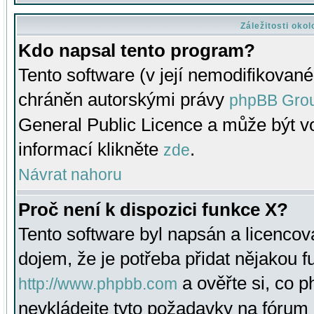
Záležitosti oko
Kdo napsal tento program?
Tento software (v její nemodifikované
chráněn autorskými právy
phpBB Gro
General Public Licence a může být vo
informací klikněte
.
zde
Návrat nahoru
Proč není k dispozici funkce X?
Tento software byl napsán a licenco
dojem, že je potřeba přidat nějakou f
a ověřte si, co 
http://www.phpbb.com
nevkládejte tyto požadavky na fóru