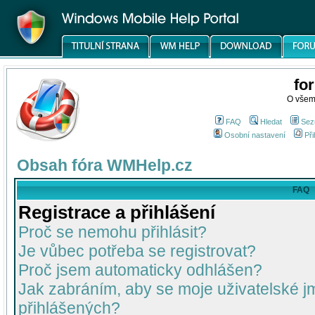
fo
O všem
FAQ
Hledat
Sez
Osobní nastavení
Při
Obsah fóra WMHelp.cz
FAQ
Registrace a přihlášení
Proč se nemohu přihlásit?
Je vůbec potřeba se registrovat?
Proč jsem automaticky odhlášen?
Jak zabráním, aby se moje uživatelské 
přihlášených?