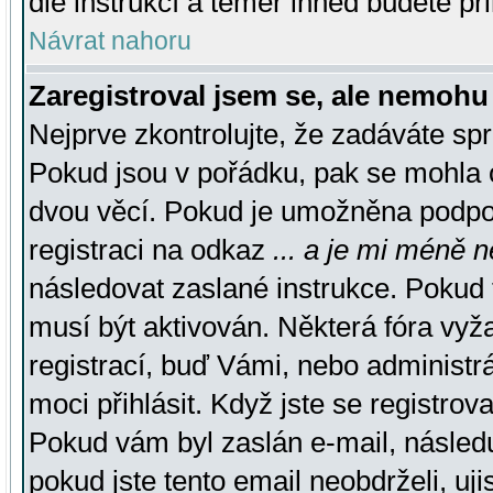
dle instrukcí a téměř ihned budete př
Návrat nahoru
Zaregistroval jsem se, ale nemohu 
Nejprve zkontrolujte, že zadáváte sp
Pokud jsou v pořádku, pak se mohla o
dvou věcí. Pokud je umožněna podpora
registraci na odkaz
... a je mi méně n
následovat zaslané instrukce. Pokud t
musí být aktivován. Některá fóra vyž
registrací, buď Vámi, nebo administr
moci přihlásit. Když jste se registrova
Pokud vám byl zaslán e-mail, násled
pokud jste tento email neobdrželi, uj