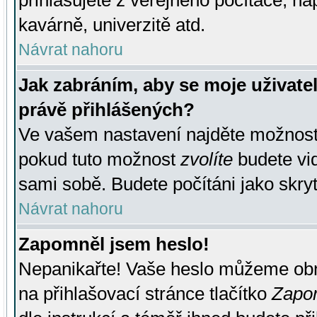
přihlašujete z veřejného počítače, na
kavárně, univerzitě atd.
Návrat nahoru
Jak zabráním, aby se moje uživate
právě přihlášených?
Ve vašem nastavení najděte možnos
pokud tuto možnost
zvolíte
budete vid
sami sobě. Budete počítáni jako skryt
Návrat nahoru
Zapomněl jsem heslo!
Nepanikařte! Vaše heslo můžeme obn
na přihlašovací stránce tlačítko
Zapom