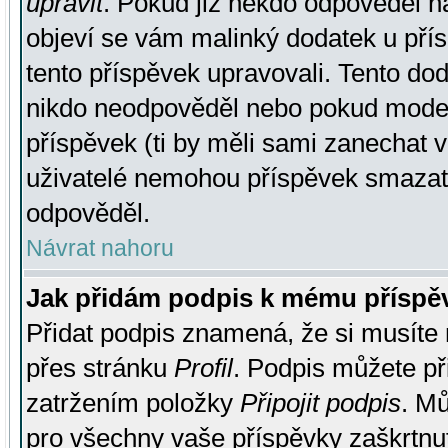
upravit
. Pokud již někdo odpověděl na
objeví se vám malinký dodatek u přísp
tento příspěvek upravovali. Tento do
nikdo neodpověděl nebo pokud moderá
příspěvek (ti by měli sami zanechat v
uživatelé nemohou příspěvek smazat,
odpověděl.
Návrat nahoru
Jak přidám podpis k mému příspě
Přidat podpis znamená, že si musíte n
přes stránku
Profil
. Podpis můžete p
zatržením položky
Připojit podpis
. Mů
pro všechny vaše příspěvky zaškrtnut