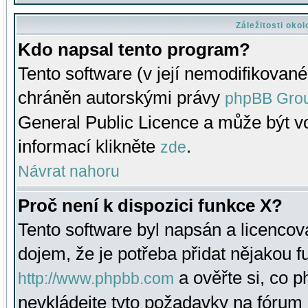
Záležitosti oko
Kdo napsal tento program?
Tento software (v její nemodifikované
chráněn autorskými právy
phpBB Gro
General Public Licence a může být vo
informací klikněte
.
zde
Návrat nahoru
Proč není k dispozici funkce X?
Tento software byl napsán a licenco
dojem, že je potřeba přidat nějakou f
a ověřte si, co 
http://www.phpbb.com
nevkládejte tyto požadavky na fóru