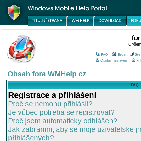
fo
O všem
FAQ
Hledat
Sez
Osobní nastavení
Při
Obsah fóra WMHelp.cz
FAQ
Registrace a přihlášení
Proč se nemohu přihlásit?
Je vůbec potřeba se registrovat?
Proč jsem automaticky odhlášen?
Jak zabráním, aby se moje uživatelské 
přihlášených?