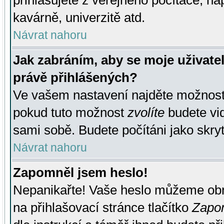
přihlašujete z veřejného počítače, na
kavárně, univerzitě atd.
Návrat nahoru
Jak zabráním, aby se moje uživate
právě přihlášených?
Ve vašem nastavení najděte možnos
pokud tuto možnost
zvolíte
budete vid
sami sobě. Budete počítáni jako skryt
Návrat nahoru
Zapomněl jsem heslo!
Nepanikařte! Vaše heslo můžeme obn
na přihlašovací stránce tlačítko
Zapom