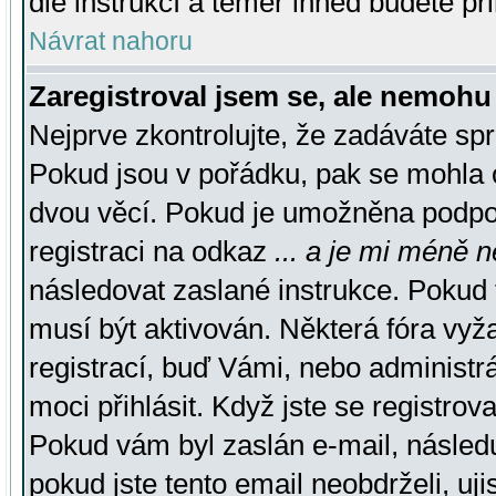
dle instrukcí a téměř ihned budete př
Návrat nahoru
Zaregistroval jsem se, ale nemohu 
Nejprve zkontrolujte, že zadáváte sp
Pokud jsou v pořádku, pak se mohla o
dvou věcí. Pokud je umožněna podpora
registraci na odkaz
... a je mi méně n
následovat zaslané instrukce. Pokud t
musí být aktivován. Některá fóra vyž
registrací, buď Vámi, nebo administr
moci přihlásit. Když jste se registrova
Pokud vám byl zaslán e-mail, násled
pokud jste tento email neobdrželi, uj