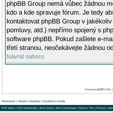
phpBB Group nemá vůbec žádnou moc 
kdo a kde spravuje fórum. Je tedy a
kontaktovat phpBB Group v jakékoliv p
pomluvy, atd.) nepřímo spojený s p
software phpBB. Pokud zašlete e-mai
třetí stranou, neočekávejte žádnou o
Návrat nahoru
phpBB
Powered by
© 2001, 
Webmaster
|
Hledání
|
Statistiky
|
Syndikační kanály
RSS News
|
RSS Downloads
|
Atom News
|
Atom Downloads
|
Plucker Text
|
Plucker Color