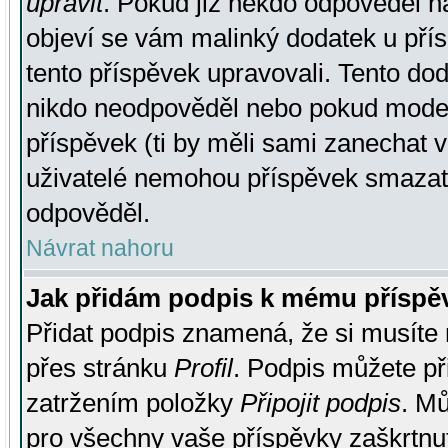
upravit
. Pokud již někdo odpověděl na
objeví se vám malinký dodatek u přísp
tento příspěvek upravovali. Tento do
nikdo neodpověděl nebo pokud moderá
příspěvek (ti by měli sami zanechat v
uživatelé nemohou příspěvek smazat,
odpověděl.
Návrat nahoru
Jak přidám podpis k mému příspě
Přidat podpis znamená, že si musíte n
přes stránku
Profil
. Podpis můžete p
zatržením položky
Připojit podpis
. Mů
pro všechny vaše příspěvky zaškrtnut