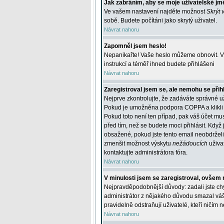
Jak zabráním, aby se moje uživatelské jm
Ve vašem nastavení najděte možnost
Skrýt 
sobě. Budete počítáni jako skrytý uživatel.
Návrat nahoru
Zapomněl jsem heslo!
Nepanikařte! Vaše heslo můžeme obnovit. V 
instrukcí a téměř ihned budete přihlášeni
Návrat nahoru
Zaregistroval jsem se, ale nemohu se přihl
Nejprve zkontrolujte, že zadáváte správné u
Pokud je umožněna podpora COPPA a klikli j
Pokud toto není ten případ, pak váš účet mus
před tím, než se budete moci přihlásit. Když 
obsažené, pokud jste tento email neobdrželi
zmenšit možnost výskytu
nežádoucích
uživat
kontaktujte administrátora fóra.
Návrat nahoru
V minulosti jsem se zaregistroval, ovšem 
Nejpravděpodobnější důvody: zadali jste chyb
administrátor z nějakého důvodu smazal váš ú
pravidelně odstraňují uživatelé, kteří ničím 
Návrat nahoru