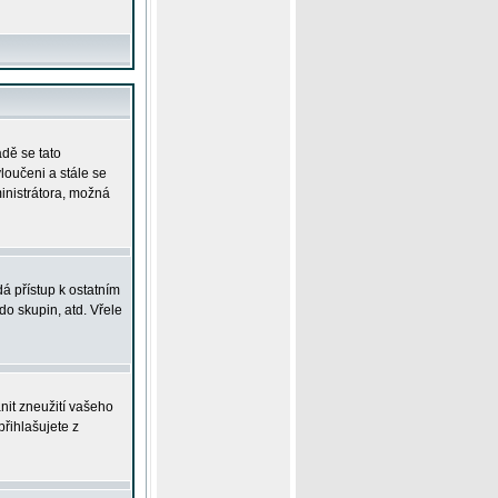
adě se tato
yloučeni a stále se
ministrátora, možná
á přístup k ostatním
o skupin, atd. Vřele
nit zneužití vašeho
přihlašujete z