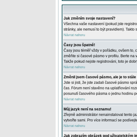
Jak změním svoje nastavení?
Všechna vaše nastavení (pokud jste registro
stránky, ale nemusí to být pravidlem). Takto
Návrat nahoru
Časy jsou špatně!
Časy jsou téměř vždy v pořádku, ovšem to, c
změňte si časové pásmo v profilu. Berte na
Takže pokud nejste registrováni, toto je dobr
Návrat nahoru
Změnil jsem časové pásmo, ale je to stále
Jste si jisti, že jste zadali časové pásmo sp
čas. Fórum není stavěno na uplatňování roz
posunutí časového pásma o jednu hodinu po 
Návrat nahoru
Můj jazyk není na seznamu!
Zřejmě administrátor nenainstaloval tento jaz
vytvořte sami. Pro více informací se podívej
Návrat nahoru
Jak zobrazím obrázek pod uživatelským 