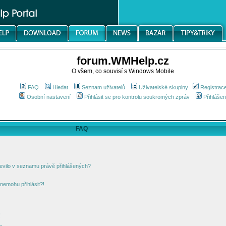
forum.WMHelp.cz
O všem, co souvisí s Windows Mobile
FAQ
Hledat
Seznam uživatelů
Uživatelské skupiny
Registrac
Osobní nastavení
Přihlásit se pro kontrolu soukromých zpráv
Přihlášen
FAQ
jevilo v seznamu právě přihlášených?
nemohu přihlásit?!
!