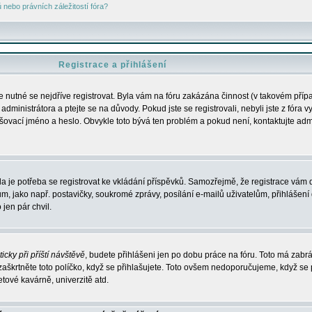
nebo právních záležitostí fóra?
Registrace a přihlášení
je nutné se nejdříve registrovat. Byla vám na fóru zakázána činnost (v takovém příp
dministrátora a ptejte se na důvody. Pokud jste se registrovali, nebyli jste z fóra v
lašovací jméno a heslo. Obvykle toto bývá ten problém a pokud není, kontaktujte ad
da je potřeba se registrovat ke vkládání příspěvků. Samozřejmě, že registrace vám d
ako např. postavičky, soukromé zprávy, posílání e-mailů uživatelům, přihlášení d
jen pár chvil.
icky při příští návštěvě
, budete přihlášeni jen po dobu práce na fóru. Toto má zabrá
 zaškrtněte toto políčko, když se přihlašujete. Toto ovšem nedoporučujeme, když se 
etové kavárně, univerzitě atd.