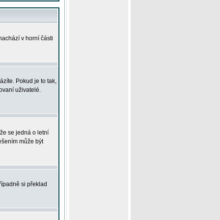
achází v horní části
íte. Pokud je to tak,
vaní uživatelé.
že se jedná o letní
Řešením může být
řípadně si překlad