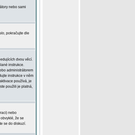
rátory nebo sami
slo
, pokračujte dle
edujících dvou věcí.
lané instrukce.
 nebo administrátorem
dujte instrukce v něm
aktivace používá, je
ste použili je platná,
traci) nebo
 obvyklé, že se
te se do diskuzí.