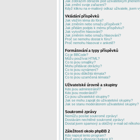
Jak zobrazím obrázek pod uživatelským jménem
Jak změní svoje zařazení?
Když kliknu na e-mailový odkaz uživatele, jsem v
Vkládání příspěvků
Jak vložím téma do fóra?
Jak změním nebo smažu příspěvek?
Jak přidám podpis k mému příspěvku?
Jak vytvořím hlasování?
Jak změním nebo smažu hlasování?
Proč se nemohu dostat k fóru?
Proč nemohu hlasovat v anketě?
Formátování a typy příspěvků
Co je BBCode?
Můžu používat HTML?
Co to jsou smajlíky?
Mohu přidávat obrázky?
Co to jsou oznámení?
Co to jsou důležitá témata?
Co to jsou uzamčená témata?
Uživatelské úrovně a skupiny
Kdo jsou administrátoři?
Kdo jsou moderátoři?
Co jsou uživatelské skupiny?
Jak se mohu zapojit do uživatelské skupiny?
Jak se stanu moderátorem uživatelské skupiny?
Soukromé zprávy
Nemůžu posílat soukromé zprávy!
Dostávám nechtěné soukromé zprávy!
Dostal jsem spamový a obtížný e-mail od někoho 
Záležitosti okolo phpBB 2
Kdo napsal tento program?
Proč není k dispozici funkce X?