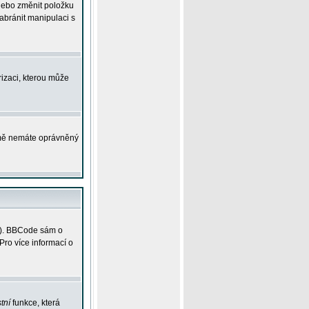
 nebo změnit položku
abránit manipulaci s
rizaci, kterou může
ejmě nemáte oprávněný
ky). BBCode sám o
Pro více informací o
tní
funkce, která