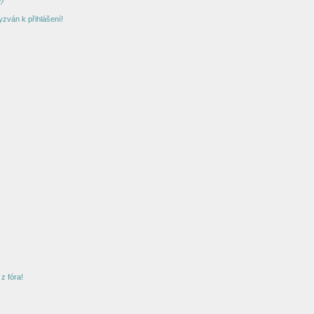
?
yzván k přihlášení!
z fóra!