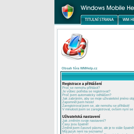
Obsah fóra WMHelp.cz
Registrace a přihlášení
Proč se nemohu přihlásit?
Je vůbec potřeba se registrovat?
Proč jsem automaticky odhlášen?
Jak zabráním, aby se moje uživatelské jméno ob
Zapomněl jsem heslo!
Zaregistroval jsem se, ale nemohu se přihlásit!
V minulosti jsem se zaregistroval, ovšem nyní se 
Uživatelská nastavení
Jak změním svoje nastavení?
Časy jsou špatně!
Změnil jsem časové pásmo, ale je to stále špatně
Můj jazyk není na seznamu!