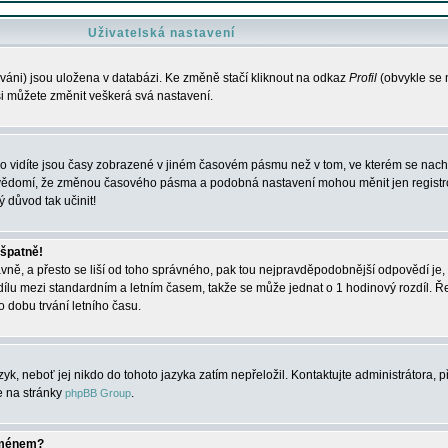
Uživatelská nastavení
váni) jsou uložena v databázi. Ke změně stačí kliknout na odkaz
Profil
(obvykle se n
 si můžete změnit veškerá svá nastavení.
o vidíte jsou časy zobrazené v jiném časovém pásmu než v tom, ve kterém se nacház
 vědomí, že změnou časového pásma a podobná nastavení mohou měnit jen registro
ý důvod tak učinit!
 špatně!
rávně, a přesto se liší od toho správného, pak tou nejpravděpodobnější odpovědí je, 
dílu mezi standardním a letním časem, takže se může jednat o 1 hodinový rozdíl. 
dobu trvání letního času.
yk, neboť jej nikdo do tohoto jazyka zatím nepřeložil. Kontaktujte administrátora, p
te na stránky
.
phpBB Group
jménem?