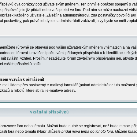
 příspěvků dva obrázky pod uživatelským jménem. Ten první je obrázek spojený s vaš
ik příspěvků jste již přidali nebo vaší pozici ve fóru. Pod ním se může nacházet vět
í obrázek každého uživatele. Záleží na administrátorovi, zda postavičky povolí či jak 
postavičky, pak právě tehdy toto administrátoři zakázali, a vy byste se měli zepta
nemůžete (úrovně se objevují pod vaším uživatelským jménem v tématech a na vaše
odnocení úrovní k rozlišení počtu vámi přidaných příspěvků a k identifikaci určitých
ít zvláštní vzhled. Prosím, nezatěžujte fórum zbytečným přispíváním jen, abyste d
 vašich příspěvků snížit.
 jsem vyzván k přihlášení!
-mail lidem přes nastavený e-mailový formulář (pokud administrátor tuto možnost po
azů a robotů, které sbírají e-mailové adresy.
Vkládání příspěvků
 obrazovce fóra nebo tématu. Možná bude nutné se registrovat, než budete moci přis
části fóra nebo tématu (Např.
Můžete přidat nová téma do tohoto fóra, Můžete hlasov