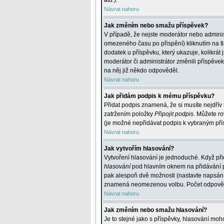
atd.
).
Návrat nahoru
Jak změním nebo smažu příspěvek?
V případě, že nejste moderátor nebo adminis
omezeného času po přispění) kliknutím na t
dodatek u příspěvku, který ukazuje, kolikrá
moderátor či administrátor změnili příspěve
na něj již někdo odpověděl.
Návrat nahoru
Jak přidám podpis k mému příspěvku?
Přidat podpis znamená, že si musíte nejdřív 
zatržením položky
Připojit podpis
. Můžete ro
(je možné nepřidávat podpis k vybraným pří
Návrat nahoru
Jak vytvořím hlasování?
Vytvoření hlasování je jednoduché. Když při
hlasování
pod hlavním oknem na přidávání př
pak alespoň dvě možnosti (nastavte napsán
znamená neomezenou volbu. Počet odpovědí, 
Návrat nahoru
Jak změním nebo smažu hlasování?
Je to stejné jako s příspěvky, hlasování m