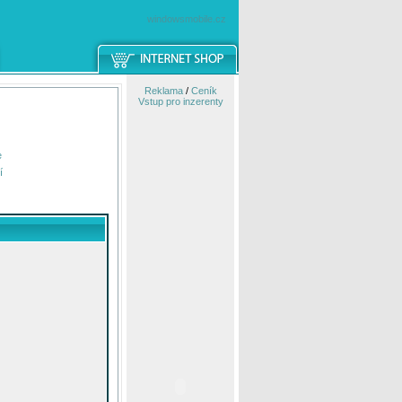
windowsmobile.cz
Reklama
/
Ceník
Vstup pro inzerenty
e
í