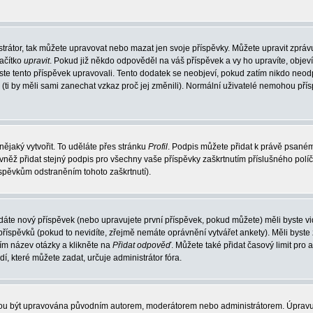
trátor, tak můžete upravovat nebo mazat jen svoje příspěvky. Můžete upravit zpráv
lačítko
upravit
. Pokud již někdo odpověděl na váš příspěvek a vy ho upravíte, objev
t jste tento příspěvek upravovali. Tento dodatek se neobjeví, pokud zatím nikdo ne
k (ti by měli sami zanechat vzkaz proč jej změnili). Normální uživatelé nemohou př
nějaký vytvořit. To uděláte přes stránku
Profil
. Podpis můžete přidat k právě psané
vněž přidat stejný podpis pro všechny vaše příspěvky zaškrtnutím příslušného políč
spěvkům odstraněním tohoto zaškrtnutí).
dáte nový příspěvek (nebo upravujete první příspěvek, pokud můžete) měli byste vid
íspěvků (pokud to nevidíte, zřejmě nemáte oprávnění vytvářet ankety). Měli byste
ím název otázky a klikněte na
Přidat odpověď
. Můžete také přidat časový limit pro 
které můžete zadat, určuje administrátor fóra.
ohou být upravována původním autorem, moderátorem nebo administrátorem. Úpravu 