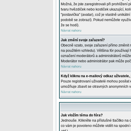
Možná, že jste zaregistrovali při prohlížení
tvaru hvězdiček nebo kostiček ukazující, kol
"postavička" (avatar), což je vlastně unikátn
podobě se zobrazí). Pokud nemůžete využívat 
že se hodí).
Návrat nahoru
Jak změní svoje zařazení?
Obecně vzato, svoje zařazení přímo změnit 
na použitém vzhledu). Většina fór používají h
označení moderátorů a administrátorů může m
Moderátor nebo administrátor pak může počet
Návrat nahoru
Když kliknu na e-mailový odkaz uživatele,
Pouze registrovaní uživatelé mohou posílat e
umožňuje zbavit se otravných anonymních vzk
Návrat nahoru
Jak vložím téma do fóra?
Jednouše. Klikněte na příslušné tlačítko na
co vám je povoleno můžete vidět na spodní 