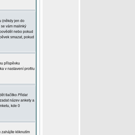
u (někdy jen do
í se vám malinký
odpověděl nebo pokud
íspěvek smazat, pokud
mu příspěvku
ka v nastavení profilu
ět tlačítko
Přidat
 zadat název ankety a
anketu, kde 0
zahájíte kliknutím