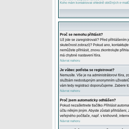
Koho mám kontaktovat ohledně obtížných e-mailů 
Proč se nemohu přihlásit?
Už jste se zaregistrovali? Před přihlášením 
skutečnost zobrazí)? Pokud ano, kontaktujte a
nemůžete přihlásit, znovu zkontrolujte přih
má chybné nastavení fóra.
Návrat nahoru
Je vůbec potřeba se registrovat?
Nemusíte. Vše je na administrátorovi fóra, z
službám nedostupným anonymním uživatelům, j
vám tedy registraci doporučujeme. Zabere to 
Návrat nahoru
Proč jsem automaticky odhlášen?
Pokud nezaškrtnete tlačítko
Přihlásit automat
účtu někým jiným. Abyste zůstali přihlášeni,
veřejného počítače, např. v knihovně, intern
Návrat nahoru