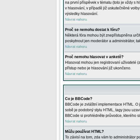
na první příspěvek v tématu (toto je vždy 
v hlasování, v případě již uskutečněné volb
výsledky hlasování.
Návrat nahoru
Proč se nemohu dostat k fóru?
Některá fóra mohou být znepřístupněna určitý
poskytnout jen moderátor a administrátor, tak
Návrat nahoru
Proč nemohu hlasovat v anketě?
Hlasovat mohou jen registrovaní uživatelé (
přístup nebo je hlasování již ukončeno.
Návrat nahoru
Co je BBCode?
BBCode je zvláštní implementace HTML. O je
sobě je podobný stylu HTML, tagy jsou uzavřen
BBCode si prohlédněte průvodce, kterého si
Návrat nahoru
Můžu používat HTML?
To závisí na tom, zda vám to administrátor po