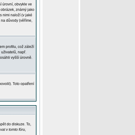
í úrovní, obvykle ve
ší obrázek, známý jako
s nimi naloží (v jaké
t na důvody (věříme,
m profilu, což záleží
 uživatelů, např.
osáhli vyšší úrovně.
volil). Toto opatření
pět do diskuze. To,
at v tomto fóru,