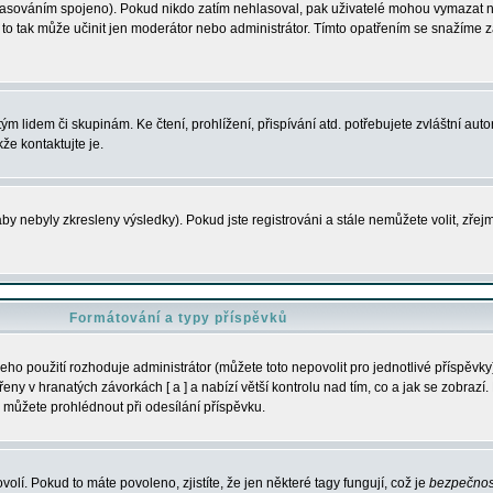
s hlasováním spojeno). Pokud nikdo zatím nehlasoval, pak uživatelé mohou vymazat
y to tak může učinit jen moderátor nebo administrátor. Tímto opatřením se snažíme z
m lidem či skupinám. Ke čtení, prohlížení, přispívání atd. potřebujete zvláštní auto
že kontaktujte je.
aby nebyly zkresleny výsledky). Pokud jste registrováni a stále nemůžete volit, zř
Formátování a typy příspěvků
ho použití rozhoduje administrátor (můžete toto nepovolit pro jednotlivé příspěv
y v hranatých závorkách [ a ] a nabízí větší kontrolu nad tím, co a jak se zobrazí. 
 můžete prohlédnout při odesílání příspěvku.
volí. Pokud to máte povoleno, zjistíte, že jen některé tagy fungují, což je
bezpečnos