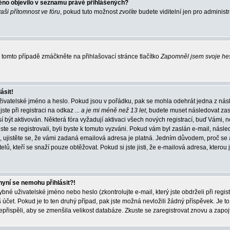
éno objevilo v seznamu právě přihlášených?
vaši přítomnost ve fóru
, pokud tuto možnost
zvolíte
budete viditelní jen pro administ
tomto případě zmáčkněte na přihlašovací stránce tlačítko
Zapomněl jsem svoje he
ásit!
živatelské jméno a heslo. Pokud jsou v pořádku, pak se mohla odehrát jedna z násl
ste při registraci na odkaz
... a je mi méně než 13 let
, budete muset následovat zas
í být aktivován. Některá fóra vyžadují aktivaci všech nových registrací, buď Vámi,
jste se registrovali, byli byste k tomuto vyzváni. Pokud vám byl zaslán e-mail, násle
, ujistěte se, že vámi zadaná emailová adresa je platná. Jedním důvodem, proč se 
elů, kteří se snaží pouze obtěžovat. Pokud si jste jisti, že e-mailová adresa, kterou j
nyní se nemohu přihlásit?!
né uživatelské jméno nebo heslo (zkontrolujte e-mail, který jste obdrželi při regis
čet. Pokud je to ten druhý případ, pak jste možná nevložili žádný příspěvek. Je to
nepřispěli, aby se zmenšila velikost databáze. Zkuste se zaregistrovat znovu a zapoj