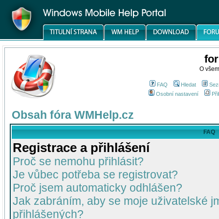
fo
O všem
FAQ
Hledat
Sez
Osobní nastavení
Při
Obsah fóra WMHelp.cz
FAQ
Registrace a přihlášení
Proč se nemohu přihlásit?
Je vůbec potřeba se registrovat?
Proč jsem automaticky odhlášen?
Jak zabráním, aby se moje uživatelské 
přihlášených?