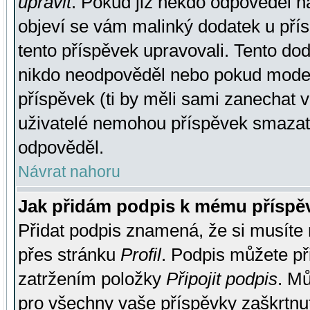
upravit
. Pokud již někdo odpověděl na
objeví se vám malinký dodatek u přísp
tento příspěvek upravovali. Tento do
nikdo neodpověděl nebo pokud moderá
příspěvek (ti by měli sami zanechat v
uživatelé nemohou příspěvek smazat,
odpověděl.
Návrat nahoru
Jak přidám podpis k mému příspě
Přidat podpis znamená, že si musíte n
přes stránku
Profil
. Podpis můžete p
zatržením položky
Připojit podpis
. Mů
pro všechny vaše příspěvky zaškrtnut