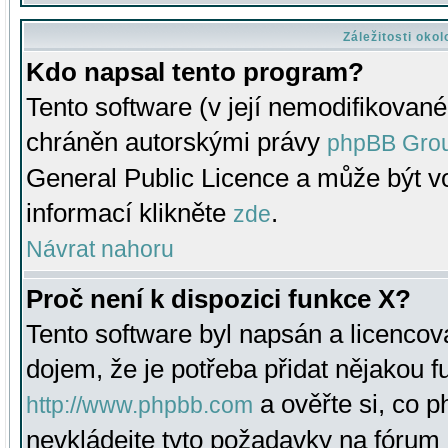
Záležitosti oko
Kdo napsal tento program?
Tento software (v její nemodifikované
chráněn autorskými právy
phpBB Gro
General Public Licence a může být vo
informací klikněte
.
zde
Návrat nahoru
Proč není k dispozici funkce X?
Tento software byl napsán a licenco
dojem, že je potřeba přidat nějakou f
a ověřte si, co 
http://www.phpbb.com
nevkládejte tyto požadavky na fóru