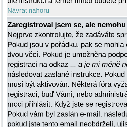
dle instrukcí a téměř ihned budete př
Návrat nahoru
Zaregistroval jsem se, ale nemohu 
Nejprve zkontrolujte, že zadáváte sp
Pokud jsou v pořádku, pak se mohla o
dvou věcí. Pokud je umožněna podpora
registraci na odkaz
... a je mi méně n
následovat zaslané instrukce. Pokud t
musí být aktivován. Některá fóra vyž
registrací, buď Vámi, nebo administr
moci přihlásit. Když jste se registrova
Pokud vám byl zaslán e-mail, násled
pokud jste tento email neobdrželi, uj