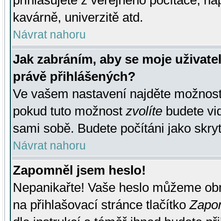
přihlašujete z veřejného počítače, na
kavárně, univerzitě atd.
Návrat nahoru
Jak zabráním, aby se moje uživate
právě přihlášených?
Ve vašem nastavení najděte možnos
pokud tuto možnost
zvolíte
budete vid
sami sobě. Budete počítáni jako skryt
Návrat nahoru
Zapomněl jsem heslo!
Nepanikařte! Vaše heslo můžeme obn
na přihlašovací stránce tlačítko
Zapom