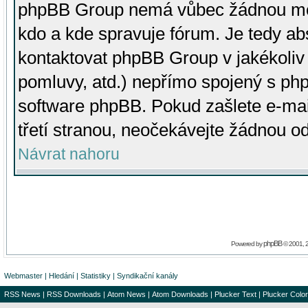
phpBB Group nemá vůbec žádnou moc 
kdo a kde spravuje fórum. Je tedy a
kontaktovat phpBB Group v jakékoliv p
pomluvy, atd.) nepřímo spojený s p
software phpBB. Pokud zašlete e-mai
třetí stranou, neočekávejte žádnou o
Návrat nahoru
phpBB
Powered by
© 2001, 
Webmaster
|
Hledání
|
Statistiky
|
Syndikační kanály
RSS News
|
RSS Downloads
|
Atom News
|
Atom Downloads
|
Plucker Text
|
Plucker Color