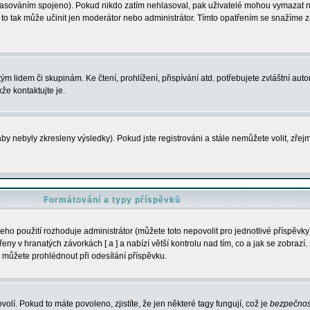
s hlasováním spojeno). Pokud nikdo zatím nehlasoval, pak uživatelé mohou vymazat
y to tak může učinit jen moderátor nebo administrátor. Tímto opatřením se snažíme z
m lidem či skupinám. Ke čtení, prohlížení, přispívání atd. potřebujete zvláštní auto
že kontaktujte je.
aby nebyly zkresleny výsledky). Pokud jste registrováni a stále nemůžete volit, zř
Formátování a typy příspěvků
ho použití rozhoduje administrátor (můžete toto nepovolit pro jednotlivé příspěv
y v hranatých závorkách [ a ] a nabízí větší kontrolu nad tím, co a jak se zobrazí. 
 můžete prohlédnout při odesílání příspěvku.
volí. Pokud to máte povoleno, zjistíte, že jen některé tagy fungují, což je
bezpečnos