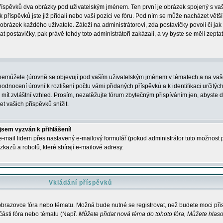
 příspěvků dva obrázky pod uživatelským jménem. Ten první je obrázek spojený s vaš
ik příspěvků jste již přidali nebo vaší pozici ve fóru. Pod ním se může nacházet vět
í obrázek každého uživatele. Záleží na administrátorovi, zda postavičky povolí či jak 
postavičky, pak právě tehdy toto administrátoři zakázali, a vy byste se měli zepta
nemůžete (úrovně se objevují pod vaším uživatelským jménem v tématech a na vaše
odnocení úrovní k rozlišení počtu vámi přidaných příspěvků a k identifikaci určitých
ít zvláštní vzhled. Prosím, nezatěžujte fórum zbytečným přispíváním jen, abyste d
 vašich příspěvků snížit.
 jsem vyzván k přihlášení!
-mail lidem přes nastavený e-mailový formulář (pokud administrátor tuto možnost po
azů a robotů, které sbírají e-mailové adresy.
Vkládání příspěvků
 obrazovce fóra nebo tématu. Možná bude nutné se registrovat, než budete moci přis
části fóra nebo tématu (Např.
Můžete přidat nová téma do tohoto fóra, Můžete hlasov