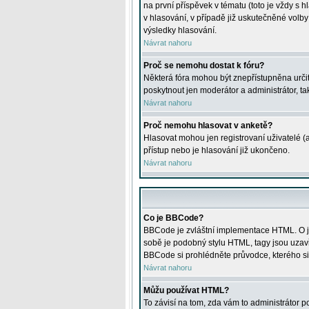
na první příspěvek v tématu (toto je vždy 
v hlasování, v případě již uskutečněné volb
výsledky hlasování.
Návrat nahoru
Proč se nemohu dostat k fóru?
Některá fóra mohou být znepřístupněna určitý
poskytnout jen moderátor a administrátor, tak
Návrat nahoru
Proč nemohu hlasovat v anketě?
Hlasovat mohou jen registrovaní uživatelé (
přístup nebo je hlasování již ukončeno.
Návrat nahoru
Co je BBCode?
BBCode je zvláštní implementace HTML. O je
sobě je podobný stylu HTML, tagy jsou uzavřen
BBCode si prohlédněte průvodce, kterého si
Návrat nahoru
Můžu používat HTML?
To závisí na tom, zda vám to administrátor po