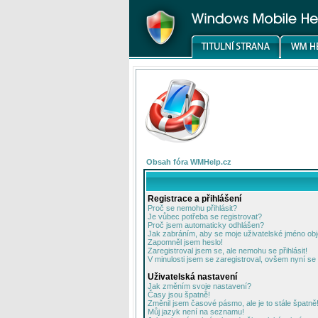
Obsah fóra WMHelp.cz
Registrace a přihlášení
Proč se nemohu přihlásit?
Je vůbec potřeba se registrovat?
Proč jsem automaticky odhlášen?
Jak zabráním, aby se moje uživatelské jméno ob
Zapomněl jsem heslo!
Zaregistroval jsem se, ale nemohu se přihlásit!
V minulosti jsem se zaregistroval, ovšem nyní se 
Uživatelská nastavení
Jak změním svoje nastavení?
Časy jsou špatně!
Změnil jsem časové pásmo, ale je to stále špatně
Můj jazyk není na seznamu!