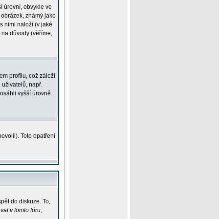
í úrovní, obvykle ve
ší obrázek, známý jako
s nimi naloží (v jaké
t na důvody (věříme,
m profilu, což záleží
 uživatelů, např.
osáhli vyšší úrovně.
volil). Toto opatření
pět do diskuze. To,
at v tomto fóru,