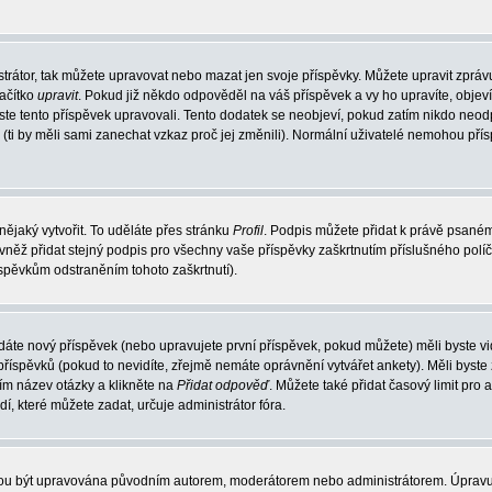
trátor, tak můžete upravovat nebo mazat jen svoje příspěvky. Můžete upravit zpráv
lačítko
upravit
. Pokud již někdo odpověděl na váš příspěvek a vy ho upravíte, objev
t jste tento příspěvek upravovali. Tento dodatek se neobjeví, pokud zatím nikdo ne
k (ti by měli sami zanechat vzkaz proč jej změnili). Normální uživatelé nemohou př
nějaký vytvořit. To uděláte přes stránku
Profil
. Podpis můžete přidat k právě psané
vněž přidat stejný podpis pro všechny vaše příspěvky zaškrtnutím příslušného políč
spěvkům odstraněním tohoto zaškrtnutí).
dáte nový příspěvek (nebo upravujete první příspěvek, pokud můžete) měli byste vid
íspěvků (pokud to nevidíte, zřejmě nemáte oprávnění vytvářet ankety). Měli byste
ím název otázky a klikněte na
Přidat odpověď
. Můžete také přidat časový limit pro 
které můžete zadat, určuje administrátor fóra.
ohou být upravována původním autorem, moderátorem nebo administrátorem. Úpravu 