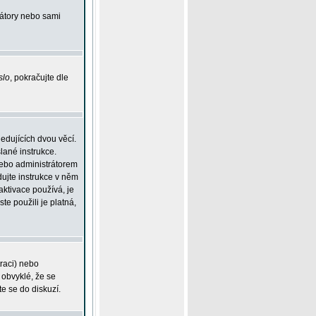
rátory nebo sami
slo
, pokračujte dle
edujících dvou věcí.
lané instrukce.
 nebo administrátorem
dujte instrukce v něm
aktivace používá, je
ste použili je platná,
traci) nebo
 obvyklé, že se
te se do diskuzí.