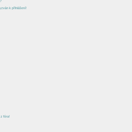
?
yzván k přihlášení!
z fóra!