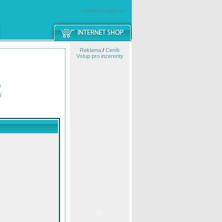
windowsmobile.cz
Reklama
/
Ceník
Vstup pro inzerenty
e
í