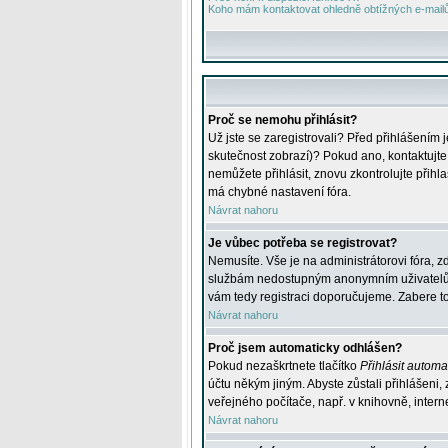
Koho mám kontaktovat ohledně obtížných e-mailů 
Proč se nemohu přihlásit?
Už jste se zaregistrovali? Před přihlášením 
skutečnost zobrazí)? Pokud ano, kontaktujte a
nemůžete přihlásit, znovu zkontrolujte přih
má chybné nastavení fóra.
Návrat nahoru
Je vůbec potřeba se registrovat?
Nemusíte. Vše je na administrátorovi fóra, z
službám nedostupným anonymním uživatelům, j
vám tedy registraci doporučujeme. Zabere to 
Návrat nahoru
Proč jsem automaticky odhlášen?
Pokud nezaškrtnete tlačítko
Přihlásit automat
účtu někým jiným. Abyste zůstali přihlášeni,
veřejného počítače, např. v knihovně, intern
Návrat nahoru