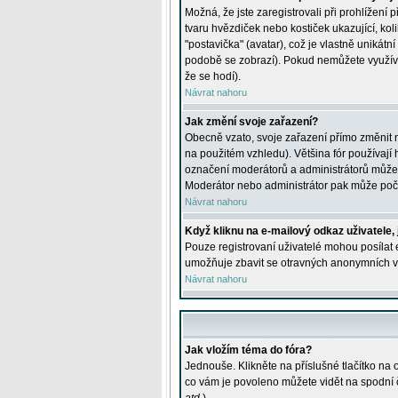
Možná, že jste zaregistrovali při prohlížení
tvaru hvězdiček nebo kostiček ukazující, kol
"postavička" (avatar), což je vlastně unikátn
podobě se zobrazí). Pokud nemůžete využívat 
že se hodí).
Návrat nahoru
Jak změní svoje zařazení?
Obecně vzato, svoje zařazení přímo změnit 
na použitém vzhledu). Většina fór používají h
označení moderátorů a administrátorů může m
Moderátor nebo administrátor pak může počet
Návrat nahoru
Když kliknu na e-mailový odkaz uživatele,
Pouze registrovaní uživatelé mohou posílat e
umožňuje zbavit se otravných anonymních vzk
Návrat nahoru
Jak vložím téma do fóra?
Jednouše. Klikněte na příslušné tlačítko na
co vám je povoleno můžete vidět na spodní 