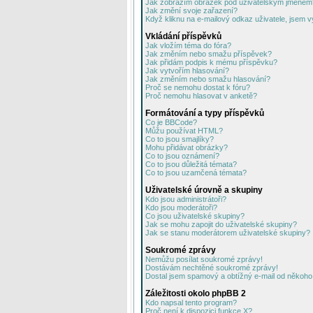
Jak zobrazím obrázek pod uživatelským jménem
Jak změní svoje zařazení?
Když kliknu na e-mailový odkaz uživatele, jsem v
Vkládání příspěvků
Jak vložím téma do fóra?
Jak změním nebo smažu příspěvek?
Jak přidám podpis k mému příspěvku?
Jak vytvořím hlasování?
Jak změním nebo smažu hlasování?
Proč se nemohu dostat k fóru?
Proč nemohu hlasovat v anketě?
Formátování a typy příspěvků
Co je BBCode?
Můžu používat HTML?
Co to jsou smajlíky?
Mohu přidávat obrázky?
Co to jsou oznámení?
Co to jsou důležitá témata?
Co to jsou uzamčená témata?
Uživatelské úrovně a skupiny
Kdo jsou administrátoři?
Kdo jsou moderátoři?
Co jsou uživatelské skupiny?
Jak se mohu zapojit do uživatelské skupiny?
Jak se stanu moderátorem uživatelské skupiny?
Soukromé zprávy
Nemůžu posílat soukromé zprávy!
Dostávám nechtěné soukromé zprávy!
Dostal jsem spamový a obtížný e-mail od někoho 
Záležitosti okolo phpBB 2
Kdo napsal tento program?
Proč není k dispozici funkce X?