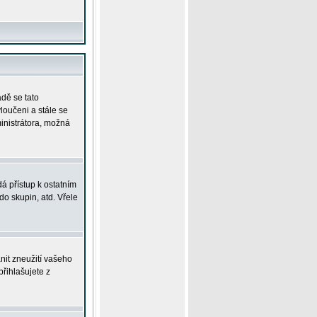
adě se tato
yloučeni a stále se
ministrátora, možná
á přístup k ostatním
o skupin, atd. Vřele
nit zneužití vašeho
přihlašujete z