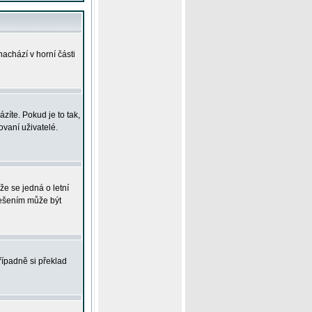
achází v horní části
íte. Pokud je to tak,
vaní uživatelé.
že se jedná o letní
Řešením může být
řípadně si překlad