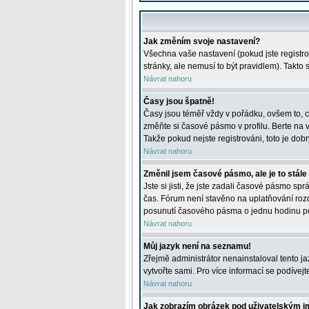
Jak změním svoje nastavení?
Všechna vaše nastavení (pokud jste registro
stránky, ale nemusí to být pravidlem). Takto
Návrat nahoru
Časy jsou špatně!
Časy jsou téměř vždy v pořádku, ovšem to, c
změňte si časové pásmo v profilu. Berte na
Takže pokud nejste registrováni, toto je dobr
Návrat nahoru
Změnil jsem časové pásmo, ale je to stále
Jste si jisti, že jste zadali časové pásmo sp
čas. Fórum není stavěno na uplatňování roz
posunutí časového pásma o jednu hodinu po 
Návrat nahoru
Můj jazyk není na seznamu!
Zřejmě administrátor nenainstaloval tento jaz
vytvořte sami. Pro více informací se podívej
Návrat nahoru
Jak zobrazím obrázek pod uživatelským 