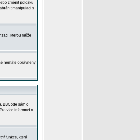
 nebo změnit položku
abránit manipulaci s
rizaci, kterou může
ejmě nemáte oprávněný
ky). BBCode sám o
Pro více informací o
tní
funkce, která