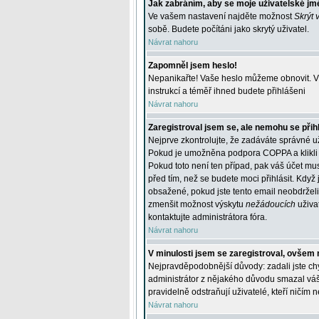
Jak zabráním, aby se moje uživatelské jm
Ve vašem nastavení najděte možnost
Skrýt 
sobě. Budete počítáni jako skrytý uživatel.
Návrat nahoru
Zapomněl jsem heslo!
Nepanikařte! Vaše heslo můžeme obnovit. V 
instrukcí a téměř ihned budete přihlášeni
Návrat nahoru
Zaregistroval jsem se, ale nemohu se přihl
Nejprve zkontrolujte, že zadáváte správné u
Pokud je umožněna podpora COPPA a klikli j
Pokud toto není ten případ, pak váš účet mus
před tím, než se budete moci přihlásit. Když 
obsažené, pokud jste tento email neobdrželi
zmenšit možnost výskytu
nežádoucích
uživat
kontaktujte administrátora fóra.
Návrat nahoru
V minulosti jsem se zaregistroval, ovšem 
Nejpravděpodobnější důvody: zadali jste chyb
administrátor z nějakého důvodu smazal váš ú
pravidelně odstraňují uživatelé, kteří ničím 
Návrat nahoru