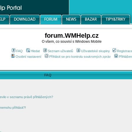
forum.WMHelp.cz
O všem, co souvisí s Windows Mobile
FAQ
Hledat
Seznam uživatelů
Uživatelské skupiny
Registrac
Osobní nastavení
Přihlásit se pro kontrolu soukromých zpráv
Přihlášen
FAQ
jevilo v seznamu právě přihlášených?
nemohu přihlásit?!
!