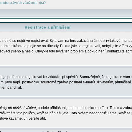
nebo právních záležitostí fóra?
Registrace a přihlášení
je nutné se nejdříve registrovat. Byla vám na fóru zakázána činnost (v takovém příp
dministrátora a ptejte se na důvody. Pokud jste se registrovali, nebyli jste z fóra v
lašovací jméno a heslo. Obvykle toto bývá ten problém a pokud není, kontaktujte ad
da je potřeba se registrovat ke vkládání příspěvků. Samozřejmě, že registrace vám d
ako např. postavičky, soukromé zprávy, posílání e-mailů uživatelům, přihlášení d
jen pár chvil.
icky při příští návštěvě
, budete přihlášeni jen po dobu práce na fóru. Toto má zabrá
 zaškrtněte toto políčko, když se přihlašujete. Toto ovšem nedoporučujeme, když se 
etové kavárně, univerzitě atd.