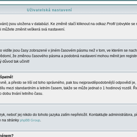
Uživatelská nastavení
váni) jsou uložena v databázi. Ke změně stačí kliknout na odkaz
Profil
(obvykle se n
 si můžete změnit veškerá svá nastavení.
o vidíte jsou časy zobrazené v jiném časovém pásmu než v tom, ve kterém se nacház
 vědomí, že změnou časového pásma a podobná nastavení mohou měnit jen registro
ý důvod tak učinit!
 špatně!
rávně, a přesto se liší od toho správného, pak tou nejpravděpodobnější odpovědí je, 
dílu mezi standardním a letním časem, takže se může jednat o 1 hodinový rozdíl. 
dobu trvání letního času.
yk, neboť jej nikdo do tohoto jazyka zatím nepřeložil. Kontaktujte administrátora, p
te na stránky
.
phpBB Group
jménem?