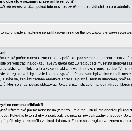
éno objevilo v seznamu právě přihlášených?
vaši přítomnost ve fóru
, pokud tuto možnost
zvolíte
budete viditelní jen pro administ
tomto případě zmáčkněte na přihlašovací stránce tlačítko
Zapomněl jsem svoje he
ásit!
živatelské jméno a heslo. Pokud jsou v pořádku, pak se mohla odehrát jedna z násl
ste při registraci na odkaz
... a je mi méně než 13 let
, budete muset následovat zas
í být aktivován. Některá fóra vyžadují aktivaci všech nových registrací, buď Vámi,
jste se registrovali, byli byste k tomuto vyzváni. Pokud vám byl zaslán e-mail, násle
, ujistěte se, že vámi zadaná emailová adresa je platná. Jedním důvodem, proč se 
elů, kteří se snaží pouze obtěžovat. Pokud si jste jisti, že e-mailová adresa, kterou j
nyní se nemohu přihlásit?!
né uživatelské jméno nebo heslo (zkontrolujte e-mail, který jste obdrželi při regis
čet. Pokud je to ten druhý případ, pak jste možná nevložili žádný příspěvek. Je to
nepřispěli, aby se zmenšila velikost databáze. Zkuste se zaregistrovat znovu a zapoj