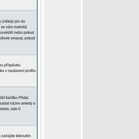
u (někdy jen do
í se vám malinký
odpověděl nebo pokud
íspěvek smazat, pokud
mu příspěvku
ka v nastavení profilu
ět tlačítko
Přidat
 zadat název ankety a
anketu, kde 0
zahájíte kliknutím