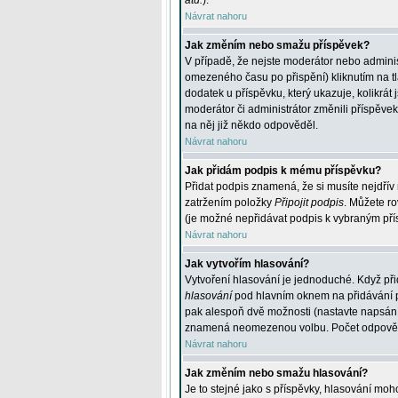
atd.
).
Návrat nahoru
Jak změním nebo smažu příspěvek?
V případě, že nejste moderátor nebo adminis
omezeného času po přispění) kliknutím na t
dodatek u příspěvku, který ukazuje, kolikrá
moderátor či administrátor změnili příspěve
na něj již někdo odpověděl.
Návrat nahoru
Jak přidám podpis k mému příspěvku?
Přidat podpis znamená, že si musíte nejdřív 
zatržením položky
Připojit podpis
. Můžete ro
(je možné nepřidávat podpis k vybraným pří
Návrat nahoru
Jak vytvořím hlasování?
Vytvoření hlasování je jednoduché. Když při
hlasování
pod hlavním oknem na přidávání př
pak alespoň dvě možnosti (nastavte napsán
znamená neomezenou volbu. Počet odpovědí, 
Návrat nahoru
Jak změním nebo smažu hlasování?
Je to stejné jako s příspěvky, hlasování m